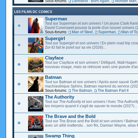
Sous-forums:
Daredevil : Born Again
,
Wonder Man
LES FILMS DC COMICS
Superman
Tout sur Superman et son univers ! Un jeune Clark Kent
David Corenswet pousse la porte d'un nouvel univers (2
Sous-forums:
Man of Steel
,
Superman
,
Man of T
Supergirl
Tout sur Supergirl et son univers ! En plein road trip co
Zor-El fait le point sur sa vie (2026)...
Clayface
Tout sur Clayface et son univers ! Défiguré, Matt Hagen
nouveau visage, mais se retrouve avec une gueule d'arg
Batman
Tout sur Batman et son univers ! Après avoir sauvé Go
machiavélique Sphinx, Batman reprend du service (2027
Sous-forums:
The Batman
,
The Batman Part II
The Authority
Tout sur The Authority et son univers ! Avec The Authority, 
les moyens quand il s'agit de sauver le monde (202?)...
The Brave and the Bold
Tout sur The Brave and the Bold et son univers ! Batman
avec un allié inattendu... son fils, Damian Wayne, alias 
Swamp Thing