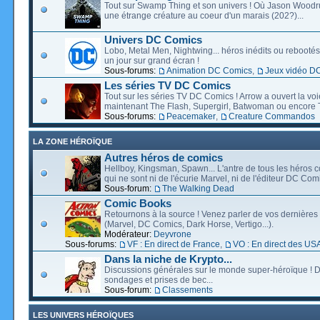
Tout sur Swamp Thing et son univers ! Où Jason Wood
une étrange créature au coeur d'un marais (202?)...
Univers DC Comics
Lobo, Metal Men, Nightwing... héros inédits ou rebootés, 
un jour sur grand écran !
Sous-forums:
Animation DC Comics
,
Jeux vidéo D
Les séries TV DC Comics
Tout sur les séries TV DC Comics ! Arrow a ouvert la voie
maintenant The Flash, Supergirl, Batwoman ou encore T
Sous-forums:
Peacemaker
,
Creature Commandos
LA ZONE HÉROÏQUE
Autres héros de comics
Hellboy, Kingsman, Spawn... L'antre de tous les héros c
qui ne sont ni de l'écurie Marvel, ni de l'éditeur DC Comi
Sous-forum:
The Walking Dead
Comic Books
Retournons à la source ! Venez parler de vos dernières 
(Marvel, DC Comics, Dark Horse, Vertigo...).
Modérateur:
Deyvrone
Sous-forums:
VF : En direct de France
,
VO : En direct des US
Dans la niche de Krypto...
Discussions générales sur le monde super-héroïque ! D
sondages et prises de bec...
Sous-forum:
Classements
LES UNIVERS HÉROÏQUES