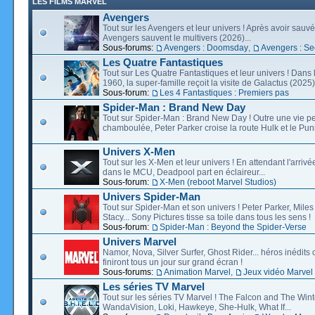
LES FILMS MARVEL
Avengers
Tout sur les Avengers et leur univers ! Après avoir sauvé 
Avengers sauvent le multivers (2026)...
Sous-forums:
Avengers : Doomsday
,
Avengers : Se
Les Quatre Fantastiques
Tout sur Les Quatre Fantastiques et leur univers ! Dans
1960, la super-famille reçoit la visite de Galactus (2025).
Sous-forum:
Les 4 Fantastiques : Premiers pas
Spider-Man : Brand New Day
Tout sur Spider-Man : Brand New Day ! Outre une vie p
chamboulée, Peter Parker croise la route Hulk et le Puni
Univers X-Men
Tout sur les X-Men et leur univers ! En attendant l'arri
dans le MCU, Deadpool part en éclaireur...
Sous-forum:
X-Men (reboot Marvel Studios)
Univers Spider-Man
Tout sur Spider-Man et son univers ! Peter Parker, Mil
Stacy... Sony Pictures tisse sa toile dans tous les sens !
Sous-forum:
Spider-Man : Beyond the Spider-Verse
Univers Marvel
Namor, Nova, Silver Surfer, Ghost Rider... héros inédits 
finiront tous un jour sur grand écran !
Sous-forums:
Animation Marvel
,
Jeux vidéo Marvel
Les séries TV Marvel
Tout sur les séries TV Marvel ! The Falcon and The Wint
WandaVision, Loki, Hawkeye, She-Hulk, What If...