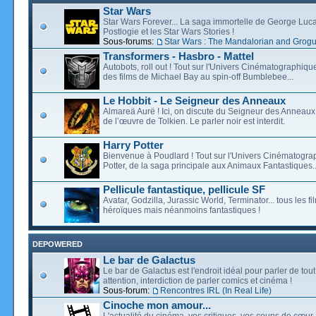
Star Wars
Star Wars Forever... La saga immortelle de George Luca
Postlogie et les Star Wars Stories !
Sous-forums:
Star Wars : The Mandalorian and Grog
Transformers - Hasbro - Mattel
Autobots, roll out ! Tout sur l'Univers Cinématographiq
des films de Michael Bay au spin-off Bumblebee...
Le Hobbit - Le Seigneur des Anneaux
Almareä Aurë ! Ici, on discute du Seigneur des Anneaux,
de l’œuvre de Tolkien. Le parler noir est interdit.
Harry Potter
Bienvenue à Poudlard ! Tout sur l'Univers Cinématogra
Potter, de la saga principale aux Animaux Fantastiques..
Pellicule fantastique, pellicule SF
Avatar, Godzilla, Jurassic World, Terminator... tous les f
héroïques mais néanmoins fantastiques !
DEPOWERED
Le bar de Galactus
Le bar de Galactus est l'endroit idéal pour parler de tout
attention, interdiction de parler comics et cinéma !
Sous-forum:
Rencontres IRL (In Real Life)
Cinoche mon amour...
L'actualité du cinéma, vos critiques, vos coups de cœur,