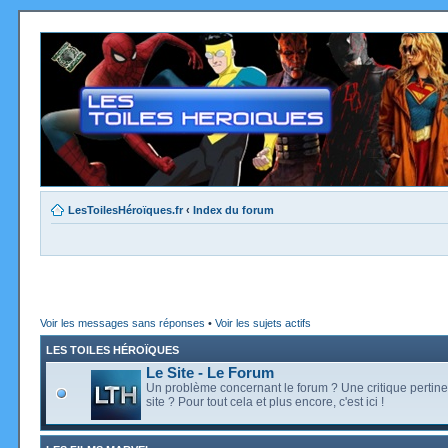
LesToilesHéroïques.fr
‹
Index du forum
Voir les messages sans réponses
•
Voir les sujets actifs
LES TOILES HÉROÏQUES
Le Site - Le Forum
Un problème concernant le forum ? Une critique pertine
site ? Pour tout cela et plus encore, c'est ici !