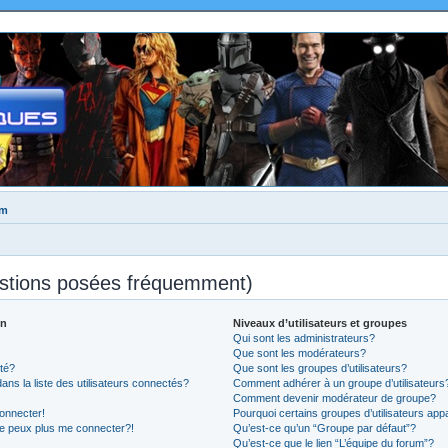
um
estions posées fréquemment)
on
Niveaux d’utilisateurs et groupes
Qui sont les administrateurs?
Que sont les modérateurs?
té?
Que sont les groupes d’utilisateurs?
 la liste des utilisateurs connectés?
Comment adhérer à un groupe d’utilisateurs
Comment devenir modérateur de groupe?
onnecter!
Pourquoi certains groupes d’utilisateurs app
ne peux plus me connecter?!
Qu’est-ce qu’un “Groupe par défaut”?
Qu’est-ce que le lien “L’équipe du forum”?