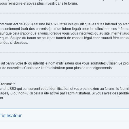
vous réinscrire et soyez plus investi dans le forum.
otection Act
de 1998) est une loi aux Etats-Unis qui dit que les sites Internet pouva
 consentement
écrit
des parents (ou d’un tuteur légal) pour la collecte de ces inform
ûr que cela s’applique à vous, lorsque vous vous inscrivez, ou au site Internet auq
ue l’équipe du forum ne peut pas fournir de conseil légal et ne saurait être cont
lignées ci-dessous.
e ait banni votre IP ou interdit le nom d’utilisateur que vous souhaitez utiliser. Le p
r de nouvelles. Contactez l’administrateur pour plus de renseignements.
u forum”?
 phpBB3 qui conservent votre identification et votre connexion au forum. Ils fournis
ages, lu ou non-lu, si cela a été activé par l’administrateur. Si vous avez des pro
er.
utilisateur