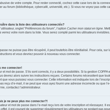
 abusive de votre compte. Pour rester connecté, cochez cette case lors de la conn
r au forum (bibliothèque, cybercafé, université, etc.). Si vous ne voyez pas cette ca
re dans la liste des utilisateurs connectés?
tilisateur, onglet “Préférences du forum”, l’option
Cacher mon statut en ligne
. Met
 verrez votre nom dans la liste. Vous serez compté parmi les utilisateurs invisibles.
sse ne puisse pas être récupéré, il peut toutefois être réinitialisé. Pour cela, sur
nstructions et vous devriez pouvoir à nouveau vous connecter.
as me connecter!
ur et mot de passe. S’ils sont corrects, il y a deux possibilités. Si la gestion COPPA 
ous devrez alors suivre les instructions reçues. Certains forums nécessitent que toute
 que vous puissiez vous connecter. Cette information est indiquée lors de l’inscrip
as reçu d’e-mail, il se peut que vous ayez fourni une adresse incorrecte ou que l’e-ma
nie, contactez l’administrateur.
ais je ne peux plus me connecter?!
teur et mot de passe dans l’e-mail reçu lors de votre inscription et réessayez. Il es
ffet, il est courant de supprimer régulièrement les utilisateurs ne postant pas pour 