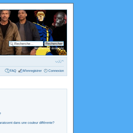
Recherche avancée
FAQ
M’enregistrer
Connexion
?
araissent dans une couleur différente?