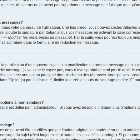
administrateur modifie le message, cependant ils ont la possibilité de laisser une n
ez que les utilisateurs ne peuvent pas supprimer un message une fois que quelqu’u
es messages?
 dans votre panneau de l’utilisateur. Une fois créée, vous pouvez cocher
Attacher 
i ajouter la signature par défaut à tous vos messages en activant la case corre
m --> Modifier les préférences de message
). Par la suite, vous pourrez toujours em
r sa signature
dans le formulaire de rédaction de message.
de la publication d’un nouveau sujet ou la modification du premier message d’un suje
tie message (si vous ne le voyez pas, vous n’avez probablement pas le droit de cré
ibles, entrez une option par ligne dans le champ des réponses. Vous pouvez auss
 dans “Option(s) par l’utilisateur”, limiter la durée en jours du sondage (mettre “0” po
 d’options à mon sondage?
 est défini par l’administrateur. Si vous avez besoin d’indiquer plus d’options, c
sondage?
ne peuvent être modifiés que par l’auteur original, un modérateur ou un administ
essage du sujet (c’est toujours celui auquel est associé le sondage). Si personne n