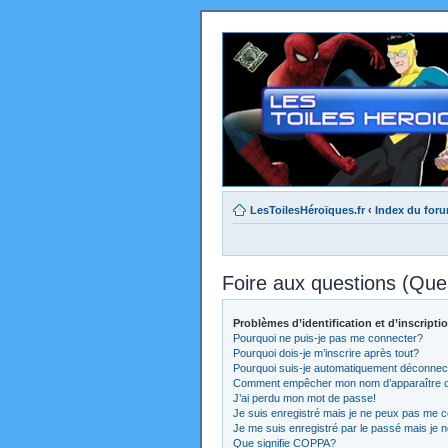
LesToilesHéroïques.fr
‹
Index du for
Foire aux questions (Qu
Problèmes d’identification et d’inscripti
Pourquoi ne puis-je pas me connecter?
Pourquoi dois-je m’inscrire après tout?
Pourquoi suis-je automatiquement déconnec
Comment empêcher mon nom d’apparaître dans
J’ai perdu mon mot de passe!
Je suis enregistré mais je ne peux pas me c
Je me suis enregistré par le passé mais je 
Que signifie COPPA?