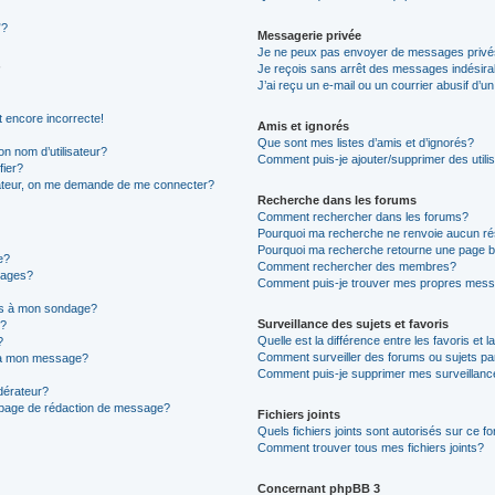
”?
Messagerie privée
Je ne peux pas envoyer de messages privé
Je reçois sans arrêt des messages indésira
J’ai reçu un e-mail ou un courrier abusif d’un
t encore incorrecte!
Amis et ignorés
Que sont mes listes d’amis et d’ignorés?
n nom d’utilisateur?
Comment puis-je ajouter/supprimer des utilis
fier?
sateur, on me demande de me connecter?
Recherche dans les forums
Comment rechercher dans les forums?
Pourquoi ma recherche ne renvoie aucun ré
Pourquoi ma recherche retourne une page b
e?
Comment rechercher des membres?
sages?
Comment puis-je trouver mes propres mess
ons à mon sondage?
Surveillance des sujets et favoris
e?
Quelle est la différence entre les favoris et l
?
Comment surveiller des forums ou sujets par
s à mon message?
Comment puis-je supprimer mes surveillanc
érateur?
a page de rédaction de message?
Fichiers joints
Quels fichiers joints sont autorisés sur ce f
Comment trouver tous mes fichiers joints?
Concernant phpBB 3