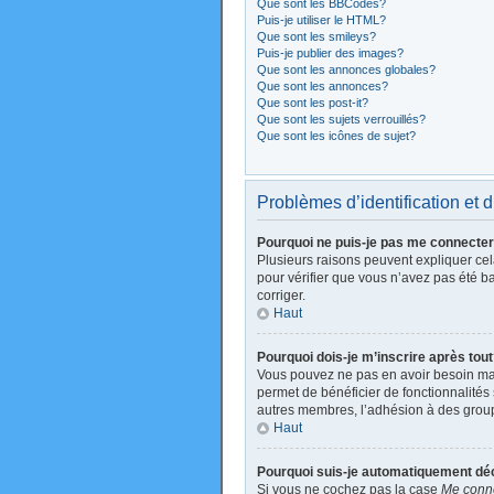
Que sont les BBCodes?
Puis-je utiliser le HTML?
Que sont les smileys?
Puis-je publier des images?
Que sont les annonces globales?
Que sont les annonces?
Que sont les post-it?
Que sont les sujets verrouillés?
Que sont les icônes de sujet?
Problèmes d’identification et d
Pourquoi ne puis-je pas me connecte
Plusieurs raisons peuvent expliquer cela
pour vérifier que vous n’avez pas été ban
corriger.
Haut
Pourquoi dois-je m’inscrire après tou
Vous pouvez ne pas en avoir besoin mais
permet de bénéficier de fonctionnalités
autres membres, l’adhésion à des groupes
Haut
Pourquoi suis-je automatiquement d
Si vous ne cochez pas la case
Me conne