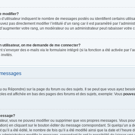
e modifier?
d’utilisateur indiquent le nombre de messages postés ou identifient certains utilis
vez pas directement modifier l’intitulé d’un rang car il est paramétré par l’admini
d’augmenter votre rang, un modérateur ou un administrateur peut rabaisser votre
n utilisateur, on me demande de me connecter?
nt s’envoyer des e-mails via le formulaire intégré (si la fonction a été activée par 
 invités.
e messages
 ou Répondre) sur la page du forum ou des sujets. Il se peut que vous ayez besoin 
bles est affichée en bas des pages des forums et des sujets, exemple: Vous
pouve
message?
rateur, vous ne pouvez modifier ou supprimer que vos propres messages. Vous pou
tion) en cliquant sur le bouton
éditer
du message correspondant. Si quelqu’un a dé
qu’il a été édité, le nombre de fois qu’il a été modifié ainsi que la date et l’heure