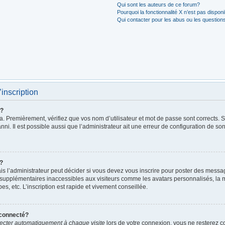
Qui sont les auteurs de ce forum?
Pourquoi la fonctionnalité X n’est pas dispon
Qui contacter pour les abus ou les question
’inscription
r?
. Premièrement, vérifiez que vos nom d’utilisateur et mot de passe sont corrects. S’i
ni. Il est possible aussi que l’administrateur ait une erreur de configuration de son 
t?
 l’administrateur peut décider si vous devez vous inscrire pour poster des messages
 supplémentaires inaccessibles aux visiteurs comme les avatars personnalisés, la m
, etc. L’inscription est rapide et vivement conseillée.
éconnecté?
cter automatiquement à chaque visite
lors de votre connexion, vous ne resterez