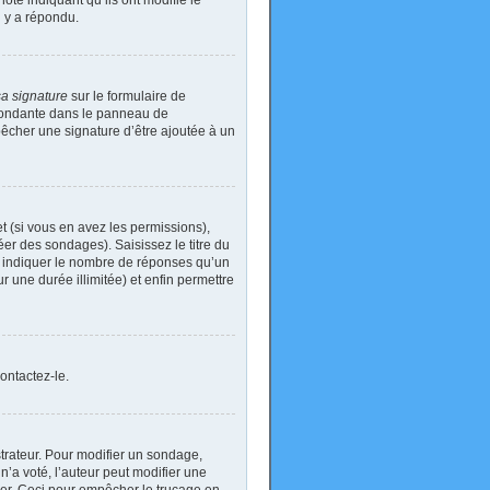
ote indiquant qu’ils ont modifié le
n y a répondu.
sa signature
sur le formulaire de
spondante dans le panneau de
pêcher une signature d’être ajoutée à un
t (si vous en avez les permissions),
er des sondages). Saisissez le titre du
i indiquer le nombre de réponses qu’un
ur une durée illimitée) et enfin permettre
ontactez-le.
rateur. Pour modifier un sondage,
’a voté, l’auteur peut modifier une