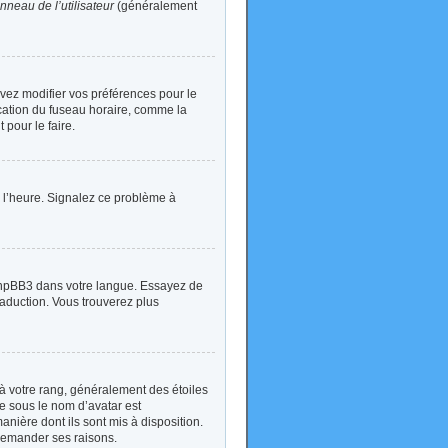
nneau de l’utilisateur
(généralement
devez modifier vos préférences pour le
ication du fuseau horaire, comme la
 pour le faire.
 à l’heure. Signalez ce problème à
t phpBB3 dans votre langue. Essayez de
traduction. Vous trouverez plus
à votre rang, généralement des étoiles
e sous le nom d’avatar est
anière dont ils sont mis à disposition.
 demander ses raisons.