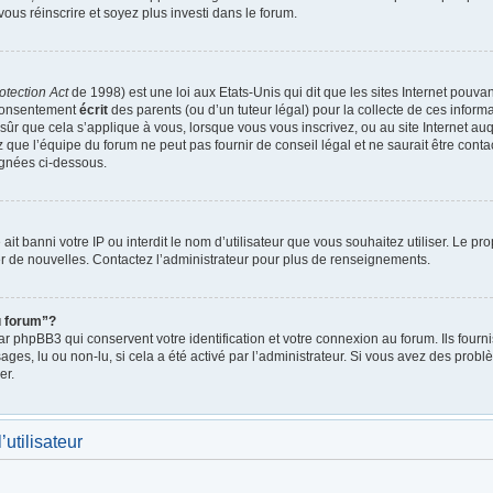
vous réinscrire et soyez plus investi dans le forum.
otection Act
de 1998) est une loi aux Etats-Unis qui dit que les sites Internet pouva
 consentement
écrit
des parents (ou d’un tuteur légal) pour la collecte de ces inform
ûr que cela s’applique à vous, lorsque vous vous inscrivez, ou au site Internet auq
ue l’équipe du forum ne peut pas fournir de conseil légal et ne saurait être cont
lignées ci-dessous.
e ait banni votre IP ou interdit le nom d’utilisateur que vous souhaitez utiliser. Le p
r de nouvelles. Contactez l’administrateur pour plus de renseignements.
u forum”?
 phpBB3 qui conservent votre identification et votre connexion au forum. Ils fournis
ages, lu ou non-lu, si cela a été activé par l’administrateur. Si vous avez des pro
er.
utilisateur