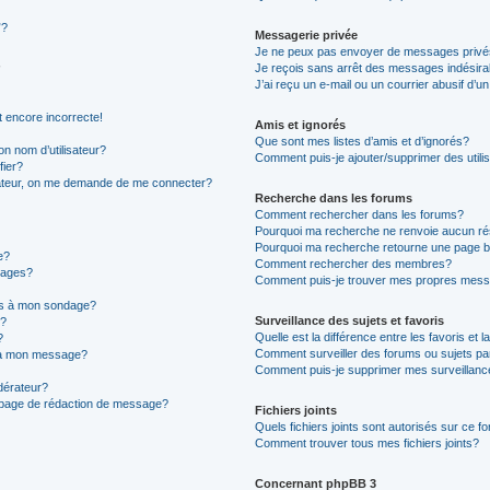
”?
Messagerie privée
Je ne peux pas envoyer de messages privé
Je reçois sans arrêt des messages indésira
J’ai reçu un e-mail ou un courrier abusif d’un
t encore incorrecte!
Amis et ignorés
Que sont mes listes d’amis et d’ignorés?
n nom d’utilisateur?
Comment puis-je ajouter/supprimer des utilis
fier?
sateur, on me demande de me connecter?
Recherche dans les forums
Comment rechercher dans les forums?
Pourquoi ma recherche ne renvoie aucun ré
Pourquoi ma recherche retourne une page b
e?
Comment rechercher des membres?
sages?
Comment puis-je trouver mes propres mess
ons à mon sondage?
Surveillance des sujets et favoris
e?
Quelle est la différence entre les favoris et l
?
Comment surveiller des forums ou sujets par
s à mon message?
Comment puis-je supprimer mes surveillanc
érateur?
a page de rédaction de message?
Fichiers joints
Quels fichiers joints sont autorisés sur ce f
Comment trouver tous mes fichiers joints?
Concernant phpBB 3