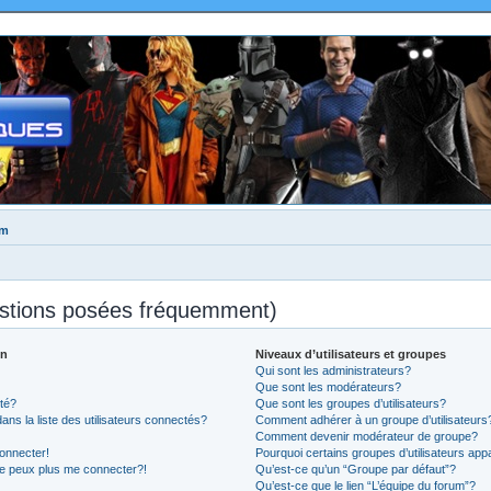
um
estions posées fréquemment)
on
Niveaux d’utilisateurs et groupes
Qui sont les administrateurs?
Que sont les modérateurs?
té?
Que sont les groupes d’utilisateurs?
 la liste des utilisateurs connectés?
Comment adhérer à un groupe d’utilisateurs
Comment devenir modérateur de groupe?
onnecter!
Pourquoi certains groupes d’utilisateurs app
ne peux plus me connecter?!
Qu’est-ce qu’un “Groupe par défaut”?
Qu’est-ce que le lien “L’équipe du forum”?