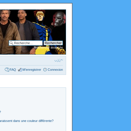
Recherche avancée
FAQ
M’enregistrer
Connexion
?
araissent dans une couleur différente?