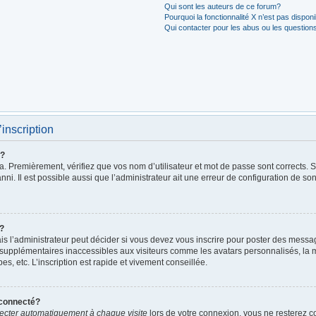
Qui sont les auteurs de ce forum?
Pourquoi la fonctionnalité X n’est pas dispon
Qui contacter pour les abus ou les question
’inscription
r?
. Premièrement, vérifiez que vos nom d’utilisateur et mot de passe sont corrects. S’i
ni. Il est possible aussi que l’administrateur ait une erreur de configuration de son 
t?
 l’administrateur peut décider si vous devez vous inscrire pour poster des messages
 supplémentaires inaccessibles aux visiteurs comme les avatars personnalisés, la m
, etc. L’inscription est rapide et vivement conseillée.
éconnecté?
cter automatiquement à chaque visite
lors de votre connexion, vous ne resterez