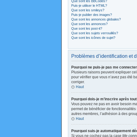
Que sont les BBCodes?
Puis-je utiliser le HTML?
Que sont les smileys?
Puis-je publier des images?
Que sont les annonces globales?
Que sont les annonces?
Que sont les post-it?
Que sont les sujets verrouillés?
Que sont les icônes de sujet?
Problèmes d’identification et d
Pourquoi ne puis-je pas me connecte
Plusieurs raisons peuvent expliquer cela
pour vérifier que vous n’avez pas été ban
corriger.
Haut
Pourquoi dois-je m’inscrire après tou
Vous pouvez ne pas en avoir besoin mais
permet de bénéficier de fonctionnalités
autres membres, l’adhésion à des groupes
Haut
Pourquoi suis-je automatiquement d
Si vous ne cochez pas la case
Me conne