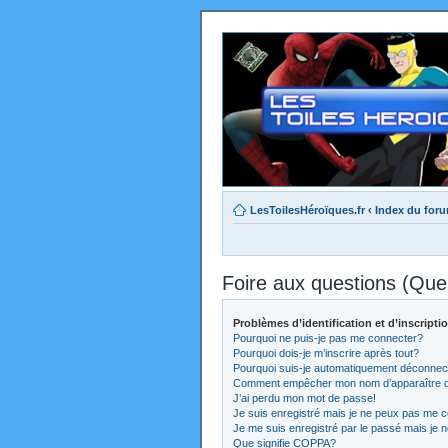
LesToilesHéroïques.fr
‹
Index du for
Foire aux questions (Qu
Problèmes d’identification et d’inscripti
Pourquoi ne puis-je pas me connecter?
Pourquoi dois-je m’inscrire après tout?
Pourquoi suis-je automatiquement déconnec
Comment empêcher mon nom d’apparaître dans
J’ai perdu mon mot de passe!
Je suis enregistré mais je ne peux pas me c
Je me suis enregistré par le passé mais je 
Que signifie COPPA?