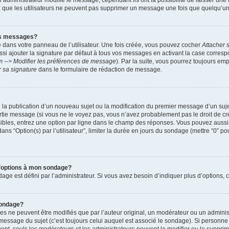
administrateur modifie le message, cependant ils ont la possibilité de laisser une n
ez que les utilisateurs ne peuvent pas supprimer un message une fois que quelqu’u
es messages?
 dans votre panneau de l’utilisateur. Une fois créée, vous pouvez cocher
Attacher 
i ajouter la signature par défaut à tous vos messages en activant la case corre
m --> Modifier les préférences de message
). Par la suite, vous pourrez toujours em
r sa signature
dans le formulaire de rédaction de message.
de la publication d’un nouveau sujet ou la modification du premier message d’un suje
tie message (si vous ne le voyez pas, vous n’avez probablement pas le droit de cré
ibles, entrez une option par ligne dans le champ des réponses. Vous pouvez auss
 dans “Option(s) par l’utilisateur”, limiter la durée en jours du sondage (mettre “0” po
 d’options à mon sondage?
 est défini par l’administrateur. Si vous avez besoin d’indiquer plus d’options, c
sondage?
ne peuvent être modifiés que par l’auteur original, un modérateur ou un administ
essage du sujet (c’est toujours celui auquel est associé le sondage). Si personne n