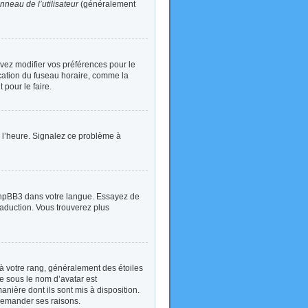
nneau de l’utilisateur
(généralement
devez modifier vos préférences pour le
ication du fuseau horaire, comme la
 pour le faire.
 à l’heure. Signalez ce problème à
t phpBB3 dans votre langue. Essayez de
traduction. Vous trouverez plus
à votre rang, généralement des étoiles
e sous le nom d’avatar est
anière dont ils sont mis à disposition.
 demander ses raisons.