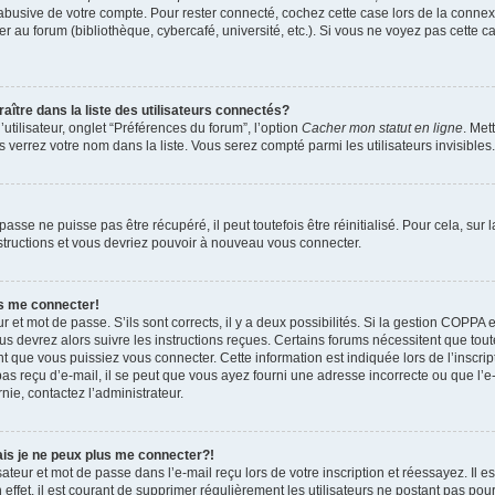
 abusive de votre compte. Pour rester connecté, cochez cette case lors de la conn
r au forum (bibliothèque, cybercafé, université, etc.). Si vous ne voyez pas cette ca
re dans la liste des utilisateurs connectés?
tilisateur, onglet “Préférences du forum”, l’option
Cacher mon statut en ligne
. Met
 verrez votre nom dans la liste. Vous serez compté parmi les utilisateurs invisibles.
sse ne puisse pas être récupéré, il peut toutefois être réinitialisé. Pour cela, sur
nstructions et vous devriez pouvoir à nouveau vous connecter.
as me connecter!
ur et mot de passe. S’ils sont corrects, il y a deux possibilités. Si la gestion COPPA 
ous devrez alors suivre les instructions reçues. Certains forums nécessitent que toute
 que vous puissiez vous connecter. Cette information est indiquée lors de l’inscrip
as reçu d’e-mail, il se peut que vous ayez fourni une adresse incorrecte ou que l’e-ma
nie, contactez l’administrateur.
ais je ne peux plus me connecter?!
teur et mot de passe dans l’e-mail reçu lors de votre inscription et réessayez. Il es
ffet, il est courant de supprimer régulièrement les utilisateurs ne postant pas pour 