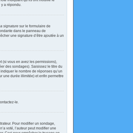
ote indiquant qu’ils ont modifié le
n y a répondu.
sa signature
sur le formulaire de
spondante dans le panneau de
pêcher une signature d’être ajoutée à un
t (si vous en avez les permissions),
er des sondages). Saisissez le titre du
i indiquer le nombre de réponses qu’un
ur une durée illimitée) et enfin permettre
ontactez-le.
rateur. Pour modifier un sondage,
’a voté, l’auteur peut modifier une