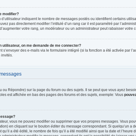
e modifier?
d’utilisateur indiquent le nombre de messages postés ou identifient certains utilis
vez pas directement modifier l’intitulé d’un rang car il est paramétré par l’admini
d’augmenter votre rang, un modérateur ou un administrateur peut rabaisser votre
n utilisateur, on me demande de me connecter?
nt s’envoyer des e-mails via le formulaire intégré (si la fonction a été activée par 
 invités.
e messages
 ou Répondre) sur la page du forum ou des sujets. Il se peut que vous ayez besoin 
bles est affichée en bas des pages des forums et des sujets, exemple: Vous
pouve
message?
rateur, vous ne pouvez modifier ou supprimer que vos propres messages. Vous pou
tion) en cliquant sur le bouton
éditer
du message correspondant. Si quelqu’un a dé
qu’il a été édité, le nombre de fois qu’il a été modifié ainsi que la date et l’heure