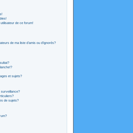
s!
bles!
 utilisateur de ce forum!
ateurs de ma liste d’amis ou d’ignorés?
sultat?
lanche!?
ages et sujets?
a surveillance?
ticuliers?
es de sujets?
orum?