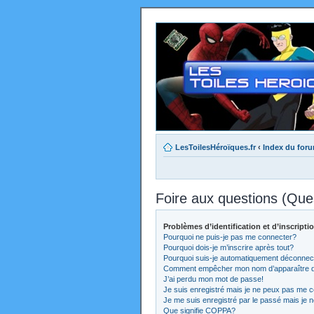
LesToilesHéroïques.fr
‹
Index du for
Foire aux questions (Qu
Problèmes d’identification et d’inscripti
Pourquoi ne puis-je pas me connecter?
Pourquoi dois-je m’inscrire après tout?
Pourquoi suis-je automatiquement déconnec
Comment empêcher mon nom d’apparaître dans
J’ai perdu mon mot de passe!
Je suis enregistré mais je ne peux pas me c
Je me suis enregistré par le passé mais je 
Que signifie COPPA?