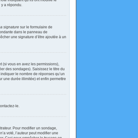
ote indiquant qu’ils ont modifié le
n y a répondu.
sa signature
sur le formulaire de
spondante dans le panneau de
pêcher une signature d’être ajoutée à un
t (si vous en avez les permissions),
er des sondages). Saisissez le titre du
i indiquer le nombre de réponses qu’un
ur une durée illimitée) et enfin permettre
ontactez-le.
rateur. Pour modifier un sondage,
’a voté, l’auteur peut modifier une