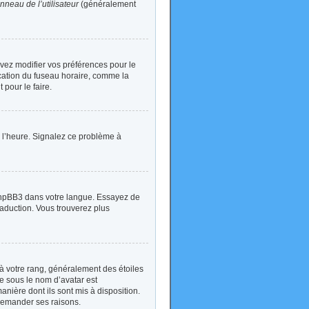
nneau de l’utilisateur
(généralement
devez modifier vos préférences pour le
ication du fuseau horaire, comme la
 pour le faire.
 à l’heure. Signalez ce problème à
t phpBB3 dans votre langue. Essayez de
traduction. Vous trouverez plus
à votre rang, généralement des étoiles
e sous le nom d’avatar est
anière dont ils sont mis à disposition.
 demander ses raisons.