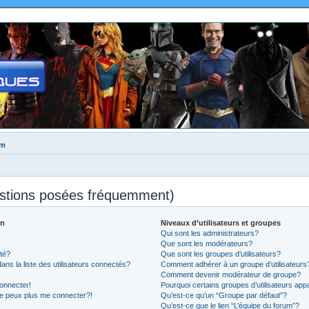
um
estions posées fréquemment)
on
Niveaux d’utilisateurs et groupes
Qui sont les administrateurs?
Que sont les modérateurs?
té?
Que sont les groupes d’utilisateurs?
 la liste des utilisateurs connectés?
Comment adhérer à un groupe d’utilisateurs
Comment devenir modérateur de groupe?
onnecter!
Pourquoi certains groupes d’utilisateurs app
ne peux plus me connecter?!
Qu’est-ce qu’un “Groupe par défaut”?
Qu’est-ce que le lien “L’équipe du forum”?