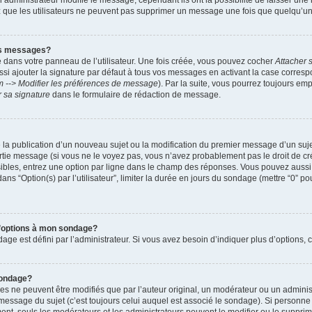
administrateur modifie le message, cependant ils ont la possibilité de laisser une n
ez que les utilisateurs ne peuvent pas supprimer un message une fois que quelqu’u
es messages?
 dans votre panneau de l’utilisateur. Une fois créée, vous pouvez cocher
Attacher 
i ajouter la signature par défaut à tous vos messages en activant la case corre
m --> Modifier les préférences de message
). Par la suite, vous pourrez toujours em
r sa signature
dans le formulaire de rédaction de message.
de la publication d’un nouveau sujet ou la modification du premier message d’un suje
tie message (si vous ne le voyez pas, vous n’avez probablement pas le droit de cré
ibles, entrez une option par ligne dans le champ des réponses. Vous pouvez auss
 dans “Option(s) par l’utilisateur”, limiter la durée en jours du sondage (mettre “0” po
 d’options à mon sondage?
 est défini par l’administrateur. Si vous avez besoin d’indiquer plus d’options, c
sondage?
ne peuvent être modifiés que par l’auteur original, un modérateur ou un administ
essage du sujet (c’est toujours celui auquel est associé le sondage). Si personne n