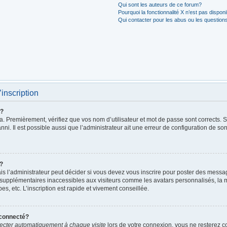
Qui sont les auteurs de ce forum?
Pourquoi la fonctionnalité X n’est pas dispon
Qui contacter pour les abus ou les question
’inscription
r?
. Premièrement, vérifiez que vos nom d’utilisateur et mot de passe sont corrects. S’i
ni. Il est possible aussi que l’administrateur ait une erreur de configuration de son 
t?
 l’administrateur peut décider si vous devez vous inscrire pour poster des messages
 supplémentaires inaccessibles aux visiteurs comme les avatars personnalisés, la m
, etc. L’inscription est rapide et vivement conseillée.
éconnecté?
cter automatiquement à chaque visite
lors de votre connexion, vous ne resterez