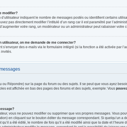
e modifier?
d’utilisateur indiquent le nombre de messages postés ou identifient certains utilis
vez pas directement modifier l’intitulé d’un rang car il est paramétré par l’admini
d’augmenter votre rang, un modérateur ou un administrateur peut rabaisser votre
n utilisateur, on me demande de me connecter?
nt s’envoyer des e-mails via le formulaire intégré (si la fonction a été activée par 
 invités.
e messages
 ou Répondre) sur la page du forum ou des sujets. Il se peut que vous ayez besoin 
bles est affichée en bas des pages des forums et des sujets, exemple: Vous
pouve
message?
rateur, vous ne pouvez modifier ou supprimer que vos propres messages. Vous pou
tion) en cliquant sur le bouton
éditer
du message correspondant. Si quelqu’un a dé
qu’il a été édité, le nombre de fois qu’il a été modifié ainsi que la date et l’heure