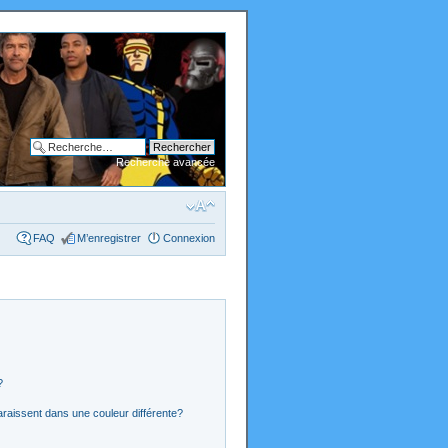
Recherche avancée
FAQ
M’enregistrer
Connexion
?
araissent dans une couleur différente?