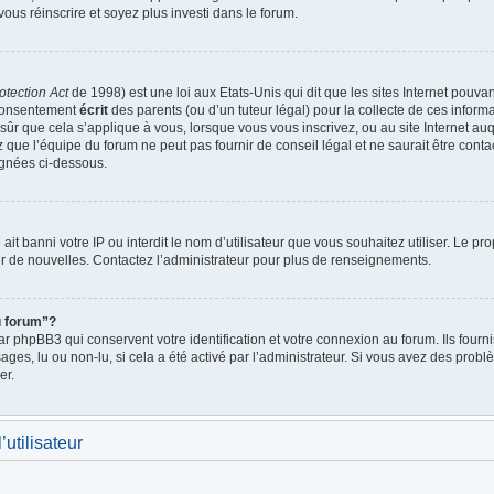
vous réinscrire et soyez plus investi dans le forum.
otection Act
de 1998) est une loi aux Etats-Unis qui dit que les sites Internet pouva
 consentement
écrit
des parents (ou d’un tuteur légal) pour la collecte de ces inform
ûr que cela s’applique à vous, lorsque vous vous inscrivez, ou au site Internet auq
ue l’équipe du forum ne peut pas fournir de conseil légal et ne saurait être cont
lignées ci-dessous.
e ait banni votre IP ou interdit le nom d’utilisateur que vous souhaitez utiliser. Le p
r de nouvelles. Contactez l’administrateur pour plus de renseignements.
u forum”?
 phpBB3 qui conservent votre identification et votre connexion au forum. Ils fournis
ages, lu ou non-lu, si cela a été activé par l’administrateur. Si vous avez des pro
er.
utilisateur