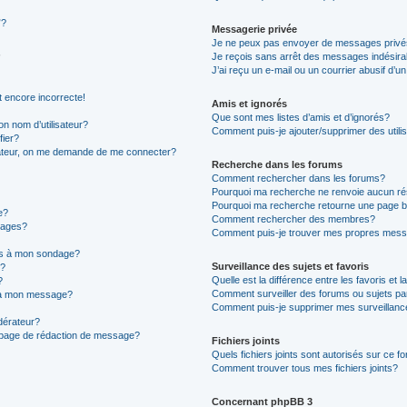
”?
Messagerie privée
Je ne peux pas envoyer de messages privé
Je reçois sans arrêt des messages indésira
J’ai reçu un e-mail ou un courrier abusif d’un
t encore incorrecte!
Amis et ignorés
Que sont mes listes d’amis et d’ignorés?
n nom d’utilisateur?
Comment puis-je ajouter/supprimer des utilis
fier?
sateur, on me demande de me connecter?
Recherche dans les forums
Comment rechercher dans les forums?
Pourquoi ma recherche ne renvoie aucun ré
Pourquoi ma recherche retourne une page b
e?
Comment rechercher des membres?
sages?
Comment puis-je trouver mes propres mess
ons à mon sondage?
Surveillance des sujets et favoris
e?
Quelle est la différence entre les favoris et l
?
Comment surveiller des forums ou sujets par
s à mon message?
Comment puis-je supprimer mes surveillanc
érateur?
a page de rédaction de message?
Fichiers joints
Quels fichiers joints sont autorisés sur ce f
Comment trouver tous mes fichiers joints?
Concernant phpBB 3