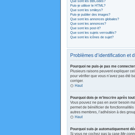
Que sont les BBCodes?
Puis-je utiliser le HTML?
Que sont les smileys?
Puis-je publier des images?
Que sont les annonces globales?
Que sont les annonces?
Que sont les post-it?
Que sont les sujets verrouillés?
Que sont les icônes de sujet?
Problèmes d’identification et d
Pourquoi ne puis-je pas me connecte
Plusieurs raisons peuvent expliquer cela
pour vérifier que vous n’avez pas été ban
corriger.
Haut
Pourquoi dois-je m’inscrire après tou
Vous pouvez ne pas en avoir besoin mais
permet de bénéficier de fonctionnalités
autres membres, l’adhésion à des groupes
Haut
Pourquoi suis-je automatiquement d
Si vous ne cochez pas la case
Me conne