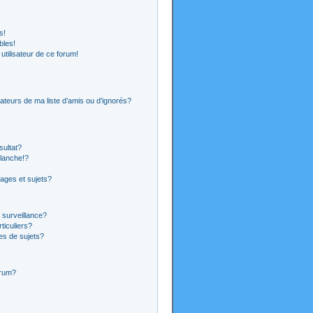
s!
bles!
 utilisateur de ce forum!
ateurs de ma liste d’amis ou d’ignorés?
sultat?
lanche!?
ages et sujets?
a surveillance?
ticuliers?
es de sujets?
orum?