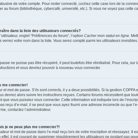
 abusive de votre compte. Pour rester connecté, cochez cette case lors de la conn
r au forum (bibliothèque, cybercafé, université, etc.). Si vous ne voyez pas cette ca
re dans la liste des utilisateurs connectés?
tilisateur, onglet “Préférences du forum”, l’option
Cacher mon statut en ligne
. Met
 verrez votre nom dans la liste. Vous serez compté parmi les utilisateurs invisibles.
sse ne puisse pas être récupéré, il peut toutefois être réinitialisé. Pour cela, sur
nstructions et vous devriez pouvoir à nouveau vous connecter.
as me connecter!
ur et mot de passe. S’ils sont corrects, il y a deux possibilités. Si la gestion COPPA 
ous devrez alors suivre les instructions reçues. Certains forums nécessitent que toute
 que vous puissiez vous connecter. Cette information est indiquée lors de l’inscrip
as reçu d’e-mail, il se peut que vous ayez fourni une adresse incorrecte ou que l’e-ma
nie, contactez l’administrateur.
ais je ne peux plus me connecter?!
teur et mot de passe dans l’e-mail reçu lors de votre inscription et réessayez. Il es
ffet, il est courant de supprimer régulièrement les utilisateurs ne postant pas pour 