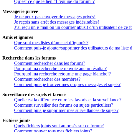
Qu’est-ce que le lien “L’équipe du forum”?
Messagerie privée
Je ne peux pas envoyer de messages privés!
Je reçois sans arrêt des messages indésirables!
J’ai reçu un e-mail ou un courrier abusif d’un utilisateur de ce 
Amis et ignorés
Que sont mes listes d’amis et d’ignorés?
Comment puis-je ajouter/supprimer des utilisateurs de ma liste 
Recherche dans les forums
Comment rechercher dans les forums?
Pourquoi ma recherche ne renvoie aucun résultat?
Pourquoi ma recherche retourne une page blanche!?
Comment rechercher des membres?
Comment puis-je trouver mes propres messages et sujets?
Surveillance des sujets et favoris
Quelle est la différence entre les favoris et la surveillance?
Comment surveiller des forums ou sujets particuliers?
Comment puis-je supprimer mes surveillances de sujets?
Fichiers joints
Quels fichiers joints sont autorisés sur ce forum?
Comment trouver tous mes fichiers joints?