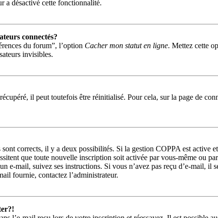
r a désactivé cette fonctionnalité.
ateurs connectés?
férences du forum”, l’option
Cacher mon statut en ligne
. Mettez cette o
ateurs invisibles.
cupéré, il peut toutefois être réinitialisé. Pour cela, sur la page de co
s sont corrects, il y a deux possibilités. Si la gestion COPPA est active 
essitent que toute nouvelle inscription soit activée par vous-même ou pa
 un e-mail, suivez ses instructions. Si vous n’avez pas reçu d’e-mail, il 
-mail fournie, contactez l’administrateur.
ter?!
s l’e-mail reçu lors de votre inscription et réessayez. Il est possible a