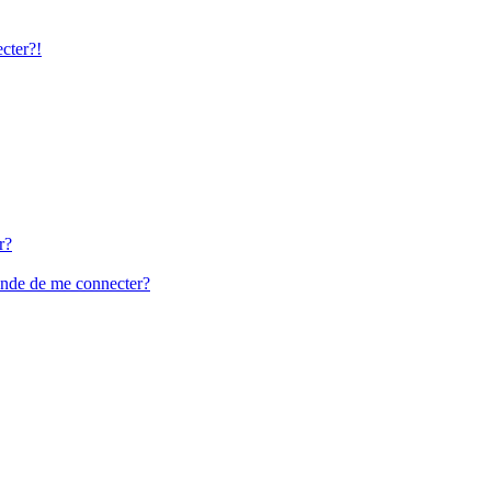
ecter?!
r?
ande de me connecter?