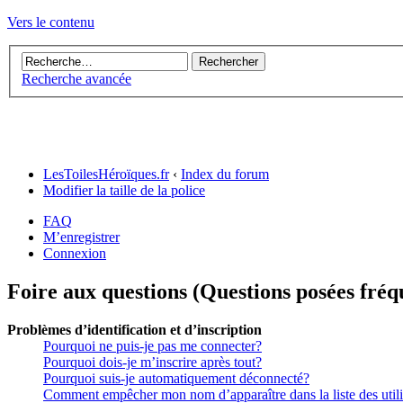
Vers le contenu
Recherche avancée
LesToilesHéroïques.fr
‹
Index du forum
Modifier la taille de la police
FAQ
M’enregistrer
Connexion
Foire aux questions (Questions posées fr
Problèmes d’identification et d’inscription
Pourquoi ne puis-je pas me connecter?
Pourquoi dois-je m’inscrire après tout?
Pourquoi suis-je automatiquement déconnecté?
Comment empêcher mon nom d’apparaître dans la liste des utili