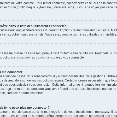
 abusive de votre compte. Pour rester connecté, cochez cette case lors de la conn
r au forum (bibliothèque, cybercafé, université, etc.). Si vous ne voyez pas cette ca
re dans la liste des utilisateurs connectés?
tilisateur, onglet “Préférences du forum”, l’option
Cacher mon statut en ligne
. Met
 verrez votre nom dans la liste. Vous serez compté parmi les utilisateurs invisibles.
sse ne puisse pas être récupéré, il peut toutefois être réinitialisé. Pour cela, sur
nstructions et vous devriez pouvoir à nouveau vous connecter.
as me connecter!
ur et mot de passe. S’ils sont corrects, il y a deux possibilités. Si la gestion COPPA 
ous devrez alors suivre les instructions reçues. Certains forums nécessitent que toute
 que vous puissiez vous connecter. Cette information est indiquée lors de l’inscrip
as reçu d’e-mail, il se peut que vous ayez fourni une adresse incorrecte ou que l’e-ma
nie, contactez l’administrateur.
ais je ne peux plus me connecter?!
teur et mot de passe dans l’e-mail reçu lors de votre inscription et réessayez. Il es
ffet, il est courant de supprimer régulièrement les utilisateurs ne postant pas pour 