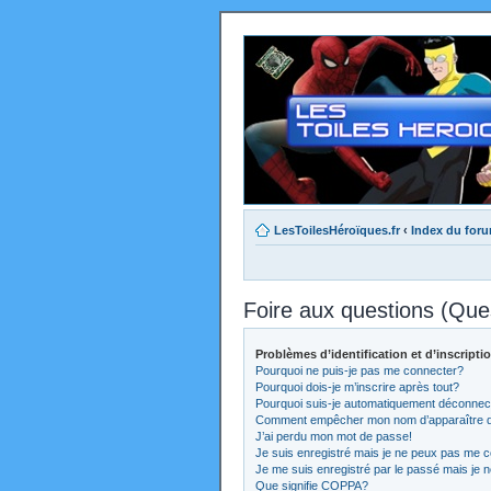
LesToilesHéroïques.fr
‹
Index du for
Foire aux questions (Qu
Problèmes d’identification et d’inscripti
Pourquoi ne puis-je pas me connecter?
Pourquoi dois-je m’inscrire après tout?
Pourquoi suis-je automatiquement déconnec
Comment empêcher mon nom d’apparaître dans
J’ai perdu mon mot de passe!
Je suis enregistré mais je ne peux pas me c
Je me suis enregistré par le passé mais je 
Que signifie COPPA?