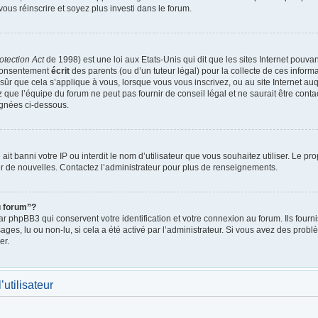
vous réinscrire et soyez plus investi dans le forum.
otection Act
de 1998) est une loi aux Etats-Unis qui dit que les sites Internet pouva
 consentement
écrit
des parents (ou d’un tuteur légal) pour la collecte de ces inform
ûr que cela s’applique à vous, lorsque vous vous inscrivez, ou au site Internet auq
ue l’équipe du forum ne peut pas fournir de conseil légal et ne saurait être cont
lignées ci-dessous.
e ait banni votre IP ou interdit le nom d’utilisateur que vous souhaitez utiliser. Le p
r de nouvelles. Contactez l’administrateur pour plus de renseignements.
u forum”?
 phpBB3 qui conservent votre identification et votre connexion au forum. Ils fournis
ages, lu ou non-lu, si cela a été activé par l’administrateur. Si vous avez des pro
er.
utilisateur