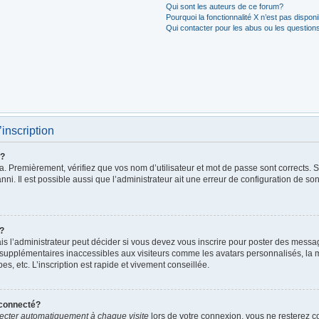
Qui sont les auteurs de ce forum?
Pourquoi la fonctionnalité X n’est pas dispon
Qui contacter pour les abus ou les question
’inscription
r?
. Premièrement, vérifiez que vos nom d’utilisateur et mot de passe sont corrects. S’i
ni. Il est possible aussi que l’administrateur ait une erreur de configuration de son 
t?
 l’administrateur peut décider si vous devez vous inscrire pour poster des messages
 supplémentaires inaccessibles aux visiteurs comme les avatars personnalisés, la m
, etc. L’inscription est rapide et vivement conseillée.
éconnecté?
cter automatiquement à chaque visite
lors de votre connexion, vous ne resterez