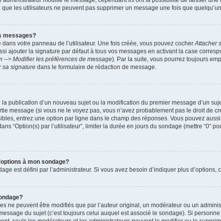
administrateur modifie le message, cependant ils ont la possibilité de laisser une n
ez que les utilisateurs ne peuvent pas supprimer un message une fois que quelqu’u
es messages?
 dans votre panneau de l’utilisateur. Une fois créée, vous pouvez cocher
Attacher 
i ajouter la signature par défaut à tous vos messages en activant la case corre
m --> Modifier les préférences de message
). Par la suite, vous pourrez toujours em
r sa signature
dans le formulaire de rédaction de message.
de la publication d’un nouveau sujet ou la modification du premier message d’un suje
tie message (si vous ne le voyez pas, vous n’avez probablement pas le droit de cré
ibles, entrez une option par ligne dans le champ des réponses. Vous pouvez auss
 dans “Option(s) par l’utilisateur”, limiter la durée en jours du sondage (mettre “0” po
 d’options à mon sondage?
 est défini par l’administrateur. Si vous avez besoin d’indiquer plus d’options, c
sondage?
ne peuvent être modifiés que par l’auteur original, un modérateur ou un administ
essage du sujet (c’est toujours celui auquel est associé le sondage). Si personne n