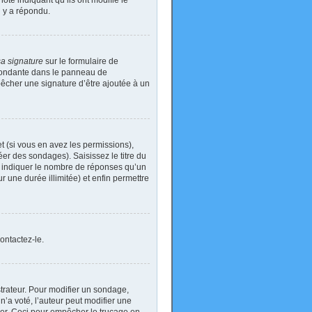
ote indiquant qu’ils ont modifié le
n y a répondu.
sa signature
sur le formulaire de
spondante dans le panneau de
pêcher une signature d’être ajoutée à un
t (si vous en avez les permissions),
er des sondages). Saisissez le titre du
i indiquer le nombre de réponses qu’un
ur une durée illimitée) et enfin permettre
ontactez-le.
rateur. Pour modifier un sondage,
’a voté, l’auteur peut modifier une