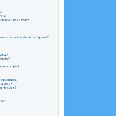
s!
bles!
 utilisateur de ce forum!
ateurs de ma liste d’amis ou d’ignorés?
sultat?
lanche!?
ages et sujets?
a surveillance?
ticuliers?
es de sujets?
orum?