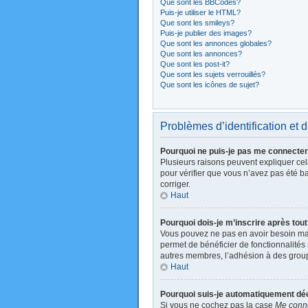
Que sont les BBCodes?
Puis-je utiliser le HTML?
Que sont les smileys?
Puis-je publier des images?
Que sont les annonces globales?
Que sont les annonces?
Que sont les post-it?
Que sont les sujets verrouillés?
Que sont les icônes de sujet?
Problèmes d’identification et d
Pourquoi ne puis-je pas me connecte
Plusieurs raisons peuvent expliquer cela
pour vérifier que vous n’avez pas été ban
corriger.
Haut
Pourquoi dois-je m’inscrire après tou
Vous pouvez ne pas en avoir besoin mais
permet de bénéficier de fonctionnalités
autres membres, l’adhésion à des groupes
Haut
Pourquoi suis-je automatiquement d
Si vous ne cochez pas la case
Me conne