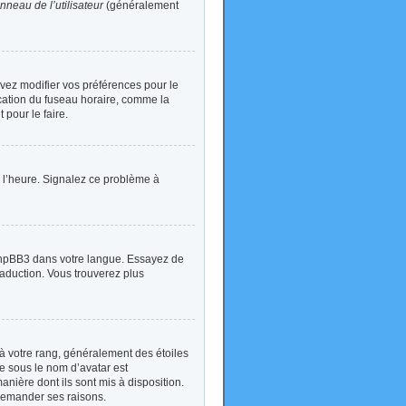
nneau de l’utilisateur
(généralement
devez modifier vos préférences pour le
ication du fuseau horaire, comme la
 pour le faire.
 à l’heure. Signalez ce problème à
t phpBB3 dans votre langue. Essayez de
traduction. Vous trouverez plus
à votre rang, généralement des étoiles
e sous le nom d’avatar est
anière dont ils sont mis à disposition.
 demander ses raisons.