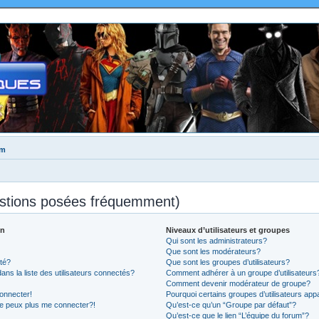
um
estions posées fréquemment)
on
Niveaux d’utilisateurs et groupes
Qui sont les administrateurs?
Que sont les modérateurs?
té?
Que sont les groupes d’utilisateurs?
 la liste des utilisateurs connectés?
Comment adhérer à un groupe d’utilisateurs
Comment devenir modérateur de groupe?
onnecter!
Pourquoi certains groupes d’utilisateurs app
ne peux plus me connecter?!
Qu’est-ce qu’un “Groupe par défaut”?
Qu’est-ce que le lien “L’équipe du forum”?