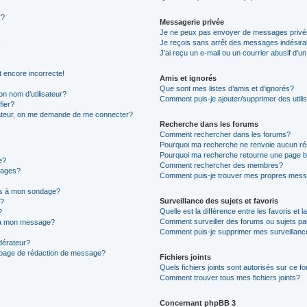
”?
Messagerie privée
Je ne peux pas envoyer de messages privé
Je reçois sans arrêt des messages indésira
J’ai reçu un e-mail ou un courrier abusif d’un
t encore incorrecte!
Amis et ignorés
Que sont mes listes d’amis et d’ignorés?
n nom d’utilisateur?
Comment puis-je ajouter/supprimer des utilis
fier?
sateur, on me demande de me connecter?
Recherche dans les forums
Comment rechercher dans les forums?
Pourquoi ma recherche ne renvoie aucun ré
Pourquoi ma recherche retourne une page b
e?
Comment rechercher des membres?
sages?
Comment puis-je trouver mes propres mess
ons à mon sondage?
Surveillance des sujets et favoris
e?
Quelle est la différence entre les favoris et l
?
Comment surveiller des forums ou sujets par
s à mon message?
Comment puis-je supprimer mes surveillanc
érateur?
a page de rédaction de message?
Fichiers joints
Quels fichiers joints sont autorisés sur ce f
Comment trouver tous mes fichiers joints?
Concernant phpBB 3