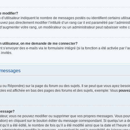
e modifier?
d’utilisateur indiquent le nombre de messages postés ou identifient certains utilis
vez pas directement modifier l’intitulé d’un rang car il est paramétré par l’admini
d’augmenter votre rang, un modérateur ou un administrateur peut rabaisser votre
n utilisateur, on me demande de me connecter?
nt s’envoyer des e-mails via le formulaire intégré (si la fonction a été activée par 
 invités.
e messages
 ou Répondre) sur la page du forum ou des sujets. Il se peut que vous ayez besoin 
bles est affichée en bas des pages des forums et des sujets, exemple: Vous
pouve
message?
rateur, vous ne pouvez modifier ou supprimer que vos propres messages. Vous pou
tion) en cliquant sur le bouton
éditer
du message correspondant. Si quelqu’un a dé
qu’il a été édité, le nombre de fois qu’il a été modifié ainsi que la date et l’heure