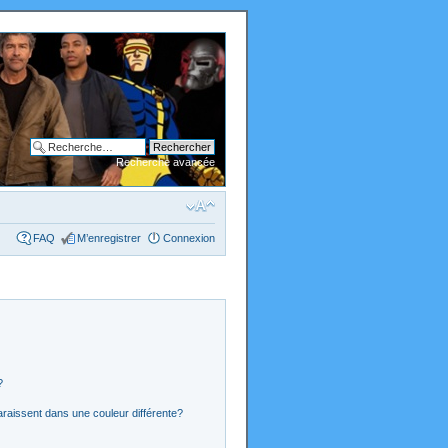
Recherche avancée
FAQ
M’enregistrer
Connexion
?
araissent dans une couleur différente?