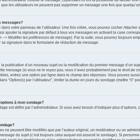
administrateur modifie le message, cependant ils ont la possibilité de laisser une n
ez que les utilisateurs ne peuvent pas supprimer un message une fois que quelqu’u
es messages?
 dans votre panneau de l’utilisateur. Une fois créée, vous pouvez cocher
Attacher 
i ajouter la signature par défaut à tous vos messages en activant la case corre
m --> Modifier les préférences de message
). Par la suite, vous pourrez toujours em
r sa signature
dans le formulaire de rédaction de message.
de la publication d’un nouveau sujet ou la modification du premier message d’un suje
tie message (si vous ne le voyez pas, vous n’avez probablement pas le droit de cré
ibles, entrez une option par ligne dans le champ des réponses. Vous pouvez auss
 dans “Option(s) par l’utilisateur”, limiter la durée en jours du sondage (mettre “0” po
 d’options à mon sondage?
 est défini par l’administrateur. Si vous avez besoin d’indiquer plus d’options, c
sondage?
ne peuvent être modifiés que par l’auteur original, un modérateur ou un administ
essage du sujet (c’est toujours celui auquel est associé le sondage). Si personne n