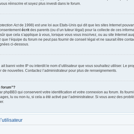
vous réinscrire et soyez plus investi dans le forum.
otection Act
de 1998) est une loi aux Etats-Unis qui dit que les sites Internet pouva
 consentement
écrit
des parents (ou d’un tuteur légal) pour la collecte de ces inform
ûr que cela s’applique à vous, lorsque vous vous inscrivez, ou au site Internet auq
ue l’équipe du forum ne peut pas fournir de conseil légal et ne saurait être cont
lignées ci-dessous.
e ait banni votre IP ou interdit le nom d’utilisateur que vous souhaitez utiliser. Le p
r de nouvelles. Contactez l’administrateur pour plus de renseignements.
u forum”?
 phpBB3 qui conservent votre identification et votre connexion au forum. Ils fournis
ages, lu ou non-lu, si cela a été activé par l’administrateur. Si vous avez des pro
er.
utilisateur