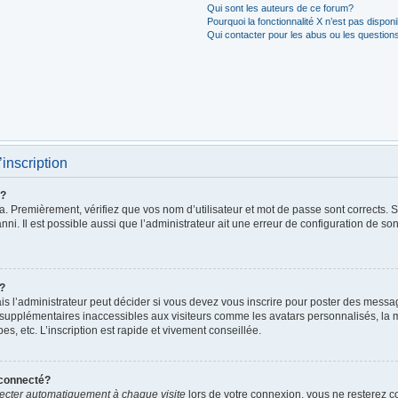
Qui sont les auteurs de ce forum?
Pourquoi la fonctionnalité X n’est pas dispon
Qui contacter pour les abus ou les question
’inscription
r?
. Premièrement, vérifiez que vos nom d’utilisateur et mot de passe sont corrects. S’i
ni. Il est possible aussi que l’administrateur ait une erreur de configuration de son 
t?
 l’administrateur peut décider si vous devez vous inscrire pour poster des messages
 supplémentaires inaccessibles aux visiteurs comme les avatars personnalisés, la m
, etc. L’inscription est rapide et vivement conseillée.
éconnecté?
cter automatiquement à chaque visite
lors de votre connexion, vous ne resterez