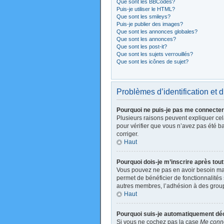
Que sont les BBCodes?
Puis-je utiliser le HTML?
Que sont les smileys?
Puis-je publier des images?
Que sont les annonces globales?
Que sont les annonces?
Que sont les post-it?
Que sont les sujets verrouillés?
Que sont les icônes de sujet?
Problèmes d’identification et d
Pourquoi ne puis-je pas me connecte
Plusieurs raisons peuvent expliquer cela
pour vérifier que vous n’avez pas été ban
corriger.
Haut
Pourquoi dois-je m’inscrire après tou
Vous pouvez ne pas en avoir besoin mais
permet de bénéficier de fonctionnalités
autres membres, l’adhésion à des groupes
Haut
Pourquoi suis-je automatiquement d
Si vous ne cochez pas la case
Me conne