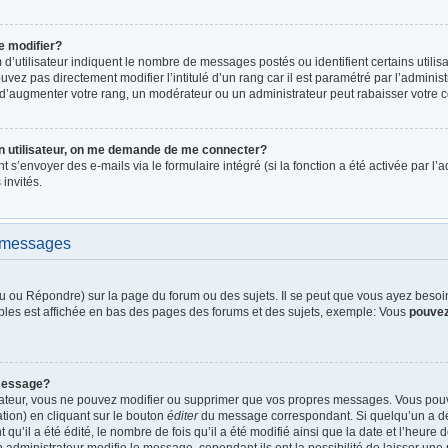
e modifier?
d’utilisateur indiquent le nombre de messages postés ou identifient certains utilis
vez pas directement modifier l’intitulé d’un rang car il est paramétré par l’admini
d’augmenter votre rang, un modérateur ou un administrateur peut rabaisser votre
n utilisateur, on me demande de me connecter?
nt s’envoyer des e-mails via le formulaire intégré (si la fonction a été activée par 
 invités.
e messages
 ou Répondre) sur la page du forum ou des sujets. Il se peut que vous ayez besoin 
bles est affichée en bas des pages des forums et des sujets, exemple: Vous
pouve
message?
rateur, vous ne pouvez modifier ou supprimer que vos propres messages. Vous pou
tion) en cliquant sur le bouton
éditer
du message correspondant. Si quelqu’un a dé
qu’il a été édité, le nombre de fois qu’il a été modifié ainsi que la date et l’heure