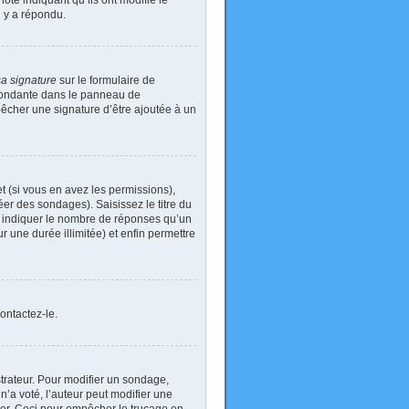
ote indiquant qu’ils ont modifié le
n y a répondu.
sa signature
sur le formulaire de
spondante dans le panneau de
pêcher une signature d’être ajoutée à un
t (si vous en avez les permissions),
er des sondages). Saisissez le titre du
i indiquer le nombre de réponses qu’un
ur une durée illimitée) et enfin permettre
ontactez-le.
rateur. Pour modifier un sondage,
’a voté, l’auteur peut modifier une