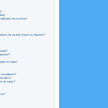
s!
bles!
 utilisateur de ce forum!
ateurs de ma liste d’amis ou d’ignorés?
sultat?
lanche!?
ages et sujets?
a surveillance?
ticuliers?
es de sujets?
orum?