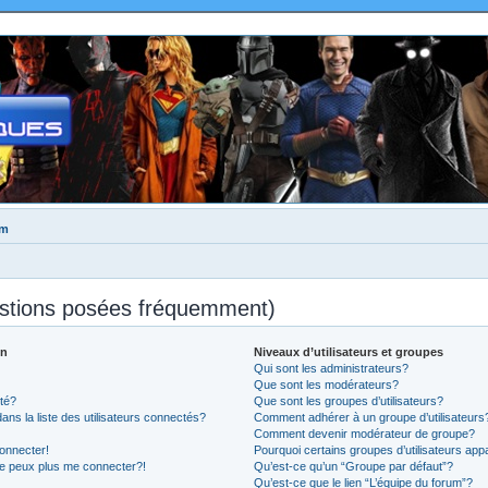
um
estions posées fréquemment)
on
Niveaux d’utilisateurs et groupes
Qui sont les administrateurs?
Que sont les modérateurs?
té?
Que sont les groupes d’utilisateurs?
 la liste des utilisateurs connectés?
Comment adhérer à un groupe d’utilisateurs
Comment devenir modérateur de groupe?
onnecter!
Pourquoi certains groupes d’utilisateurs app
ne peux plus me connecter?!
Qu’est-ce qu’un “Groupe par défaut”?
Qu’est-ce que le lien “L’équipe du forum”?