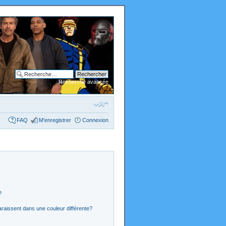
Recherche avancée
FAQ
M’enregistrer
Connexion
?
araissent dans une couleur différente?