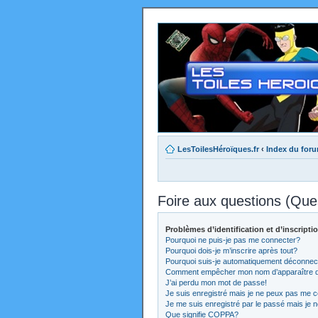
LesToilesHéroïques.fr
‹
Index du for
Foire aux questions (Qu
Problèmes d’identification et d’inscripti
Pourquoi ne puis-je pas me connecter?
Pourquoi dois-je m’inscrire après tout?
Pourquoi suis-je automatiquement déconnec
Comment empêcher mon nom d’apparaître dans
J’ai perdu mon mot de passe!
Je suis enregistré mais je ne peux pas me c
Je me suis enregistré par le passé mais je 
Que signifie COPPA?