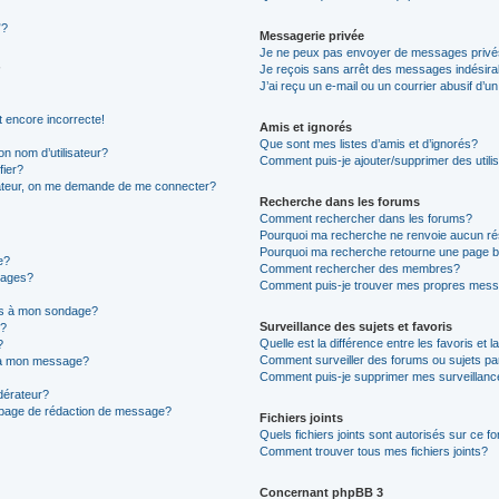
”?
Messagerie privée
Je ne peux pas envoyer de messages privé
Je reçois sans arrêt des messages indésira
J’ai reçu un e-mail ou un courrier abusif d’un
t encore incorrecte!
Amis et ignorés
Que sont mes listes d’amis et d’ignorés?
n nom d’utilisateur?
Comment puis-je ajouter/supprimer des utilis
fier?
sateur, on me demande de me connecter?
Recherche dans les forums
Comment rechercher dans les forums?
Pourquoi ma recherche ne renvoie aucun ré
Pourquoi ma recherche retourne une page b
e?
Comment rechercher des membres?
sages?
Comment puis-je trouver mes propres mess
ons à mon sondage?
Surveillance des sujets et favoris
e?
Quelle est la différence entre les favoris et l
?
Comment surveiller des forums ou sujets par
s à mon message?
Comment puis-je supprimer mes surveillanc
érateur?
a page de rédaction de message?
Fichiers joints
Quels fichiers joints sont autorisés sur ce f
Comment trouver tous mes fichiers joints?
Concernant phpBB 3