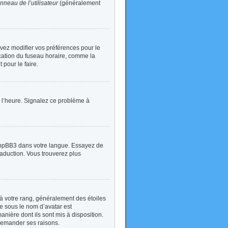
nneau de l’utilisateur
(généralement
devez modifier vos préférences pour le
ication du fuseau horaire, comme la
 pour le faire.
 à l’heure. Signalez ce problème à
t phpBB3 dans votre langue. Essayez de
traduction. Vous trouverez plus
à votre rang, généralement des étoiles
e sous le nom d’avatar est
anière dont ils sont mis à disposition.
 demander ses raisons.