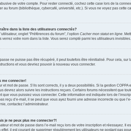
 abusive de votre compte. Pour rester connecté, cochez cette case lors de la conn
r au forum (bibliothèque, cybercafé, université, etc.). Si vous ne voyez pas cette ca
re dans la liste des utilisateurs connectés?
tilisateur, onglet “Préférences du forum”, l’option
Cacher mon statut en ligne
. Met
 verrez votre nom dans la liste. Vous serez compté parmi les utilisateurs invisibles.
sse ne puisse pas être récupéré, il peut toutefois être réinitialisé. Pour cela, sur
nstructions et vous devriez pouvoir à nouveau vous connecter.
as me connecter!
ur et mot de passe. S’ils sont corrects, il y a deux possibilités. Si la gestion COPPA 
ous devrez alors suivre les instructions reçues. Certains forums nécessitent que toute
 que vous puissiez vous connecter. Cette information est indiquée lors de l’inscrip
as reçu d’e-mail, il se peut que vous ayez fourni une adresse incorrecte ou que l’e-ma
nie, contactez l’administrateur.
ais je ne peux plus me connecter?!
teur et mot de passe dans l’e-mail reçu lors de votre inscription et réessayez. Il es
ffet, il est courant de supprimer régulièrement les utilisateurs ne postant pas pour 