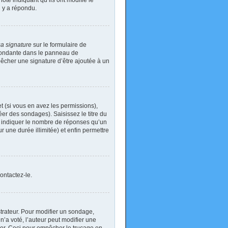
ote indiquant qu’ils ont modifié le
n y a répondu.
sa signature
sur le formulaire de
spondante dans le panneau de
pêcher une signature d’être ajoutée à un
t (si vous en avez les permissions),
er des sondages). Saisissez le titre du
i indiquer le nombre de réponses qu’un
ur une durée illimitée) et enfin permettre
ontactez-le.
rateur. Pour modifier un sondage,
’a voté, l’auteur peut modifier une