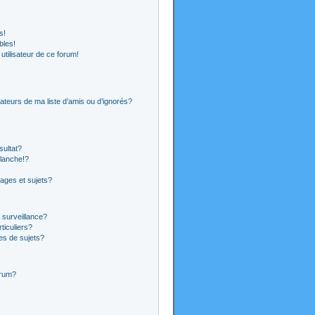
s!
bles!
 utilisateur de ce forum!
ateurs de ma liste d’amis ou d’ignorés?
sultat?
lanche!?
ages et sujets?
a surveillance?
ticuliers?
es de sujets?
orum?