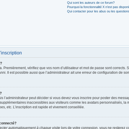
Qui sont les auteurs de ce forum?
Pourquoi la fonctionnalité X n’est pas dispon
Qui contacter pour les abus ou les question
’inscription
r?
. Premièrement, vérifiez que vos nom d’utilisateur et mot de passe sont corrects. S’i
ni. Il est possible aussi que l’administrateur ait une erreur de configuration de son 
t?
 l’administrateur peut décider si vous devez vous inscrire pour poster des messages
 supplémentaires inaccessibles aux visiteurs comme les avatars personnalisés, la m
, etc. L’inscription est rapide et vivement conseillée.
éconnecté?
cter automatiquement à chaque visite
lors de votre connexion, vous ne resterez