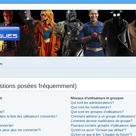
um
estions posées fréquemment)
on
Niveaux d’utilisateurs et groupes
Qui sont les administrateurs?
Que sont les modérateurs?
té?
Que sont les groupes d’utilisateurs?
 la liste des utilisateurs connectés?
Comment adhérer à un groupe d’utilisateurs
Comment devenir modérateur de groupe?
onnecter!
Pourquoi certains groupes d’utilisateurs app
ne peux plus me connecter?!
Qu’est-ce qu’un “Groupe par défaut”?
Qu’est-ce que le lien “L’équipe du forum”?