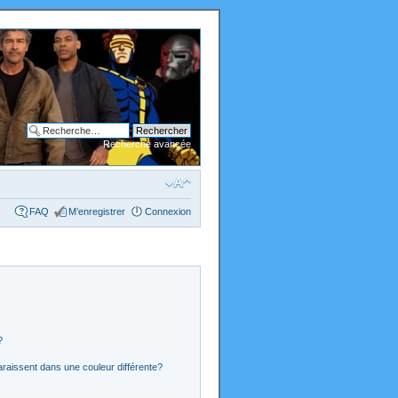
Recherche avancée
FAQ
M’enregistrer
Connexion
?
araissent dans une couleur différente?