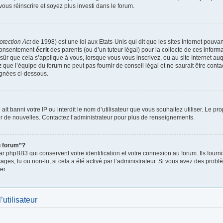
vous réinscrire et soyez plus investi dans le forum.
otection Act
de 1998) est une loi aux Etats-Unis qui dit que les sites Internet pouva
 consentement
écrit
des parents (ou d’un tuteur légal) pour la collecte de ces inform
ûr que cela s’applique à vous, lorsque vous vous inscrivez, ou au site Internet auq
ue l’équipe du forum ne peut pas fournir de conseil légal et ne saurait être cont
lignées ci-dessous.
e ait banni votre IP ou interdit le nom d’utilisateur que vous souhaitez utiliser. Le p
r de nouvelles. Contactez l’administrateur pour plus de renseignements.
u forum”?
 phpBB3 qui conservent votre identification et votre connexion au forum. Ils fournis
ages, lu ou non-lu, si cela a été activé par l’administrateur. Si vous avez des pro
er.
utilisateur