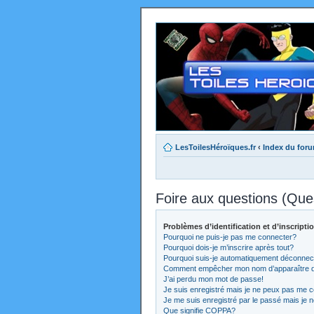
LesToilesHéroïques.fr
‹
Index du for
Foire aux questions (Qu
Problèmes d’identification et d’inscripti
Pourquoi ne puis-je pas me connecter?
Pourquoi dois-je m’inscrire après tout?
Pourquoi suis-je automatiquement déconnec
Comment empêcher mon nom d’apparaître dans
J’ai perdu mon mot de passe!
Je suis enregistré mais je ne peux pas me c
Je me suis enregistré par le passé mais je 
Que signifie COPPA?