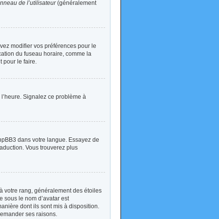
nneau de l’utilisateur
(généralement
devez modifier vos préférences pour le
ication du fuseau horaire, comme la
 pour le faire.
 à l’heure. Signalez ce problème à
t phpBB3 dans votre langue. Essayez de
traduction. Vous trouverez plus
à votre rang, généralement des étoiles
e sous le nom d’avatar est
anière dont ils sont mis à disposition.
 demander ses raisons.