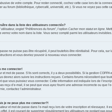
 abusive de votre compte. Pour rester connecté, cochez cette case lors de la conn
r au forum (bibliothèque, cybercafé, université, etc.). Si vous ne voyez pas cette ca
re dans la liste des utilisateurs connectés?
tilisateur, onglet “Préférences du forum”, l’option
Cacher mon statut en ligne
. Met
 verrez votre nom dans la liste. Vous serez compté parmi les utilisateurs invisibles.
sse ne puisse pas être récupéré, il peut toutefois être réinitialisé. Pour cela, sur
nstructions et vous devriez pouvoir à nouveau vous connecter.
as me connecter!
ur et mot de passe. S’ils sont corrects, il y a deux possibilités. Si la gestion COPPA 
ous devrez alors suivre les instructions reçues. Certains forums nécessitent que toute
 que vous puissiez vous connecter. Cette information est indiquée lors de l’inscrip
as reçu d’e-mail, il se peut que vous ayez fourni une adresse incorrecte ou que l’e-ma
nie, contactez l’administrateur.
ais je ne peux plus me connecter?!
teur et mot de passe dans l’e-mail reçu lors de votre inscription et réessayez. Il es
ffet, il est courant de supprimer régulièrement les utilisateurs ne postant pas pour 