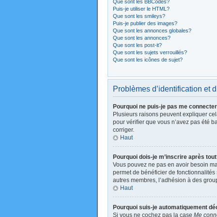
Que sont les BBCodes?
Puis-je utiliser le HTML?
Que sont les smileys?
Puis-je publier des images?
Que sont les annonces globales?
Que sont les annonces?
Que sont les post-it?
Que sont les sujets verrouillés?
Que sont les icônes de sujet?
Problèmes d’identification et d
Pourquoi ne puis-je pas me connecte
Plusieurs raisons peuvent expliquer cela
pour vérifier que vous n’avez pas été ban
corriger.
Haut
Pourquoi dois-je m’inscrire après tou
Vous pouvez ne pas en avoir besoin mais
permet de bénéficier de fonctionnalités
autres membres, l’adhésion à des groupes
Haut
Pourquoi suis-je automatiquement d
Si vous ne cochez pas la case
Me conne