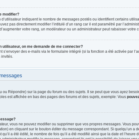
e modifier?
d’utilisateur indiquent le nombre de messages postés ou identifient certains utilis
vez pas directement modifier l’intitulé d’un rang car il est paramétré par l’admini
d’augmenter votre rang, un modérateur ou un administrateur peut rabaisser votre
n utilisateur, on me demande de me connecter?
nt s’envoyer des e-mails via le formulaire intégré (si la fonction a été activée par 
 invités.
e messages
 ou Répondre) sur la page du forum ou des sujets. Il se peut que vous ayez besoin 
bles est affichée en bas des pages des forums et des sujets, exemple: Vous
pouve
message?
rateur, vous ne pouvez modifier ou supprimer que vos propres messages. Vous pou
tion) en cliquant sur le bouton
éditer
du message correspondant. Si quelqu’un a dé
qu’il a été édité, le nombre de fois qu’il a été modifié ainsi que la date et l’heure