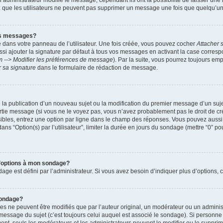
administrateur modifie le message, cependant ils ont la possibilité de laisser une n
ez que les utilisateurs ne peuvent pas supprimer un message une fois que quelqu’u
es messages?
 dans votre panneau de l’utilisateur. Une fois créée, vous pouvez cocher
Attacher 
i ajouter la signature par défaut à tous vos messages en activant la case corre
m --> Modifier les préférences de message
). Par la suite, vous pourrez toujours em
r sa signature
dans le formulaire de rédaction de message.
de la publication d’un nouveau sujet ou la modification du premier message d’un suje
tie message (si vous ne le voyez pas, vous n’avez probablement pas le droit de cré
ibles, entrez une option par ligne dans le champ des réponses. Vous pouvez auss
 dans “Option(s) par l’utilisateur”, limiter la durée en jours du sondage (mettre “0” po
 d’options à mon sondage?
 est défini par l’administrateur. Si vous avez besoin d’indiquer plus d’options, c
sondage?
ne peuvent être modifiés que par l’auteur original, un modérateur ou un administ
essage du sujet (c’est toujours celui auquel est associé le sondage). Si personne n