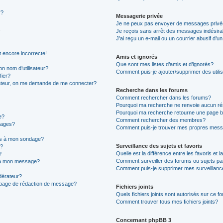
”?
Messagerie privée
Je ne peux pas envoyer de messages privé
Je reçois sans arrêt des messages indésira
J’ai reçu un e-mail ou un courrier abusif d’un
t encore incorrecte!
Amis et ignorés
Que sont mes listes d’amis et d’ignorés?
n nom d’utilisateur?
Comment puis-je ajouter/supprimer des utilis
fier?
sateur, on me demande de me connecter?
Recherche dans les forums
Comment rechercher dans les forums?
Pourquoi ma recherche ne renvoie aucun ré
Pourquoi ma recherche retourne une page b
e?
Comment rechercher des membres?
sages?
Comment puis-je trouver mes propres mess
ons à mon sondage?
Surveillance des sujets et favoris
e?
Quelle est la différence entre les favoris et l
?
Comment surveiller des forums ou sujets par
s à mon message?
Comment puis-je supprimer mes surveillanc
érateur?
a page de rédaction de message?
Fichiers joints
Quels fichiers joints sont autorisés sur ce f
Comment trouver tous mes fichiers joints?
Concernant phpBB 3