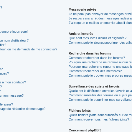
”?
Messagerie privée
Je ne peux pas envoyer de messages privé
Je reçois sans arrêt des messages indésira
J’ai reçu un e-mail ou un courrier abusif d’un
t encore incorrecte!
Amis et ignorés
Que sont mes listes d’amis et d’ignorés?
n nom d’utilisateur?
Comment puis-je ajouter/supprimer des utilis
fier?
sateur, on me demande de me connecter?
Recherche dans les forums
Comment rechercher dans les forums?
Pourquoi ma recherche ne renvoie aucun ré
Pourquoi ma recherche retourne une page b
e?
Comment rechercher des membres?
sages?
Comment puis-je trouver mes propres mess
ons à mon sondage?
Surveillance des sujets et favoris
e?
Quelle est la différence entre les favoris et l
?
Comment surveiller des forums ou sujets par
s à mon message?
Comment puis-je supprimer mes surveillanc
érateur?
a page de rédaction de message?
Fichiers joints
Quels fichiers joints sont autorisés sur ce f
Comment trouver tous mes fichiers joints?
Concernant phpBB 3