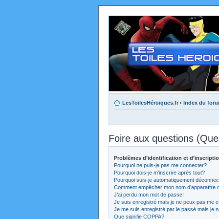
LesToilesHéroïques.fr
‹
Index du for
Foire aux questions (Qu
Problèmes d’identification et d’inscripti
Pourquoi ne puis-je pas me connecter?
Pourquoi dois-je m’inscrire après tout?
Pourquoi suis-je automatiquement déconnec
Comment empêcher mon nom d’apparaître dans
J’ai perdu mon mot de passe!
Je suis enregistré mais je ne peux pas me c
Je me suis enregistré par le passé mais je 
Que signifie COPPA?