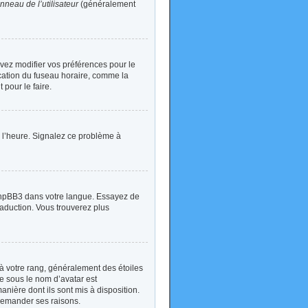
nneau de l’utilisateur
(généralement
devez modifier vos préférences pour le
ication du fuseau horaire, comme la
 pour le faire.
 à l’heure. Signalez ce problème à
t phpBB3 dans votre langue. Essayez de
traduction. Vous trouverez plus
à votre rang, généralement des étoiles
e sous le nom d’avatar est
anière dont ils sont mis à disposition.
 demander ses raisons.