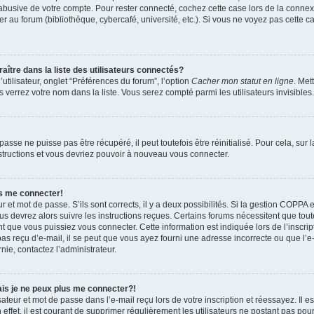
 abusive de votre compte. Pour rester connecté, cochez cette case lors de la conn
r au forum (bibliothèque, cybercafé, université, etc.). Si vous ne voyez pas cette ca
re dans la liste des utilisateurs connectés?
tilisateur, onglet “Préférences du forum”, l’option
Cacher mon statut en ligne
. Met
 verrez votre nom dans la liste. Vous serez compté parmi les utilisateurs invisibles.
sse ne puisse pas être récupéré, il peut toutefois être réinitialisé. Pour cela, sur
nstructions et vous devriez pouvoir à nouveau vous connecter.
as me connecter!
ur et mot de passe. S’ils sont corrects, il y a deux possibilités. Si la gestion COPPA 
ous devrez alors suivre les instructions reçues. Certains forums nécessitent que toute
 que vous puissiez vous connecter. Cette information est indiquée lors de l’inscrip
as reçu d’e-mail, il se peut que vous ayez fourni une adresse incorrecte ou que l’e-ma
nie, contactez l’administrateur.
ais je ne peux plus me connecter?!
teur et mot de passe dans l’e-mail reçu lors de votre inscription et réessayez. Il es
ffet, il est courant de supprimer régulièrement les utilisateurs ne postant pas pour 