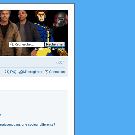
Recherche avancée
FAQ
M’enregistrer
Connexion
?
araissent dans une couleur différente?