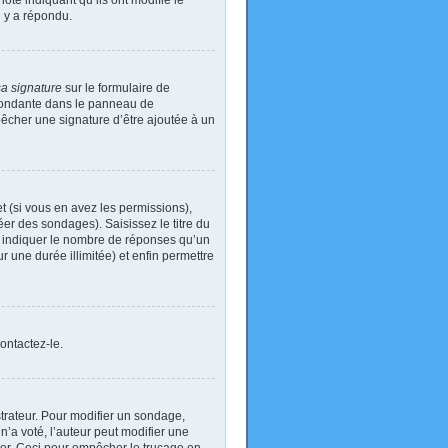
ote indiquant qu’ils ont modifié le
n y a répondu.
sa signature
sur le formulaire de
spondante dans le panneau de
pêcher une signature d’être ajoutée à un
t (si vous en avez les permissions),
er des sondages). Saisissez le titre du
i indiquer le nombre de réponses qu’un
ur une durée illimitée) et enfin permettre
ontactez-le.
rateur. Pour modifier un sondage,
’a voté, l’auteur peut modifier une