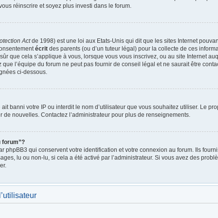
vous réinscrire et soyez plus investi dans le forum.
otection Act
de 1998) est une loi aux Etats-Unis qui dit que les sites Internet pouva
 consentement
écrit
des parents (ou d’un tuteur légal) pour la collecte de ces inform
ûr que cela s’applique à vous, lorsque vous vous inscrivez, ou au site Internet auq
ue l’équipe du forum ne peut pas fournir de conseil légal et ne saurait être cont
lignées ci-dessous.
e ait banni votre IP ou interdit le nom d’utilisateur que vous souhaitez utiliser. Le p
r de nouvelles. Contactez l’administrateur pour plus de renseignements.
u forum”?
 phpBB3 qui conservent votre identification et votre connexion au forum. Ils fournis
ages, lu ou non-lu, si cela a été activé par l’administrateur. Si vous avez des pro
er.
utilisateur