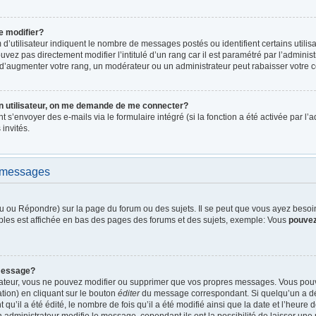
e modifier?
d’utilisateur indiquent le nombre de messages postés ou identifient certains utilis
vez pas directement modifier l’intitulé d’un rang car il est paramétré par l’admini
d’augmenter votre rang, un modérateur ou un administrateur peut rabaisser votre
n utilisateur, on me demande de me connecter?
nt s’envoyer des e-mails via le formulaire intégré (si la fonction a été activée par 
 invités.
e messages
 ou Répondre) sur la page du forum ou des sujets. Il se peut que vous ayez besoin 
bles est affichée en bas des pages des forums et des sujets, exemple: Vous
pouve
message?
rateur, vous ne pouvez modifier ou supprimer que vos propres messages. Vous pou
tion) en cliquant sur le bouton
éditer
du message correspondant. Si quelqu’un a dé
qu’il a été édité, le nombre de fois qu’il a été modifié ainsi que la date et l’heure