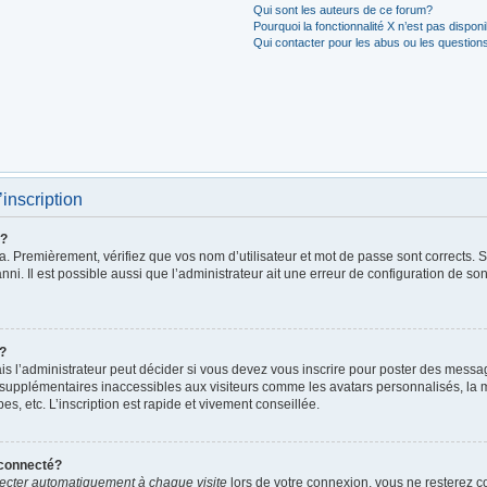
Qui sont les auteurs de ce forum?
Pourquoi la fonctionnalité X n’est pas dispon
Qui contacter pour les abus ou les question
’inscription
r?
. Premièrement, vérifiez que vos nom d’utilisateur et mot de passe sont corrects. S’i
ni. Il est possible aussi que l’administrateur ait une erreur de configuration de son 
t?
 l’administrateur peut décider si vous devez vous inscrire pour poster des messages
 supplémentaires inaccessibles aux visiteurs comme les avatars personnalisés, la m
, etc. L’inscription est rapide et vivement conseillée.
éconnecté?
cter automatiquement à chaque visite
lors de votre connexion, vous ne resterez