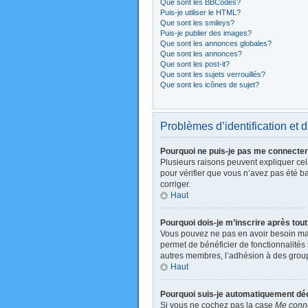
Que sont les BBCodes?
Puis-je utiliser le HTML?
Que sont les smileys?
Puis-je publier des images?
Que sont les annonces globales?
Que sont les annonces?
Que sont les post-it?
Que sont les sujets verrouillés?
Que sont les icônes de sujet?
Problèmes d’identification et d
Pourquoi ne puis-je pas me connecte
Plusieurs raisons peuvent expliquer cela
pour vérifier que vous n’avez pas été ban
corriger.
Haut
Pourquoi dois-je m’inscrire après tou
Vous pouvez ne pas en avoir besoin mais
permet de bénéficier de fonctionnalités
autres membres, l’adhésion à des groupes
Haut
Pourquoi suis-je automatiquement d
Si vous ne cochez pas la case
Me conne