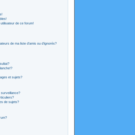
s!
bles!
 utilisateur de ce forum!
ateurs de ma liste d’amis ou d’ignorés?
sultat?
lanche!?
ages et sujets?
a surveillance?
ticuliers?
es de sujets?
orum?