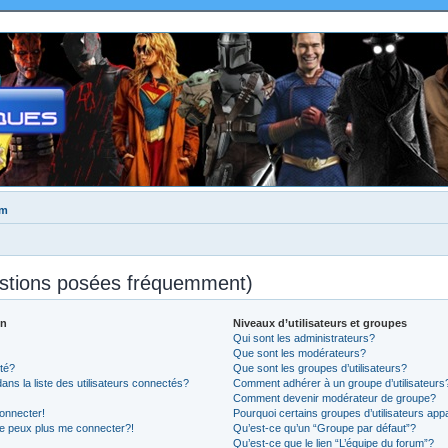
um
estions posées fréquemment)
on
Niveaux d’utilisateurs et groupes
Qui sont les administrateurs?
Que sont les modérateurs?
té?
Que sont les groupes d’utilisateurs?
 la liste des utilisateurs connectés?
Comment adhérer à un groupe d’utilisateurs
Comment devenir modérateur de groupe?
onnecter!
Pourquoi certains groupes d’utilisateurs app
ne peux plus me connecter?!
Qu’est-ce qu’un “Groupe par défaut”?
Qu’est-ce que le lien “L’équipe du forum”?