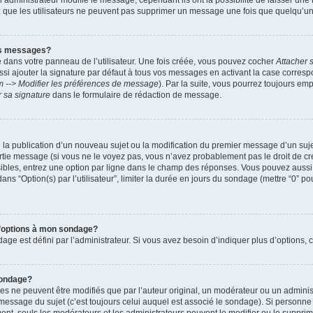
administrateur modifie le message, cependant ils ont la possibilité de laisser une n
ez que les utilisateurs ne peuvent pas supprimer un message une fois que quelqu’u
es messages?
 dans votre panneau de l’utilisateur. Une fois créée, vous pouvez cocher
Attacher 
i ajouter la signature par défaut à tous vos messages en activant la case corre
m --> Modifier les préférences de message
). Par la suite, vous pourrez toujours em
r sa signature
dans le formulaire de rédaction de message.
de la publication d’un nouveau sujet ou la modification du premier message d’un suje
tie message (si vous ne le voyez pas, vous n’avez probablement pas le droit de cré
ibles, entrez une option par ligne dans le champ des réponses. Vous pouvez auss
 dans “Option(s) par l’utilisateur”, limiter la durée en jours du sondage (mettre “0” po
 d’options à mon sondage?
 est défini par l’administrateur. Si vous avez besoin d’indiquer plus d’options, c
sondage?
ne peuvent être modifiés que par l’auteur original, un modérateur ou un administ
essage du sujet (c’est toujours celui auquel est associé le sondage). Si personne n