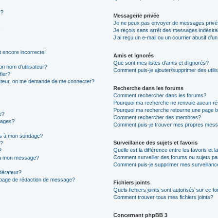
”?
Messagerie privée
Je ne peux pas envoyer de messages privé
Je reçois sans arrêt des messages indésira
J’ai reçu un e-mail ou un courrier abusif d’un
t encore incorrecte!
Amis et ignorés
Que sont mes listes d’amis et d’ignorés?
n nom d’utilisateur?
Comment puis-je ajouter/supprimer des utilis
fier?
sateur, on me demande de me connecter?
Recherche dans les forums
Comment rechercher dans les forums?
Pourquoi ma recherche ne renvoie aucun ré
Pourquoi ma recherche retourne une page b
e?
Comment rechercher des membres?
sages?
Comment puis-je trouver mes propres mess
ons à mon sondage?
Surveillance des sujets et favoris
e?
Quelle est la différence entre les favoris et l
?
Comment surveiller des forums ou sujets par
s à mon message?
Comment puis-je supprimer mes surveillanc
érateur?
a page de rédaction de message?
Fichiers joints
Quels fichiers joints sont autorisés sur ce f
Comment trouver tous mes fichiers joints?
Concernant phpBB 3