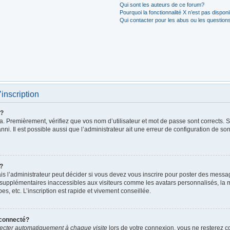
Qui sont les auteurs de ce forum?
Pourquoi la fonctionnalité X n’est pas dispon
Qui contacter pour les abus ou les question
’inscription
r?
. Premièrement, vérifiez que vos nom d’utilisateur et mot de passe sont corrects. S’i
ni. Il est possible aussi que l’administrateur ait une erreur de configuration de son 
t?
 l’administrateur peut décider si vous devez vous inscrire pour poster des messages
 supplémentaires inaccessibles aux visiteurs comme les avatars personnalisés, la m
, etc. L’inscription est rapide et vivement conseillée.
éconnecté?
cter automatiquement à chaque visite
lors de votre connexion, vous ne resterez