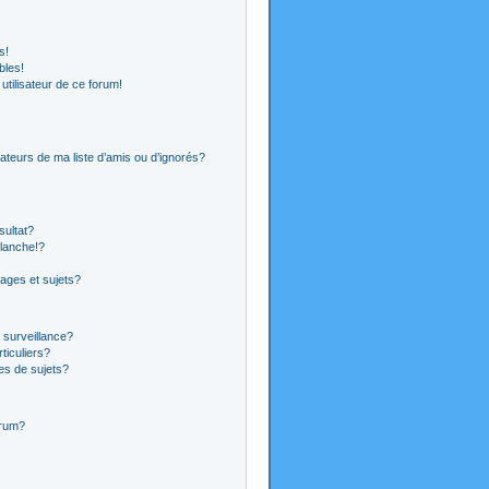
s!
bles!
 utilisateur de ce forum!
ateurs de ma liste d’amis ou d’ignorés?
sultat?
lanche!?
ages et sujets?
a surveillance?
ticuliers?
es de sujets?
orum?