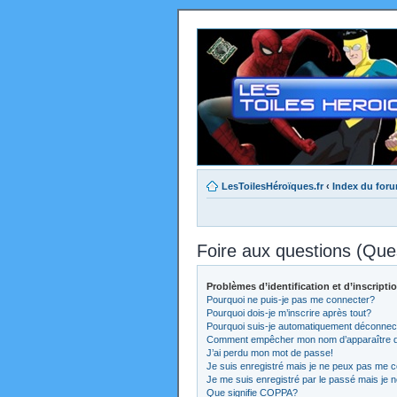
LesToilesHéroïques.fr
‹
Index du for
Foire aux questions (Qu
Problèmes d’identification et d’inscripti
Pourquoi ne puis-je pas me connecter?
Pourquoi dois-je m’inscrire après tout?
Pourquoi suis-je automatiquement déconnec
Comment empêcher mon nom d’apparaître dans
J’ai perdu mon mot de passe!
Je suis enregistré mais je ne peux pas me c
Je me suis enregistré par le passé mais je 
Que signifie COPPA?