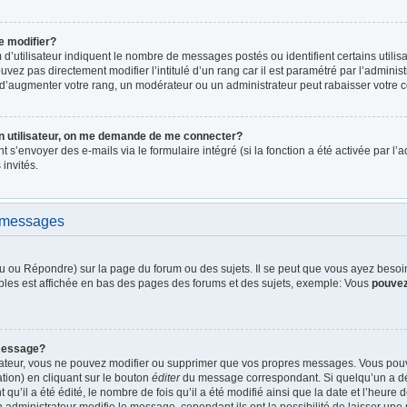
e modifier?
d’utilisateur indiquent le nombre de messages postés ou identifient certains utilis
vez pas directement modifier l’intitulé d’un rang car il est paramétré par l’admini
d’augmenter votre rang, un modérateur ou un administrateur peut rabaisser votre
n utilisateur, on me demande de me connecter?
nt s’envoyer des e-mails via le formulaire intégré (si la fonction a été activée par 
 invités.
e messages
 ou Répondre) sur la page du forum ou des sujets. Il se peut que vous ayez besoin 
bles est affichée en bas des pages des forums et des sujets, exemple: Vous
pouve
message?
rateur, vous ne pouvez modifier ou supprimer que vos propres messages. Vous pou
tion) en cliquant sur le bouton
éditer
du message correspondant. Si quelqu’un a dé
qu’il a été édité, le nombre de fois qu’il a été modifié ainsi que la date et l’heure