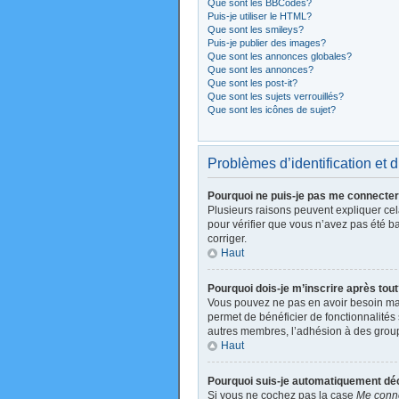
Que sont les BBCodes?
Puis-je utiliser le HTML?
Que sont les smileys?
Puis-je publier des images?
Que sont les annonces globales?
Que sont les annonces?
Que sont les post-it?
Que sont les sujets verrouillés?
Que sont les icônes de sujet?
Problèmes d’identification et d
Pourquoi ne puis-je pas me connecte
Plusieurs raisons peuvent expliquer cela
pour vérifier que vous n’avez pas été ban
corriger.
Haut
Pourquoi dois-je m’inscrire après tou
Vous pouvez ne pas en avoir besoin mais
permet de bénéficier de fonctionnalités
autres membres, l’adhésion à des groupes
Haut
Pourquoi suis-je automatiquement d
Si vous ne cochez pas la case
Me conne