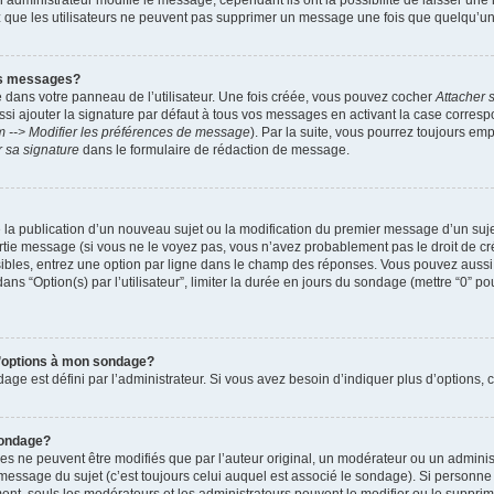
administrateur modifie le message, cependant ils ont la possibilité de laisser une n
ez que les utilisateurs ne peuvent pas supprimer un message une fois que quelqu’u
es messages?
 dans votre panneau de l’utilisateur. Une fois créée, vous pouvez cocher
Attacher 
i ajouter la signature par défaut à tous vos messages en activant la case corre
m --> Modifier les préférences de message
). Par la suite, vous pourrez toujours em
r sa signature
dans le formulaire de rédaction de message.
de la publication d’un nouveau sujet ou la modification du premier message d’un suje
tie message (si vous ne le voyez pas, vous n’avez probablement pas le droit de cré
ibles, entrez une option par ligne dans le champ des réponses. Vous pouvez auss
 dans “Option(s) par l’utilisateur”, limiter la durée en jours du sondage (mettre “0” po
 d’options à mon sondage?
 est défini par l’administrateur. Si vous avez besoin d’indiquer plus d’options, c
sondage?
ne peuvent être modifiés que par l’auteur original, un modérateur ou un administ
essage du sujet (c’est toujours celui auquel est associé le sondage). Si personne n