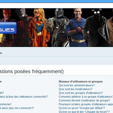
um
estions posées fréquemment)
on
Niveaux d’utilisateurs et groupes
Qui sont les administrateurs?
Que sont les modérateurs?
té?
Que sont les groupes d’utilisateurs?
 la liste des utilisateurs connectés?
Comment adhérer à un groupe d’utilisateurs
Comment devenir modérateur de groupe?
onnecter!
Pourquoi certains groupes d’utilisateurs app
ne peux plus me connecter?!
Qu’est-ce qu’un “Groupe par défaut”?
Qu’est-ce que le lien “L’équipe du forum”?