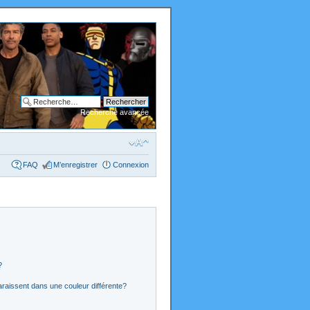
Recherche avancée
FAQ
M’enregistrer
Connexion
?
araissent dans une couleur différente?