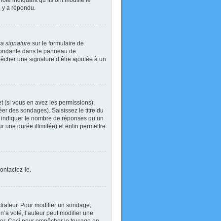
ote indiquant qu’ils ont modifié le
n y a répondu.
sa signature
sur le formulaire de
spondante dans le panneau de
pêcher une signature d’être ajoutée à un
t (si vous en avez les permissions),
er des sondages). Saisissez le titre du
i indiquer le nombre de réponses qu’un
ur une durée illimitée) et enfin permettre
ontactez-le.
rateur. Pour modifier un sondage,
’a voté, l’auteur peut modifier une