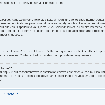
vous réinscrire et soyez plus investi dans le forum.
otection Act
de 1998) est une loi aux Etats-Unis qui dit que les sites Internet pouva
 consentement
écrit
des parents (ou d’un tuteur légal) pour la collecte de ces inform
ûr que cela s’applique à vous, lorsque vous vous inscrivez, ou au site Internet auq
ue l’équipe du forum ne peut pas fournir de conseil légal et ne saurait être cont
lignées ci-dessous.
e ait banni votre IP ou interdit le nom d’utilisateur que vous souhaitez utiliser. Le p
r de nouvelles. Contactez l’administrateur pour plus de renseignements.
u forum”?
 phpBB3 qui conservent votre identification et votre connexion au forum. Ils fournis
ages, lu ou non-lu, si cela a été activé par l’administrateur. Si vous avez des pro
er.
utilisateur