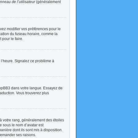
nneau de l’utilisateur
(généralement
devez modifier vos préférences pour le
ication du fuseau horaire, comme la
 pour le faire.
 à l’heure. Signalez ce problème à
t phpBB3 dans votre langue. Essayez de
traduction. Vous trouverez plus
à votre rang, généralement des étoiles
e sous le nom d’avatar est
anière dont ils sont mis à disposition.
 demander ses raisons.