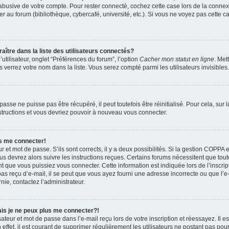
 abusive de votre compte. Pour rester connecté, cochez cette case lors de la conn
r au forum (bibliothèque, cybercafé, université, etc.). Si vous ne voyez pas cette ca
re dans la liste des utilisateurs connectés?
tilisateur, onglet “Préférences du forum”, l’option
Cacher mon statut en ligne
. Met
 verrez votre nom dans la liste. Vous serez compté parmi les utilisateurs invisibles.
sse ne puisse pas être récupéré, il peut toutefois être réinitialisé. Pour cela, sur
nstructions et vous devriez pouvoir à nouveau vous connecter.
as me connecter!
ur et mot de passe. S’ils sont corrects, il y a deux possibilités. Si la gestion COPPA 
ous devrez alors suivre les instructions reçues. Certains forums nécessitent que toute
 que vous puissiez vous connecter. Cette information est indiquée lors de l’inscrip
as reçu d’e-mail, il se peut que vous ayez fourni une adresse incorrecte ou que l’e-ma
nie, contactez l’administrateur.
ais je ne peux plus me connecter?!
teur et mot de passe dans l’e-mail reçu lors de votre inscription et réessayez. Il es
ffet, il est courant de supprimer régulièrement les utilisateurs ne postant pas pour 