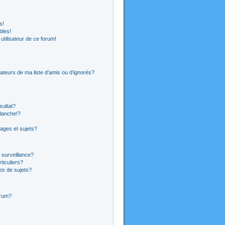
s!
bles!
 utilisateur de ce forum!
ateurs de ma liste d’amis ou d’ignorés?
sultat?
lanche!?
ages et sujets?
a surveillance?
ticuliers?
es de sujets?
orum?