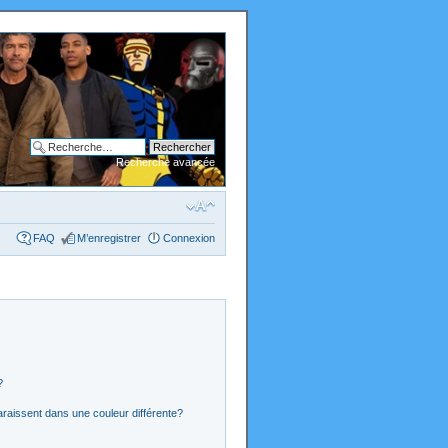
Recherche avancée
FAQ
M’enregistrer
Connexion
?
araissent dans une couleur différente?