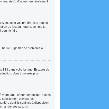
nneau de l’utilisateur
(généralement
devez modifier vos préférences pour le
ication du fuseau horaire, comme la
 pour le faire.
 à l’heure. Signalez ce problème à
t phpBB3 dans votre langue. Essayez de
traduction. Vous trouverez plus
à votre rang, généralement des étoiles
e sous le nom d’avatar est
anière dont ils sont mis à disposition.
 demander ses raisons.