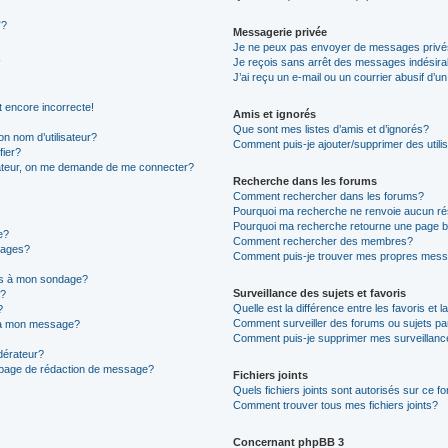
”?
Messagerie privée
Je ne peux pas envoyer de messages privé
Je reçois sans arrêt des messages indésira
J’ai reçu un e-mail ou un courrier abusif d’un
t encore incorrecte!
Amis et ignorés
Que sont mes listes d’amis et d’ignorés?
n nom d’utilisateur?
Comment puis-je ajouter/supprimer des utilis
fier?
sateur, on me demande de me connecter?
Recherche dans les forums
Comment rechercher dans les forums?
Pourquoi ma recherche ne renvoie aucun ré
Pourquoi ma recherche retourne une page b
e?
Comment rechercher des membres?
sages?
Comment puis-je trouver mes propres mess
ons à mon sondage?
Surveillance des sujets et favoris
e?
Quelle est la différence entre les favoris et l
?
Comment surveiller des forums ou sujets par
s à mon message?
Comment puis-je supprimer mes surveillanc
érateur?
a page de rédaction de message?
Fichiers joints
Quels fichiers joints sont autorisés sur ce f
Comment trouver tous mes fichiers joints?
Concernant phpBB 3