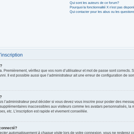
Qui sont les auteurs de ce forum?
Pourquoi la fonctionnalité X n’est pas dispon
Qui contacter pour les abus ou les question
’inscription
r?
. Premièrement, vérifiez que vos nom d’utilisateur et mot de passe sont corrects. S’i
ni. Il est possible aussi que l’administrateur ait une erreur de configuration de son 
t?
 l’administrateur peut décider si vous devez vous inscrire pour poster des messages
 supplémentaires inaccessibles aux visiteurs comme les avatars personnalisés, la m
, etc. L’inscription est rapide et vivement conseillée.
éconnecté?
cter automatiquement à chaque visite
lors de votre connexion, vous ne resterez