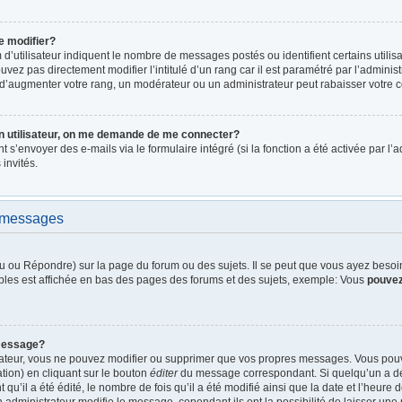
e modifier?
d’utilisateur indiquent le nombre de messages postés ou identifient certains utilis
vez pas directement modifier l’intitulé d’un rang car il est paramétré par l’admini
d’augmenter votre rang, un modérateur ou un administrateur peut rabaisser votre
n utilisateur, on me demande de me connecter?
nt s’envoyer des e-mails via le formulaire intégré (si la fonction a été activée par 
 invités.
e messages
 ou Répondre) sur la page du forum ou des sujets. Il se peut que vous ayez besoin 
bles est affichée en bas des pages des forums et des sujets, exemple: Vous
pouve
message?
rateur, vous ne pouvez modifier ou supprimer que vos propres messages. Vous pou
tion) en cliquant sur le bouton
éditer
du message correspondant. Si quelqu’un a dé
qu’il a été édité, le nombre de fois qu’il a été modifié ainsi que la date et l’heure