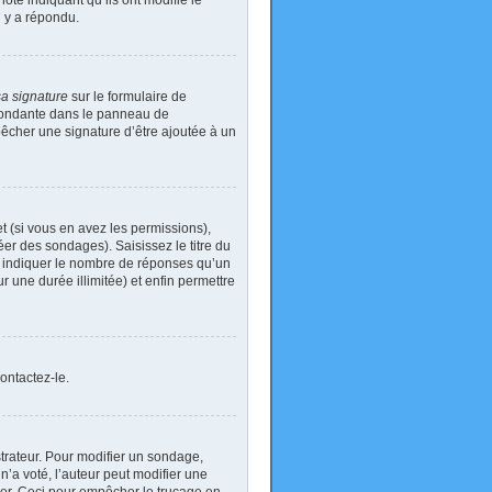
ote indiquant qu’ils ont modifié le
n y a répondu.
sa signature
sur le formulaire de
spondante dans le panneau de
pêcher une signature d’être ajoutée à un
t (si vous en avez les permissions),
er des sondages). Saisissez le titre du
i indiquer le nombre de réponses qu’un
ur une durée illimitée) et enfin permettre
ontactez-le.
rateur. Pour modifier un sondage,
’a voté, l’auteur peut modifier une