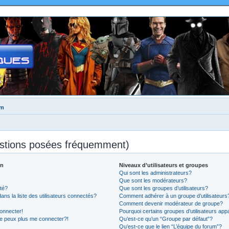
um
estions posées fréquemment)
on
Niveaux d’utilisateurs et groupes
Qui sont les administrateurs?
Que sont les modérateurs?
té?
Que sont les groupes d’utilisateurs?
 la liste des utilisateurs connectés?
Comment adhérer à un groupe d’utilisateurs
Comment devenir modérateur de groupe?
onnecter!
Pourquoi certains groupes d’utilisateurs app
ne peux plus me connecter?!
Qu’est-ce qu’un “Groupe par défaut”?
Qu’est-ce que le lien “L’équipe du forum”?