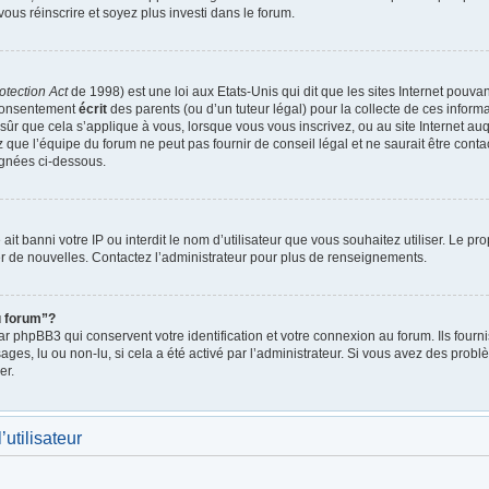
vous réinscrire et soyez plus investi dans le forum.
otection Act
de 1998) est une loi aux Etats-Unis qui dit que les sites Internet pouva
 consentement
écrit
des parents (ou d’un tuteur légal) pour la collecte de ces inform
ûr que cela s’applique à vous, lorsque vous vous inscrivez, ou au site Internet auq
ue l’équipe du forum ne peut pas fournir de conseil légal et ne saurait être cont
lignées ci-dessous.
e ait banni votre IP ou interdit le nom d’utilisateur que vous souhaitez utiliser. Le p
r de nouvelles. Contactez l’administrateur pour plus de renseignements.
u forum”?
 phpBB3 qui conservent votre identification et votre connexion au forum. Ils fournis
ages, lu ou non-lu, si cela a été activé par l’administrateur. Si vous avez des pro
er.
utilisateur