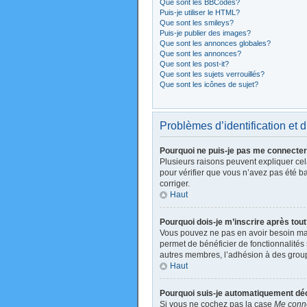
Que sont les BBCodes?
Puis-je utiliser le HTML?
Que sont les smileys?
Puis-je publier des images?
Que sont les annonces globales?
Que sont les annonces?
Que sont les post-it?
Que sont les sujets verrouillés?
Que sont les icônes de sujet?
Problèmes d’identification et d
Pourquoi ne puis-je pas me connecte
Plusieurs raisons peuvent expliquer cela
pour vérifier que vous n’avez pas été ban
corriger.
Haut
Pourquoi dois-je m’inscrire après tou
Vous pouvez ne pas en avoir besoin mais
permet de bénéficier de fonctionnalités
autres membres, l’adhésion à des groupes
Haut
Pourquoi suis-je automatiquement d
Si vous ne cochez pas la case
Me conne