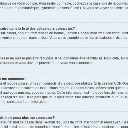
 abusive de votre compte. Pour rester connecté, cochez cette case lors de la conn
r au forum (bibliothèque, cybercafé, université, etc.). Si vous ne voyez pas cette ca
re dans la liste des utilisateurs connectés?
tilisateur, onglet “Préférences du forum”, l’option
Cacher mon statut en ligne
. Met
 verrez votre nom dans la liste. Vous serez compté parmi les utilisateurs invisibles.
sse ne puisse pas être récupéré, il peut toutefois être réinitialisé. Pour cela, sur
nstructions et vous devriez pouvoir à nouveau vous connecter.
as me connecter!
ur et mot de passe. S’ils sont corrects, il y a deux possibilités. Si la gestion COPPA 
ous devrez alors suivre les instructions reçues. Certains forums nécessitent que toute
 que vous puissiez vous connecter. Cette information est indiquée lors de l’inscrip
as reçu d’e-mail, il se peut que vous ayez fourni une adresse incorrecte ou que l’e-ma
nie, contactez l’administrateur.
ais je ne peux plus me connecter?!
teur et mot de passe dans l’e-mail reçu lors de votre inscription et réessayez. Il es
ffet, il est courant de supprimer régulièrement les utilisateurs ne postant pas pour 