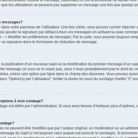
administrateur modifie le message, cependant ils ont la possibilité de laisser une n
ez que les utilisateurs ne peuvent pas supprimer un message une fois que quelqu’u
es messages?
 dans votre panneau de l’utilisateur. Une fois créée, vous pouvez cocher
Attacher 
i ajouter la signature par défaut à tous vos messages en activant la case corre
m --> Modifier les préférences de message
). Par la suite, vous pourrez toujours em
r sa signature
dans le formulaire de rédaction de message.
de la publication d’un nouveau sujet ou la modification du premier message d’un suje
tie message (si vous ne le voyez pas, vous n’avez probablement pas le droit de cré
ibles, entrez une option par ligne dans le champ des réponses. Vous pouvez auss
 dans “Option(s) par l’utilisateur”, limiter la durée en jours du sondage (mettre “0” po
 d’options à mon sondage?
 est défini par l’administrateur. Si vous avez besoin d’indiquer plus d’options, c
sondage?
ne peuvent être modifiés que par l’auteur original, un modérateur ou un administ
essage du sujet (c’est toujours celui auquel est associé le sondage). Si personne n