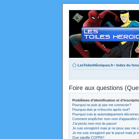
LesToilesHéroïques.fr
‹
Index du for
Foire aux questions (Qu
Problèmes d’identification et d’inscripti
Pourquoi ne puis-je pas me connecter?
Pourquoi dois-je m’inscrire après tout?
Pourquoi suis-je automatiquement déconnec
Comment empêcher mon nom d’apparaître dans
J’ai perdu mon mot de passe!
Je suis enregistré mais je ne peux pas me c
Je me suis enregistré par le passé mais je 
Que signifie COPPA?