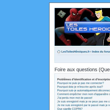
LesToilesHéroïques.fr
‹
Index du for
Foire aux questions (Qu
Problèmes d’identification et d’inscripti
Pourquoi ne puis-je pas me connecter?
Pourquoi dois-je m’inscrire après tout?
Pourquoi suis-je automatiquement déconnec
Comment empêcher mon nom d’apparaître dans
J’ai perdu mon mot de passe!
Je suis enregistré mais je ne peux pas me c
Je me suis enregistré par le passé mais je 
Que signifie COPPA?