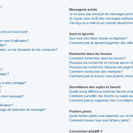
”?
Messagerie privée
Je ne peux pas envoyer de messages privé
Je reçois sans arrêt des messages indésira
J’ai reçu un e-mail ou un courrier abusif d’un
t encore incorrecte!
Amis et ignorés
Que sont mes listes d’amis et d’ignorés?
n nom d’utilisateur?
Comment puis-je ajouter/supprimer des utilis
fier?
sateur, on me demande de me connecter?
Recherche dans les forums
Comment rechercher dans les forums?
Pourquoi ma recherche ne renvoie aucun ré
Pourquoi ma recherche retourne une page b
e?
Comment rechercher des membres?
sages?
Comment puis-je trouver mes propres mess
ons à mon sondage?
Surveillance des sujets et favoris
e?
Quelle est la différence entre les favoris et l
?
Comment surveiller des forums ou sujets par
s à mon message?
Comment puis-je supprimer mes surveillanc
érateur?
a page de rédaction de message?
Fichiers joints
Quels fichiers joints sont autorisés sur ce f
Comment trouver tous mes fichiers joints?
Concernant phpBB 3