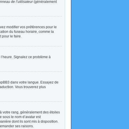
nneau de l’utilisateur
(généralement
devez modifier vos préférences pour le
ication du fuseau horaire, comme la
 pour le faire.
 à l’heure. Signalez ce problème à
t phpBB3 dans votre langue. Essayez de
traduction. Vous trouverez plus
à votre rang, généralement des étoiles
e sous le nom d’avatar est
anière dont ils sont mis à disposition.
 demander ses raisons.