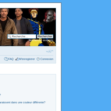
Recherche avancée
FAQ
M’enregistrer
Connexion
?
araissent dans une couleur différente?