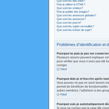
Que sont les BBCodes?
Puis-je utiliser le HTML?
Que sont les smileys?
Puis-je publier des images?
Que sont les annonces globales?
Que sont les annonces?
Que sont les post-it?
Que sont les sujets verrouillés?
Que sont les icônes de sujet?
Problèmes d’identification et d
Pourquoi ne puis-je pas me connecte
Plusieurs raisons peuvent expliquer cela
pour vérifier que vous n’avez pas été ban
corriger.
Haut
Pourquoi dois-je m’inscrire après tou
Vous pouvez ne pas en avoir besoin mais
permet de bénéficier de fonctionnalités
autres membres, l’adhésion à des groupes
Haut
Pourquoi suis-je automatiquement d
Si vous ne cochez pas la case
Me conne