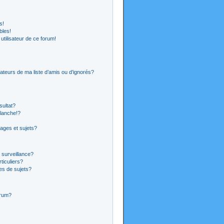
s!
bles!
 utilisateur de ce forum!
ateurs de ma liste d’amis ou d’ignorés?
sultat?
lanche!?
ages et sujets?
a surveillance?
ticuliers?
es de sujets?
orum?