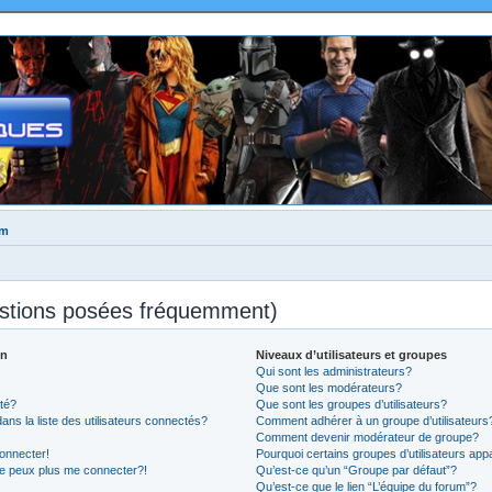
um
estions posées fréquemment)
on
Niveaux d’utilisateurs et groupes
Qui sont les administrateurs?
Que sont les modérateurs?
té?
Que sont les groupes d’utilisateurs?
 la liste des utilisateurs connectés?
Comment adhérer à un groupe d’utilisateurs
Comment devenir modérateur de groupe?
onnecter!
Pourquoi certains groupes d’utilisateurs app
ne peux plus me connecter?!
Qu’est-ce qu’un “Groupe par défaut”?
Qu’est-ce que le lien “L’équipe du forum”?