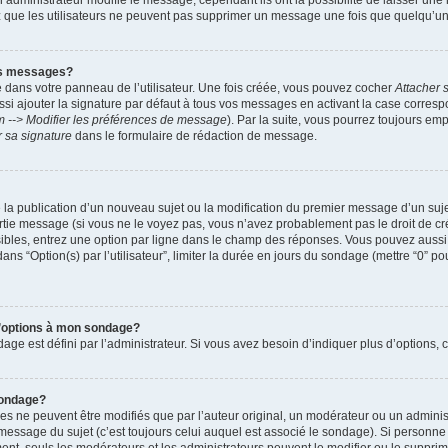
administrateur modifie le message, cependant ils ont la possibilité de laisser une n
ez que les utilisateurs ne peuvent pas supprimer un message une fois que quelqu’u
es messages?
 dans votre panneau de l’utilisateur. Une fois créée, vous pouvez cocher
Attacher 
i ajouter la signature par défaut à tous vos messages en activant la case corre
m --> Modifier les préférences de message
). Par la suite, vous pourrez toujours em
r sa signature
dans le formulaire de rédaction de message.
de la publication d’un nouveau sujet ou la modification du premier message d’un suje
tie message (si vous ne le voyez pas, vous n’avez probablement pas le droit de cré
ibles, entrez une option par ligne dans le champ des réponses. Vous pouvez auss
 dans “Option(s) par l’utilisateur”, limiter la durée en jours du sondage (mettre “0” po
 d’options à mon sondage?
 est défini par l’administrateur. Si vous avez besoin d’indiquer plus d’options, c
sondage?
ne peuvent être modifiés que par l’auteur original, un modérateur ou un administ
essage du sujet (c’est toujours celui auquel est associé le sondage). Si personne n