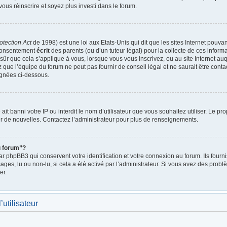
vous réinscrire et soyez plus investi dans le forum.
otection Act
de 1998) est une loi aux Etats-Unis qui dit que les sites Internet pouva
 consentement
écrit
des parents (ou d’un tuteur légal) pour la collecte de ces inform
ûr que cela s’applique à vous, lorsque vous vous inscrivez, ou au site Internet auq
ue l’équipe du forum ne peut pas fournir de conseil légal et ne saurait être cont
lignées ci-dessous.
e ait banni votre IP ou interdit le nom d’utilisateur que vous souhaitez utiliser. Le p
r de nouvelles. Contactez l’administrateur pour plus de renseignements.
u forum”?
 phpBB3 qui conservent votre identification et votre connexion au forum. Ils fournis
ages, lu ou non-lu, si cela a été activé par l’administrateur. Si vous avez des pro
er.
utilisateur