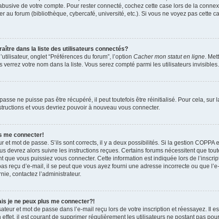
 abusive de votre compte. Pour rester connecté, cochez cette case lors de la conn
r au forum (bibliothèque, cybercafé, université, etc.). Si vous ne voyez pas cette ca
re dans la liste des utilisateurs connectés?
tilisateur, onglet “Préférences du forum”, l’option
Cacher mon statut en ligne
. Met
 verrez votre nom dans la liste. Vous serez compté parmi les utilisateurs invisibles.
sse ne puisse pas être récupéré, il peut toutefois être réinitialisé. Pour cela, sur
nstructions et vous devriez pouvoir à nouveau vous connecter.
as me connecter!
ur et mot de passe. S’ils sont corrects, il y a deux possibilités. Si la gestion COPPA 
ous devrez alors suivre les instructions reçues. Certains forums nécessitent que toute
 que vous puissiez vous connecter. Cette information est indiquée lors de l’inscrip
as reçu d’e-mail, il se peut que vous ayez fourni une adresse incorrecte ou que l’e-ma
nie, contactez l’administrateur.
ais je ne peux plus me connecter?!
teur et mot de passe dans l’e-mail reçu lors de votre inscription et réessayez. Il es
ffet, il est courant de supprimer régulièrement les utilisateurs ne postant pas pour 