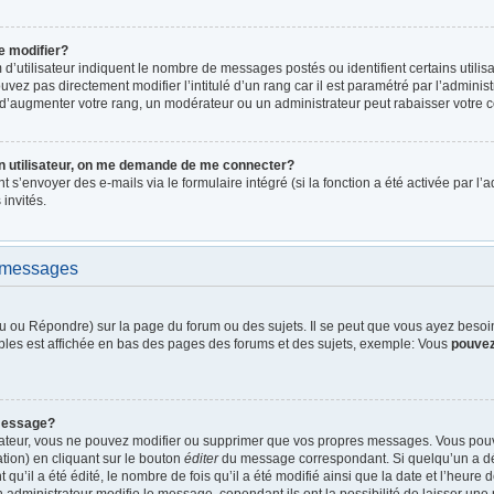
e modifier?
d’utilisateur indiquent le nombre de messages postés ou identifient certains utilis
vez pas directement modifier l’intitulé d’un rang car il est paramétré par l’admini
d’augmenter votre rang, un modérateur ou un administrateur peut rabaisser votre
n utilisateur, on me demande de me connecter?
nt s’envoyer des e-mails via le formulaire intégré (si la fonction a été activée par 
 invités.
e messages
 ou Répondre) sur la page du forum ou des sujets. Il se peut que vous ayez besoin 
bles est affichée en bas des pages des forums et des sujets, exemple: Vous
pouve
message?
rateur, vous ne pouvez modifier ou supprimer que vos propres messages. Vous pou
tion) en cliquant sur le bouton
éditer
du message correspondant. Si quelqu’un a dé
qu’il a été édité, le nombre de fois qu’il a été modifié ainsi que la date et l’heure