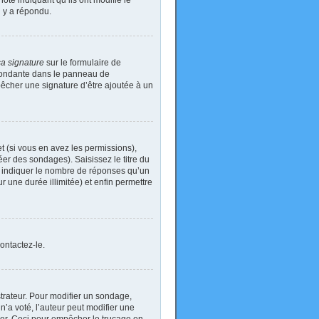
ote indiquant qu’ils ont modifié le
n y a répondu.
sa signature
sur le formulaire de
spondante dans le panneau de
pêcher une signature d’être ajoutée à un
t (si vous en avez les permissions),
er des sondages). Saisissez le titre du
i indiquer le nombre de réponses qu’un
ur une durée illimitée) et enfin permettre
ontactez-le.
rateur. Pour modifier un sondage,
’a voté, l’auteur peut modifier une