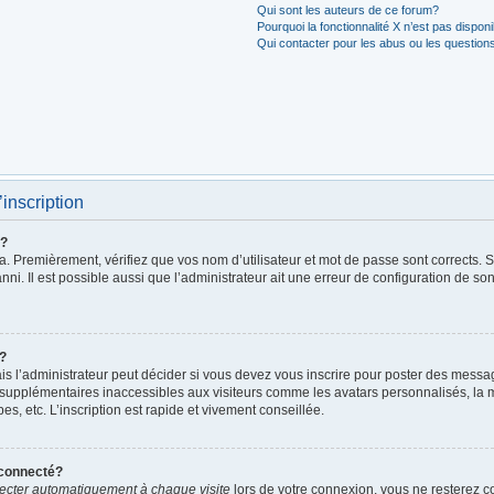
Qui sont les auteurs de ce forum?
Pourquoi la fonctionnalité X n’est pas dispon
Qui contacter pour les abus ou les question
’inscription
r?
. Premièrement, vérifiez que vos nom d’utilisateur et mot de passe sont corrects. S’i
ni. Il est possible aussi que l’administrateur ait une erreur de configuration de son 
t?
 l’administrateur peut décider si vous devez vous inscrire pour poster des messages
 supplémentaires inaccessibles aux visiteurs comme les avatars personnalisés, la m
, etc. L’inscription est rapide et vivement conseillée.
éconnecté?
cter automatiquement à chaque visite
lors de votre connexion, vous ne resterez