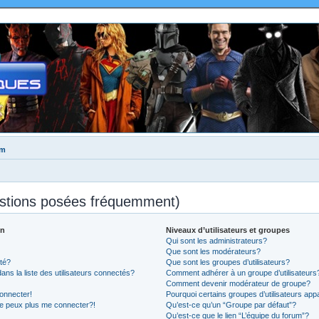
um
estions posées fréquemment)
on
Niveaux d’utilisateurs et groupes
Qui sont les administrateurs?
Que sont les modérateurs?
té?
Que sont les groupes d’utilisateurs?
 la liste des utilisateurs connectés?
Comment adhérer à un groupe d’utilisateurs
Comment devenir modérateur de groupe?
onnecter!
Pourquoi certains groupes d’utilisateurs app
ne peux plus me connecter?!
Qu’est-ce qu’un “Groupe par défaut”?
Qu’est-ce que le lien “L’équipe du forum”?