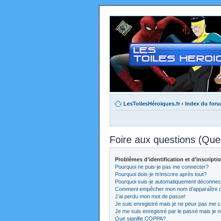
LesToilesHéroïques.fr
‹
Index du for
Foire aux questions (Qu
Problèmes d’identification et d’inscripti
Pourquoi ne puis-je pas me connecter?
Pourquoi dois-je m’inscrire après tout?
Pourquoi suis-je automatiquement déconnec
Comment empêcher mon nom d’apparaître dans
J’ai perdu mon mot de passe!
Je suis enregistré mais je ne peux pas me c
Je me suis enregistré par le passé mais je 
Que signifie COPPA?