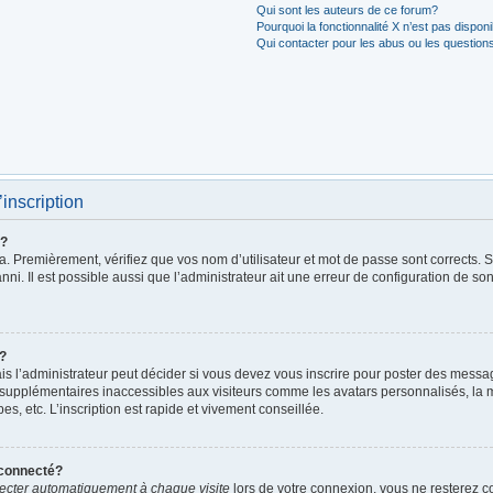
Qui sont les auteurs de ce forum?
Pourquoi la fonctionnalité X n’est pas dispon
Qui contacter pour les abus ou les question
’inscription
r?
. Premièrement, vérifiez que vos nom d’utilisateur et mot de passe sont corrects. S’i
ni. Il est possible aussi que l’administrateur ait une erreur de configuration de son 
t?
 l’administrateur peut décider si vous devez vous inscrire pour poster des messages
 supplémentaires inaccessibles aux visiteurs comme les avatars personnalisés, la m
, etc. L’inscription est rapide et vivement conseillée.
éconnecté?
cter automatiquement à chaque visite
lors de votre connexion, vous ne resterez