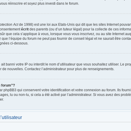
vous réinscrire et soyez plus investi dans le forum.
otection Act
de 1998) est une loi aux Etats-Unis qui dit que les sites Internet pouva
 consentement
écrit
des parents (ou d’un tuteur légal) pour la collecte de ces inform
ûr que cela s’applique à vous, lorsque vous vous inscrivez, ou au site Internet auq
ue l’équipe du forum ne peut pas fournir de conseil légal et ne saurait être cont
lignées ci-dessous.
e ait banni votre IP ou interdit le nom d’utilisateur que vous souhaitez utiliser. Le p
r de nouvelles. Contactez l’administrateur pour plus de renseignements.
u forum”?
 phpBB3 qui conservent votre identification et votre connexion au forum. Ils fournis
ages, lu ou non-lu, si cela a été activé par l’administrateur. Si vous avez des pro
er.
utilisateur