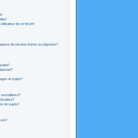
s!
bles!
 utilisateur de ce forum!
ateurs de ma liste d’amis ou d’ignorés?
sultat?
lanche!?
ages et sujets?
a surveillance?
ticuliers?
es de sujets?
orum?