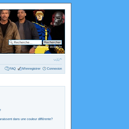
Recherche avancée
FAQ
M’enregistrer
Connexion
?
araissent dans une couleur différente?