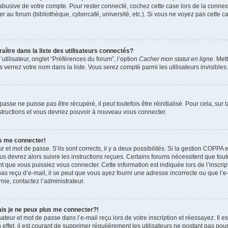
 abusive de votre compte. Pour rester connecté, cochez cette case lors de la conn
r au forum (bibliothèque, cybercafé, université, etc.). Si vous ne voyez pas cette ca
re dans la liste des utilisateurs connectés?
tilisateur, onglet “Préférences du forum”, l’option
Cacher mon statut en ligne
. Met
 verrez votre nom dans la liste. Vous serez compté parmi les utilisateurs invisibles.
sse ne puisse pas être récupéré, il peut toutefois être réinitialisé. Pour cela, sur
nstructions et vous devriez pouvoir à nouveau vous connecter.
as me connecter!
ur et mot de passe. S’ils sont corrects, il y a deux possibilités. Si la gestion COPPA 
ous devrez alors suivre les instructions reçues. Certains forums nécessitent que toute
 que vous puissiez vous connecter. Cette information est indiquée lors de l’inscrip
as reçu d’e-mail, il se peut que vous ayez fourni une adresse incorrecte ou que l’e-ma
nie, contactez l’administrateur.
ais je ne peux plus me connecter?!
teur et mot de passe dans l’e-mail reçu lors de votre inscription et réessayez. Il es
ffet, il est courant de supprimer régulièrement les utilisateurs ne postant pas pour 