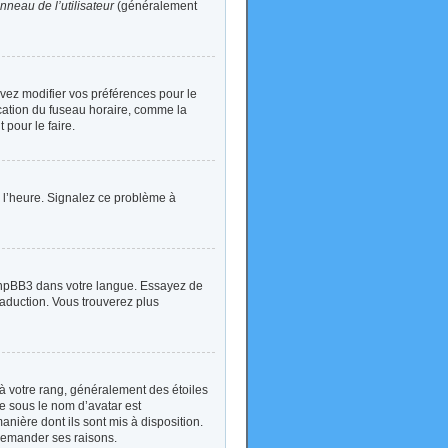
nneau de l’utilisateur
(généralement
devez modifier vos préférences pour le
ication du fuseau horaire, comme la
 pour le faire.
 à l’heure. Signalez ce problème à
t phpBB3 dans votre langue. Essayez de
traduction. Vous trouverez plus
à votre rang, généralement des étoiles
e sous le nom d’avatar est
anière dont ils sont mis à disposition.
 demander ses raisons.