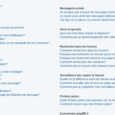
”?
Messagerie privée
Je ne peux pas envoyer de messages privé
Je reçois sans arrêt des messages indésira
J’ai reçu un e-mail ou un courrier abusif d’un
t encore incorrecte!
Amis et ignorés
Que sont mes listes d’amis et d’ignorés?
n nom d’utilisateur?
Comment puis-je ajouter/supprimer des utilis
fier?
sateur, on me demande de me connecter?
Recherche dans les forums
Comment rechercher dans les forums?
Pourquoi ma recherche ne renvoie aucun ré
Pourquoi ma recherche retourne une page b
e?
Comment rechercher des membres?
sages?
Comment puis-je trouver mes propres mess
ons à mon sondage?
Surveillance des sujets et favoris
e?
Quelle est la différence entre les favoris et l
?
Comment surveiller des forums ou sujets par
s à mon message?
Comment puis-je supprimer mes surveillanc
érateur?
a page de rédaction de message?
Fichiers joints
Quels fichiers joints sont autorisés sur ce f
Comment trouver tous mes fichiers joints?
Concernant phpBB 3