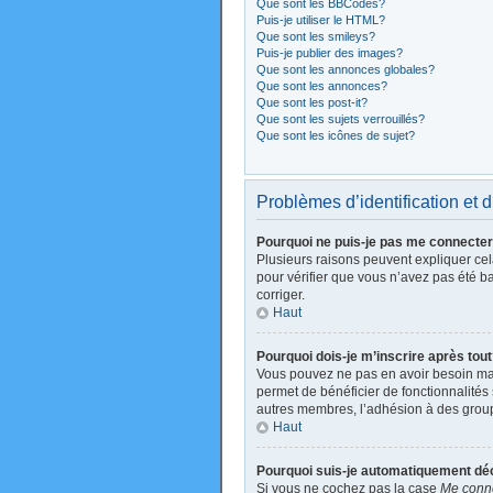
Que sont les BBCodes?
Puis-je utiliser le HTML?
Que sont les smileys?
Puis-je publier des images?
Que sont les annonces globales?
Que sont les annonces?
Que sont les post-it?
Que sont les sujets verrouillés?
Que sont les icônes de sujet?
Problèmes d’identification et d
Pourquoi ne puis-je pas me connecte
Plusieurs raisons peuvent expliquer cela
pour vérifier que vous n’avez pas été ban
corriger.
Haut
Pourquoi dois-je m’inscrire après tou
Vous pouvez ne pas en avoir besoin mais
permet de bénéficier de fonctionnalités
autres membres, l’adhésion à des groupes
Haut
Pourquoi suis-je automatiquement d
Si vous ne cochez pas la case
Me conne