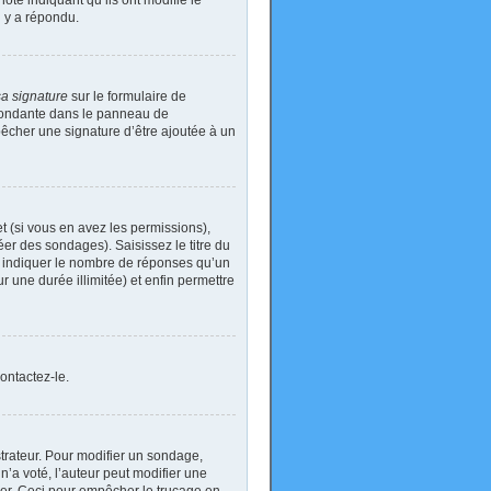
ote indiquant qu’ils ont modifié le
n y a répondu.
sa signature
sur le formulaire de
spondante dans le panneau de
pêcher une signature d’être ajoutée à un
t (si vous en avez les permissions),
er des sondages). Saisissez le titre du
i indiquer le nombre de réponses qu’un
ur une durée illimitée) et enfin permettre
ontactez-le.
rateur. Pour modifier un sondage,
’a voté, l’auteur peut modifier une