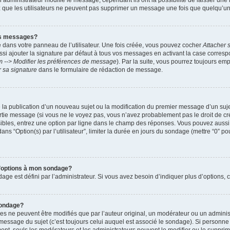
administrateur modifie le message, cependant ils ont la possibilité de laisser une n
ez que les utilisateurs ne peuvent pas supprimer un message une fois que quelqu’u
es messages?
 dans votre panneau de l’utilisateur. Une fois créée, vous pouvez cocher
Attacher 
i ajouter la signature par défaut à tous vos messages en activant la case corre
m --> Modifier les préférences de message
). Par la suite, vous pourrez toujours em
r sa signature
dans le formulaire de rédaction de message.
de la publication d’un nouveau sujet ou la modification du premier message d’un suje
tie message (si vous ne le voyez pas, vous n’avez probablement pas le droit de cré
ibles, entrez une option par ligne dans le champ des réponses. Vous pouvez auss
 dans “Option(s) par l’utilisateur”, limiter la durée en jours du sondage (mettre “0” po
 d’options à mon sondage?
 est défini par l’administrateur. Si vous avez besoin d’indiquer plus d’options, c
sondage?
ne peuvent être modifiés que par l’auteur original, un modérateur ou un administ
essage du sujet (c’est toujours celui auquel est associé le sondage). Si personne n