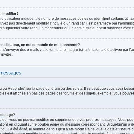
e modifier?
d’utilisateur indiquent le nombre de messages postés ou identifient certains utilis
vez pas directement modifier l’intitulé d’un rang car il est paramétré par l’admini
d’augmenter votre rang, un modérateur ou un administrateur peut rabaisser votre
n utilisateur, on me demande de me connecter?
nt s’envoyer des e-mails via le formulaire intégré (si la fonction a été activée par 
 invités.
e messages
 ou Répondre) sur la page du forum ou des sujets. Il se peut que vous ayez besoin 
bles est affichée en bas des pages des forums et des sujets, exemple: Vous
pouve
message?
rateur, vous ne pouvez modifier ou supprimer que vos propres messages. Vous pou
tion) en cliquant sur le bouton
éditer
du message correspondant. Si quelqu’un a dé
qu’il a été édité, le nombre de fois qu’il a été modifié ainsi que la date et l’heure