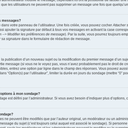
administrateur modifie le message, cependant ils ont la possibilité de laisser une n
ez que les utilisateurs ne peuvent pas supprimer un message une fois que quelqu’u
es messages?
 dans votre panneau de l’utilisateur. Une fois créée, vous pouvez cocher
Attacher 
i ajouter la signature par défaut à tous vos messages en activant la case corre
m --> Modifier les préférences de message
). Par la suite, vous pourrez toujours em
r sa signature
dans le formulaire de rédaction de message.
de la publication d’un nouveau sujet ou la modification du premier message d’un suje
tie message (si vous ne le voyez pas, vous n’avez probablement pas le droit de cré
ibles, entrez une option par ligne dans le champ des réponses. Vous pouvez auss
 dans “Option(s) par l’utilisateur”, limiter la durée en jours du sondage (mettre “0” po
 d’options à mon sondage?
 est défini par l’administrateur. Si vous avez besoin d’indiquer plus d’options, c
sondage?
ne peuvent être modifiés que par l’auteur original, un modérateur ou un administ
essage du sujet (c’est toujours celui auquel est associé le sondage). Si personne n