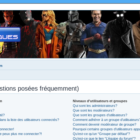
um
estions posées fréquemment)
on
Niveaux d’utilisateurs et groupes
Qui sont les administrateurs?
Que sont les modérateurs?
té?
Que sont les groupes d’utilisateurs?
 la liste des utilisateurs connectés?
Comment adhérer à un groupe d’utilisateurs
Comment devenir modérateur de groupe?
onnecter!
Pourquoi certains groupes d’utilisateurs app
ne peux plus me connecter?!
Qu’est-ce qu’un “Groupe par défaut”?
Qu’est-ce que le lien “L’équipe du forum”?