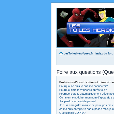
LesToilesHéroïques.fr
‹
Index du for
Foire aux questions (Qu
Problèmes d’identification et d’inscripti
Pourquoi ne puis-je pas me connecter?
Pourquoi dois-je m’inscrire après tout?
Pourquoi suis-je automatiquement déconnec
Comment empêcher mon nom d’apparaître dans
J’ai perdu mon mot de passe!
Je suis enregistré mais je ne peux pas me c
Je me suis enregistré par le passé mais je 
Que signifie COPPA?