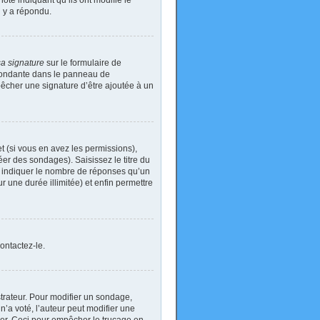
ote indiquant qu’ils ont modifié le
n y a répondu.
sa signature
sur le formulaire de
spondante dans le panneau de
pêcher une signature d’être ajoutée à un
t (si vous en avez les permissions),
er des sondages). Saisissez le titre du
i indiquer le nombre de réponses qu’un
ur une durée illimitée) et enfin permettre
ontactez-le.
rateur. Pour modifier un sondage,
’a voté, l’auteur peut modifier une