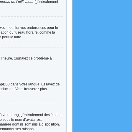
nneau de l’utilisateur
(généralement
devez modifier vos préférences pour le
ication du fuseau horaire, comme la
 pour le faire.
 à l’heure. Signalez ce problème à
t phpBB3 dans votre langue. Essayez de
traduction. Vous trouverez plus
à votre rang, généralement des étoiles
e sous le nom d’avatar est
anière dont ils sont mis à disposition.
 demander ses raisons.