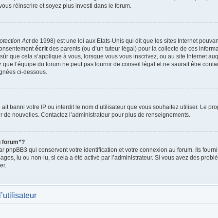
vous réinscrire et soyez plus investi dans le forum.
otection Act
de 1998) est une loi aux Etats-Unis qui dit que les sites Internet pouva
 consentement
écrit
des parents (ou d’un tuteur légal) pour la collecte de ces inform
ûr que cela s’applique à vous, lorsque vous vous inscrivez, ou au site Internet auq
ue l’équipe du forum ne peut pas fournir de conseil légal et ne saurait être cont
lignées ci-dessous.
e ait banni votre IP ou interdit le nom d’utilisateur que vous souhaitez utiliser. Le p
r de nouvelles. Contactez l’administrateur pour plus de renseignements.
u forum”?
 phpBB3 qui conservent votre identification et votre connexion au forum. Ils fournis
ages, lu ou non-lu, si cela a été activé par l’administrateur. Si vous avez des pro
er.
utilisateur