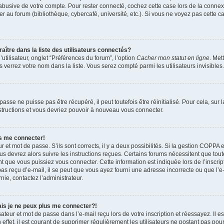
 abusive de votre compte. Pour rester connecté, cochez cette case lors de la conn
r au forum (bibliothèque, cybercafé, université, etc.). Si vous ne voyez pas cette ca
re dans la liste des utilisateurs connectés?
tilisateur, onglet “Préférences du forum”, l’option
Cacher mon statut en ligne
. Met
 verrez votre nom dans la liste. Vous serez compté parmi les utilisateurs invisibles.
sse ne puisse pas être récupéré, il peut toutefois être réinitialisé. Pour cela, sur
nstructions et vous devriez pouvoir à nouveau vous connecter.
as me connecter!
ur et mot de passe. S’ils sont corrects, il y a deux possibilités. Si la gestion COPPA 
ous devrez alors suivre les instructions reçues. Certains forums nécessitent que toute
 que vous puissiez vous connecter. Cette information est indiquée lors de l’inscrip
as reçu d’e-mail, il se peut que vous ayez fourni une adresse incorrecte ou que l’e-ma
nie, contactez l’administrateur.
ais je ne peux plus me connecter?!
teur et mot de passe dans l’e-mail reçu lors de votre inscription et réessayez. Il es
ffet, il est courant de supprimer régulièrement les utilisateurs ne postant pas pour 