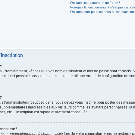
Qui sont les auteurs de ce forum?
Pourquoi la fonctionnalité X n’est pas dispon
Qui contacter pour les abus ou les question
’inscription
r?
. Premièrement, vérifiez que vos nom d’utilisateur et mot de passe sont corrects. S’i
ni. Il est possible aussi que l’administrateur ait une erreur de configuration de son 
t?
 l’administrateur peut décider si vous devez vous inscrire pour poster des messages
 supplémentaires inaccessibles aux visiteurs comme les avatars personnalisés, la m
, etc. L’inscription est rapide et vivement conseillée.
éconnecté?
cter automatiquement à chaque visite
lors de votre connexion, vous ne resterez