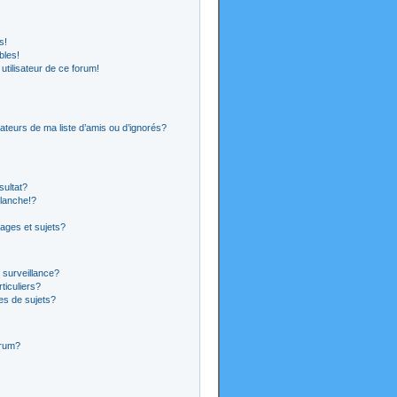
s!
bles!
 utilisateur de ce forum!
ateurs de ma liste d’amis ou d’ignorés?
sultat?
lanche!?
ages et sujets?
a surveillance?
ticuliers?
es de sujets?
orum?