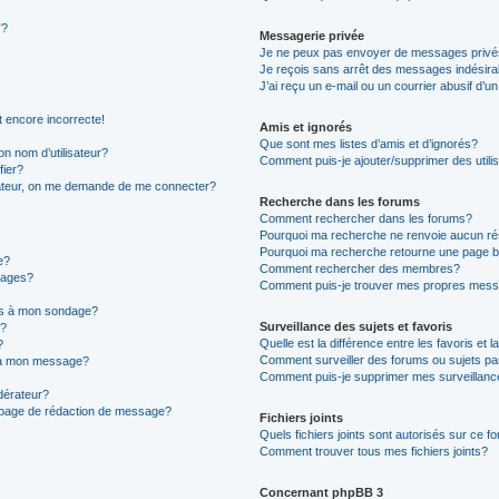
”?
Messagerie privée
Je ne peux pas envoyer de messages privé
Je reçois sans arrêt des messages indésira
J’ai reçu un e-mail ou un courrier abusif d’un
t encore incorrecte!
Amis et ignorés
Que sont mes listes d’amis et d’ignorés?
n nom d’utilisateur?
Comment puis-je ajouter/supprimer des utilis
fier?
sateur, on me demande de me connecter?
Recherche dans les forums
Comment rechercher dans les forums?
Pourquoi ma recherche ne renvoie aucun ré
Pourquoi ma recherche retourne une page b
e?
Comment rechercher des membres?
sages?
Comment puis-je trouver mes propres mess
ons à mon sondage?
Surveillance des sujets et favoris
e?
Quelle est la différence entre les favoris et l
?
Comment surveiller des forums ou sujets par
s à mon message?
Comment puis-je supprimer mes surveillanc
érateur?
a page de rédaction de message?
Fichiers joints
Quels fichiers joints sont autorisés sur ce f
Comment trouver tous mes fichiers joints?
Concernant phpBB 3