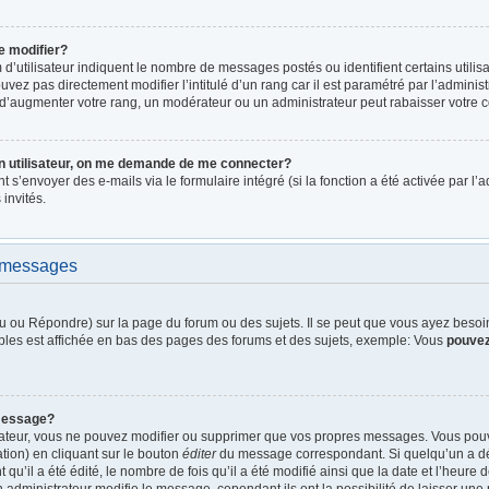
e modifier?
d’utilisateur indiquent le nombre de messages postés ou identifient certains utilis
vez pas directement modifier l’intitulé d’un rang car il est paramétré par l’admini
d’augmenter votre rang, un modérateur ou un administrateur peut rabaisser votre
n utilisateur, on me demande de me connecter?
nt s’envoyer des e-mails via le formulaire intégré (si la fonction a été activée par 
 invités.
e messages
 ou Répondre) sur la page du forum ou des sujets. Il se peut que vous ayez besoin 
bles est affichée en bas des pages des forums et des sujets, exemple: Vous
pouve
message?
rateur, vous ne pouvez modifier ou supprimer que vos propres messages. Vous pou
tion) en cliquant sur le bouton
éditer
du message correspondant. Si quelqu’un a dé
qu’il a été édité, le nombre de fois qu’il a été modifié ainsi que la date et l’heure