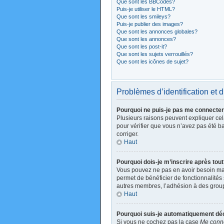
Que sont les BBCodes?
Puis-je utiliser le HTML?
Que sont les smileys?
Puis-je publier des images?
Que sont les annonces globales?
Que sont les annonces?
Que sont les post-it?
Que sont les sujets verrouillés?
Que sont les icônes de sujet?
Problèmes d’identification et d
Pourquoi ne puis-je pas me connecte
Plusieurs raisons peuvent expliquer cela
pour vérifier que vous n’avez pas été ban
corriger.
Haut
Pourquoi dois-je m’inscrire après tou
Vous pouvez ne pas en avoir besoin mais
permet de bénéficier de fonctionnalités
autres membres, l’adhésion à des groupes
Haut
Pourquoi suis-je automatiquement d
Si vous ne cochez pas la case
Me conne