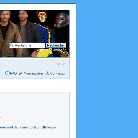
Recherche avancée
FAQ
M’enregistrer
Connexion
?
araissent dans une couleur différente?