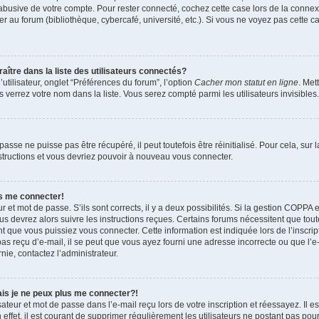
 abusive de votre compte. Pour rester connecté, cochez cette case lors de la conn
r au forum (bibliothèque, cybercafé, université, etc.). Si vous ne voyez pas cette ca
re dans la liste des utilisateurs connectés?
tilisateur, onglet “Préférences du forum”, l’option
Cacher mon statut en ligne
. Met
 verrez votre nom dans la liste. Vous serez compté parmi les utilisateurs invisibles.
sse ne puisse pas être récupéré, il peut toutefois être réinitialisé. Pour cela, sur
nstructions et vous devriez pouvoir à nouveau vous connecter.
as me connecter!
ur et mot de passe. S’ils sont corrects, il y a deux possibilités. Si la gestion COPPA 
ous devrez alors suivre les instructions reçues. Certains forums nécessitent que toute
 que vous puissiez vous connecter. Cette information est indiquée lors de l’inscrip
as reçu d’e-mail, il se peut que vous ayez fourni une adresse incorrecte ou que l’e-ma
nie, contactez l’administrateur.
ais je ne peux plus me connecter?!
teur et mot de passe dans l’e-mail reçu lors de votre inscription et réessayez. Il es
ffet, il est courant de supprimer régulièrement les utilisateurs ne postant pas pour 