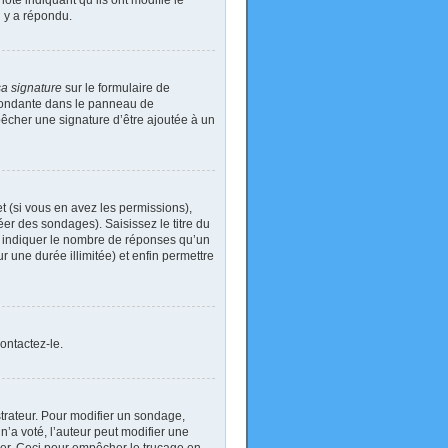
ote indiquant qu’ils ont modifié le
n y a répondu.
sa signature
sur le formulaire de
spondante dans le panneau de
pêcher une signature d’être ajoutée à un
t (si vous en avez les permissions),
er des sondages). Saisissez le titre du
i indiquer le nombre de réponses qu’un
ur une durée illimitée) et enfin permettre
ontactez-le.
rateur. Pour modifier un sondage,
’a voté, l’auteur peut modifier une