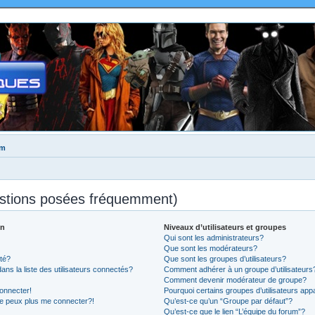
um
estions posées fréquemment)
on
Niveaux d’utilisateurs et groupes
Qui sont les administrateurs?
Que sont les modérateurs?
té?
Que sont les groupes d’utilisateurs?
 la liste des utilisateurs connectés?
Comment adhérer à un groupe d’utilisateurs
Comment devenir modérateur de groupe?
onnecter!
Pourquoi certains groupes d’utilisateurs app
ne peux plus me connecter?!
Qu’est-ce qu’un “Groupe par défaut”?
Qu’est-ce que le lien “L’équipe du forum”?