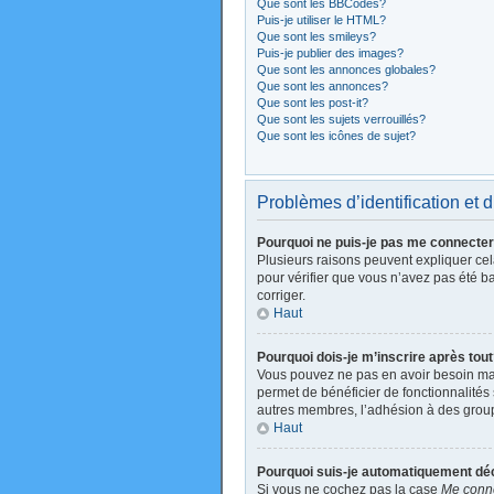
Que sont les BBCodes?
Puis-je utiliser le HTML?
Que sont les smileys?
Puis-je publier des images?
Que sont les annonces globales?
Que sont les annonces?
Que sont les post-it?
Que sont les sujets verrouillés?
Que sont les icônes de sujet?
Problèmes d’identification et d
Pourquoi ne puis-je pas me connecte
Plusieurs raisons peuvent expliquer cela
pour vérifier que vous n’avez pas été ban
corriger.
Haut
Pourquoi dois-je m’inscrire après tou
Vous pouvez ne pas en avoir besoin mais
permet de bénéficier de fonctionnalités
autres membres, l’adhésion à des groupes
Haut
Pourquoi suis-je automatiquement d
Si vous ne cochez pas la case
Me conne