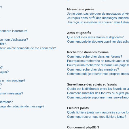
”?
Messagerie privée
Je ne peux pas envoyer de messages privé
Je reçois sans arrêt des messages indésira
J’ai reçu un e-mail ou un courrier abusif d’un
t encore incorrecte!
Amis et ignorés
Que sont mes listes d’amis et d’ignorés?
n nom d’utilisateur?
Comment puis-je ajouter/supprimer des utilis
fier?
sateur, on me demande de me connecter?
Recherche dans les forums
Comment rechercher dans les forums?
Pourquoi ma recherche ne renvoie aucun ré
Pourquoi ma recherche retourne une page b
e?
Comment rechercher des membres?
sages?
Comment puis-je trouver mes propres mess
ons à mon sondage?
Surveillance des sujets et favoris
e?
Quelle est la différence entre les favoris et l
?
Comment surveiller des forums ou sujets par
s à mon message?
Comment puis-je supprimer mes surveillanc
érateur?
a page de rédaction de message?
Fichiers joints
Quels fichiers joints sont autorisés sur ce f
Comment trouver tous mes fichiers joints?
Concernant phpBB 3