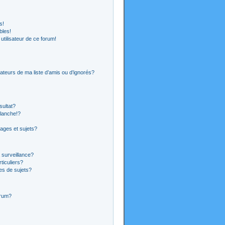
s!
bles!
 utilisateur de ce forum!
ateurs de ma liste d’amis ou d’ignorés?
sultat?
lanche!?
ages et sujets?
a surveillance?
ticuliers?
es de sujets?
orum?