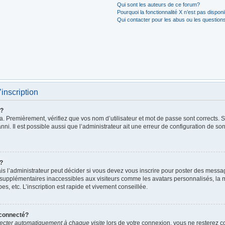
Qui sont les auteurs de ce forum?
Pourquoi la fonctionnalité X n’est pas dispon
Qui contacter pour les abus ou les question
’inscription
r?
. Premièrement, vérifiez que vos nom d’utilisateur et mot de passe sont corrects. S’i
ni. Il est possible aussi que l’administrateur ait une erreur de configuration de son 
t?
 l’administrateur peut décider si vous devez vous inscrire pour poster des messages
 supplémentaires inaccessibles aux visiteurs comme les avatars personnalisés, la m
, etc. L’inscription est rapide et vivement conseillée.
éconnecté?
cter automatiquement à chaque visite
lors de votre connexion, vous ne resterez