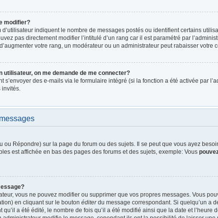
e modifier?
d’utilisateur indiquent le nombre de messages postés ou identifient certains utilis
vez pas directement modifier l’intitulé d’un rang car il est paramétré par l’admini
d’augmenter votre rang, un modérateur ou un administrateur peut rabaisser votre
n utilisateur, on me demande de me connecter?
nt s’envoyer des e-mails via le formulaire intégré (si la fonction a été activée par 
 invités.
e messages
 ou Répondre) sur la page du forum ou des sujets. Il se peut que vous ayez besoin 
bles est affichée en bas des pages des forums et des sujets, exemple: Vous
pouve
message?
rateur, vous ne pouvez modifier ou supprimer que vos propres messages. Vous pou
tion) en cliquant sur le bouton
éditer
du message correspondant. Si quelqu’un a dé
qu’il a été édité, le nombre de fois qu’il a été modifié ainsi que la date et l’heure