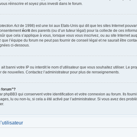
vous réinscrire et soyez plus investi dans le forum.
otection Act
de 1998) est une loi aux Etats-Unis qui dit que les sites Internet pouva
 consentement
écrit
des parents (ou d’un tuteur légal) pour la collecte de ces inform
ûr que cela s’applique à vous, lorsque vous vous inscrivez, ou au site Internet auq
ue l’équipe du forum ne peut pas fournir de conseil légal et ne saurait être cont
lignées ci-dessous.
e ait banni votre IP ou interdit le nom d’utilisateur que vous souhaitez utiliser. Le p
r de nouvelles. Contactez l’administrateur pour plus de renseignements.
u forum”?
 phpBB3 qui conservent votre identification et votre connexion au forum. Ils fournis
ages, lu ou non-lu, si cela a été activé par l’administrateur. Si vous avez des pro
er.
utilisateur