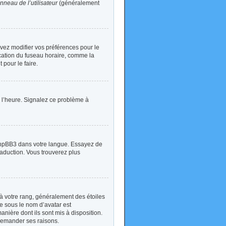
nneau de l’utilisateur
(généralement
devez modifier vos préférences pour le
ication du fuseau horaire, comme la
 pour le faire.
 à l’heure. Signalez ce problème à
t phpBB3 dans votre langue. Essayez de
traduction. Vous trouverez plus
à votre rang, généralement des étoiles
e sous le nom d’avatar est
anière dont ils sont mis à disposition.
 demander ses raisons.