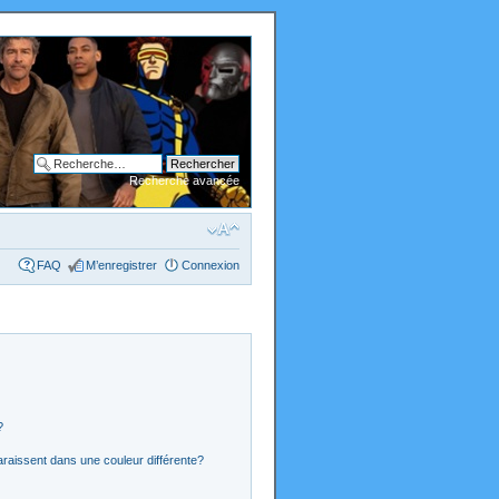
Recherche avancée
FAQ
M’enregistrer
Connexion
?
araissent dans une couleur différente?