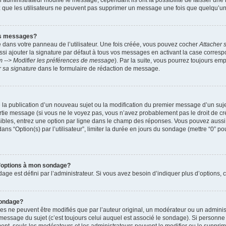
administrateur modifie le message, cependant ils ont la possibilité de laisser une n
ez que les utilisateurs ne peuvent pas supprimer un message une fois que quelqu’u
es messages?
 dans votre panneau de l’utilisateur. Une fois créée, vous pouvez cocher
Attacher 
i ajouter la signature par défaut à tous vos messages en activant la case corre
m --> Modifier les préférences de message
). Par la suite, vous pourrez toujours em
r sa signature
dans le formulaire de rédaction de message.
de la publication d’un nouveau sujet ou la modification du premier message d’un suje
tie message (si vous ne le voyez pas, vous n’avez probablement pas le droit de cré
ibles, entrez une option par ligne dans le champ des réponses. Vous pouvez auss
 dans “Option(s) par l’utilisateur”, limiter la durée en jours du sondage (mettre “0” po
 d’options à mon sondage?
 est défini par l’administrateur. Si vous avez besoin d’indiquer plus d’options, c
sondage?
ne peuvent être modifiés que par l’auteur original, un modérateur ou un administ
essage du sujet (c’est toujours celui auquel est associé le sondage). Si personne n