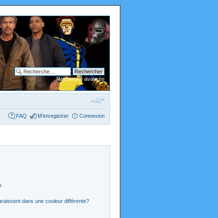
Recherche avancée
FAQ
M’enregistrer
Connexion
?
araissent dans une couleur différente?