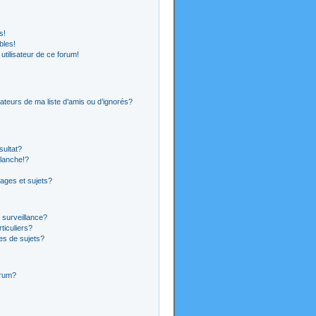
s!
bles!
 utilisateur de ce forum!
ateurs de ma liste d’amis ou d’ignorés?
sultat?
lanche!?
ages et sujets?
a surveillance?
ticuliers?
es de sujets?
orum?