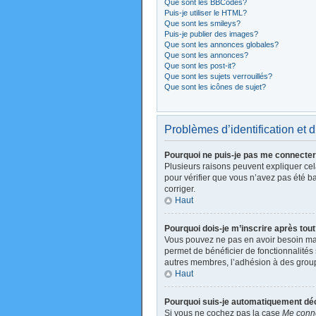
Que sont les BBCodes?
Puis-je utiliser le HTML?
Que sont les smileys?
Puis-je publier des images?
Que sont les annonces globales?
Que sont les annonces?
Que sont les post-it?
Que sont les sujets verrouillés?
Que sont les icônes de sujet?
Problèmes d’identification et d
Pourquoi ne puis-je pas me connecte
Plusieurs raisons peuvent expliquer cela
pour vérifier que vous n’avez pas été ban
corriger.
Haut
Pourquoi dois-je m’inscrire après tou
Vous pouvez ne pas en avoir besoin mais
permet de bénéficier de fonctionnalités
autres membres, l’adhésion à des groupes
Haut
Pourquoi suis-je automatiquement d
Si vous ne cochez pas la case
Me conne