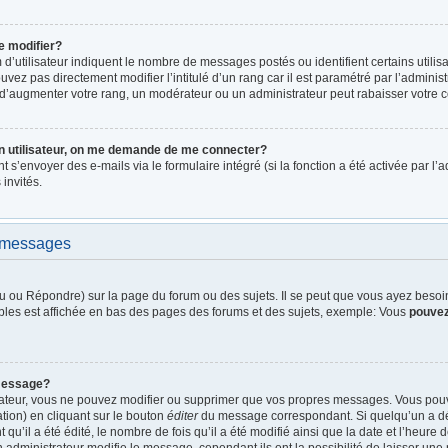
e modifier?
d’utilisateur indiquent le nombre de messages postés ou identifient certains utilis
vez pas directement modifier l’intitulé d’un rang car il est paramétré par l’admini
d’augmenter votre rang, un modérateur ou un administrateur peut rabaisser votre
n utilisateur, on me demande de me connecter?
nt s’envoyer des e-mails via le formulaire intégré (si la fonction a été activée par 
 invités.
e messages
 ou Répondre) sur la page du forum ou des sujets. Il se peut que vous ayez besoin 
bles est affichée en bas des pages des forums et des sujets, exemple: Vous
pouve
message?
rateur, vous ne pouvez modifier ou supprimer que vos propres messages. Vous pou
tion) en cliquant sur le bouton
éditer
du message correspondant. Si quelqu’un a dé
qu’il a été édité, le nombre de fois qu’il a été modifié ainsi que la date et l’heure