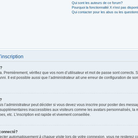
Qui sont les auteurs de ce forum?
Pourquoi la fonctionnalité X n’est pas dispon
Qui contacter pour les abus ou les question
’inscription
r?
. Premièrement, vérifiez que vos nom d’utilisateur et mot de passe sont corrects. S’i
ni. Il est possible aussi que l’administrateur ait une erreur de configuration de son 
t?
 l’administrateur peut décider si vous devez vous inscrire pour poster des messages
 supplémentaires inaccessibles aux visiteurs comme les avatars personnalisés, la m
, etc. L’inscription est rapide et vivement conseillée.
éconnecté?
cter automatiquement à chaque visite
lors de votre connexion, vous ne resterez