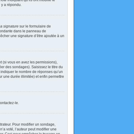
ote indiquant qu’ils ont modifié le
n y a répondu.
sa signature
sur le formulaire de
spondante dans le panneau de
pêcher une signature d’être ajoutée à un
t (si vous en avez les permissions),
er des sondages). Saisissez le titre du
i indiquer le nombre de réponses qu’un
ur une durée illimitée) et enfin permettre
ontactez-le.
rateur. Pour modifier un sondage,
’a voté, l’auteur peut modifier une