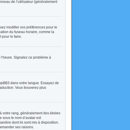
nneau de l’utilisateur
(généralement
devez modifier vos préférences pour le
ication du fuseau horaire, comme la
 pour le faire.
 à l’heure. Signalez ce problème à
t phpBB3 dans votre langue. Essayez de
traduction. Vous trouverez plus
à votre rang, généralement des étoiles
e sous le nom d’avatar est
anière dont ils sont mis à disposition.
 demander ses raisons.