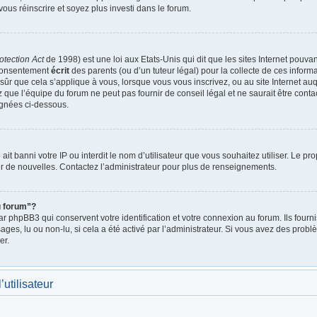
vous réinscrire et soyez plus investi dans le forum.
otection Act
de 1998) est une loi aux Etats-Unis qui dit que les sites Internet pouva
 consentement
écrit
des parents (ou d’un tuteur légal) pour la collecte de ces inform
ûr que cela s’applique à vous, lorsque vous vous inscrivez, ou au site Internet auq
ue l’équipe du forum ne peut pas fournir de conseil légal et ne saurait être cont
lignées ci-dessous.
e ait banni votre IP ou interdit le nom d’utilisateur que vous souhaitez utiliser. Le p
r de nouvelles. Contactez l’administrateur pour plus de renseignements.
u forum”?
 phpBB3 qui conservent votre identification et votre connexion au forum. Ils fournis
ages, lu ou non-lu, si cela a été activé par l’administrateur. Si vous avez des pro
er.
utilisateur