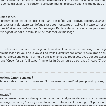
administrateur modifie le message, cependant ils ont la possibilité de laisser une n
ez que les utilisateurs ne peuvent pas supprimer un message une fois que quelqu’u
es messages?
 dans votre panneau de l’utilisateur. Une fois créée, vous pouvez cocher
Attacher 
i ajouter la signature par défaut à tous vos messages en activant la case corre
m --> Modifier les préférences de message
). Par la suite, vous pourrez toujours em
r sa signature
dans le formulaire de rédaction de message.
de la publication d’un nouveau sujet ou la modification du premier message d’un suje
tie message (si vous ne le voyez pas, vous n’avez probablement pas le droit de cré
ibles, entrez une option par ligne dans le champ des réponses. Vous pouvez auss
 dans “Option(s) par l’utilisateur”, limiter la durée en jours du sondage (mettre “0” po
 d’options à mon sondage?
 est défini par l’administrateur. Si vous avez besoin d’indiquer plus d’options, c
sondage?
ne peuvent être modifiés que par l’auteur original, un modérateur ou un administ
essage du sujet (c’est toujours celui auquel est associé le sondage). Si personne n