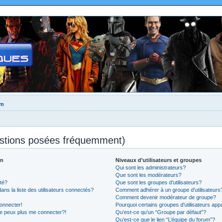
um
estions posées fréquemment)
on
Niveaux d’utilisateurs et groupes
Qui sont les administrateurs?
Que sont les modérateurs?
té?
Que sont les groupes d’utilisateurs?
 la liste des utilisateurs connectés?
Comment adhérer à un groupe d’utilisateurs
Comment devenir modérateur de groupe?
onnecter!
Pourquoi certains groupes d’utilisateurs app
ne peux plus me connecter?!
Qu’est-ce qu’un “Groupe par défaut”?
Qu’est-ce que le lien “L’équipe du forum”?