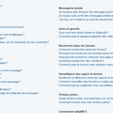
”?
Messagerie privée
Je ne peux pas envoyer de messages privé
Je reçois sans arrêt des messages indésira
J’ai reçu un e-mail ou un courrier abusif d’un
t encore incorrecte!
Amis et ignorés
Que sont mes listes d’amis et d’ignorés?
n nom d’utilisateur?
Comment puis-je ajouter/supprimer des utilis
fier?
sateur, on me demande de me connecter?
Recherche dans les forums
Comment rechercher dans les forums?
Pourquoi ma recherche ne renvoie aucun ré
Pourquoi ma recherche retourne une page b
e?
Comment rechercher des membres?
sages?
Comment puis-je trouver mes propres mess
ons à mon sondage?
Surveillance des sujets et favoris
e?
Quelle est la différence entre les favoris et l
?
Comment surveiller des forums ou sujets par
s à mon message?
Comment puis-je supprimer mes surveillanc
érateur?
a page de rédaction de message?
Fichiers joints
Quels fichiers joints sont autorisés sur ce f
Comment trouver tous mes fichiers joints?
Concernant phpBB 3