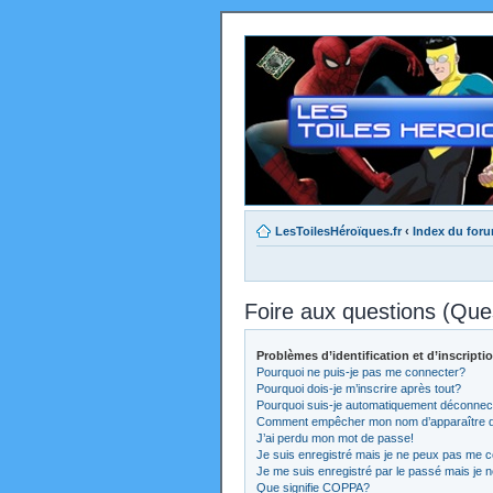
LesToilesHéroïques.fr
‹
Index du for
Foire aux questions (Qu
Problèmes d’identification et d’inscripti
Pourquoi ne puis-je pas me connecter?
Pourquoi dois-je m’inscrire après tout?
Pourquoi suis-je automatiquement déconnec
Comment empêcher mon nom d’apparaître dans
J’ai perdu mon mot de passe!
Je suis enregistré mais je ne peux pas me c
Je me suis enregistré par le passé mais je 
Que signifie COPPA?