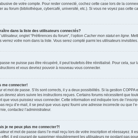
 abusive de votre compte. Pour rester connecté, cochez cette case lors de la conn
r au forum (bibliothèque, cybercafé, université, etc.). Si vous ne voyez pas cette ca
re dans la liste des utilisateurs connectés?
tilisateur, onglet “Préférences du forum”, l’option
Cacher mon statut en ligne
. Met
 verrez votre nom dans la liste. Vous serez compté parmi les utilisateurs invisibles.
sse ne puisse pas être récupéré, il peut toutefois être réinitialisé. Pour cela, sur
nstructions et vous devriez pouvoir à nouveau vous connecter.
as me connecter!
ur et mot de passe. S’ils sont corrects, il y a deux possibilités. Si la gestion COPPA 
ous devrez alors suivre les instructions reçues. Certains forums nécessitent que toute
 que vous puissiez vous connecter. Cette information est indiquée lors de l’inscrip
as reçu d’e-mail, il se peut que vous ayez fourni une adresse incorrecte ou que l’e-ma
nie, contactez l’administrateur.
ais je ne peux plus me connecter?!
teur et mot de passe dans l’e-mail reçu lors de votre inscription et réessayez. Il es
ffet, il est courant de supprimer régulièrement les utilisateurs ne postant pas pour 