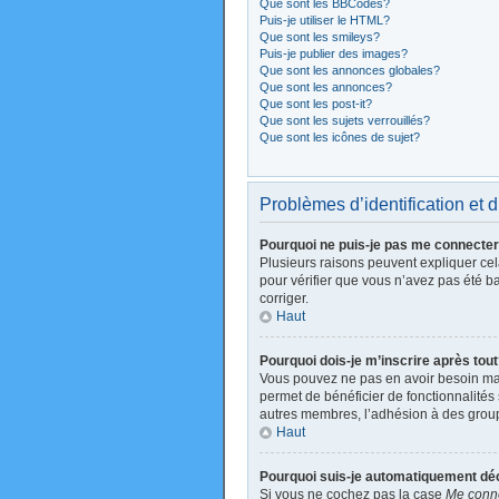
Que sont les BBCodes?
Puis-je utiliser le HTML?
Que sont les smileys?
Puis-je publier des images?
Que sont les annonces globales?
Que sont les annonces?
Que sont les post-it?
Que sont les sujets verrouillés?
Que sont les icônes de sujet?
Problèmes d’identification et d
Pourquoi ne puis-je pas me connecte
Plusieurs raisons peuvent expliquer cela
pour vérifier que vous n’avez pas été ban
corriger.
Haut
Pourquoi dois-je m’inscrire après tou
Vous pouvez ne pas en avoir besoin mais
permet de bénéficier de fonctionnalités
autres membres, l’adhésion à des groupes
Haut
Pourquoi suis-je automatiquement d
Si vous ne cochez pas la case
Me conne