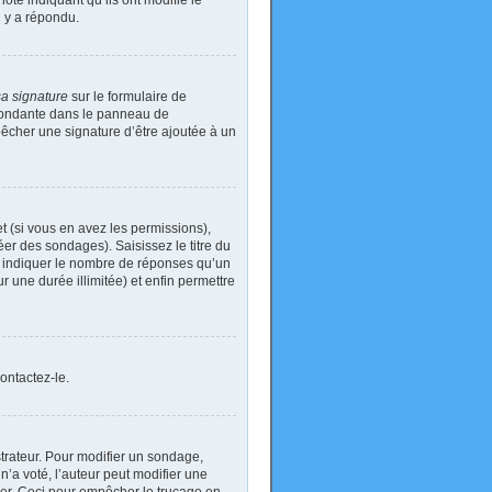
ote indiquant qu’ils ont modifié le
n y a répondu.
sa signature
sur le formulaire de
spondante dans le panneau de
pêcher une signature d’être ajoutée à un
t (si vous en avez les permissions),
er des sondages). Saisissez le titre du
i indiquer le nombre de réponses qu’un
ur une durée illimitée) et enfin permettre
ontactez-le.
rateur. Pour modifier un sondage,
’a voté, l’auteur peut modifier une