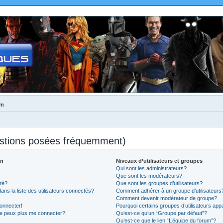
um
estions posées fréquemment)
on
Niveaux d’utilisateurs et groupes
Qui sont les administrateurs?
Que sont les modérateurs?
té?
Que sont les groupes d’utilisateurs?
 la liste des utilisateurs connectés?
Comment adhérer à un groupe d’utilisateurs
Comment devenir modérateur de groupe?
onnecter!
Pourquoi certains groupes d’utilisateurs app
ne peux plus me connecter?!
Qu’est-ce qu’un “Groupe par défaut”?
Qu’est-ce que le lien “L’équipe du forum”?