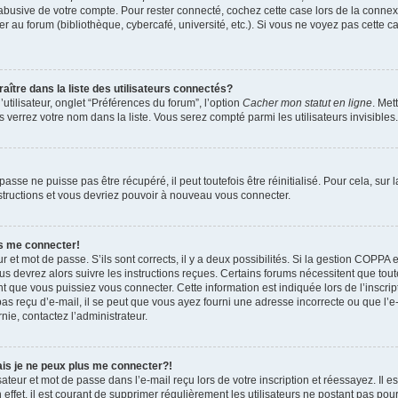
 abusive de votre compte. Pour rester connecté, cochez cette case lors de la conn
r au forum (bibliothèque, cybercafé, université, etc.). Si vous ne voyez pas cette ca
re dans la liste des utilisateurs connectés?
tilisateur, onglet “Préférences du forum”, l’option
Cacher mon statut en ligne
. Met
 verrez votre nom dans la liste. Vous serez compté parmi les utilisateurs invisibles.
sse ne puisse pas être récupéré, il peut toutefois être réinitialisé. Pour cela, sur
nstructions et vous devriez pouvoir à nouveau vous connecter.
as me connecter!
ur et mot de passe. S’ils sont corrects, il y a deux possibilités. Si la gestion COPPA 
ous devrez alors suivre les instructions reçues. Certains forums nécessitent que toute
 que vous puissiez vous connecter. Cette information est indiquée lors de l’inscrip
as reçu d’e-mail, il se peut que vous ayez fourni une adresse incorrecte ou que l’e-ma
nie, contactez l’administrateur.
ais je ne peux plus me connecter?!
teur et mot de passe dans l’e-mail reçu lors de votre inscription et réessayez. Il es
ffet, il est courant de supprimer régulièrement les utilisateurs ne postant pas pour 