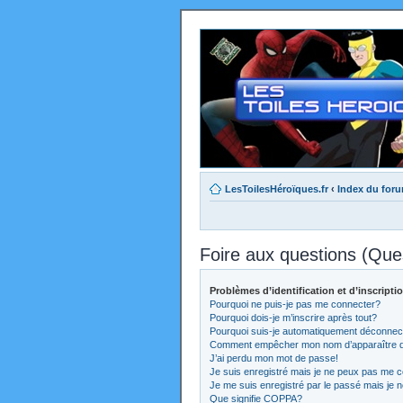
LesToilesHéroïques.fr
‹
Index du for
Foire aux questions (Qu
Problèmes d’identification et d’inscripti
Pourquoi ne puis-je pas me connecter?
Pourquoi dois-je m’inscrire après tout?
Pourquoi suis-je automatiquement déconnec
Comment empêcher mon nom d’apparaître dans
J’ai perdu mon mot de passe!
Je suis enregistré mais je ne peux pas me c
Je me suis enregistré par le passé mais je 
Que signifie COPPA?