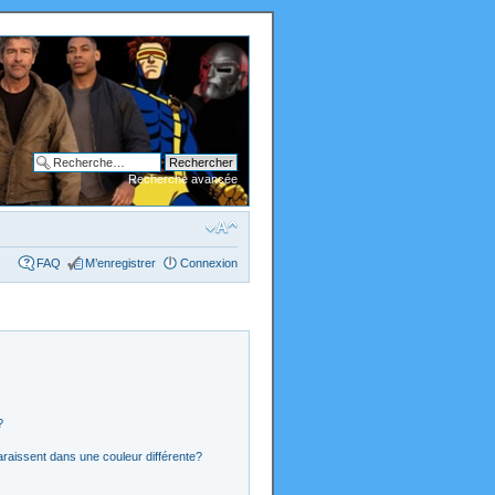
Recherche avancée
FAQ
M’enregistrer
Connexion
?
araissent dans une couleur différente?