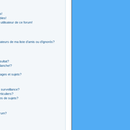
s!
bles!
 utilisateur de ce forum!
ateurs de ma liste d’amis ou d’ignorés?
sultat?
lanche!?
ages et sujets?
a surveillance?
ticuliers?
es de sujets?
orum?