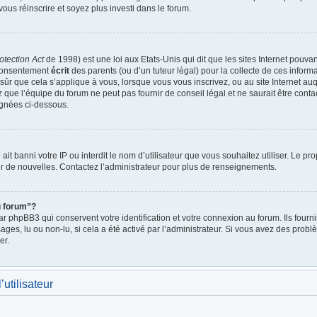
vous réinscrire et soyez plus investi dans le forum.
otection Act
de 1998) est une loi aux Etats-Unis qui dit que les sites Internet pouva
 consentement
écrit
des parents (ou d’un tuteur légal) pour la collecte de ces inform
ûr que cela s’applique à vous, lorsque vous vous inscrivez, ou au site Internet auq
ue l’équipe du forum ne peut pas fournir de conseil légal et ne saurait être cont
lignées ci-dessous.
e ait banni votre IP ou interdit le nom d’utilisateur que vous souhaitez utiliser. Le p
r de nouvelles. Contactez l’administrateur pour plus de renseignements.
u forum”?
 phpBB3 qui conservent votre identification et votre connexion au forum. Ils fournis
ages, lu ou non-lu, si cela a été activé par l’administrateur. Si vous avez des pro
er.
utilisateur