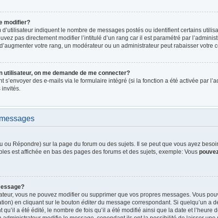
e modifier?
d’utilisateur indiquent le nombre de messages postés ou identifient certains utilis
vez pas directement modifier l’intitulé d’un rang car il est paramétré par l’admini
d’augmenter votre rang, un modérateur ou un administrateur peut rabaisser votre
n utilisateur, on me demande de me connecter?
nt s’envoyer des e-mails via le formulaire intégré (si la fonction a été activée par 
 invités.
e messages
 ou Répondre) sur la page du forum ou des sujets. Il se peut que vous ayez besoin 
bles est affichée en bas des pages des forums et des sujets, exemple: Vous
pouve
message?
rateur, vous ne pouvez modifier ou supprimer que vos propres messages. Vous pou
tion) en cliquant sur le bouton
éditer
du message correspondant. Si quelqu’un a dé
qu’il a été édité, le nombre de fois qu’il a été modifié ainsi que la date et l’heure