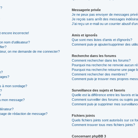
”?
Messagerie privée
Je ne peux pas envoyer de messages privé
Je reçois sans arrêt des messages indésira
J’ai reçu un e-mail ou un courrier abusif d’un
t encore incorrecte!
Amis et ignorés
Que sont mes listes d’amis et d’ignorés?
n nom d’utilisateur?
Comment puis-je ajouter/supprimer des utilis
fier?
sateur, on me demande de me connecter?
Recherche dans les forums
Comment rechercher dans les forums?
Pourquoi ma recherche ne renvoie aucun ré
Pourquoi ma recherche retourne une page b
e?
Comment rechercher des membres?
sages?
Comment puis-je trouver mes propres mess
ons à mon sondage?
Surveillance des sujets et favoris
e?
Quelle est la différence entre les favoris et l
?
Comment surveiller des forums ou sujets par
s à mon message?
Comment puis-je supprimer mes surveillanc
érateur?
a page de rédaction de message?
Fichiers joints
Quels fichiers joints sont autorisés sur ce f
Comment trouver tous mes fichiers joints?
Concernant phpBB 3