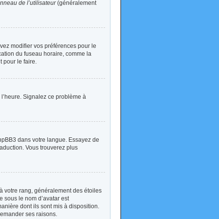
nneau de l’utilisateur
(généralement
devez modifier vos préférences pour le
ication du fuseau horaire, comme la
 pour le faire.
 à l’heure. Signalez ce problème à
t phpBB3 dans votre langue. Essayez de
traduction. Vous trouverez plus
à votre rang, généralement des étoiles
e sous le nom d’avatar est
anière dont ils sont mis à disposition.
 demander ses raisons.