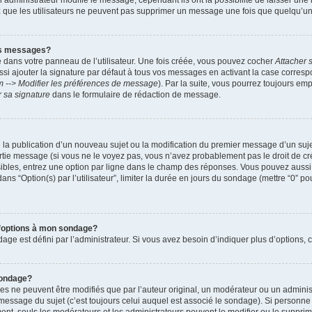
administrateur modifie le message, cependant ils ont la possibilité de laisser une n
ez que les utilisateurs ne peuvent pas supprimer un message une fois que quelqu’u
es messages?
 dans votre panneau de l’utilisateur. Une fois créée, vous pouvez cocher
Attacher 
i ajouter la signature par défaut à tous vos messages en activant la case corre
m --> Modifier les préférences de message
). Par la suite, vous pourrez toujours em
r sa signature
dans le formulaire de rédaction de message.
de la publication d’un nouveau sujet ou la modification du premier message d’un suje
tie message (si vous ne le voyez pas, vous n’avez probablement pas le droit de cré
ibles, entrez une option par ligne dans le champ des réponses. Vous pouvez auss
 dans “Option(s) par l’utilisateur”, limiter la durée en jours du sondage (mettre “0” po
 d’options à mon sondage?
 est défini par l’administrateur. Si vous avez besoin d’indiquer plus d’options, c
sondage?
ne peuvent être modifiés que par l’auteur original, un modérateur ou un administ
essage du sujet (c’est toujours celui auquel est associé le sondage). Si personne n