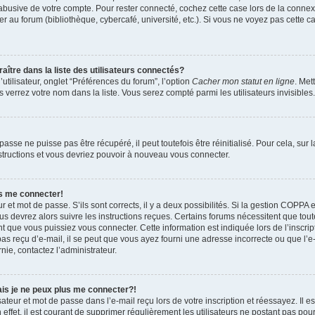
 abusive de votre compte. Pour rester connecté, cochez cette case lors de la conn
r au forum (bibliothèque, cybercafé, université, etc.). Si vous ne voyez pas cette ca
re dans la liste des utilisateurs connectés?
tilisateur, onglet “Préférences du forum”, l’option
Cacher mon statut en ligne
. Met
 verrez votre nom dans la liste. Vous serez compté parmi les utilisateurs invisibles.
sse ne puisse pas être récupéré, il peut toutefois être réinitialisé. Pour cela, sur
nstructions et vous devriez pouvoir à nouveau vous connecter.
as me connecter!
ur et mot de passe. S’ils sont corrects, il y a deux possibilités. Si la gestion COPPA 
ous devrez alors suivre les instructions reçues. Certains forums nécessitent que toute
 que vous puissiez vous connecter. Cette information est indiquée lors de l’inscrip
as reçu d’e-mail, il se peut que vous ayez fourni une adresse incorrecte ou que l’e-ma
nie, contactez l’administrateur.
ais je ne peux plus me connecter?!
teur et mot de passe dans l’e-mail reçu lors de votre inscription et réessayez. Il es
ffet, il est courant de supprimer régulièrement les utilisateurs ne postant pas pour 