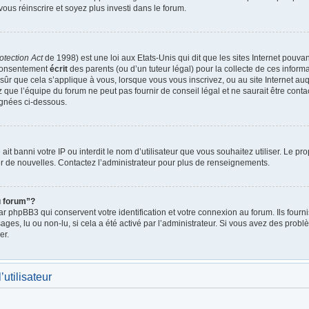
vous réinscrire et soyez plus investi dans le forum.
otection Act
de 1998) est une loi aux Etats-Unis qui dit que les sites Internet pouva
 consentement
écrit
des parents (ou d’un tuteur légal) pour la collecte de ces inform
ûr que cela s’applique à vous, lorsque vous vous inscrivez, ou au site Internet auq
ue l’équipe du forum ne peut pas fournir de conseil légal et ne saurait être cont
lignées ci-dessous.
e ait banni votre IP ou interdit le nom d’utilisateur que vous souhaitez utiliser. Le p
r de nouvelles. Contactez l’administrateur pour plus de renseignements.
u forum”?
 phpBB3 qui conservent votre identification et votre connexion au forum. Ils fournis
ages, lu ou non-lu, si cela a été activé par l’administrateur. Si vous avez des pro
er.
utilisateur