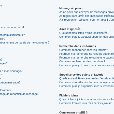
”?
Messagerie privée
Je ne peux pas envoyer de messages privé
Je reçois sans arrêt des messages indésira
J’ai reçu un e-mail ou un courrier abusif d’un
t encore incorrecte!
Amis et ignorés
Que sont mes listes d’amis et d’ignorés?
n nom d’utilisateur?
Comment puis-je ajouter/supprimer des utilis
fier?
sateur, on me demande de me connecter?
Recherche dans les forums
Comment rechercher dans les forums?
Pourquoi ma recherche ne renvoie aucun ré
Pourquoi ma recherche retourne une page b
e?
Comment rechercher des membres?
sages?
Comment puis-je trouver mes propres mess
ons à mon sondage?
Surveillance des sujets et favoris
e?
Quelle est la différence entre les favoris et l
?
Comment surveiller des forums ou sujets par
s à mon message?
Comment puis-je supprimer mes surveillanc
érateur?
a page de rédaction de message?
Fichiers joints
Quels fichiers joints sont autorisés sur ce f
Comment trouver tous mes fichiers joints?
Concernant phpBB 3