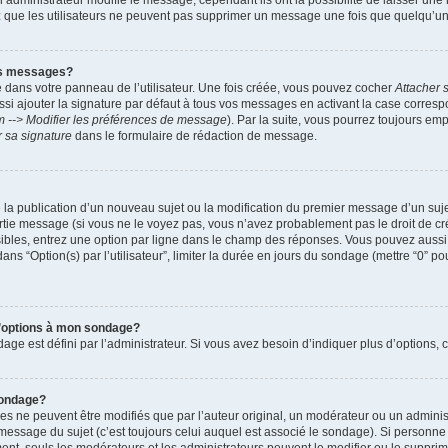
administrateur modifie le message, cependant ils ont la possibilité de laisser une n
ez que les utilisateurs ne peuvent pas supprimer un message une fois que quelqu’u
es messages?
 dans votre panneau de l’utilisateur. Une fois créée, vous pouvez cocher
Attacher 
i ajouter la signature par défaut à tous vos messages en activant la case corre
m --> Modifier les préférences de message
). Par la suite, vous pourrez toujours em
r sa signature
dans le formulaire de rédaction de message.
de la publication d’un nouveau sujet ou la modification du premier message d’un suje
tie message (si vous ne le voyez pas, vous n’avez probablement pas le droit de cré
ibles, entrez une option par ligne dans le champ des réponses. Vous pouvez auss
 dans “Option(s) par l’utilisateur”, limiter la durée en jours du sondage (mettre “0” po
 d’options à mon sondage?
 est défini par l’administrateur. Si vous avez besoin d’indiquer plus d’options, c
sondage?
ne peuvent être modifiés que par l’auteur original, un modérateur ou un administ
essage du sujet (c’est toujours celui auquel est associé le sondage). Si personne n