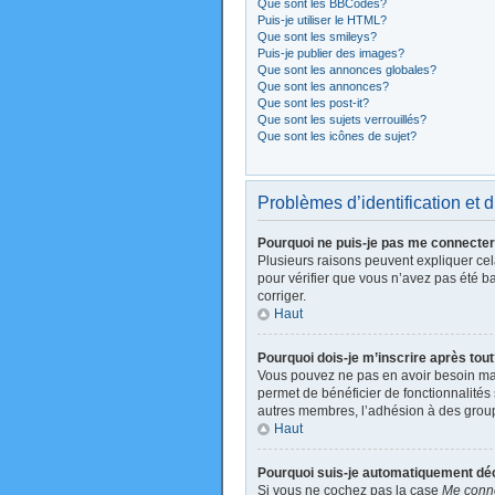
Que sont les BBCodes?
Puis-je utiliser le HTML?
Que sont les smileys?
Puis-je publier des images?
Que sont les annonces globales?
Que sont les annonces?
Que sont les post-it?
Que sont les sujets verrouillés?
Que sont les icônes de sujet?
Problèmes d’identification et d
Pourquoi ne puis-je pas me connecte
Plusieurs raisons peuvent expliquer cela
pour vérifier que vous n’avez pas été ban
corriger.
Haut
Pourquoi dois-je m’inscrire après tou
Vous pouvez ne pas en avoir besoin mais
permet de bénéficier de fonctionnalités
autres membres, l’adhésion à des groupes
Haut
Pourquoi suis-je automatiquement d
Si vous ne cochez pas la case
Me conne