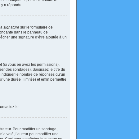
ote indiquant qu’ils ont modifié le
n y a répondu.
sa signature
sur le formulaire de
spondante dans le panneau de
pêcher une signature d’être ajoutée à un
t (si vous en avez les permissions),
er des sondages). Saisissez le titre du
i indiquer le nombre de réponses qu’un
ur une durée illimitée) et enfin permettre
ontactez-le.
rateur. Pour modifier un sondage,
’a voté, l’auteur peut modifier une