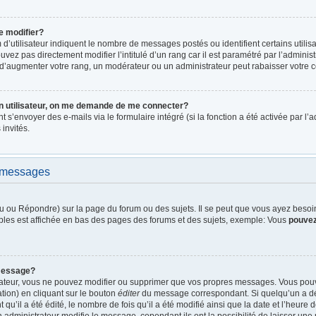
e modifier?
d’utilisateur indiquent le nombre de messages postés ou identifient certains utilis
vez pas directement modifier l’intitulé d’un rang car il est paramétré par l’admini
d’augmenter votre rang, un modérateur ou un administrateur peut rabaisser votre
n utilisateur, on me demande de me connecter?
nt s’envoyer des e-mails via le formulaire intégré (si la fonction a été activée par 
 invités.
e messages
 ou Répondre) sur la page du forum ou des sujets. Il se peut que vous ayez besoin 
bles est affichée en bas des pages des forums et des sujets, exemple: Vous
pouve
message?
rateur, vous ne pouvez modifier ou supprimer que vos propres messages. Vous pou
tion) en cliquant sur le bouton
éditer
du message correspondant. Si quelqu’un a dé
qu’il a été édité, le nombre de fois qu’il a été modifié ainsi que la date et l’heure