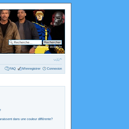
Recherche avancée
FAQ
M’enregistrer
Connexion
?
araissent dans une couleur différente?