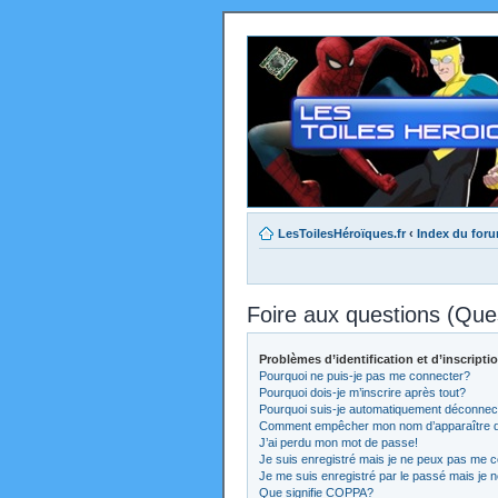
LesToilesHéroïques.fr
‹
Index du for
Foire aux questions (Qu
Problèmes d’identification et d’inscripti
Pourquoi ne puis-je pas me connecter?
Pourquoi dois-je m’inscrire après tout?
Pourquoi suis-je automatiquement déconnec
Comment empêcher mon nom d’apparaître dans
J’ai perdu mon mot de passe!
Je suis enregistré mais je ne peux pas me c
Je me suis enregistré par le passé mais je 
Que signifie COPPA?