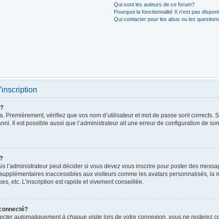
Qui sont les auteurs de ce forum?
Pourquoi la fonctionnalité X n’est pas dispon
Qui contacter pour les abus ou les question
’inscription
r?
. Premièrement, vérifiez que vos nom d’utilisateur et mot de passe sont corrects. S’i
ni. Il est possible aussi que l’administrateur ait une erreur de configuration de son 
t?
 l’administrateur peut décider si vous devez vous inscrire pour poster des messages
 supplémentaires inaccessibles aux visiteurs comme les avatars personnalisés, la m
, etc. L’inscription est rapide et vivement conseillée.
éconnecté?
cter automatiquement à chaque visite
lors de votre connexion, vous ne resterez