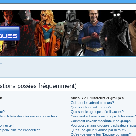
um
estions posées fréquemment)
on
Niveaux d’utilisateurs et groupes
Qui sont les administrateurs?
Que sont les modérateurs?
té?
Que sont les groupes d’utilisateurs?
 la liste des utilisateurs connectés?
Comment adhérer à un groupe d’utilisateurs
Comment devenir modérateur de groupe?
onnecter!
Pourquoi certains groupes d’utilisateurs app
ne peux plus me connecter?!
Qu’est-ce qu’un “Groupe par défaut”?
Qu’est-ce que le lien “L’équipe du forum”?