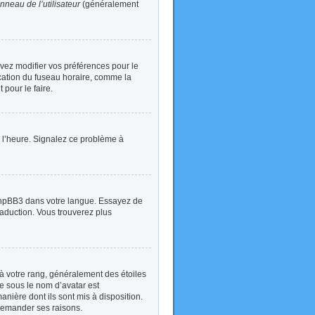
nneau de l’utilisateur
(généralement
devez modifier vos préférences pour le
ication du fuseau horaire, comme la
 pour le faire.
 à l’heure. Signalez ce problème à
t phpBB3 dans votre langue. Essayez de
traduction. Vous trouverez plus
à votre rang, généralement des étoiles
e sous le nom d’avatar est
anière dont ils sont mis à disposition.
 demander ses raisons.