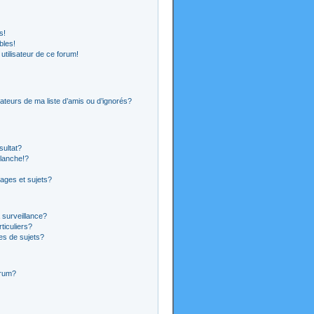
s!
bles!
 utilisateur de ce forum!
ateurs de ma liste d’amis ou d’ignorés?
sultat?
lanche!?
ages et sujets?
a surveillance?
ticuliers?
es de sujets?
orum?