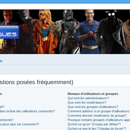
um
estions posées fréquemment)
on
Niveaux d’utilisateurs et groupes
Qui sont les administrateurs?
Que sont les modérateurs?
té?
Que sont les groupes d’utilisateurs?
 la liste des utilisateurs connectés?
Comment adhérer à un groupe d’utilisateurs
Comment devenir modérateur de groupe?
onnecter!
Pourquoi certains groupes d’utilisateurs app
ne peux plus me connecter?!
Qu’est-ce qu’un “Groupe par défaut”?
Qu’est-ce que le lien “L’équipe du forum”?