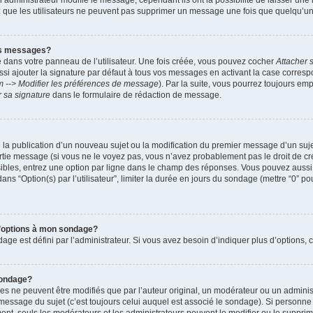
administrateur modifie le message, cependant ils ont la possibilité de laisser une n
ez que les utilisateurs ne peuvent pas supprimer un message une fois que quelqu’u
es messages?
 dans votre panneau de l’utilisateur. Une fois créée, vous pouvez cocher
Attacher 
i ajouter la signature par défaut à tous vos messages en activant la case corre
m --> Modifier les préférences de message
). Par la suite, vous pourrez toujours em
r sa signature
dans le formulaire de rédaction de message.
de la publication d’un nouveau sujet ou la modification du premier message d’un suje
tie message (si vous ne le voyez pas, vous n’avez probablement pas le droit de cré
ibles, entrez une option par ligne dans le champ des réponses. Vous pouvez auss
 dans “Option(s) par l’utilisateur”, limiter la durée en jours du sondage (mettre “0” po
 d’options à mon sondage?
 est défini par l’administrateur. Si vous avez besoin d’indiquer plus d’options, c
sondage?
ne peuvent être modifiés que par l’auteur original, un modérateur ou un administ
essage du sujet (c’est toujours celui auquel est associé le sondage). Si personne n