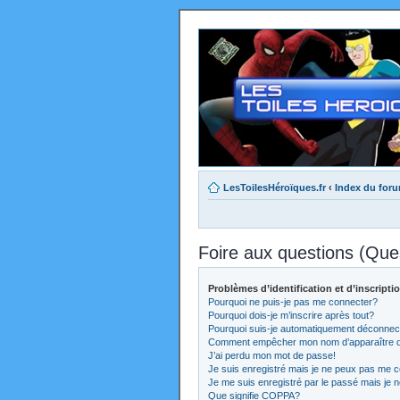
LesToilesHéroïques.fr
‹
Index du for
Foire aux questions (Qu
Problèmes d’identification et d’inscripti
Pourquoi ne puis-je pas me connecter?
Pourquoi dois-je m’inscrire après tout?
Pourquoi suis-je automatiquement déconnec
Comment empêcher mon nom d’apparaître dans
J’ai perdu mon mot de passe!
Je suis enregistré mais je ne peux pas me c
Je me suis enregistré par le passé mais je 
Que signifie COPPA?