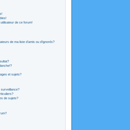
s!
bles!
 utilisateur de ce forum!
ateurs de ma liste d’amis ou d’ignorés?
sultat?
lanche!?
ages et sujets?
a surveillance?
ticuliers?
es de sujets?
orum?