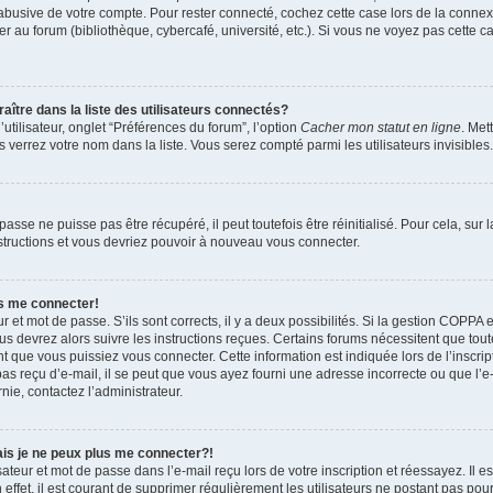
 abusive de votre compte. Pour rester connecté, cochez cette case lors de la conn
r au forum (bibliothèque, cybercafé, université, etc.). Si vous ne voyez pas cette ca
re dans la liste des utilisateurs connectés?
tilisateur, onglet “Préférences du forum”, l’option
Cacher mon statut en ligne
. Met
 verrez votre nom dans la liste. Vous serez compté parmi les utilisateurs invisibles.
sse ne puisse pas être récupéré, il peut toutefois être réinitialisé. Pour cela, sur
nstructions et vous devriez pouvoir à nouveau vous connecter.
as me connecter!
ur et mot de passe. S’ils sont corrects, il y a deux possibilités. Si la gestion COPPA 
ous devrez alors suivre les instructions reçues. Certains forums nécessitent que toute
 que vous puissiez vous connecter. Cette information est indiquée lors de l’inscrip
as reçu d’e-mail, il se peut que vous ayez fourni une adresse incorrecte ou que l’e-ma
nie, contactez l’administrateur.
ais je ne peux plus me connecter?!
teur et mot de passe dans l’e-mail reçu lors de votre inscription et réessayez. Il es
ffet, il est courant de supprimer régulièrement les utilisateurs ne postant pas pour 