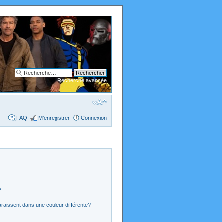
Recherche avancée
FAQ
M’enregistrer
Connexion
?
araissent dans une couleur différente?