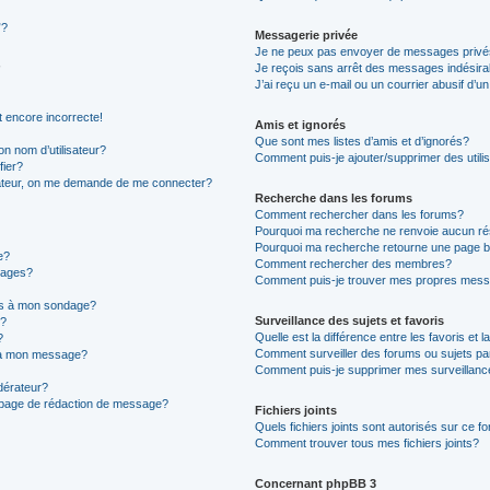
”?
Messagerie privée
Je ne peux pas envoyer de messages privé
Je reçois sans arrêt des messages indésira
J’ai reçu un e-mail ou un courrier abusif d’un
t encore incorrecte!
Amis et ignorés
Que sont mes listes d’amis et d’ignorés?
n nom d’utilisateur?
Comment puis-je ajouter/supprimer des utilis
fier?
sateur, on me demande de me connecter?
Recherche dans les forums
Comment rechercher dans les forums?
Pourquoi ma recherche ne renvoie aucun ré
Pourquoi ma recherche retourne une page b
e?
Comment rechercher des membres?
sages?
Comment puis-je trouver mes propres mess
ons à mon sondage?
Surveillance des sujets et favoris
e?
Quelle est la différence entre les favoris et l
?
Comment surveiller des forums ou sujets par
s à mon message?
Comment puis-je supprimer mes surveillanc
érateur?
a page de rédaction de message?
Fichiers joints
Quels fichiers joints sont autorisés sur ce f
Comment trouver tous mes fichiers joints?
Concernant phpBB 3