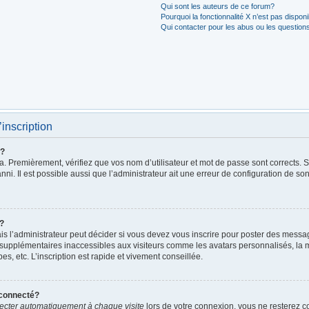
Qui sont les auteurs de ce forum?
Pourquoi la fonctionnalité X n’est pas dispon
Qui contacter pour les abus ou les question
’inscription
r?
. Premièrement, vérifiez que vos nom d’utilisateur et mot de passe sont corrects. S’i
ni. Il est possible aussi que l’administrateur ait une erreur de configuration de son 
t?
 l’administrateur peut décider si vous devez vous inscrire pour poster des messages
 supplémentaires inaccessibles aux visiteurs comme les avatars personnalisés, la m
, etc. L’inscription est rapide et vivement conseillée.
éconnecté?
cter automatiquement à chaque visite
lors de votre connexion, vous ne resterez