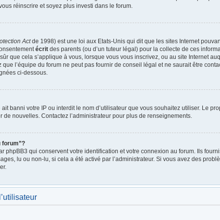
vous réinscrire et soyez plus investi dans le forum.
otection Act
de 1998) est une loi aux Etats-Unis qui dit que les sites Internet pouva
 consentement
écrit
des parents (ou d’un tuteur légal) pour la collecte de ces inform
ûr que cela s’applique à vous, lorsque vous vous inscrivez, ou au site Internet auq
ue l’équipe du forum ne peut pas fournir de conseil légal et ne saurait être cont
lignées ci-dessous.
e ait banni votre IP ou interdit le nom d’utilisateur que vous souhaitez utiliser. Le p
r de nouvelles. Contactez l’administrateur pour plus de renseignements.
u forum”?
 phpBB3 qui conservent votre identification et votre connexion au forum. Ils fournis
ages, lu ou non-lu, si cela a été activé par l’administrateur. Si vous avez des pro
er.
utilisateur