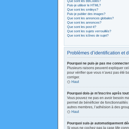
Que sont les BBCodes?
Puis-je utiliser le HTML?
Que sont les smileys?
Puis-je publier des images?
Que sont les annonces globales?
Que sont les annonces?
Que sont les post-it?
Que sont les sujets verrouillés?
Que sont les icônes de sujet?
Problèmes d’identification et d
Pourquoi ne puis-je pas me connecte
Plusieurs raisons peuvent expliquer cela
pour vérifier que vous n’avez pas été ban
corriger.
Haut
Pourquoi dois-je m’inscrire après tou
Vous pouvez ne pas en avoir besoin mais
permet de bénéficier de fonctionnalités
autres membres, l’adhésion à des groupes
Haut
Pourquoi suis-je automatiquement d
Si vous ne cochez pas la case
Me conne