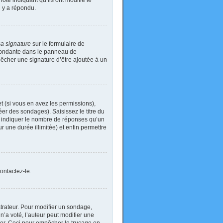
ote indiquant qu’ils ont modifié le
n y a répondu.
sa signature
sur le formulaire de
spondante dans le panneau de
pêcher une signature d’être ajoutée à un
t (si vous en avez les permissions),
er des sondages). Saisissez le titre du
i indiquer le nombre de réponses qu’un
ur une durée illimitée) et enfin permettre
ontactez-le.
rateur. Pour modifier un sondage,
’a voté, l’auteur peut modifier une