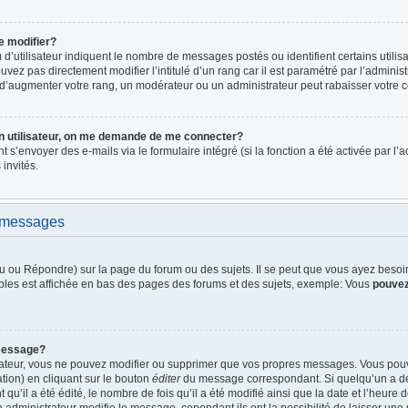
e modifier?
d’utilisateur indiquent le nombre de messages postés ou identifient certains utilis
vez pas directement modifier l’intitulé d’un rang car il est paramétré par l’admini
d’augmenter votre rang, un modérateur ou un administrateur peut rabaisser votre
n utilisateur, on me demande de me connecter?
nt s’envoyer des e-mails via le formulaire intégré (si la fonction a été activée par 
 invités.
e messages
 ou Répondre) sur la page du forum ou des sujets. Il se peut que vous ayez besoin 
bles est affichée en bas des pages des forums et des sujets, exemple: Vous
pouve
message?
rateur, vous ne pouvez modifier ou supprimer que vos propres messages. Vous pou
tion) en cliquant sur le bouton
éditer
du message correspondant. Si quelqu’un a dé
qu’il a été édité, le nombre de fois qu’il a été modifié ainsi que la date et l’heure