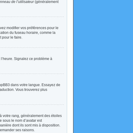
nneau de l’utilisateur
(généralement
devez modifier vos préférences pour le
ication du fuseau horaire, comme la
 pour le faire.
 à l’heure. Signalez ce problème à
t phpBB3 dans votre langue. Essayez de
traduction. Vous trouverez plus
à votre rang, généralement des étoiles
e sous le nom d’avatar est
anière dont ils sont mis à disposition.
 demander ses raisons.