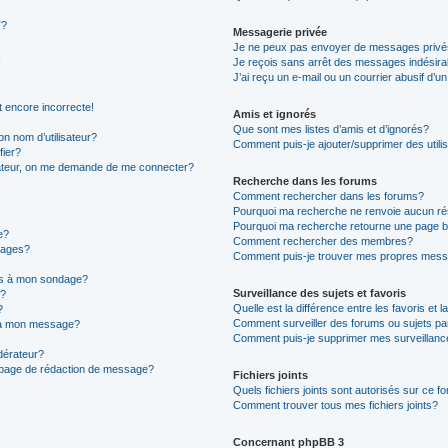
”?
Messagerie privée
Je ne peux pas envoyer de messages privé
Je reçois sans arrêt des messages indésira
J’ai reçu un e-mail ou un courrier abusif d’un
t encore incorrecte!
Amis et ignorés
Que sont mes listes d’amis et d’ignorés?
n nom d’utilisateur?
Comment puis-je ajouter/supprimer des utilis
fier?
sateur, on me demande de me connecter?
Recherche dans les forums
Comment rechercher dans les forums?
Pourquoi ma recherche ne renvoie aucun ré
Pourquoi ma recherche retourne une page b
e?
Comment rechercher des membres?
sages?
Comment puis-je trouver mes propres mess
ons à mon sondage?
Surveillance des sujets et favoris
e?
Quelle est la différence entre les favoris et l
?
Comment surveiller des forums ou sujets par
s à mon message?
Comment puis-je supprimer mes surveillanc
érateur?
a page de rédaction de message?
Fichiers joints
Quels fichiers joints sont autorisés sur ce f
Comment trouver tous mes fichiers joints?
Concernant phpBB 3