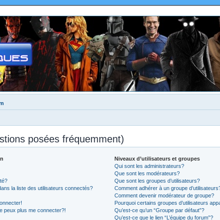
um
estions posées fréquemment)
on
Niveaux d’utilisateurs et groupes
Qui sont les administrateurs?
Que sont les modérateurs?
té?
Que sont les groupes d’utilisateurs?
 la liste des utilisateurs connectés?
Comment adhérer à un groupe d’utilisateurs
Comment devenir modérateur de groupe?
onnecter!
Pourquoi certains groupes d’utilisateurs app
ne peux plus me connecter?!
Qu’est-ce qu’un “Groupe par défaut”?
Qu’est-ce que le lien “L’équipe du forum”?