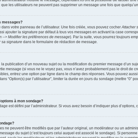
administrateur modifie le message, cependant ils ont la possibilité de laisser une n
ez que les utilisateurs ne peuvent pas supprimer un message une fois que quelqu’u
es messages?
 dans votre panneau de l’utilisateur. Une fois créée, vous pouvez cocher
Attacher 
i ajouter la signature par défaut à tous vos messages en activant la case corre
m --> Modifier les préférences de message
). Par la suite, vous pourrez toujours em
r sa signature
dans le formulaire de rédaction de message.
de la publication d’un nouveau sujet ou la modification du premier message d’un suje
tie message (si vous ne le voyez pas, vous n’avez probablement pas le droit de cré
ibles, entrez une option par ligne dans le champ des réponses. Vous pouvez auss
 dans “Option(s) par l’utilisateur”, limiter la durée en jours du sondage (mettre “0” po
 d’options à mon sondage?
 est défini par l’administrateur. Si vous avez besoin d’indiquer plus d’options, c
sondage?
ne peuvent être modifiés que par l’auteur original, un modérateur ou un administ
essage du sujet (c’est toujours celui auquel est associé le sondage). Si personne n