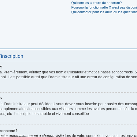
Qui sont les auteurs de ce forum?
Pourquoi la fonctionnalité X n’est pas dispon
Qui contacter pour les abus ou les question
’inscription
r?
. Premièrement, vérifiez que vos nom d’utilisateur et mot de passe sont corrects. S’i
ni. Il est possible aussi que l’administrateur ait une erreur de configuration de son 
t?
 l’administrateur peut décider si vous devez vous inscrire pour poster des messages
 supplémentaires inaccessibles aux visiteurs comme les avatars personnalisés, la m
, etc. L’inscription est rapide et vivement conseillée.
éconnecté?
cter automatiquement à chaque visite
lors de votre connexion, vous ne resterez