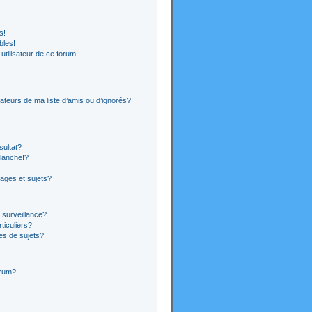
s!
bles!
 utilisateur de ce forum!
ateurs de ma liste d’amis ou d’ignorés?
sultat?
lanche!?
ages et sujets?
a surveillance?
ticuliers?
es de sujets?
orum?