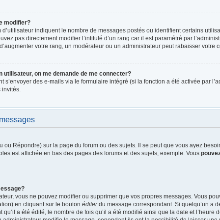
e modifier?
d’utilisateur indiquent le nombre de messages postés ou identifient certains utilis
vez pas directement modifier l’intitulé d’un rang car il est paramétré par l’admini
d’augmenter votre rang, un modérateur ou un administrateur peut rabaisser votre
n utilisateur, on me demande de me connecter?
nt s’envoyer des e-mails via le formulaire intégré (si la fonction a été activée par 
 invités.
e messages
 ou Répondre) sur la page du forum ou des sujets. Il se peut que vous ayez besoin 
bles est affichée en bas des pages des forums et des sujets, exemple: Vous
pouve
message?
rateur, vous ne pouvez modifier ou supprimer que vos propres messages. Vous pou
tion) en cliquant sur le bouton
éditer
du message correspondant. Si quelqu’un a dé
qu’il a été édité, le nombre de fois qu’il a été modifié ainsi que la date et l’heure