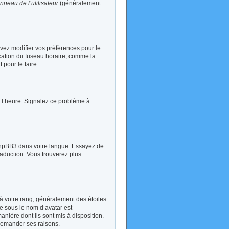
nneau de l’utilisateur
(généralement
devez modifier vos préférences pour le
ication du fuseau horaire, comme la
 pour le faire.
 à l’heure. Signalez ce problème à
t phpBB3 dans votre langue. Essayez de
traduction. Vous trouverez plus
à votre rang, généralement des étoiles
e sous le nom d’avatar est
anière dont ils sont mis à disposition.
 demander ses raisons.