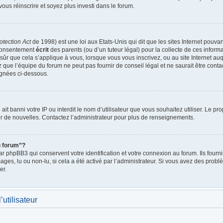
vous réinscrire et soyez plus investi dans le forum.
otection Act
de 1998) est une loi aux Etats-Unis qui dit que les sites Internet pouva
 consentement
écrit
des parents (ou d’un tuteur légal) pour la collecte de ces inform
ûr que cela s’applique à vous, lorsque vous vous inscrivez, ou au site Internet auq
ue l’équipe du forum ne peut pas fournir de conseil légal et ne saurait être cont
lignées ci-dessous.
e ait banni votre IP ou interdit le nom d’utilisateur que vous souhaitez utiliser. Le p
r de nouvelles. Contactez l’administrateur pour plus de renseignements.
u forum”?
 phpBB3 qui conservent votre identification et votre connexion au forum. Ils fournis
ages, lu ou non-lu, si cela a été activé par l’administrateur. Si vous avez des pro
er.
utilisateur