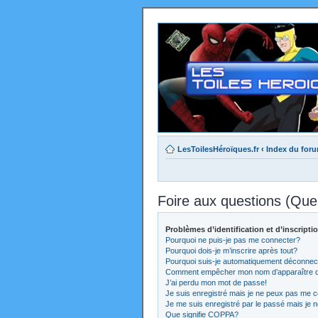
LesToilesHéroïques.fr
‹
Index du for
Foire aux questions (Qu
Problèmes d’identification et d’inscripti
Pourquoi ne puis-je pas me connecter?
Pourquoi dois-je m’inscrire après tout?
Pourquoi suis-je automatiquement déconnec
Comment empêcher mon nom d’apparaître dans
J’ai perdu mon mot de passe!
Je suis enregistré mais je ne peux pas me c
Je me suis enregistré par le passé mais je 
Que signifie COPPA?