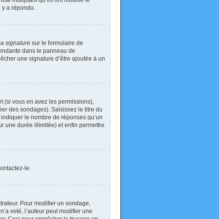
ote indiquant qu’ils ont modifié le
n y a répondu.
sa signature
sur le formulaire de
spondante dans le panneau de
pêcher une signature d’être ajoutée à un
t (si vous en avez les permissions),
er des sondages). Saisissez le titre du
i indiquer le nombre de réponses qu’un
ur une durée illimitée) et enfin permettre
ontactez-le.
rateur. Pour modifier un sondage,
’a voté, l’auteur peut modifier une