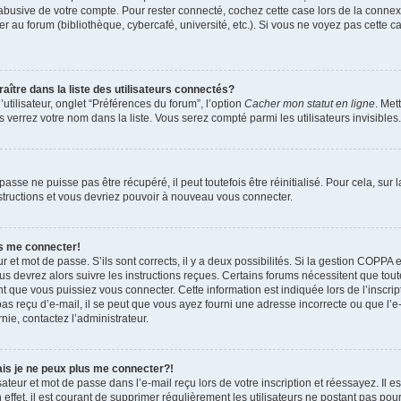
 abusive de votre compte. Pour rester connecté, cochez cette case lors de la conn
r au forum (bibliothèque, cybercafé, université, etc.). Si vous ne voyez pas cette ca
re dans la liste des utilisateurs connectés?
tilisateur, onglet “Préférences du forum”, l’option
Cacher mon statut en ligne
. Met
 verrez votre nom dans la liste. Vous serez compté parmi les utilisateurs invisibles.
sse ne puisse pas être récupéré, il peut toutefois être réinitialisé. Pour cela, sur
nstructions et vous devriez pouvoir à nouveau vous connecter.
as me connecter!
ur et mot de passe. S’ils sont corrects, il y a deux possibilités. Si la gestion COPPA 
ous devrez alors suivre les instructions reçues. Certains forums nécessitent que toute
 que vous puissiez vous connecter. Cette information est indiquée lors de l’inscrip
as reçu d’e-mail, il se peut que vous ayez fourni une adresse incorrecte ou que l’e-ma
nie, contactez l’administrateur.
ais je ne peux plus me connecter?!
teur et mot de passe dans l’e-mail reçu lors de votre inscription et réessayez. Il es
ffet, il est courant de supprimer régulièrement les utilisateurs ne postant pas pour 