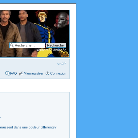
Recherche avancée
FAQ
M’enregistrer
Connexion
?
araissent dans une couleur différente?