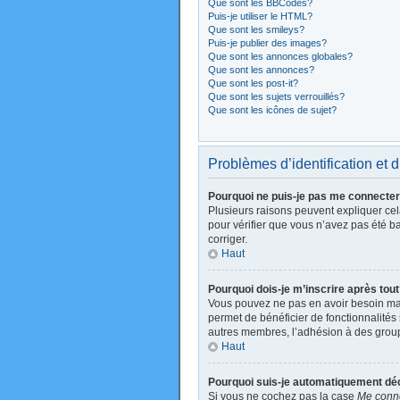
Que sont les BBCodes?
Puis-je utiliser le HTML?
Que sont les smileys?
Puis-je publier des images?
Que sont les annonces globales?
Que sont les annonces?
Que sont les post-it?
Que sont les sujets verrouillés?
Que sont les icônes de sujet?
Problèmes d’identification et d
Pourquoi ne puis-je pas me connecte
Plusieurs raisons peuvent expliquer cela
pour vérifier que vous n’avez pas été ban
corriger.
Haut
Pourquoi dois-je m’inscrire après tou
Vous pouvez ne pas en avoir besoin mais
permet de bénéficier de fonctionnalités
autres membres, l’adhésion à des groupes
Haut
Pourquoi suis-je automatiquement d
Si vous ne cochez pas la case
Me conne