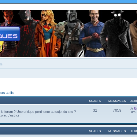
um
jets actifs
SUJETS
MESSAGES
DER
de
E
32
7059
e forum ? Une critique pertinente au sujet du site ?
Dim 
ore, c'est ici !
SUJETS
MESSAGES
DER