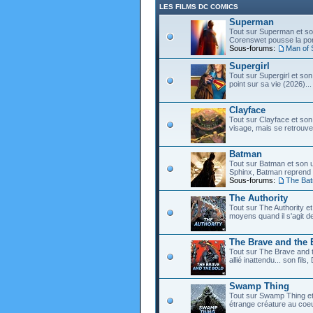
LES FILMS DC COMICS
Superman
Tout sur Superman et son
Corenswet pousse la port
Sous-forums:
Man of 
Supergirl
Tout sur Supergirl et son
point sur sa vie (2026)...
Clayface
Tout sur Clayface et son
visage, mais se retrouve
Batman
Tout sur Batman et son 
Sphinx, Batman reprend d
Sous-forums:
The Ba
The Authority
Tout sur The Authority et 
moyens quand il s'agit d
The Brave and the 
Tout sur The Brave and t
allié inattendu... son fi
Swamp Thing
Tout sur Swamp Thing e
étrange créature au coeu