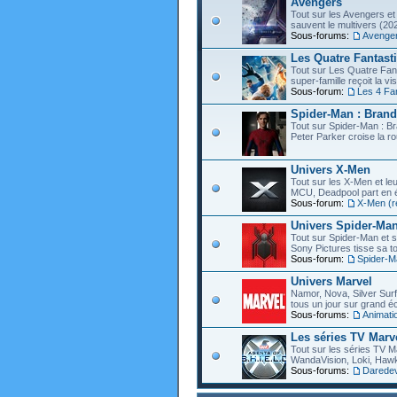
Avengers
Tout sur les Avengers et 
sauvent le multivers (202
Sous-forums:
Avenge
Les Quatre Fantast
Tout sur Les Quatre Fant
super-famille reçoit la vi
Sous-forum:
Les 4 Fa
Spider-Man : Bran
Tout sur Spider-Man : B
Peter Parker croise la ro
Univers X-Men
Tout sur les X-Men et leu
MCU, Deadpool part en éc
Sous-forum:
X-Men (r
Univers Spider-Ma
Tout sur Spider-Man et s
Sony Pictures tisse sa to
Sous-forum:
Spider-M
Univers Marvel
Namor, Nova, Silver Surfe
tous un jour sur grand éc
Sous-forums:
Animati
Les séries TV Marv
Tout sur les séries TV M
WandaVision, Loki, Hawk
Sous-forums:
Daredevi