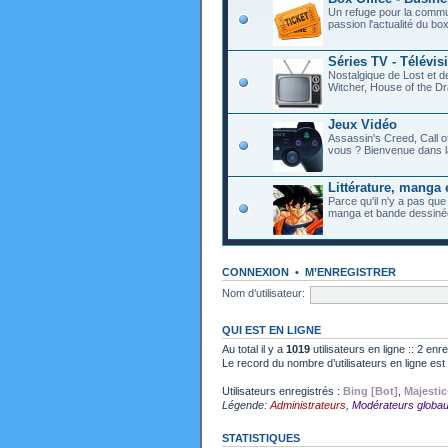
Un refuge pour la commu
passion l'actualité du bo
Séries TV - Télévis
Nostalgique de Lost et 
Witcher, House of the Dr
Jeux Vidéo
Assassin's Creed, Call o
vous ? Bienvenue dans l
Littérature, manga 
Parce qu'il n'y a pas que
manga et bande dessiné
CONNEXION
•
M’ENREGISTRER
Nom d’utilisateur:
QUI EST EN LIGNE
Au total il y a
1019
utilisateurs en ligne :: 2 enr
Le record du nombre d’utilisateurs en ligne es
Utilisateurs enregistrés :
Bing [Bot]
,
Majestic
Légende:
Administrateurs
,
Modérateurs globa
STATISTIQUES