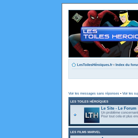
LesToilesHéroïques.fr
‹
Index du for
Voir les messages sans réponses
•
Voir les su
LES TOILES HÉROÏQUES
Le Site - Le Forum
Un problème concernant l
Pour tout cela et plus enc
LES FILMS MARVEL