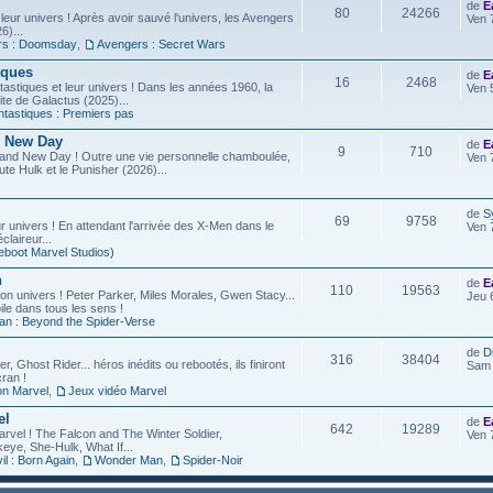
de
E
80
24266
leur univers ! Après avoir sauvé l'univers, les Avengers
Ven 
6)...
rs : Doomsday
,
Avengers : Secret Wars
iques
de
E
16
2468
astiques et leur univers ! Dans les années 1960, la
Ven 
site de Galactus (2025)...
ntastiques : Premiers pas
d New Day
de
E
9
710
rand New Day ! Outre une vie personnelle chamboulée,
Ven 
ute Hulk et le Punisher (2026)...
de
S
69
9758
r univers ! En attendant l'arrivée des X-Men dans le
Ven 
laireur...
eboot Marvel Studios)
n
de
E
110
19563
on univers ! Peter Parker, Miles Morales, Gwen Stacy...
Jeu 
ile dans tous les sens !
an : Beyond the Spider-Verse
de
D
316
38404
r, Ghost Rider... héros inédits ou rebootés, ils finiront
Sam 
ran !
on Marvel
,
Jeux vidéo Marvel
el
de
E
642
19289
arvel ! The Falcon and The Winter Soldier,
Ven 
eye, She-Hulk, What If...
l : Born Again
,
Wonder Man
,
Spider-Noir