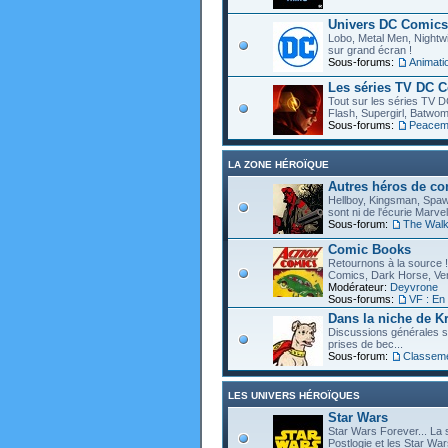
Univers DC Comics
Lobo, Metal Men, Nightwin
sur grand écran !
Sous-forums:
Animat
Les séries TV DC 
Tout sur les séries TV D
Flash, Supergirl, Batwom
Sous-forums:
Peacem
LA ZONE HÉROÏQUE
Autres héros de c
Hellboy, Kingsman, Spawn
sont ni de l'écurie Marve
Sous-forum:
The Walk
Comic Books
Retournons à la source !
Comics, Dark Horse, Vert
Modérateur:
Deyvrone
Sous-forums:
VF : En
Dans la niche de Kr
Discussions générales s
prises de bec...
Sous-forum:
Classem
LES UNIVERS HÉROÏQUES
Star Wars
Star Wars Forever... La 
Postlogie et les Star War