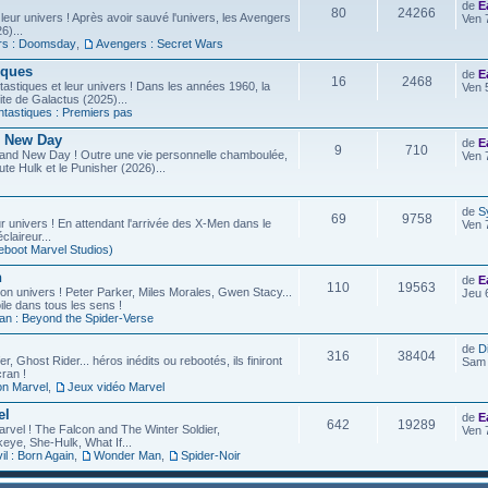
de
E
80
24266
leur univers ! Après avoir sauvé l'univers, les Avengers
Ven 
6)...
rs : Doomsday
,
Avengers : Secret Wars
iques
de
E
16
2468
astiques et leur univers ! Dans les années 1960, la
Ven 
site de Galactus (2025)...
ntastiques : Premiers pas
d New Day
de
E
9
710
rand New Day ! Outre une vie personnelle chamboulée,
Ven 
ute Hulk et le Punisher (2026)...
de
S
69
9758
r univers ! En attendant l'arrivée des X-Men dans le
Ven 
laireur...
eboot Marvel Studios)
n
de
E
110
19563
on univers ! Peter Parker, Miles Morales, Gwen Stacy...
Jeu 
ile dans tous les sens !
an : Beyond the Spider-Verse
de
D
316
38404
r, Ghost Rider... héros inédits ou rebootés, ils finiront
Sam 
ran !
on Marvel
,
Jeux vidéo Marvel
el
de
E
642
19289
arvel ! The Falcon and The Winter Soldier,
Ven 
eye, She-Hulk, What If...
l : Born Again
,
Wonder Man
,
Spider-Noir