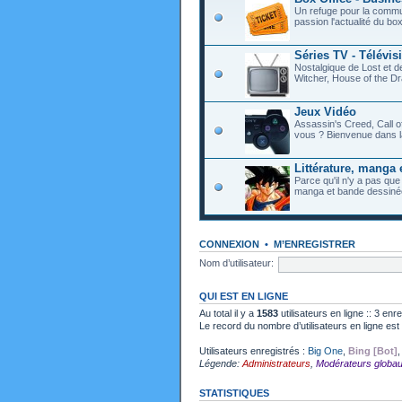
Un refuge pour la commu
passion l'actualité du bo
Séries TV - Télévis
Nostalgique de Lost et 
Witcher, House of the Dr
Jeux Vidéo
Assassin's Creed, Call o
vous ? Bienvenue dans l
Littérature, manga 
Parce qu'il n'y a pas que
manga et bande dessiné
CONNEXION
•
M’ENREGISTRER
Nom d’utilisateur:
QUI EST EN LIGNE
Au total il y a
1583
utilisateurs en ligne :: 3 enr
Le record du nombre d’utilisateurs en ligne es
Utilisateurs enregistrés :
Big One
,
Bing [Bot]
Légende:
Administrateurs
,
Modérateurs globa
STATISTIQUES