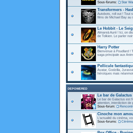
Sous-forums:
Star Wa
Transformers - Hasb
Autobots, roll out ! Tou
films de Michael Bay au 
Le Hobbit - Le Sei
Almareä Aurë ! Ici, on d
de Tolkien. Le parler noir 
Harry Potter
Bienvenue à Poudlard ! T
saga principale aux Anim
Pellicule fantastiqu
Avatar, Godzilla, Jurassi
héroïques mais néanmoin
DEPOWERED
Le bar de Galactus
Le bar de Galactus est l'e
attention, interdiction de
Sous-forum:
Rencontre
Cinoche mon amour
L'actualité du cinéma, v
Sous-forums:
Cérémon
Box Office - Busin