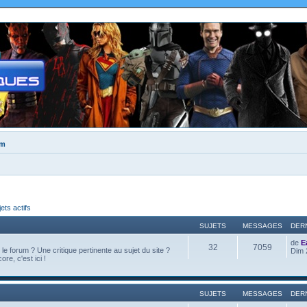
um
jets actifs
SUJETS
MESSAGES
DER
de
E
32
7059
e forum ? Une critique pertinente au sujet du site ?
Dim 
ore, c'est ici !
SUJETS
MESSAGES
DER