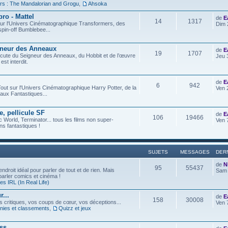
rs : The Mandalorian and Grogu
,
Ahsoka
ro - Mattel
de
E
14
1317
t sur l'Univers Cinématographique Transformers, des
Dim 
spin-off Bumblebee...
gneur des Anneaux
de
E
19
1707
iscute du Seigneur des Anneaux, du Hobbit et de l’œuvre
Jeu 
est interdit.
de
E
6
942
out sur l'Univers Cinématographique Harry Potter, de la
Ven 
aux Fantastiques...
e, pellicule SF
de
E
106
19466
c World, Terminator... tous les films non super-
Ven 
s fantastiques !
SUJETS
MESSAGES
DER
de
N
95
55437
ndroit idéal pour parler de tout et de rien. Mais
Sam 
 parler comics et cinéma !
s IRL (In Real Life)
...
de
E
158
30008
os critiques, vos coups de cœur, vos déceptions...
Ven 
ies et classements
,
Quizz et jeux
ess