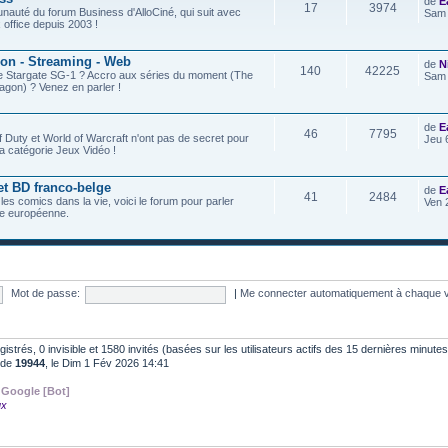
de
E
17
3974
nauté du forum Business d'AlloCiné, qui suit avec
Sam 
x office depuis 2003 !
ion - Streaming - Web
de
N
140
42225
de Stargate SG-1 ? Accro aux séries du moment (The
Sam 
agon) ? Venez en parler !
de
E
46
7795
f Duty et World of Warcraft n'ont pas de secret pour
Jeu 
a catégorie Jeux Vidéo !
et BD franco-belge
de
E
41
2484
 les comics dans la vie, voici le forum pour parler
Ven 
e européenne.
Mot de passe:
|
Me connecter automatiquement à chaque v
egistrés, 0 invisible et 1580 invités (basées sur les utilisateurs actifs des 15 dernières minutes
t de
19944
, le Dim 1 Fév 2026 14:41
,
Google [Bot]
ux