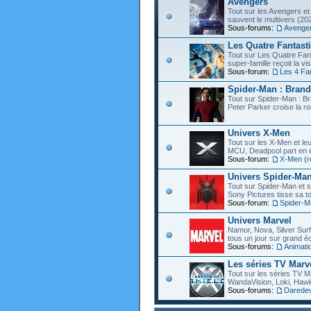
Avengers
Tout sur les Avengers et 
sauvent le multivers (202
Sous-forums:
Avenge
Les Quatre Fantast
Tout sur Les Quatre Fant
super-famille reçoit la vi
Sous-forum:
Les 4 Fa
Spider-Man : Bran
Tout sur Spider-Man : B
Peter Parker croise la ro
Univers X-Men
Tout sur les X-Men et leu
MCU, Deadpool part en éc
Sous-forum:
X-Men (r
Univers Spider-Ma
Tout sur Spider-Man et s
Sony Pictures tisse sa to
Sous-forum:
Spider-M
Univers Marvel
Namor, Nova, Silver Surfe
tous un jour sur grand éc
Sous-forums:
Animati
Les séries TV Marv
Tout sur les séries TV M
WandaVision, Loki, Hawk
Sous-forums:
Daredevi