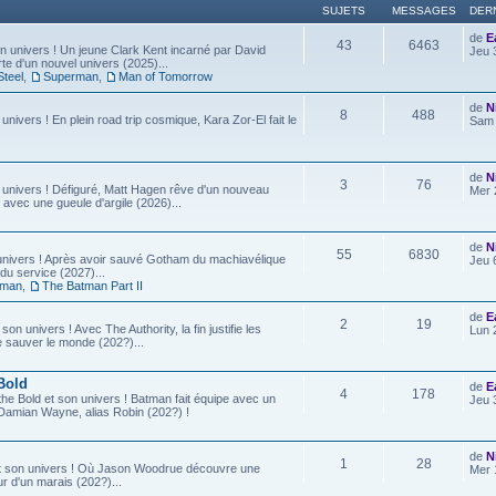
SUJETS
MESSAGES
DER
de
E
43
6463
 univers ! Un jeune Clark Kent incarné par David
Jeu 
e d'un nouvel univers (2025)...
Steel
,
Superman
,
Man of Tomorrow
de
N
8
488
 univers ! En plein road trip cosmique, Kara Zor-El fait le
Sam 
de
N
3
76
 univers ! Défiguré, Matt Hagen rêve d'un nouveau
Mer 
 avec une gueule d'argile (2026)...
de
N
55
6830
univers ! Après avoir sauvé Gotham du machiavélique
Jeu 
u service (2027)...
tman
,
The Batman Part II
de
E
2
19
son univers ! Avec The Authority, la fin justifie les
Lun 
e sauver le monde (202?)...
Bold
de
E
4
178
he Bold et son univers ! Batman fait équipe avec un
Jeu 
ls, Damian Wayne, alias Robin (202?) !
de
N
1
28
t son univers ! Où Jason Woodrue découvre une
Mer 
r d'un marais (202?)...