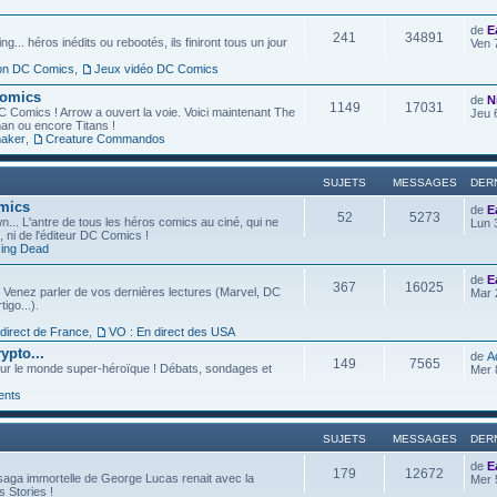
de
E
241
34891
g... héros inédits ou rebootés, ils finiront tous un jour
Ven 
ion DC Comics
,
Jeux vidéo DC Comics
Comics
de
N
1149
17031
C Comics ! Arrow a ouvert la voie. Voici maintenant The
Jeu 
an ou encore Titans !
aker
,
Creature Commandos
SUJETS
MESSAGES
DER
omics
de
E
52
5273
... L'antre de tous les héros comics au ciné, qui ne
Lun 
l, ni de l'éditeur DC Comics !
ing Dead
de
E
367
16025
 Venez parler de vos dernières lectures (Marvel, DC
Mar 
igo...).
 direct de France
,
VO : En direct des USA
ypto...
de
A
149
7565
ur le monde super-héroïque ! Débats, sondages et
Mer 
ents
SUJETS
MESSAGES
DER
de
E
179
12672
saga immortelle de George Lucas renait avec la
Mer 
s Stories !