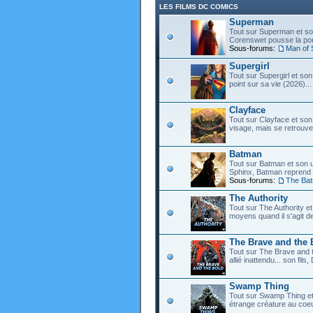
LES FILMS DC COMICS
Superman
Tout sur Superman et son
Corenswet pousse la port
Sous-forums:
Man of 
Supergirl
Tout sur Supergirl et son
point sur sa vie (2026)...
Clayface
Tout sur Clayface et son
visage, mais se retrouve
Batman
Tout sur Batman et son 
Sphinx, Batman reprend d
Sous-forums:
The Ba
The Authority
Tout sur The Authority et 
moyens quand il s'agit d
The Brave and the 
Tout sur The Brave and t
allié inattendu... son fi
Swamp Thing
Tout sur Swamp Thing e
étrange créature au coeu