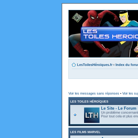
LesToilesHéroïques.fr
‹
Index du for
Voir les messages sans réponses
•
Voir les su
LES TOILES HÉROÏQUES
Le Site - Le Forum
Un problème concernant l
Pour tout cela et plus enc
LES FILMS MARVEL