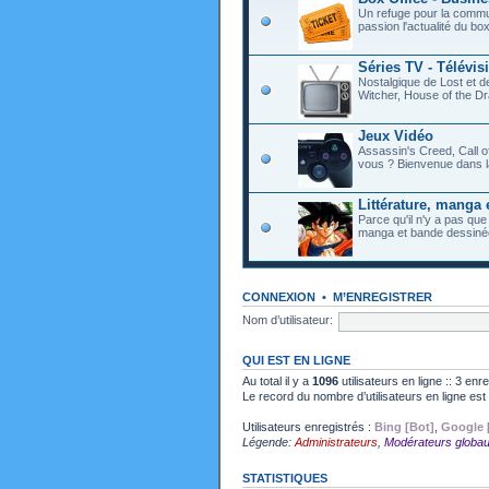
Un refuge pour la commu
passion l'actualité du bo
Séries TV - Télévis
Nostalgique de Lost et 
Witcher, House of the Dr
Jeux Vidéo
Assassin's Creed, Call o
vous ? Bienvenue dans l
Littérature, manga 
Parce qu'il n'y a pas que
manga et bande dessiné
CONNEXION
•
M’ENREGISTRER
Nom d’utilisateur:
QUI EST EN LIGNE
Au total il y a
1096
utilisateurs en ligne :: 3 enr
Le record du nombre d’utilisateurs en ligne es
Utilisateurs enregistrés :
Bing [Bot]
,
Google 
Légende:
Administrateurs
,
Modérateurs globa
STATISTIQUES