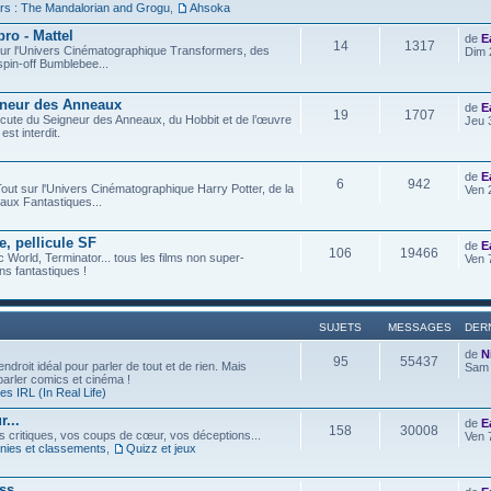
rs : The Mandalorian and Grogu
,
Ahsoka
ro - Mattel
de
E
14
1317
t sur l'Univers Cinématographique Transformers, des
Dim 
spin-off Bumblebee...
gneur des Anneaux
de
E
19
1707
iscute du Seigneur des Anneaux, du Hobbit et de l’œuvre
Jeu 
est interdit.
de
E
6
942
out sur l'Univers Cinématographique Harry Potter, de la
Ven 
aux Fantastiques...
e, pellicule SF
de
E
106
19466
c World, Terminator... tous les films non super-
Ven 
s fantastiques !
SUJETS
MESSAGES
DER
de
N
95
55437
ndroit idéal pour parler de tout et de rien. Mais
Sam 
 parler comics et cinéma !
s IRL (In Real Life)
...
de
E
158
30008
os critiques, vos coups de cœur, vos déceptions...
Ven 
ies et classements
,
Quizz et jeux
ess