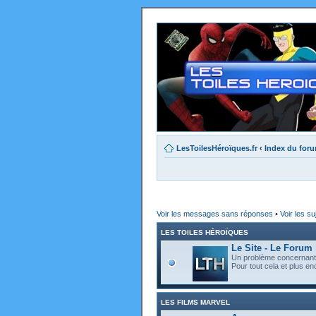
LesToilesHéroïques.fr
‹
Index du for
Voir les messages sans réponses
•
Voir les su
LES TOILES HÉROÏQUES
Le Site - Le Forum
Un problème concernant l
Pour tout cela et plus enc
LES FILMS MARVEL