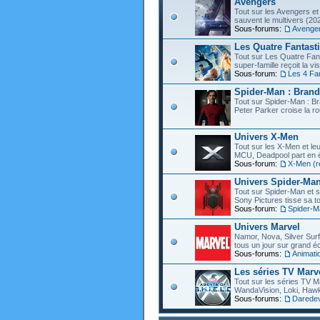
Avengers
Tout sur les Avengers et 
sauvent le multivers (202
Sous-forums:
Avenge
Les Quatre Fantast
Tout sur Les Quatre Fant
super-famille reçoit la vi
Sous-forum:
Les 4 Fa
Spider-Man : Bran
Tout sur Spider-Man : B
Peter Parker croise la ro
Univers X-Men
Tout sur les X-Men et leu
MCU, Deadpool part en éc
Sous-forum:
X-Men (r
Univers Spider-Ma
Tout sur Spider-Man et s
Sony Pictures tisse sa to
Sous-forum:
Spider-M
Univers Marvel
Namor, Nova, Silver Surfe
tous un jour sur grand éc
Sous-forums:
Animati
Les séries TV Marv
Tout sur les séries TV M
WandaVision, Loki, Hawk
Sous-forums:
Daredevi