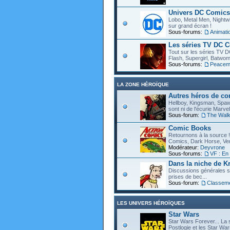
Univers DC Comics
Lobo, Metal Men, Nightwin
sur grand écran !
Sous-forums:
Animat
Les séries TV DC 
Tout sur les séries TV D
Flash, Supergirl, Batwom
Sous-forums:
Peacem
LA ZONE HÉROÏQUE
Autres héros de c
Hellboy, Kingsman, Spawn
sont ni de l'écurie Marve
Sous-forum:
The Walk
Comic Books
Retournons à la source !
Comics, Dark Horse, Vert
Modérateur:
Deyvrone
Sous-forums:
VF : En
Dans la niche de Kr
Discussions générales s
prises de bec...
Sous-forum:
Classem
LES UNIVERS HÉROÏQUES
Star Wars
Star Wars Forever... La 
Postlogie et les Star War