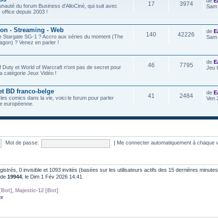
de
E
17
3974
nauté du forum Business d'AlloCiné, qui suit avec
Sam 
x office depuis 2003 !
ion - Streaming - Web
de
E
140
42226
de Stargate SG-1 ? Accro aux séries du moment (The
Sam 
agon) ? Venez en parler !
de
E
46
7795
f Duty et World of Warcraft n'ont pas de secret pour
Jeu 
a catégorie Jeux Vidéo !
et BD franco-belge
de
E
41
2484
 les comics dans la vie, voici le forum pour parler
Ven 
e européenne.
Mot de passe:
|
Me connecter automatiquement à chaque v
egistrés, 0 invisible et 1093 invités (basées sur les utilisateurs actifs des 15 dernières minutes
t de
19944
, le Dim 1 Fév 2026 14:41
[Bot]
,
Majestic-12 [Bot]
ux