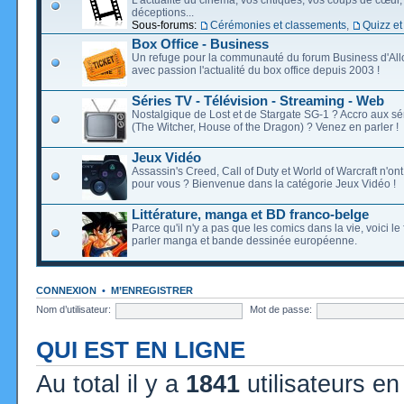
déceptions...
Sous-forums:
Cérémonies et classements
,
Quizz et
Box Office - Business
Un refuge pour la communauté du forum Business d'Allo
avec passion l'actualité du box office depuis 2003 !
Séries TV - Télévision - Streaming - Web
Nostalgique de Lost et de Stargate SG-1 ? Accro aux s
(The Witcher, House of the Dragon) ? Venez en parler !
Jeux Vidéo
Assassin's Creed, Call of Duty et World of Warcraft n'on
pour vous ? Bienvenue dans la catégorie Jeux Vidéo !
Littérature, manga et BD franco-belge
Parce qu'il n'y a pas que les comics dans la vie, voici l
parler manga et bande dessinée européenne.
CONNEXION
•
M’ENREGISTRER
Nom d’utilisateur:
Mot de passe:
QUI EST EN LIGNE
Au total il y a
1841
utilisateurs en 