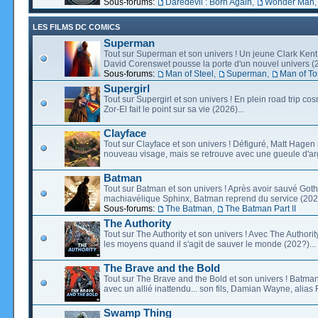
Sous-forums:
Daredevil : Born Again
,
Wonder Man
LES FILMS DC COMICS
Superman
Tout sur Superman et son univers ! Un jeune Clark Kent
David Corenswet pousse la porte d'un nouvel univers (2
Sous-forums:
Man of Steel
,
Superman
,
Man of T
Supergirl
Tout sur Supergirl et son univers ! En plein road trip co
Zor-El fait le point sur sa vie (2026)...
Clayface
Tout sur Clayface et son univers ! Défiguré, Matt Hagen
nouveau visage, mais se retrouve avec une gueule d'arg
Batman
Tout sur Batman et son univers ! Après avoir sauvé Go
machiavélique Sphinx, Batman reprend du service (2027
Sous-forums:
The Batman
,
The Batman Part II
The Authority
Tout sur The Authority et son univers ! Avec The Authority, 
les moyens quand il s'agit de sauver le monde (202?)...
The Brave and the Bold
Tout sur The Brave and the Bold et son univers ! Batman
avec un allié inattendu... son fils, Damian Wayne, alias 
Swamp Thing