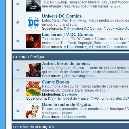
Tout sur Swamp Thing et son univers ! Où Jason Wood
une étrange créature au coeur d'un marais (202?)...
Univers DC Comics
Lobo, Metal Men, Nightwing... héros inédits ou rebootés, 
un jour sur grand écran !
Sous-forums:
Animation DC Comics
,
Jeux vidéo D
Les séries TV DC Comics
Tout sur les séries TV DC Comics ! Arrow a ouvert la voie
maintenant The Flash, Supergirl, Batwoman ou encore T
Sous-forums:
Peacemaker
,
Creature Commandos
LA ZONE HÉROÏQUE
Autres héros de comics
Hellboy, Kingsman, Spawn... L'antre de tous les héros c
qui ne sont ni de l'écurie Marvel, ni de l'éditeur DC Comi
Sous-forum:
The Walking Dead
Comic Books
Retournons à la source ! Venez parler de vos dernières 
(Marvel, DC Comics, Dark Horse, Vertigo...).
Modérateur:
Deyvrone
Sous-forums:
VF : En direct de France
,
VO : En direct des US
Dans la niche de Krypto...
Discussions générales sur le monde super-héroïque ! D
sondages et prises de bec...
Sous-forum:
Classements
LES UNIVERS HÉROÏQUES