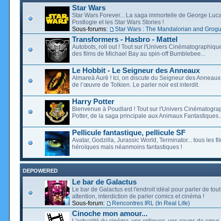
Star Wars
Star Wars Forever... La saga immortelle de George Luca
Postlogie et les Star Wars Stories !
Sous-forums:
Star Wars : The Mandalorian and Grog
Transformers - Hasbro - Mattel
Autobots, roll out ! Tout sur l'Univers Cinématographiq
des films de Michael Bay au spin-off Bumblebee...
Le Hobbit - Le Seigneur des Anneaux
Almareä Aurë ! Ici, on discute du Seigneur des Anneaux,
de l’œuvre de Tolkien. Le parler noir est interdit.
Harry Potter
Bienvenue à Poudlard ! Tout sur l'Univers Cinématogra
Potter, de la saga principale aux Animaux Fantastiques..
Pellicule fantastique, pellicule SF
Avatar, Godzilla, Jurassic World, Terminator... tous les f
héroïques mais néanmoins fantastiques !
DEPOWERED
Le bar de Galactus
Le bar de Galactus est l'endroit idéal pour parler de tout
attention, interdiction de parler comics et cinéma !
Sous-forum:
Rencontres IRL (In Real Life)
Cinoche mon amour...
L'actualité du cinéma, vos critiques, vos coups de cœur,