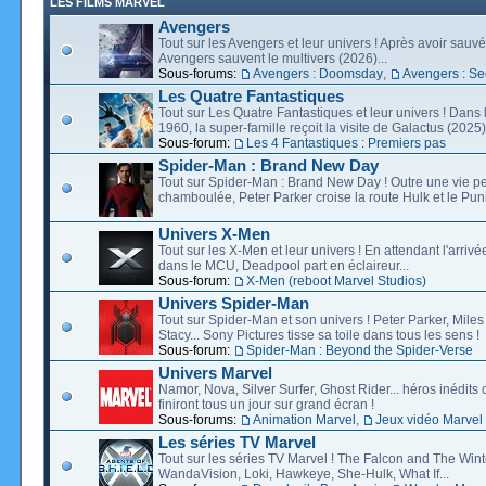
LES FILMS MARVEL
Avengers
Tout sur les Avengers et leur univers ! Après avoir sauvé 
Avengers sauvent le multivers (2026)...
Sous-forums:
Avengers : Doomsday
,
Avengers : Se
Les Quatre Fantastiques
Tout sur Les Quatre Fantastiques et leur univers ! Dans
1960, la super-famille reçoit la visite de Galactus (2025).
Sous-forum:
Les 4 Fantastiques : Premiers pas
Spider-Man : Brand New Day
Tout sur Spider-Man : Brand New Day ! Outre une vie p
chamboulée, Peter Parker croise la route Hulk et le Puni
Univers X-Men
Tout sur les X-Men et leur univers ! En attendant l'arri
dans le MCU, Deadpool part en éclaireur...
Sous-forum:
X-Men (reboot Marvel Studios)
Univers Spider-Man
Tout sur Spider-Man et son univers ! Peter Parker, Mil
Stacy... Sony Pictures tisse sa toile dans tous les sens !
Sous-forum:
Spider-Man : Beyond the Spider-Verse
Univers Marvel
Namor, Nova, Silver Surfer, Ghost Rider... héros inédits 
finiront tous un jour sur grand écran !
Sous-forums:
Animation Marvel
,
Jeux vidéo Marvel
Les séries TV Marvel
Tout sur les séries TV Marvel ! The Falcon and The Wint
WandaVision, Loki, Hawkeye, She-Hulk, What If...