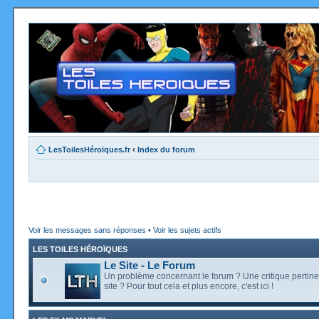
LesToilesHéroïques.fr
‹
Index du forum
Voir les messages sans réponses
•
Voir les sujets actifs
LES TOILES HÉROÏQUES
Le Site - Le Forum
Un problème concernant le forum ? Une critique pertine
site ? Pour tout cela et plus encore, c'est ici !