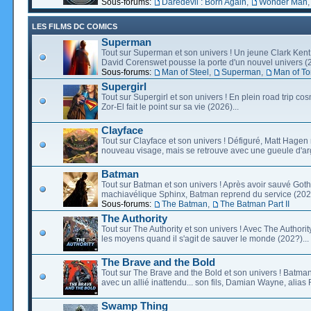
Sous-forums:
Daredevil : Born Again
,
Wonder Man
LES FILMS DC COMICS
Superman
Tout sur Superman et son univers ! Un jeune Clark Kent
David Corenswet pousse la porte d'un nouvel univers (2
Sous-forums:
Man of Steel
,
Superman
,
Man of T
Supergirl
Tout sur Supergirl et son univers ! En plein road trip co
Zor-El fait le point sur sa vie (2026)...
Clayface
Tout sur Clayface et son univers ! Défiguré, Matt Hagen
nouveau visage, mais se retrouve avec une gueule d'arg
Batman
Tout sur Batman et son univers ! Après avoir sauvé Go
machiavélique Sphinx, Batman reprend du service (2027
Sous-forums:
The Batman
,
The Batman Part II
The Authority
Tout sur The Authority et son univers ! Avec The Authority, 
les moyens quand il s'agit de sauver le monde (202?)...
The Brave and the Bold
Tout sur The Brave and the Bold et son univers ! Batman
avec un allié inattendu... son fils, Damian Wayne, alias 
Swamp Thing