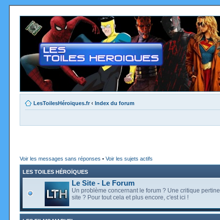
LesToilesHéroïques.fr
‹
Index du forum
Voir les messages sans réponses
•
Voir les sujets actifs
LES TOILES HÉROÏQUES
Le Site - Le Forum
Un problème concernant le forum ? Une critique pertine
site ? Pour tout cela et plus encore, c'est ici !