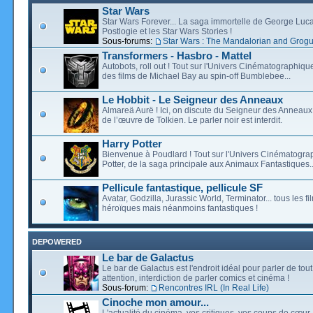
Star Wars
Star Wars Forever... La saga immortelle de George Luca
Postlogie et les Star Wars Stories !
Sous-forums:
Star Wars : The Mandalorian and Grog
Transformers - Hasbro - Mattel
Autobots, roll out ! Tout sur l'Univers Cinématographiq
des films de Michael Bay au spin-off Bumblebee...
Le Hobbit - Le Seigneur des Anneaux
Almareä Aurë ! Ici, on discute du Seigneur des Anneaux,
de l’œuvre de Tolkien. Le parler noir est interdit.
Harry Potter
Bienvenue à Poudlard ! Tout sur l'Univers Cinématogra
Potter, de la saga principale aux Animaux Fantastiques..
Pellicule fantastique, pellicule SF
Avatar, Godzilla, Jurassic World, Terminator... tous les f
héroïques mais néanmoins fantastiques !
DEPOWERED
Le bar de Galactus
Le bar de Galactus est l'endroit idéal pour parler de tout
attention, interdiction de parler comics et cinéma !
Sous-forum:
Rencontres IRL (In Real Life)
Cinoche mon amour...
L'actualité du cinéma, vos critiques, vos coups de cœur,