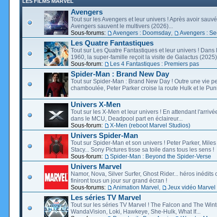
LES FILMS MARVEL
Avengers
Tout sur les Avengers et leur univers ! Après avoir sauvé 
Avengers sauvent le multivers (2026)...
Sous-forums:
Avengers : Doomsday
,
Avengers : Se
Les Quatre Fantastiques
Tout sur Les Quatre Fantastiques et leur univers ! Dans
1960, la super-famille reçoit la visite de Galactus (2025).
Sous-forum:
Les 4 Fantastiques : Premiers pas
Spider-Man : Brand New Day
Tout sur Spider-Man : Brand New Day ! Outre une vie p
chamboulée, Peter Parker croise la route Hulk et le Puni
Univers X-Men
Tout sur les X-Men et leur univers ! En attendant l'arri
dans le MCU, Deadpool part en éclaireur...
Sous-forum:
X-Men (reboot Marvel Studios)
Univers Spider-Man
Tout sur Spider-Man et son univers ! Peter Parker, Mil
Stacy... Sony Pictures tisse sa toile dans tous les sens !
Sous-forum:
Spider-Man : Beyond the Spider-Verse
Univers Marvel
Namor, Nova, Silver Surfer, Ghost Rider... héros inédits 
finiront tous un jour sur grand écran !
Sous-forums:
Animation Marvel
,
Jeux vidéo Marvel
Les séries TV Marvel
Tout sur les séries TV Marvel ! The Falcon and The Wint
WandaVision, Loki, Hawkeye, She-Hulk, What If...