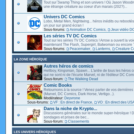
Tout sur Swamp Thing et son univers ! Où Jason Wood
une étrange créature au coeur d'un marais (202?)...
Univers DC Comics
Lobo, Metal Men, Nightwing... héros inédits ou rebootés, 
un jour sur grand écran !
Sous-forums:
Animation DC Comics
,
Jeux vidéo D
Les séries TV DC Comics
Tout sur les séries TV DC Comics ! Arrow a ouvert la voie
maintenant The Flash, Supergirl, Batwoman ou encore T
Sous-forums:
Peacemaker
,
Lanterns
,
Creature 
LA ZONE HÉROÏQUE
Autres héros de comics
Hellboy, Kingsman, Spawn... L'antre de tous les héros c
qui ne sont ni de l'écurie Marvel, ni de l'éditeur DC Comi
Sous-forum:
The Walking Dead
Comic Books
Retournons à la source ! Venez parler de vos dernières 
(Marvel, DC Comics, Dark Horse, Vertigo...).
Modérateur:
Deyvrone
Sous-forums:
VF : En direct de France
,
VO : En direct des US
Dans la niche de Krypto...
Discussions générales sur le monde super-héroïque ! D
sondages et prises de bec...
Sous-forum:
Classements
LES UNIVERS HÉROÏQUES