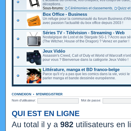
déceptions...
Sous-forums:
Cérémonies et classements
,
Quizz et
Box Office - Business
Un refuge pour la communauté du forum Business d'Allo
avec passion l'actualité du box office depuis 2003 !
Séries TV - Télévision - Streaming - Web
Nostalgique de Lost et de Stargate SG-1 ? Accro aux s
(The Witcher, House of the Dragon) ? Venez en parler !
Jeux Vidéo
Assassin's Creed, Call of Duty et World of Warcraft n'on
pour vous ? Bienvenue dans la catégorie Jeux Vidéo !
Littérature, manga et BD franco-belge
Parce qu'il n'y a pas que les comics dans la vie, voici l
parler manga et bande dessinée européenne.
CONNEXION
•
M’ENREGISTRER
Nom d’utilisateur:
Mot de passe:
QUI EST EN LIGNE
Au total il y a
982
utilisateurs en l