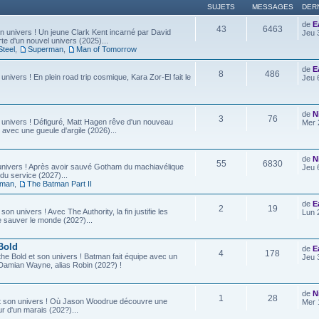
SUJETS
MESSAGES
DER
de
E
43
6463
 univers ! Un jeune Clark Kent incarné par David
Jeu 
e d'un nouvel univers (2025)...
Steel
,
Superman
,
Man of Tomorrow
de
E
8
486
 univers ! En plein road trip cosmique, Kara Zor-El fait le
Jeu 
de
N
3
76
 univers ! Défiguré, Matt Hagen rêve d'un nouveau
Mer 
 avec une gueule d'argile (2026)...
de
N
55
6830
univers ! Après avoir sauvé Gotham du machiavélique
Jeu 
u service (2027)...
tman
,
The Batman Part II
de
E
2
19
son univers ! Avec The Authority, la fin justifie les
Lun 
e sauver le monde (202?)...
Bold
de
E
4
178
he Bold et son univers ! Batman fait équipe avec un
Jeu 
ls, Damian Wayne, alias Robin (202?) !
de
N
1
28
t son univers ! Où Jason Woodrue découvre une
Mer 
r d'un marais (202?)...