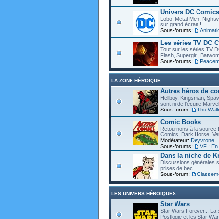
Univers DC Comics
Lobo, Metal Men, Nightwin
sur grand écran !
Sous-forums:
Animat
Les séries TV DC 
Tout sur les séries TV D
Flash, Supergirl, Batwom
Sous-forums:
Peacem
LA ZONE HÉROÏQUE
Autres héros de c
Hellboy, Kingsman, Spawn
sont ni de l'écurie Marve
Sous-forum:
The Walk
Comic Books
Retournons à la source !
Comics, Dark Horse, Vert
Modérateur:
Deyvrone
Sous-forums:
VF : En
Dans la niche de Kr
Discussions générales s
prises de bec...
Sous-forum:
Classem
LES UNIVERS HÉROÏQUES
Star Wars
Star Wars Forever... La 
Postlogie et les Star War