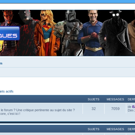
um
jets actifs
SUJETS
MESSAGES
DER
de
E
32
7059
e forum ? Une critique pertinente au sujet du site ?
Dim 
ore, c'est ici !
SUJETS
MESSAGES
DER