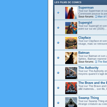
LES FILMS DC COMICS
Superman
Tout sur Superman et son
Corenswet pousse la port
Sous-forums:
Man of 
Supergirl
Tout sur Supergirl et son
point sur sa vie (2026)...
Clayface
Tout sur Clayface et son
visage, mais se retrouve
Batman
Tout sur Batman et son 
Sphinx, Batman reprend d
Sous-forums:
The Ba
The Authority
Tout sur The Authority et 
moyens quand il s'agit d
The Brave and the 
Tout sur The Brave and t
allié inattendu... son fi
Swamp Thing
Tout sur Swamp Thing e
étrange créature au coeu