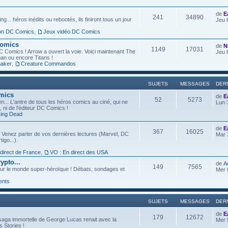
de
E
241
34890
g... héros inédits ou rebootés, ils finiront tous un jour
Jeu 
ion DC Comics
,
Jeux vidéo DC Comics
Comics
de
N
1149
17031
C Comics ! Arrow a ouvert la voie. Voici maintenant The
Jeu 
an ou encore Titans !
aker
,
Creature Commandos
SUJETS
MESSAGES
DER
omics
de
E
52
5273
... L'antre de tous les héros comics au ciné, qui ne
Lun 
l, ni de l'éditeur DC Comics !
ing Dead
de
E
367
16025
 Venez parler de vos dernières lectures (Marvel, DC
Mar 
igo...).
 direct de France
,
VO : En direct des USA
ypto...
de
A
149
7565
ur le monde super-héroïque ! Débats, sondages et
Mer 
ents
SUJETS
MESSAGES
DER
de
E
179
12672
saga immortelle de George Lucas renait avec la
Mer 
s Stories !