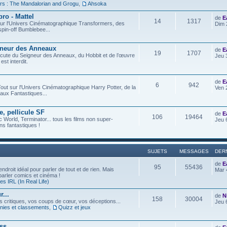
rs : The Mandalorian and Grogu
,
Ahsoka
ro - Mattel
de
E
14
1317
t sur l'Univers Cinématographique Transformers, des
Dim 
spin-off Bumblebee...
gneur des Anneaux
de
E
19
1707
iscute du Seigneur des Anneaux, du Hobbit et de l’œuvre
Jeu 
est interdit.
de
E
6
942
out sur l'Univers Cinématographique Harry Potter, de la
Ven 
aux Fantastiques...
e, pellicule SF
de
E
106
19464
c World, Terminator... tous les films non super-
Jeu 
s fantastiques !
SUJETS
MESSAGES
DER
de
E
95
55436
ndroit idéal pour parler de tout et de rien. Mais
Mar 
 parler comics et cinéma !
s IRL (In Real Life)
...
de
N
158
30004
os critiques, vos coups de cœur, vos déceptions...
Jeu 
ies et classements
,
Quizz et jeux
ess