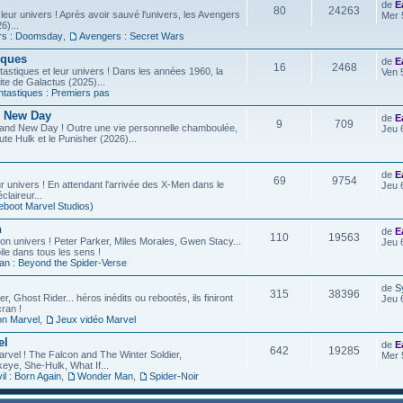
de
E
80
24263
leur univers ! Après avoir sauvé l'univers, les Avengers
Mer 
6)...
rs : Doomsday
,
Avengers : Secret Wars
iques
de
E
16
2468
astiques et leur univers ! Dans les années 1960, la
Ven 
site de Galactus (2025)...
ntastiques : Premiers pas
d New Day
de
E
9
709
rand New Day ! Outre une vie personnelle chamboulée,
Jeu 
ute Hulk et le Punisher (2026)...
de
E
69
9754
r univers ! En attendant l'arrivée des X-Men dans le
Jeu 
laireur...
eboot Marvel Studios)
n
de
E
110
19563
on univers ! Peter Parker, Miles Morales, Gwen Stacy...
Jeu 
ile dans tous les sens !
an : Beyond the Spider-Verse
de
S
315
38396
r, Ghost Rider... héros inédits ou rebootés, ils finiront
Jeu 
ran !
on Marvel
,
Jeux vidéo Marvel
el
de
E
642
19285
arvel ! The Falcon and The Winter Soldier,
Mer 
eye, She-Hulk, What If...
l : Born Again
,
Wonder Man
,
Spider-Noir