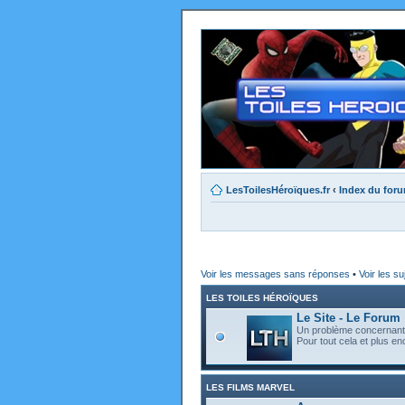
LesToilesHéroïques.fr
‹
Index du for
Voir les messages sans réponses
•
Voir les su
LES TOILES HÉROÏQUES
Le Site - Le Forum
Un problème concernant l
Pour tout cela et plus enc
LES FILMS MARVEL