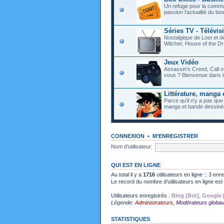
Un refuge pour la commu
passion l'actualité du bo
Séries TV - Télévis
Nostalgique de Lost et 
Witcher, House of the Dr
Jeux Vidéo
Assassin's Creed, Call o
vous ? Bienvenue dans l
Littérature, manga 
Parce qu'il n'y a pas que
manga et bande dessiné
CONNEXION
•
M’ENREGISTRER
Nom d’utilisateur:
QUI EST EN LIGNE
Au total il y a
1716
utilisateurs en ligne :: 3 enr
Le record du nombre d’utilisateurs en ligne es
Utilisateurs enregistrés :
Bing [Bot]
,
Google 
Légende:
Administrateurs
,
Modérateurs globa
STATISTIQUES