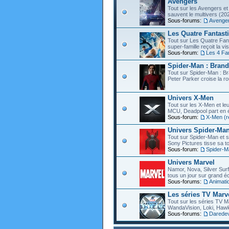
Avengers
Tout sur les Avengers et 
sauvent le multivers (202
Sous-forums:
Avenge
Les Quatre Fantast
Tout sur Les Quatre Fant
super-famille reçoit la vi
Sous-forum:
Les 4 Fa
Spider-Man : Bran
Tout sur Spider-Man : B
Peter Parker croise la ro
Univers X-Men
Tout sur les X-Men et leu
MCU, Deadpool part en éc
Sous-forum:
X-Men (r
Univers Spider-Ma
Tout sur Spider-Man et s
Sony Pictures tisse sa to
Sous-forum:
Spider-M
Univers Marvel
Namor, Nova, Silver Surfe
tous un jour sur grand éc
Sous-forums:
Animati
Les séries TV Marv
Tout sur les séries TV M
WandaVision, Loki, Hawk
Sous-forums:
Daredevi