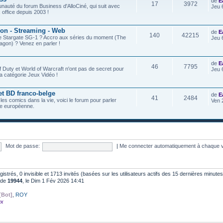
de
E
17
3972
nauté du forum Business d'AlloCiné, qui suit avec
Jeu 
x office depuis 2003 !
ion - Streaming - Web
de
E
140
42215
de Stargate SG-1 ? Accro aux séries du moment (The
Jeu 
agon) ? Venez en parler !
de
E
46
7795
f Duty et World of Warcraft n'ont pas de secret pour
Jeu 
a catégorie Jeux Vidéo !
et BD franco-belge
de
E
41
2484
 les comics dans la vie, voici le forum pour parler
Ven 
e européenne.
Mot de passe:
|
Me connecter automatiquement à chaque v
egistrés, 0 invisible et 1713 invités (basées sur les utilisateurs actifs des 15 dernières minutes
t de
19944
, le Dim 1 Fév 2026 14:41
[Bot]
,
ROY
ux