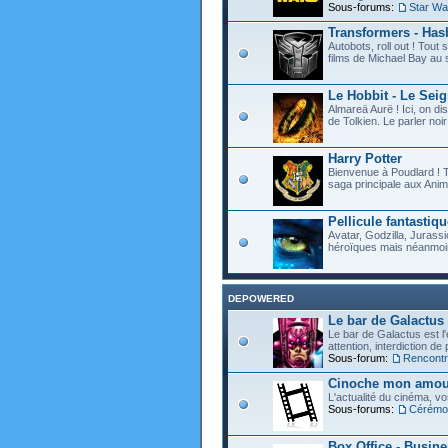
Sous-forums:
Star Wa
Transformers - Hasb
Autobots, roll out ! Tou
films de Michael Bay au 
Le Hobbit - Le Sei
Almareä Aurë ! Ici, on d
de Tolkien. Le parler noir 
Harry Potter
Bienvenue à Poudlard ! T
saga principale aux Anim
Pellicule fantastiqu
Avatar, Godzilla, Jurassi
héroïques mais néanmoin
DEPOWERED
Le bar de Galactus
Le bar de Galactus est l'e
attention, interdiction de
Sous-forum:
Rencontre
Cinoche mon amour
L'actualité du cinéma, v
Sous-forums:
Cérémon
Box Office - Busin