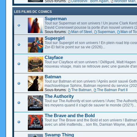
Sous-forums:
Daredevil : Born Again
,
Wonder Man
LES FILMS DC COMICS
Superman
Tout sur Superman et son univers ! Un jeune Clark Kent
David Corenswet pousse la porte d'un nouvel univers (2
Sous-forums:
Man of Steel
,
Superman
,
Man of T
Supergirl
Tout sur Supergirl et son univers ! En plein road trip co
Zor-El fait le point sur sa vie (2026)...
Clayface
Tout sur Clayface et son univers ! Défiguré, Matt Hagen
nouveau visage, mais se retrouve avec une gueule d'arg
Batman
Tout sur Batman et son univers ! Après avoir sauvé Go
machiavélique Sphinx, Batman reprend du service (2027
Sous-forums:
The Batman
,
The Batman Part II
The Authority
Tout sur The Authority et son univers ! Avec The Authority, 
les moyens quand il s'agit de sauver le monde (202?)...
The Brave and the Bold
Tout sur The Brave and the Bold et son univers ! Batman
avec un allié inattendu... son fils, Damian Wayne, alias 
Swamp Thing