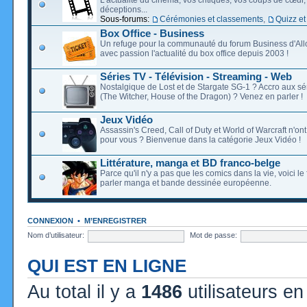
déceptions...
Sous-forums:
Cérémonies et classements
,
Quizz et
Box Office - Business
Un refuge pour la communauté du forum Business d'Allo
avec passion l'actualité du box office depuis 2003 !
Séries TV - Télévision - Streaming - Web
Nostalgique de Lost et de Stargate SG-1 ? Accro aux s
(The Witcher, House of the Dragon) ? Venez en parler !
Jeux Vidéo
Assassin's Creed, Call of Duty et World of Warcraft n'on
pour vous ? Bienvenue dans la catégorie Jeux Vidéo !
Littérature, manga et BD franco-belge
Parce qu'il n'y a pas que les comics dans la vie, voici l
parler manga et bande dessinée européenne.
CONNEXION
•
M’ENREGISTRER
Nom d’utilisateur:
Mot de passe:
QUI EST EN LIGNE
Au total il y a
1486
utilisateurs en 