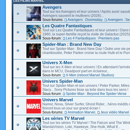
LES FILMS MARVEL
Avengers
Tout sur les Avengers et leur univers ! Après avoir sauvé 
Avengers sauvent le multivers (2026)...
Sous-forums:
Avengers : Doomsday
,
Avengers : Se
Les Quatre Fantastiques
Tout sur Les Quatre Fantastiques et leur univers ! Dans
1960, la super-famille reçoit la visite de Galactus (2025).
Sous-forum:
Les 4 Fantastiques : Premiers pas
Spider-Man : Brand New Day
Tout sur Spider-Man : Brand New Day ! Outre une vie p
chamboulée, Peter Parker croise la route Hulk et le Puni
Univers X-Men
Tout sur les X-Men et leur univers ! En attendant l'arri
dans le MCU, Deadpool part en éclaireur...
Sous-forum:
X-Men (reboot Marvel Studios)
Univers Spider-Man
Tout sur Spider-Man et son univers ! Peter Parker, Mil
Stacy... Sony Pictures tisse sa toile dans tous les sens !
Sous-forum:
Spider-Man : Beyond the Spider-Verse
Univers Marvel
Namor, Nova, Silver Surfer, Ghost Rider... héros inédits 
finiront tous un jour sur grand écran !
Sous-forums:
Animation Marvel
,
Jeux vidéo Marvel
Les séries TV Marvel
Tout sur les séries TV Marvel ! The Falcon and The Wint
WandaVision, Loki, Hawkeye, She-Hulk, What If...