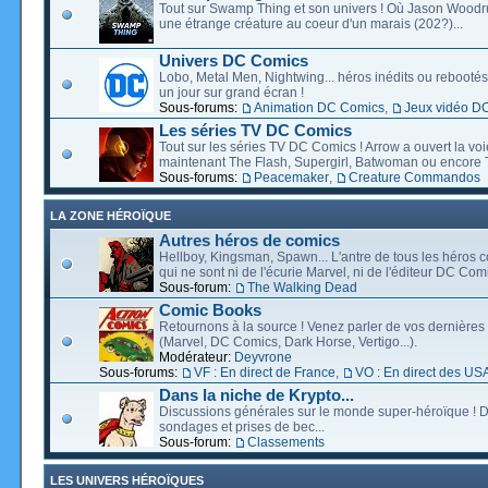
Tout sur Swamp Thing et son univers ! Où Jason Wood
une étrange créature au coeur d'un marais (202?)...
Univers DC Comics
Lobo, Metal Men, Nightwing... héros inédits ou rebootés, 
un jour sur grand écran !
Sous-forums:
Animation DC Comics
,
Jeux vidéo D
Les séries TV DC Comics
Tout sur les séries TV DC Comics ! Arrow a ouvert la voie
maintenant The Flash, Supergirl, Batwoman ou encore T
Sous-forums:
Peacemaker
,
Creature Commandos
LA ZONE HÉROÏQUE
Autres héros de comics
Hellboy, Kingsman, Spawn... L'antre de tous les héros c
qui ne sont ni de l'écurie Marvel, ni de l'éditeur DC Comi
Sous-forum:
The Walking Dead
Comic Books
Retournons à la source ! Venez parler de vos dernières 
(Marvel, DC Comics, Dark Horse, Vertigo...).
Modérateur:
Deyvrone
Sous-forums:
VF : En direct de France
,
VO : En direct des US
Dans la niche de Krypto...
Discussions générales sur le monde super-héroïque ! D
sondages et prises de bec...
Sous-forum:
Classements
LES UNIVERS HÉROÏQUES