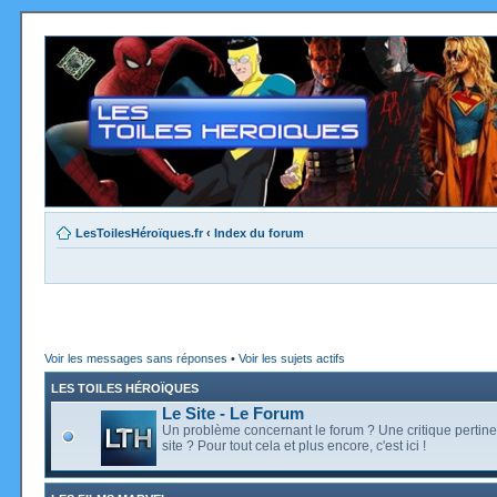
LesToilesHéroïques.fr
‹
Index du forum
Voir les messages sans réponses
•
Voir les sujets actifs
LES TOILES HÉROÏQUES
Le Site - Le Forum
Un problème concernant le forum ? Une critique pertine
site ? Pour tout cela et plus encore, c'est ici !