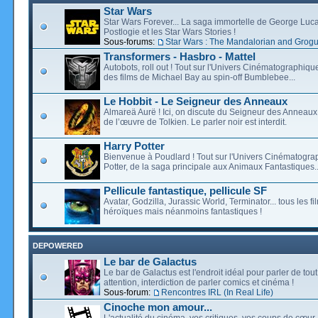
Star Wars
Star Wars Forever... La saga immortelle de George Luca
Postlogie et les Star Wars Stories !
Sous-forums:
Star Wars : The Mandalorian and Grog
Transformers - Hasbro - Mattel
Autobots, roll out ! Tout sur l'Univers Cinématographiq
des films de Michael Bay au spin-off Bumblebee...
Le Hobbit - Le Seigneur des Anneaux
Almareä Aurë ! Ici, on discute du Seigneur des Anneaux,
de l’œuvre de Tolkien. Le parler noir est interdit.
Harry Potter
Bienvenue à Poudlard ! Tout sur l'Univers Cinématogra
Potter, de la saga principale aux Animaux Fantastiques..
Pellicule fantastique, pellicule SF
Avatar, Godzilla, Jurassic World, Terminator... tous les f
héroïques mais néanmoins fantastiques !
DEPOWERED
Le bar de Galactus
Le bar de Galactus est l'endroit idéal pour parler de tout
attention, interdiction de parler comics et cinéma !
Sous-forum:
Rencontres IRL (In Real Life)
Cinoche mon amour...
L'actualité du cinéma, vos critiques, vos coups de cœur,