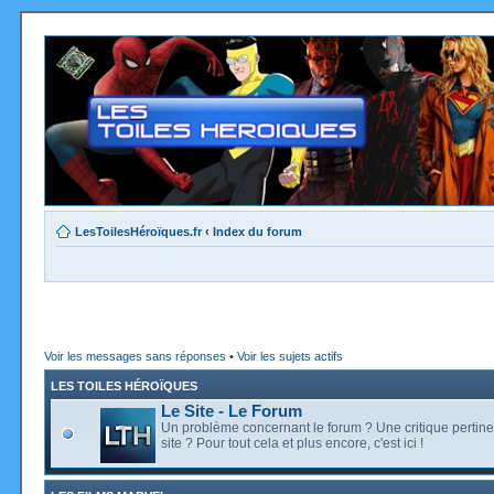
LesToilesHéroïques.fr
‹
Index du forum
Voir les messages sans réponses
•
Voir les sujets actifs
LES TOILES HÉROÏQUES
Le Site - Le Forum
Un problème concernant le forum ? Une critique pertine
site ? Pour tout cela et plus encore, c'est ici !