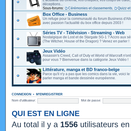
déceptions...
Sous-forums:
Cérémonies et classements
,
Quizz et
Box Office - Business
Un refuge pour la communauté du forum Business d'Allo
avec passion l'actualité du box office depuis 2003 !
Séries TV - Télévision - Streaming - Web
Nostalgique de Lost et de Stargate SG-1 ? Accro aux s
(The Witcher, House of the Dragon) ? Venez en parler !
Jeux Vidéo
Assassin's Creed, Call of Duty et World of Warcraft n'on
pour vous ? Bienvenue dans la catégorie Jeux Vidéo !
Littérature, manga et BD franco-belge
Parce qu'il n'y a pas que les comics dans la vie, voici l
parler manga et bande dessinée européenne.
CONNEXION
•
M’ENREGISTRER
Nom d’utilisateur:
Mot de passe:
QUI EST EN LIGNE
Au total il y a
1556
utilisateurs en 