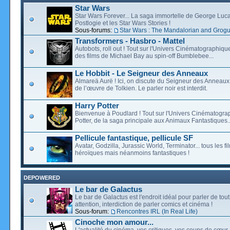
Star Wars
Star Wars Forever... La saga immortelle de George Luca
Postlogie et les Star Wars Stories !
Sous-forums:
Star Wars : The Mandalorian and Grog
Transformers - Hasbro - Mattel
Autobots, roll out ! Tout sur l'Univers Cinématographiq
des films de Michael Bay au spin-off Bumblebee...
Le Hobbit - Le Seigneur des Anneaux
Almareä Aurë ! Ici, on discute du Seigneur des Anneaux,
de l’œuvre de Tolkien. Le parler noir est interdit.
Harry Potter
Bienvenue à Poudlard ! Tout sur l'Univers Cinématogra
Potter, de la saga principale aux Animaux Fantastiques..
Pellicule fantastique, pellicule SF
Avatar, Godzilla, Jurassic World, Terminator... tous les f
héroïques mais néanmoins fantastiques !
DEPOWERED
Le bar de Galactus
Le bar de Galactus est l'endroit idéal pour parler de tout
attention, interdiction de parler comics et cinéma !
Sous-forum:
Rencontres IRL (In Real Life)
Cinoche mon amour...
L'actualité du cinéma, vos critiques, vos coups de cœur,