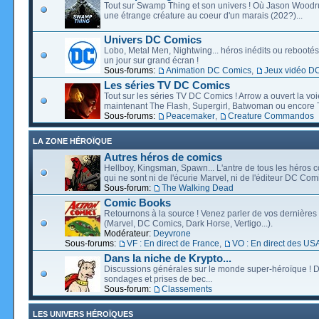
Tout sur Swamp Thing et son univers ! Où Jason Wood
une étrange créature au coeur d'un marais (202?)...
Univers DC Comics
Lobo, Metal Men, Nightwing... héros inédits ou rebootés, 
un jour sur grand écran !
Sous-forums:
Animation DC Comics
,
Jeux vidéo D
Les séries TV DC Comics
Tout sur les séries TV DC Comics ! Arrow a ouvert la voie
maintenant The Flash, Supergirl, Batwoman ou encore T
Sous-forums:
Peacemaker
,
Creature Commandos
LA ZONE HÉROÏQUE
Autres héros de comics
Hellboy, Kingsman, Spawn... L'antre de tous les héros c
qui ne sont ni de l'écurie Marvel, ni de l'éditeur DC Comi
Sous-forum:
The Walking Dead
Comic Books
Retournons à la source ! Venez parler de vos dernières 
(Marvel, DC Comics, Dark Horse, Vertigo...).
Modérateur:
Deyvrone
Sous-forums:
VF : En direct de France
,
VO : En direct des US
Dans la niche de Krypto...
Discussions générales sur le monde super-héroïque ! D
sondages et prises de bec...
Sous-forum:
Classements
LES UNIVERS HÉROÏQUES