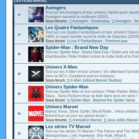
LES FILMS MARVEL
Avengers
Tout sur les Avengers et leur univers ! Après avoir sauvé 
Avengers sauvent le multivers (2026)...
Sous-forums:
Avengers : Doomsday
,
Avengers : Se
Les Quatre Fantastiques
Tout sur Les Quatre Fantastiques et leur univers ! Dans
1960, la super-famille reçoit la visite de Galactus (2025).
Sous-forum:
Les 4 Fantastiques : Premiers pas
Spider-Man : Brand New Day
Tout sur Spider-Man : Brand New Day ! Outre une vie p
chamboulée, Peter Parker croise la route Hulk et le Puni
Univers X-Men
Tout sur les X-Men et leur univers ! En attendant l'arri
dans le MCU, Deadpool part en éclaireur...
Sous-forum:
X-Men (reboot Marvel Studios)
Univers Spider-Man
Tout sur Spider-Man et son univers ! Peter Parker, Mil
Stacy... Sony Pictures tisse sa toile dans tous les sens !
Sous-forum:
Spider-Man : Beyond the Spider-Verse
Univers Marvel
Namor, Nova, Silver Surfer, Ghost Rider... héros inédits 
finiront tous un jour sur grand écran !
Sous-forums:
Animation Marvel
,
Jeux vidéo Marvel
Les séries TV Marvel
Tout sur les séries TV Marvel ! The Falcon and The Wint
WandaVision, Loki, Hawkeye, She-Hulk, What If...