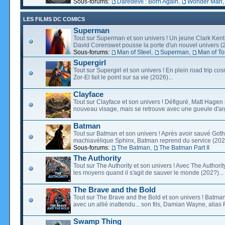
Sous-forums:
Daredevil : Born Again
,
Wonder Man
LES FILMS DC COMICS
Superman
Tout sur Superman et son univers ! Un jeune Clark Kent
David Corenswet pousse la porte d'un nouvel univers (2
Sous-forums:
Man of Steel
,
Superman
,
Man of T
Supergirl
Tout sur Supergirl et son univers ! En plein road trip co
Zor-El fait le point sur sa vie (2026)...
Clayface
Tout sur Clayface et son univers ! Défiguré, Matt Hagen
nouveau visage, mais se retrouve avec une gueule d'arg
Batman
Tout sur Batman et son univers ! Après avoir sauvé Go
machiavélique Sphinx, Batman reprend du service (2027
Sous-forums:
The Batman
,
The Batman Part II
The Authority
Tout sur The Authority et son univers ! Avec The Authority, 
les moyens quand il s'agit de sauver le monde (202?)...
The Brave and the Bold
Tout sur The Brave and the Bold et son univers ! Batman
avec un allié inattendu... son fils, Damian Wayne, alias 
Swamp Thing