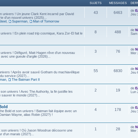
SUJETS
MESSAGES
DER
de
E
43
6463
 univers ! Un jeune Clark Kent incarné par David
Jeu 
e d'un nouvel univers (2025)...
Steel
,
Superman
,
Man of Tomorrow
de
N
8
488
 univers ! En plein road trip cosmique, Kara Zor-El fait le
Sam 
de
N
3
76
 univers ! Défiguré, Matt Hagen rêve d'un nouveau
Mer 
 avec une gueule d'argile (2026)...
de
N
55
6830
univers ! Après avoir sauvé Gotham du machiavélique
Jeu 
u service (2027)...
tman
,
The Batman Part II
de
E
2
19
son univers ! Avec The Authority, la fin justifie les
Lun 
e sauver le monde (202?)...
Bold
de
E
4
178
he Bold et son univers ! Batman fait équipe avec un
Jeu 
ls, Damian Wayne, alias Robin (202?) !
de
N
1
28
t son univers ! Où Jason Woodrue découvre une
Mer 
r d'un marais (202?)...