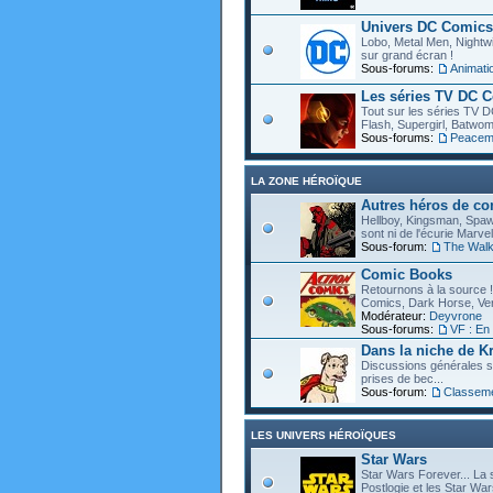
Univers DC Comics
Lobo, Metal Men, Nightwin
sur grand écran !
Sous-forums:
Animat
Les séries TV DC 
Tout sur les séries TV D
Flash, Supergirl, Batwom
Sous-forums:
Peacem
LA ZONE HÉROÏQUE
Autres héros de c
Hellboy, Kingsman, Spawn
sont ni de l'écurie Marve
Sous-forum:
The Walk
Comic Books
Retournons à la source !
Comics, Dark Horse, Vert
Modérateur:
Deyvrone
Sous-forums:
VF : En
Dans la niche de Kr
Discussions générales s
prises de bec...
Sous-forum:
Classem
LES UNIVERS HÉROÏQUES
Star Wars
Star Wars Forever... La 
Postlogie et les Star War