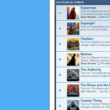
LES FILMS DC COMICS
Superman
Tout sur Superman et son
Corenswet pousse la port
Sous-forums:
Man of 
Supergirl
Tout sur Supergirl et son
point sur sa vie (2026)...
Clayface
Tout sur Clayface et son
visage, mais se retrouve
Batman
Tout sur Batman et son 
Sphinx, Batman reprend d
Sous-forums:
The Ba
The Authority
Tout sur The Authority et 
moyens quand il s'agit d
The Brave and the 
Tout sur The Brave and t
allié inattendu... son fi
Swamp Thing
Tout sur Swamp Thing e
étrange créature au coeu