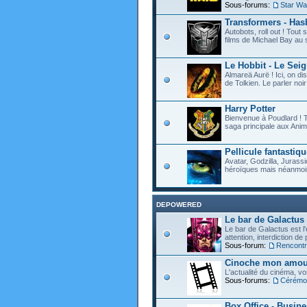
Sous-forums:
Star Wa
Transformers - Hasb
Autobots, roll out ! Tou
films de Michael Bay au 
Le Hobbit - Le Sei
Almareä Aurë ! Ici, on d
de Tolkien. Le parler noir 
Harry Potter
Bienvenue à Poudlard ! T
saga principale aux Anim
Pellicule fantastiqu
Avatar, Godzilla, Jurassi
héroïques mais néanmoin
DEPOWERED
Le bar de Galactus
Le bar de Galactus est l'e
attention, interdiction de
Sous-forum:
Rencontre
Cinoche mon amour
L'actualité du cinéma, v
Sous-forums:
Cérémon
Box Office - Busin