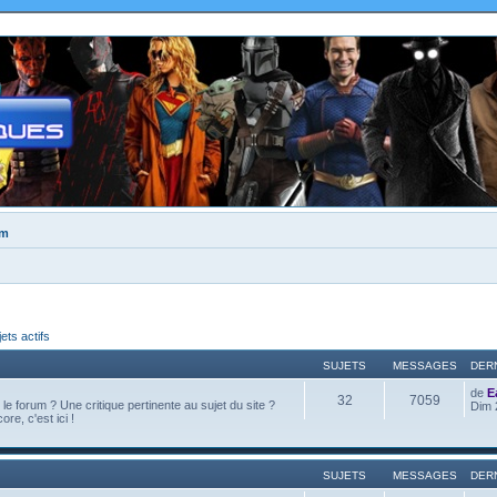
um
jets actifs
SUJETS
MESSAGES
DER
de
E
32
7059
e forum ? Une critique pertinente au sujet du site ?
Dim 
ore, c'est ici !
SUJETS
MESSAGES
DER