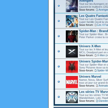
Avengers
Tout sur les Avengers et 
sauvent le multivers (202
Sous-forums:
Avenge
Les Quatre Fantast
Tout sur Les Quatre Fant
super-famille reçoit la vi
Sous-forum:
Les 4 Fa
Spider-Man : Bran
Tout sur Spider-Man : B
Peter Parker croise la ro
Univers X-Men
Tout sur les X-Men et leu
MCU, Deadpool part en éc
Sous-forum:
X-Men (r
Univers Spider-Ma
Tout sur Spider-Man et s
Sony Pictures tisse sa to
Sous-forum:
Spider-M
Univers Marvel
Namor, Nova, Silver Surfe
tous un jour sur grand éc
Sous-forums:
Animati
Les séries TV Marv
Tout sur les séries TV M
WandaVision, Loki, Hawk
Sous-forums:
Daredevi