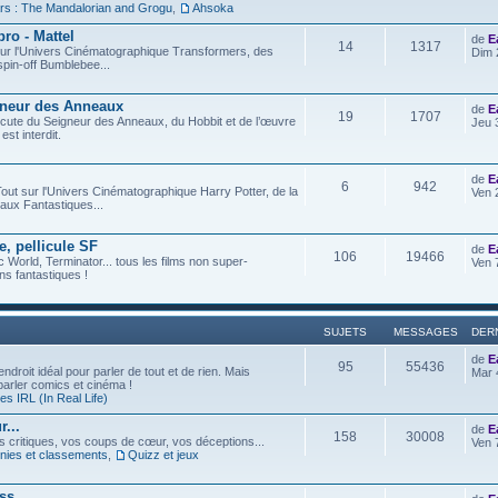
rs : The Mandalorian and Grogu
,
Ahsoka
ro - Mattel
de
E
14
1317
t sur l'Univers Cinématographique Transformers, des
Dim 
spin-off Bumblebee...
gneur des Anneaux
de
E
19
1707
iscute du Seigneur des Anneaux, du Hobbit et de l’œuvre
Jeu 
est interdit.
de
E
6
942
out sur l'Univers Cinématographique Harry Potter, de la
Ven 
aux Fantastiques...
e, pellicule SF
de
E
106
19466
c World, Terminator... tous les films non super-
Ven 
s fantastiques !
SUJETS
MESSAGES
DER
de
E
95
55436
ndroit idéal pour parler de tout et de rien. Mais
Mar 
 parler comics et cinéma !
s IRL (In Real Life)
...
de
E
158
30008
os critiques, vos coups de cœur, vos déceptions...
Ven 
ies et classements
,
Quizz et jeux
ess