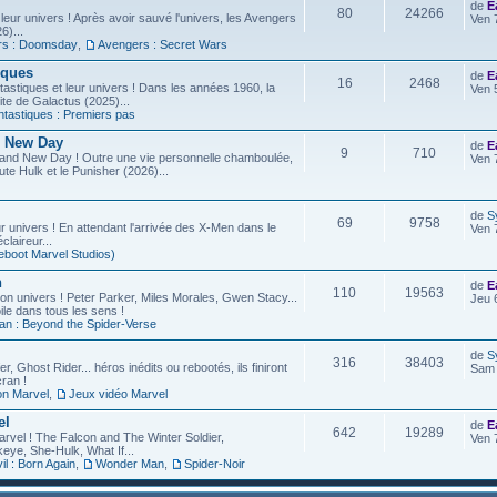
de
E
80
24266
leur univers ! Après avoir sauvé l'univers, les Avengers
Ven 
6)...
rs : Doomsday
,
Avengers : Secret Wars
iques
de
E
16
2468
astiques et leur univers ! Dans les années 1960, la
Ven 
site de Galactus (2025)...
ntastiques : Premiers pas
d New Day
de
E
9
710
rand New Day ! Outre une vie personnelle chamboulée,
Ven 
ute Hulk et le Punisher (2026)...
de
S
69
9758
r univers ! En attendant l'arrivée des X-Men dans le
Ven 
laireur...
eboot Marvel Studios)
n
de
E
110
19563
on univers ! Peter Parker, Miles Morales, Gwen Stacy...
Jeu 
ile dans tous les sens !
an : Beyond the Spider-Verse
de
S
316
38403
r, Ghost Rider... héros inédits ou rebootés, ils finiront
Sam 
ran !
on Marvel
,
Jeux vidéo Marvel
el
de
E
642
19289
arvel ! The Falcon and The Winter Soldier,
Ven 
eye, She-Hulk, What If...
l : Born Again
,
Wonder Man
,
Spider-Noir