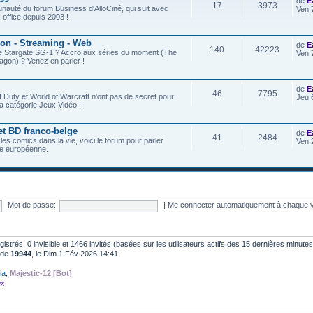
de
E
17
3973
nauté du forum Business d'AlloCiné, qui suit avec
Ven 
x office depuis 2003 !
ion - Streaming - Web
de
E
140
42223
de Stargate SG-1 ? Accro aux séries du moment (The
Ven 
agon) ? Venez en parler !
de
E
46
7795
f Duty et World of Warcraft n'ont pas de secret pour
Jeu 
a catégorie Jeux Vidéo !
et BD franco-belge
de
E
41
2484
 les comics dans la vie, voici le forum pour parler
Ven 
e européenne.
Mot de passe:
|
Me connecter automatiquement à chaque v
egistrés, 0 invisible et 1466 invités (basées sur les utilisateurs actifs des 15 dernières minutes
t de
19944
, le Dim 1 Fév 2026 14:41
ia
,
Majestic-12 [Bot]
ux