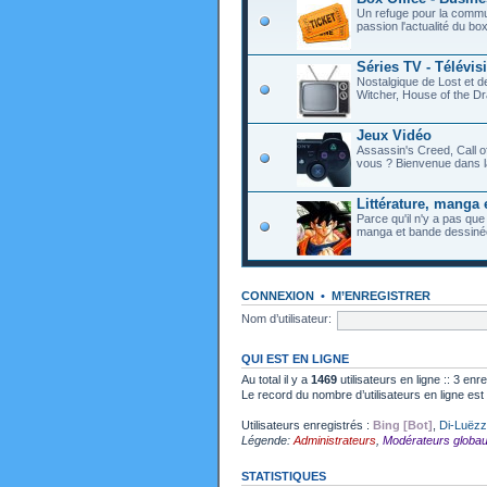
Un refuge pour la commu
passion l'actualité du bo
Séries TV - Télévis
Nostalgique de Lost et 
Witcher, House of the Dr
Jeux Vidéo
Assassin's Creed, Call o
vous ? Bienvenue dans l
Littérature, manga 
Parce qu'il n'y a pas que
manga et bande dessiné
CONNEXION
•
M’ENREGISTRER
Nom d’utilisateur:
QUI EST EN LIGNE
Au total il y a
1469
utilisateurs en ligne :: 3 enr
Le record du nombre d’utilisateurs en ligne es
Utilisateurs enregistrés :
Bing [Bot]
,
Di-Luëzz
Légende:
Administrateurs
,
Modérateurs globa
STATISTIQUES