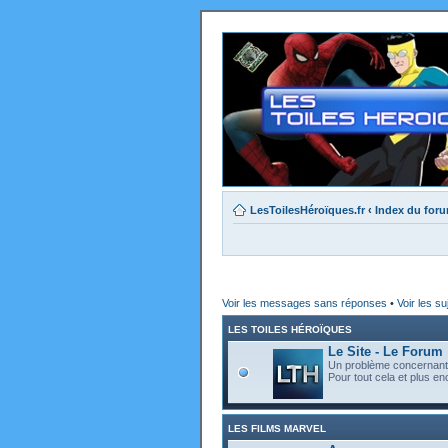
LesToilesHéroïques.fr
‹
Index du for
Voir les messages sans réponses
•
Voir les su
LES TOILES HÉROÏQUES
Le Site - Le Forum
Un problème concernant l
Pour tout cela et plus enc
LES FILMS MARVEL