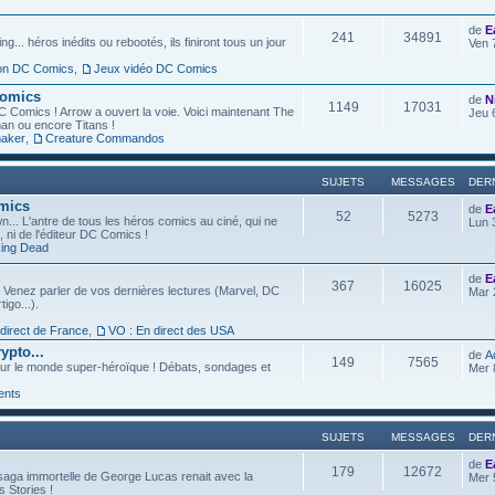
de
E
241
34891
g... héros inédits ou rebootés, ils finiront tous un jour
Ven 
ion DC Comics
,
Jeux vidéo DC Comics
Comics
de
N
1149
17031
C Comics ! Arrow a ouvert la voie. Voici maintenant The
Jeu 
an ou encore Titans !
aker
,
Creature Commandos
SUJETS
MESSAGES
DER
omics
de
E
52
5273
... L'antre de tous les héros comics au ciné, qui ne
Lun 
l, ni de l'éditeur DC Comics !
ing Dead
de
E
367
16025
 Venez parler de vos dernières lectures (Marvel, DC
Mar 
igo...).
 direct de France
,
VO : En direct des USA
ypto...
de
A
149
7565
ur le monde super-héroïque ! Débats, sondages et
Mer 
ents
SUJETS
MESSAGES
DER
de
E
179
12672
saga immortelle de George Lucas renait avec la
Mer 
s Stories !