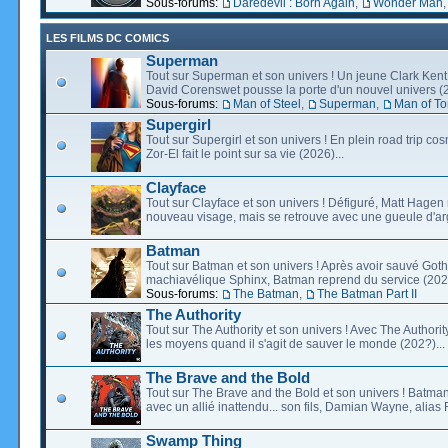
Sous-forums:
Daredevil : Born Again
,
Wonder Man
LES FILMS DC COMICS
Superman
Tout sur Superman et son univers ! Un jeune Clark Kent
David Corenswet pousse la porte d'un nouvel univers (2
Sous-forums:
Man of Steel
,
Superman
,
Man of T
Supergirl
Tout sur Supergirl et son univers ! En plein road trip co
Zor-El fait le point sur sa vie (2026)...
Clayface
Tout sur Clayface et son univers ! Défiguré, Matt Hagen
nouveau visage, mais se retrouve avec une gueule d'arg
Batman
Tout sur Batman et son univers ! Après avoir sauvé Go
machiavélique Sphinx, Batman reprend du service (2027
Sous-forums:
The Batman
,
The Batman Part II
The Authority
Tout sur The Authority et son univers ! Avec The Authority, 
les moyens quand il s'agit de sauver le monde (202?)...
The Brave and the Bold
Tout sur The Brave and the Bold et son univers ! Batman
avec un allié inattendu... son fils, Damian Wayne, alias 
Swamp Thing