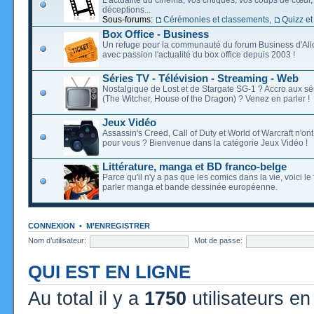
déceptions...
Sous-forums:
Cérémonies et classements
,
Quizz et
Box Office - Business
Un refuge pour la communauté du forum Business d'Allo
avec passion l'actualité du box office depuis 2003 !
Séries TV - Télévision - Streaming - Web
Nostalgique de Lost et de Stargate SG-1 ? Accro aux s
(The Witcher, House of the Dragon) ? Venez en parler !
Jeux Vidéo
Assassin's Creed, Call of Duty et World of Warcraft n'on
pour vous ? Bienvenue dans la catégorie Jeux Vidéo !
Littérature, manga et BD franco-belge
Parce qu'il n'y a pas que les comics dans la vie, voici l
parler manga et bande dessinée européenne.
CONNEXION
•
M’ENREGISTRER
Nom d’utilisateur:
Mot de passe:
QUI EST EN LIGNE
Au total il y a
1750
utilisateurs en 