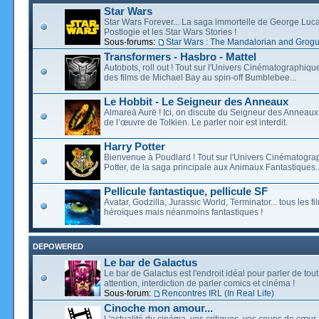
Star Wars
Star Wars Forever... La saga immortelle de George Luca
Postlogie et les Star Wars Stories !
Sous-forums:
Star Wars : The Mandalorian and Grog
Transformers - Hasbro - Mattel
Autobots, roll out ! Tout sur l'Univers Cinématographiq
des films de Michael Bay au spin-off Bumblebee...
Le Hobbit - Le Seigneur des Anneaux
Almareä Aurë ! Ici, on discute du Seigneur des Anneaux,
de l’œuvre de Tolkien. Le parler noir est interdit.
Harry Potter
Bienvenue à Poudlard ! Tout sur l'Univers Cinématogra
Potter, de la saga principale aux Animaux Fantastiques..
Pellicule fantastique, pellicule SF
Avatar, Godzilla, Jurassic World, Terminator... tous les f
héroïques mais néanmoins fantastiques !
DEPOWERED
Le bar de Galactus
Le bar de Galactus est l'endroit idéal pour parler de tout
attention, interdiction de parler comics et cinéma !
Sous-forum:
Rencontres IRL (In Real Life)
Cinoche mon amour...
L'actualité du cinéma, vos critiques, vos coups de cœur,