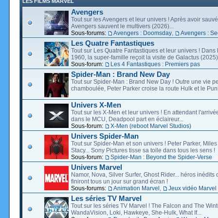
LES FILMS MARVEL
Avengers
Tout sur les Avengers et leur univers ! Après avoir sauvé 
Avengers sauvent le multivers (2026)...
Sous-forums:
Avengers : Doomsday
,
Avengers : Se
Les Quatre Fantastiques
Tout sur Les Quatre Fantastiques et leur univers ! Dans
1960, la super-famille reçoit la visite de Galactus (2025).
Sous-forum:
Les 4 Fantastiques : Premiers pas
Spider-Man : Brand New Day
Tout sur Spider-Man : Brand New Day ! Outre une vie p
chamboulée, Peter Parker croise la route Hulk et le Puni
Univers X-Men
Tout sur les X-Men et leur univers ! En attendant l'arri
dans le MCU, Deadpool part en éclaireur...
Sous-forum:
X-Men (reboot Marvel Studios)
Univers Spider-Man
Tout sur Spider-Man et son univers ! Peter Parker, Mil
Stacy... Sony Pictures tisse sa toile dans tous les sens !
Sous-forum:
Spider-Man : Beyond the Spider-Verse
Univers Marvel
Namor, Nova, Silver Surfer, Ghost Rider... héros inédits 
finiront tous un jour sur grand écran !
Sous-forums:
Animation Marvel
,
Jeux vidéo Marvel
Les séries TV Marvel
Tout sur les séries TV Marvel ! The Falcon and The Wint
WandaVision, Loki, Hawkeye, She-Hulk, What If...