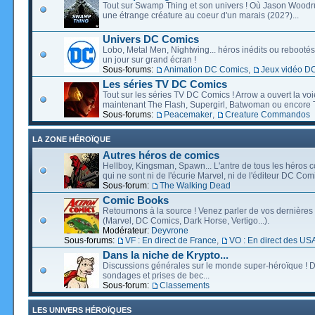
Tout sur Swamp Thing et son univers ! Où Jason Wood
une étrange créature au coeur d'un marais (202?)...
Univers DC Comics
Lobo, Metal Men, Nightwing... héros inédits ou rebootés, 
un jour sur grand écran !
Sous-forums:
Animation DC Comics
,
Jeux vidéo D
Les séries TV DC Comics
Tout sur les séries TV DC Comics ! Arrow a ouvert la voie
maintenant The Flash, Supergirl, Batwoman ou encore T
Sous-forums:
Peacemaker
,
Creature Commandos
LA ZONE HÉROÏQUE
Autres héros de comics
Hellboy, Kingsman, Spawn... L'antre de tous les héros c
qui ne sont ni de l'écurie Marvel, ni de l'éditeur DC Comi
Sous-forum:
The Walking Dead
Comic Books
Retournons à la source ! Venez parler de vos dernières 
(Marvel, DC Comics, Dark Horse, Vertigo...).
Modérateur:
Deyvrone
Sous-forums:
VF : En direct de France
,
VO : En direct des US
Dans la niche de Krypto...
Discussions générales sur le monde super-héroïque ! D
sondages et prises de bec...
Sous-forum:
Classements
LES UNIVERS HÉROÏQUES