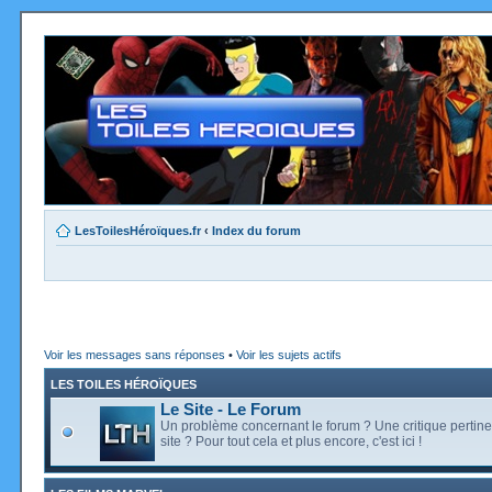
LesToilesHéroïques.fr
‹
Index du forum
Voir les messages sans réponses
•
Voir les sujets actifs
LES TOILES HÉROÏQUES
Le Site - Le Forum
Un problème concernant le forum ? Une critique pertine
site ? Pour tout cela et plus encore, c'est ici !