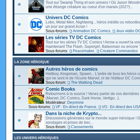
Tout sur Swamp Thing et son univers ! Où Jason Wood
une étrange créature au coeur d'un marais (202?)...
Univers DC Comics
Lobo, Metal Men, Nightwing... héros inédits ou rebootés, 
un jour sur grand écran !
Sous-forums:
Animation DC Comics
,
Jeux vidéo D
Les séries TV DC Comics
Tout sur les séries TV DC Comics ! Arrow a ouvert la voie
maintenant The Flash, Supergirl, Batwoman ou encore T
Sous-forums:
Peacemaker
,
Creature Commandos
LA ZONE HÉROÏQUE
Autres héros de comics
Hellboy, Kingsman, Spawn... L'antre de tous les héros c
qui ne sont ni de l'écurie Marvel, ni de l'éditeur DC Comi
Sous-forum:
The Walking Dead
Comic Books
Retournons à la source ! Venez parler de vos dernières 
(Marvel, DC Comics, Dark Horse, Vertigo...).
Modérateur:
Deyvrone
Sous-forums:
VF : En direct de France
,
VO : En direct des US
Dans la niche de Krypto...
Discussions générales sur le monde super-héroïque ! D
sondages et prises de bec...
Sous-forum:
Classements
LES UNIVERS HÉROÏQUES