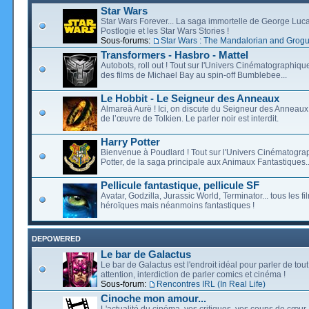
Star Wars
Star Wars Forever... La saga immortelle de George Luca
Postlogie et les Star Wars Stories !
Sous-forums:
Star Wars : The Mandalorian and Grog
Transformers - Hasbro - Mattel
Autobots, roll out ! Tout sur l'Univers Cinématographiq
des films de Michael Bay au spin-off Bumblebee...
Le Hobbit - Le Seigneur des Anneaux
Almareä Aurë ! Ici, on discute du Seigneur des Anneaux,
de l’œuvre de Tolkien. Le parler noir est interdit.
Harry Potter
Bienvenue à Poudlard ! Tout sur l'Univers Cinématogra
Potter, de la saga principale aux Animaux Fantastiques..
Pellicule fantastique, pellicule SF
Avatar, Godzilla, Jurassic World, Terminator... tous les f
héroïques mais néanmoins fantastiques !
DEPOWERED
Le bar de Galactus
Le bar de Galactus est l'endroit idéal pour parler de tout
attention, interdiction de parler comics et cinéma !
Sous-forum:
Rencontres IRL (In Real Life)
Cinoche mon amour...
L'actualité du cinéma, vos critiques, vos coups de cœur,