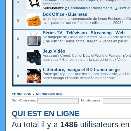
déceptions...
Sous-forums:
Cérémonies et classements
,
Quizz et
Box Office - Business
Un refuge pour la communauté du forum Business d'Allo
avec passion l'actualité du box office depuis 2003 !
Séries TV - Télévision - Streaming - Web
Nostalgique de Lost et de Stargate SG-1 ? Accro aux s
(The Witcher, House of the Dragon) ? Venez en parler !
Jeux Vidéo
Assassin's Creed, Call of Duty et World of Warcraft n'on
pour vous ? Bienvenue dans la catégorie Jeux Vidéo !
Littérature, manga et BD franco-belge
Parce qu'il n'y a pas que les comics dans la vie, voici l
parler manga et bande dessinée européenne.
CONNEXION
•
M’ENREGISTRER
Nom d’utilisateur:
Mot de passe:
QUI EST EN LIGNE
Au total il y a
1486
utilisateurs en 