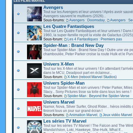
LES FILMS MARVEL
Avengers
Tout sur les Avengers et leur univers ! Après avoir sauvé 
Avengers sauvent le multivers (2026)...
Sous-forums:
Avengers : Doomsday
,
Avengers : Se
Les Quatre Fantastiques
Tout sur Les Quatre Fantastiques et leur univers ! Dans
1960, la super-famille reçoit la visite de Galactus (2025).
Sous-forum:
Les 4 Fantastiques : Premiers pas
Spider-Man : Brand New Day
Tout sur Spider-Man : Brand New Day ! Outre une vie p
chamboulée, Peter Parker croise la route Hulk et le Puni
Univers X-Men
Tout sur les X-Men et leur univers ! En attendant l'arri
dans le MCU, Deadpool part en éclaireur...
Sous-forum:
X-Men (reboot Marvel Studios)
Univers Spider-Man
Tout sur Spider-Man et son univers ! Peter Parker, Mil
Stacy... Sony Pictures tisse sa toile dans tous les sens !
Sous-forum:
Spider-Man : Beyond the Spider-Verse
Univers Marvel
Namor, Nova, Silver Surfer, Ghost Rider... héros inédits 
finiront tous un jour sur grand écran !
Sous-forums:
Animation Marvel
,
Jeux vidéo Marvel
Les séries TV Marvel
Tout sur les séries TV Marvel ! The Falcon and The Wint
WandaVision, Loki, Hawkeye, She-Hulk, What If...