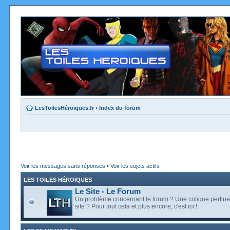
LesToilesHéroïques.fr
‹
Index du forum
Voir les messages sans réponses
•
Voir les sujets actifs
LES TOILES HÉROÏQUES
Le Site - Le Forum
Un problème concernant le forum ? Une critique pertine
site ? Pour tout cela et plus encore, c'est ici !