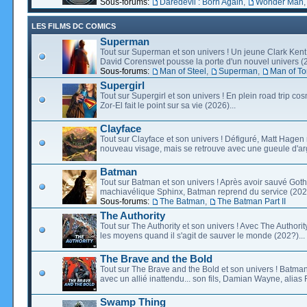
Sous-forums:
Daredevil : Born Again
,
Wonder Man
LES FILMS DC COMICS
Superman
Tout sur Superman et son univers ! Un jeune Clark Kent
David Corenswet pousse la porte d'un nouvel univers (2
Sous-forums:
Man of Steel
,
Superman
,
Man of T
Supergirl
Tout sur Supergirl et son univers ! En plein road trip co
Zor-El fait le point sur sa vie (2026)...
Clayface
Tout sur Clayface et son univers ! Défiguré, Matt Hagen
nouveau visage, mais se retrouve avec une gueule d'arg
Batman
Tout sur Batman et son univers ! Après avoir sauvé Go
machiavélique Sphinx, Batman reprend du service (2027
Sous-forums:
The Batman
,
The Batman Part II
The Authority
Tout sur The Authority et son univers ! Avec The Authority, 
les moyens quand il s'agit de sauver le monde (202?)...
The Brave and the Bold
Tout sur The Brave and the Bold et son univers ! Batman
avec un allié inattendu... son fils, Damian Wayne, alias 
Swamp Thing