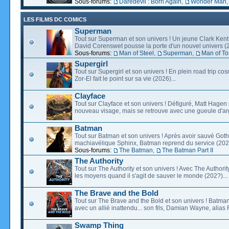
Sous-forums:
Daredevil : Born Again
,
Wonder Man
LES FILMS DC COMICS
Superman
Tout sur Superman et son univers ! Un jeune Clark Kent
David Corenswet pousse la porte d'un nouvel univers (2
Sous-forums:
Man of Steel
,
Superman
,
Man of T
Supergirl
Tout sur Supergirl et son univers ! En plein road trip co
Zor-El fait le point sur sa vie (2026)...
Clayface
Tout sur Clayface et son univers ! Défiguré, Matt Hagen
nouveau visage, mais se retrouve avec une gueule d'arg
Batman
Tout sur Batman et son univers ! Après avoir sauvé Go
machiavélique Sphinx, Batman reprend du service (2027
Sous-forums:
The Batman
,
The Batman Part II
The Authority
Tout sur The Authority et son univers ! Avec The Authority, 
les moyens quand il s'agit de sauver le monde (202?)...
The Brave and the Bold
Tout sur The Brave and the Bold et son univers ! Batman
avec un allié inattendu... son fils, Damian Wayne, alias 
Swamp Thing