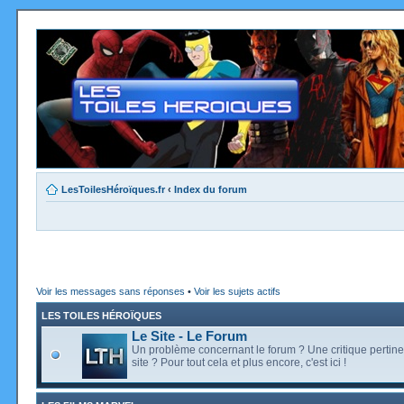
LesToilesHéroïques.fr
‹
Index du forum
Voir les messages sans réponses
•
Voir les sujets actifs
LES TOILES HÉROÏQUES
Le Site - Le Forum
Un problème concernant le forum ? Une critique pertine
site ? Pour tout cela et plus encore, c'est ici !