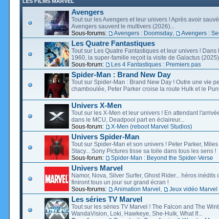
LES FILMS MARVEL
Avengers
Tout sur les Avengers et leur univers ! Après avoir sauvé 
Avengers sauvent le multivers (2026)...
Sous-forums:
Avengers : Doomsday
,
Avengers : Se
Les Quatre Fantastiques
Tout sur Les Quatre Fantastiques et leur univers ! Dans
1960, la super-famille reçoit la visite de Galactus (2025).
Sous-forum:
Les 4 Fantastiques : Premiers pas
Spider-Man : Brand New Day
Tout sur Spider-Man : Brand New Day ! Outre une vie p
chamboulée, Peter Parker croise la route Hulk et le Puni
Univers X-Men
Tout sur les X-Men et leur univers ! En attendant l'arri
dans le MCU, Deadpool part en éclaireur...
Sous-forum:
X-Men (reboot Marvel Studios)
Univers Spider-Man
Tout sur Spider-Man et son univers ! Peter Parker, Mil
Stacy... Sony Pictures tisse sa toile dans tous les sens !
Sous-forum:
Spider-Man : Beyond the Spider-Verse
Univers Marvel
Namor, Nova, Silver Surfer, Ghost Rider... héros inédits 
finiront tous un jour sur grand écran !
Sous-forums:
Animation Marvel
,
Jeux vidéo Marvel
Les séries TV Marvel
Tout sur les séries TV Marvel ! The Falcon and The Wint
WandaVision, Loki, Hawkeye, She-Hulk, What If...