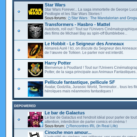
Star Wars
Star Wars Forever... La saga immortelle de George Luca
Postlogie et les Star Wars Stories !
Sous-forums:
Star Wars : The Mandalorian and Grog
Transformers - Hasbro - Mattel
Autobots, roll out ! Tout sur l'Univers Cinématographiq
des films de Michael Bay au spin-off Bumblebee...
Le Hobbit - Le Seigneur des Anneaux
Almareä Aurë ! Ici, on discute du Seigneur des Anneaux,
de l’œuvre de Tolkien. Le parler noir est interdit.
Harry Potter
Bienvenue à Poudlard ! Tout sur l'Univers Cinématogra
Potter, de la saga principale aux Animaux Fantastiques..
Pellicule fantastique, pellicule SF
Avatar, Godzilla, Jurassic World, Terminator... tous les f
héroïques mais néanmoins fantastiques !
DEPOWERED
Le bar de Galactus
Le bar de Galactus est l'endroit idéal pour parler de tout
attention, interdiction de parler comics et cinéma !
Sous-forum:
Rencontres IRL (In Real Life)
Cinoche mon amour...
L'actualité du cinéma, vos critiques, vos coups de cœur,