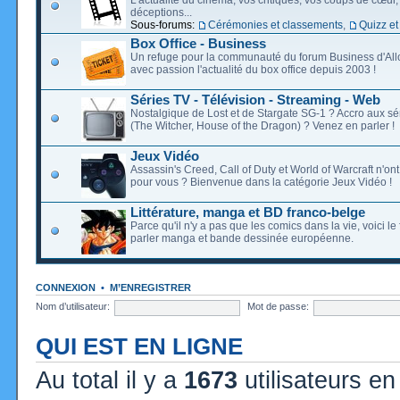
déceptions...
Sous-forums:
Cérémonies et classements
,
Quizz et
Box Office - Business
Un refuge pour la communauté du forum Business d'Allo
avec passion l'actualité du box office depuis 2003 !
Séries TV - Télévision - Streaming - Web
Nostalgique de Lost et de Stargate SG-1 ? Accro aux s
(The Witcher, House of the Dragon) ? Venez en parler !
Jeux Vidéo
Assassin's Creed, Call of Duty et World of Warcraft n'on
pour vous ? Bienvenue dans la catégorie Jeux Vidéo !
Littérature, manga et BD franco-belge
Parce qu'il n'y a pas que les comics dans la vie, voici l
parler manga et bande dessinée européenne.
CONNEXION
•
M’ENREGISTRER
Nom d’utilisateur:
Mot de passe:
QUI EST EN LIGNE
Au total il y a
1673
utilisateurs en 