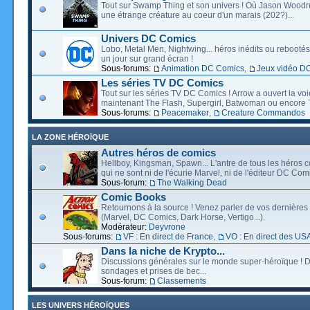
Tout sur Swamp Thing et son univers ! Où Jason Wood
une étrange créature au coeur d'un marais (202?)...
Univers DC Comics
Lobo, Metal Men, Nightwing... héros inédits ou rebootés, 
un jour sur grand écran !
Sous-forums:
Animation DC Comics
,
Jeux vidéo D
Les séries TV DC Comics
Tout sur les séries TV DC Comics ! Arrow a ouvert la voie
maintenant The Flash, Supergirl, Batwoman ou encore T
Sous-forums:
Peacemaker
,
Creature Commandos
LA ZONE HÉROÏQUE
Autres héros de comics
Hellboy, Kingsman, Spawn... L'antre de tous les héros c
qui ne sont ni de l'écurie Marvel, ni de l'éditeur DC Comi
Sous-forum:
The Walking Dead
Comic Books
Retournons à la source ! Venez parler de vos dernières 
(Marvel, DC Comics, Dark Horse, Vertigo...).
Modérateur:
Deyvrone
Sous-forums:
VF : En direct de France
,
VO : En direct des US
Dans la niche de Krypto...
Discussions générales sur le monde super-héroïque ! D
sondages et prises de bec...
Sous-forum:
Classements
LES UNIVERS HÉROÏQUES