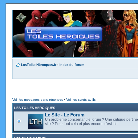
LesToilesHéroïques.fr
‹
Index du forum
Voir les messages sans réponses
•
Voir les sujets actifs
LES TOILES HÉROÏQUES
Le Site - Le Forum
Un problème concernant le forum ? Une critique pertine
site ? Pour tout cela et plus encore, c'est ici !