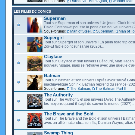
Sous-forums:
Daredevil : Born Again
,
Wonder Man
LES FILMS DC COMICS
Superman
Tout sur Superman et son univers ! Un jeune Clark Kent
David Corenswet pousse la porte d'un nouvel univers (2
Sous-forums:
Man of Steel
,
Superman
,
Man of T
Supergirl
Tout sur Supergirl et son univers ! En plein road trip co
Zor-El fait le point sur sa vie (2026)...
Clayface
Tout sur Clayface et son univers ! Défiguré, Matt Hagen
nouveau visage, mais se retrouve avec une gueule d'arg
Batman
Tout sur Batman et son univers ! Après avoir sauvé Go
machiavélique Sphinx, Batman reprend du service (2027
Sous-forums:
The Batman
,
The Batman Part II
The Authority
Tout sur The Authority et son univers ! Avec The Authority, 
les moyens quand il s'agit de sauver le monde (202?)...
The Brave and the Bold
Tout sur The Brave and the Bold et son univers ! Batman
avec un allié inattendu... son fils, Damian Wayne, alias 
Swamp Thing