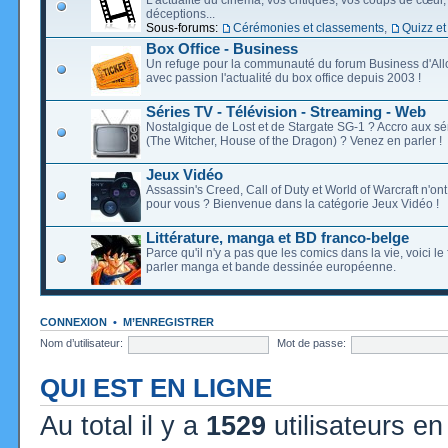
déceptions...
Sous-forums:
Cérémonies et classements
,
Quizz et
Box Office - Business
Un refuge pour la communauté du forum Business d'Allo
avec passion l'actualité du box office depuis 2003 !
Séries TV - Télévision - Streaming - Web
Nostalgique de Lost et de Stargate SG-1 ? Accro aux s
(The Witcher, House of the Dragon) ? Venez en parler !
Jeux Vidéo
Assassin's Creed, Call of Duty et World of Warcraft n'on
pour vous ? Bienvenue dans la catégorie Jeux Vidéo !
Littérature, manga et BD franco-belge
Parce qu'il n'y a pas que les comics dans la vie, voici l
parler manga et bande dessinée européenne.
CONNEXION
•
M’ENREGISTRER
Nom d’utilisateur:
Mot de passe:
QUI EST EN LIGNE
Au total il y a
1529
utilisateurs en 