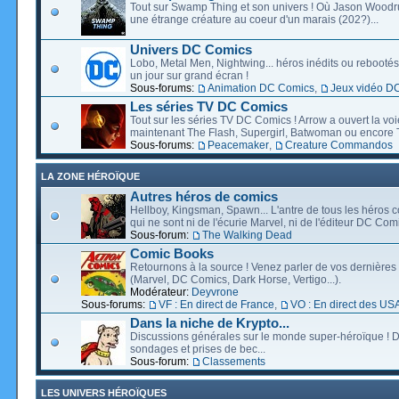
Tout sur Swamp Thing et son univers ! Où Jason Wood
une étrange créature au coeur d'un marais (202?)...
Univers DC Comics
Lobo, Metal Men, Nightwing... héros inédits ou rebootés, 
un jour sur grand écran !
Sous-forums:
Animation DC Comics
,
Jeux vidéo D
Les séries TV DC Comics
Tout sur les séries TV DC Comics ! Arrow a ouvert la voie
maintenant The Flash, Supergirl, Batwoman ou encore T
Sous-forums:
Peacemaker
,
Creature Commandos
LA ZONE HÉROÏQUE
Autres héros de comics
Hellboy, Kingsman, Spawn... L'antre de tous les héros c
qui ne sont ni de l'écurie Marvel, ni de l'éditeur DC Comi
Sous-forum:
The Walking Dead
Comic Books
Retournons à la source ! Venez parler de vos dernières 
(Marvel, DC Comics, Dark Horse, Vertigo...).
Modérateur:
Deyvrone
Sous-forums:
VF : En direct de France
,
VO : En direct des US
Dans la niche de Krypto...
Discussions générales sur le monde super-héroïque ! D
sondages et prises de bec...
Sous-forum:
Classements
LES UNIVERS HÉROÏQUES