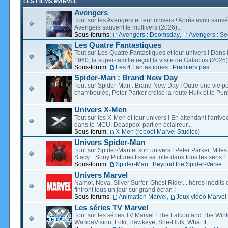
LES FILMS MARVEL
Avengers
Tout sur les Avengers et leur univers ! Après avoir sauvé 
Avengers sauvent le multivers (2026)...
Sous-forums:
Avengers : Doomsday
,
Avengers : Se
Les Quatre Fantastiques
Tout sur Les Quatre Fantastiques et leur univers ! Dans
1960, la super-famille reçoit la visite de Galactus (2025).
Sous-forum:
Les 4 Fantastiques : Premiers pas
Spider-Man : Brand New Day
Tout sur Spider-Man : Brand New Day ! Outre une vie p
chamboulée, Peter Parker croise la route Hulk et le Puni
Univers X-Men
Tout sur les X-Men et leur univers ! En attendant l'arri
dans le MCU, Deadpool part en éclaireur...
Sous-forum:
X-Men (reboot Marvel Studios)
Univers Spider-Man
Tout sur Spider-Man et son univers ! Peter Parker, Mil
Stacy... Sony Pictures tisse sa toile dans tous les sens !
Sous-forum:
Spider-Man : Beyond the Spider-Verse
Univers Marvel
Namor, Nova, Silver Surfer, Ghost Rider... héros inédits 
finiront tous un jour sur grand écran !
Sous-forums:
Animation Marvel
,
Jeux vidéo Marvel
Les séries TV Marvel
Tout sur les séries TV Marvel ! The Falcon and The Wint
WandaVision, Loki, Hawkeye, She-Hulk, What If...