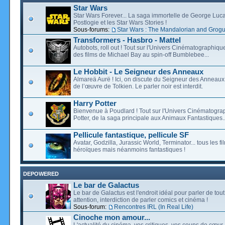
Star Wars
Star Wars Forever... La saga immortelle de George Luca
Postlogie et les Star Wars Stories !
Sous-forums:
Star Wars : The Mandalorian and Grog
Transformers - Hasbro - Mattel
Autobots, roll out ! Tout sur l'Univers Cinématographiq
des films de Michael Bay au spin-off Bumblebee...
Le Hobbit - Le Seigneur des Anneaux
Almareä Aurë ! Ici, on discute du Seigneur des Anneaux,
de l’œuvre de Tolkien. Le parler noir est interdit.
Harry Potter
Bienvenue à Poudlard ! Tout sur l'Univers Cinématogra
Potter, de la saga principale aux Animaux Fantastiques..
Pellicule fantastique, pellicule SF
Avatar, Godzilla, Jurassic World, Terminator... tous les f
héroïques mais néanmoins fantastiques !
DEPOWERED
Le bar de Galactus
Le bar de Galactus est l'endroit idéal pour parler de tout
attention, interdiction de parler comics et cinéma !
Sous-forum:
Rencontres IRL (In Real Life)
Cinoche mon amour...
L'actualité du cinéma, vos critiques, vos coups de cœur,