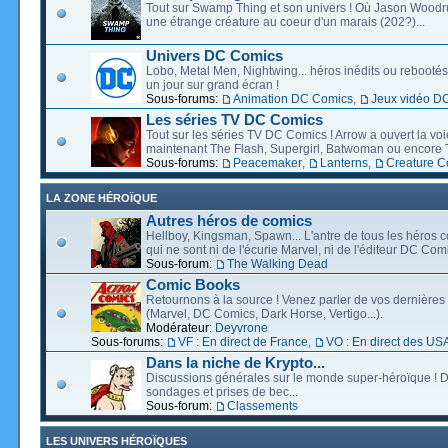
Tout sur Swamp Thing et son univers ! Où Jason Wood
une étrange créature au coeur d'un marais (202?)...
Univers DC Comics
Lobo, Metal Men, Nightwing... héros inédits ou rebootés, 
un jour sur grand écran !
Sous-forums:
Animation DC Comics
,
Jeux vidéo D
Les séries TV DC Comics
Tout sur les séries TV DC Comics ! Arrow a ouvert la voie
maintenant The Flash, Supergirl, Batwoman ou encore T
Sous-forums:
Peacemaker
,
Lanterns
,
Creature 
LA ZONE HÉROÏQUE
Autres héros de comics
Hellboy, Kingsman, Spawn... L'antre de tous les héros c
qui ne sont ni de l'écurie Marvel, ni de l'éditeur DC Comi
Sous-forum:
The Walking Dead
Comic Books
Retournons à la source ! Venez parler de vos dernières 
(Marvel, DC Comics, Dark Horse, Vertigo...).
Modérateur:
Deyvrone
Sous-forums:
VF : En direct de France
,
VO : En direct des US
Dans la niche de Krypto...
Discussions générales sur le monde super-héroïque ! D
sondages et prises de bec...
Sous-forum:
Classements
LES UNIVERS HÉROÏQUES