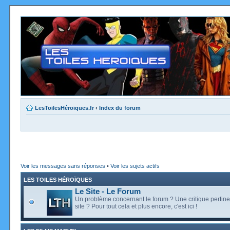
LesToilesHéroïques.fr
‹
Index du forum
Voir les messages sans réponses
•
Voir les sujets actifs
LES TOILES HÉROÏQUES
Le Site - Le Forum
Un problème concernant le forum ? Une critique pertine
site ? Pour tout cela et plus encore, c'est ici !