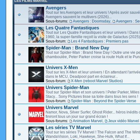
LES FILMS MARVEL
Avengers
Tout sur les Avengers et leur univers ! Après avoir sauvé 
Avengers sauvent le multivers (2026)...
Sous-forums:
Avengers : Doomsday
,
Avengers : Se
Les Quatre Fantastiques
Tout sur Les Quatre Fantastiques et leur univers ! Dans
1960, la super-famille reçoit la visite de Galactus (2025).
Sous-forum:
Les 4 Fantastiques : Premiers pas
Spider-Man : Brand New Day
Tout sur Spider-Man : Brand New Day ! Outre une vie p
chamboulée, Peter Parker croise la route Hulk et le Puni
Univers X-Men
Tout sur les X-Men et leur univers ! En attendant l'arri
dans le MCU, Deadpool part en éclaireur...
Sous-forum:
X-Men (reboot Marvel Studios)
Univers Spider-Man
Tout sur Spider-Man et son univers ! Peter Parker, Mil
Stacy... Sony Pictures tisse sa toile dans tous les sens !
Sous-forum:
Spider-Man : Beyond the Spider-Verse
Univers Marvel
Namor, Nova, Silver Surfer, Ghost Rider... héros inédits 
finiront tous un jour sur grand écran !
Sous-forums:
Animation Marvel
,
Jeux vidéo Marvel
Les séries TV Marvel
Tout sur les séries TV Marvel ! The Falcon and The Wint
WandaVision, Loki, Hawkeye, She-Hulk, What If...