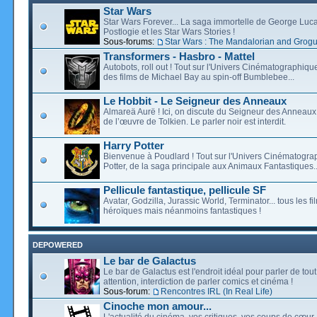
Star Wars
Star Wars Forever... La saga immortelle de George Luca
Postlogie et les Star Wars Stories !
Sous-forums:
Star Wars : The Mandalorian and Grog
Transformers - Hasbro - Mattel
Autobots, roll out ! Tout sur l'Univers Cinématographiq
des films de Michael Bay au spin-off Bumblebee...
Le Hobbit - Le Seigneur des Anneaux
Almareä Aurë ! Ici, on discute du Seigneur des Anneaux,
de l’œuvre de Tolkien. Le parler noir est interdit.
Harry Potter
Bienvenue à Poudlard ! Tout sur l'Univers Cinématogra
Potter, de la saga principale aux Animaux Fantastiques..
Pellicule fantastique, pellicule SF
Avatar, Godzilla, Jurassic World, Terminator... tous les f
héroïques mais néanmoins fantastiques !
DEPOWERED
Le bar de Galactus
Le bar de Galactus est l'endroit idéal pour parler de tout
attention, interdiction de parler comics et cinéma !
Sous-forum:
Rencontres IRL (In Real Life)
Cinoche mon amour...
L'actualité du cinéma, vos critiques, vos coups de cœur,