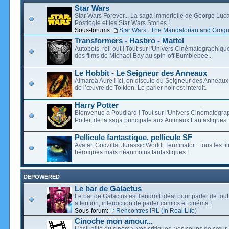
Star Wars
Star Wars Forever... La saga immortelle de George Luca
Postlogie et les Star Wars Stories !
Sous-forums:
Star Wars : The Mandalorian and Grog
Transformers - Hasbro - Mattel
Autobots, roll out ! Tout sur l'Univers Cinématographiq
des films de Michael Bay au spin-off Bumblebee...
Le Hobbit - Le Seigneur des Anneaux
Almareä Aurë ! Ici, on discute du Seigneur des Anneaux,
de l’œuvre de Tolkien. Le parler noir est interdit.
Harry Potter
Bienvenue à Poudlard ! Tout sur l'Univers Cinématogra
Potter, de la saga principale aux Animaux Fantastiques..
Pellicule fantastique, pellicule SF
Avatar, Godzilla, Jurassic World, Terminator... tous les f
héroïques mais néanmoins fantastiques !
DEPOWERED
Le bar de Galactus
Le bar de Galactus est l'endroit idéal pour parler de tout
attention, interdiction de parler comics et cinéma !
Sous-forum:
Rencontres IRL (In Real Life)
Cinoche mon amour...
L'actualité du cinéma, vos critiques, vos coups de cœur,