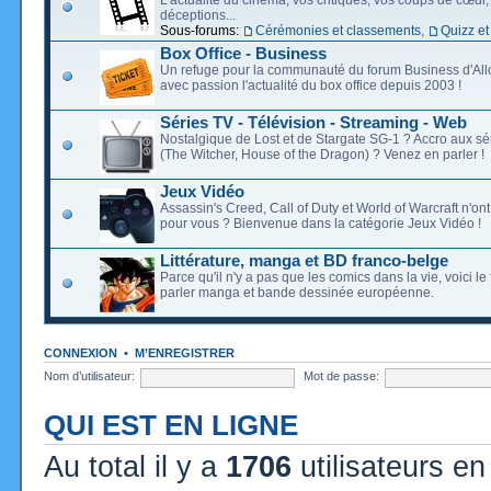
déceptions...
Sous-forums:
Cérémonies et classements
,
Quizz et
Box Office - Business
Un refuge pour la communauté du forum Business d'Allo
avec passion l'actualité du box office depuis 2003 !
Séries TV - Télévision - Streaming - Web
Nostalgique de Lost et de Stargate SG-1 ? Accro aux s
(The Witcher, House of the Dragon) ? Venez en parler !
Jeux Vidéo
Assassin's Creed, Call of Duty et World of Warcraft n'on
pour vous ? Bienvenue dans la catégorie Jeux Vidéo !
Littérature, manga et BD franco-belge
Parce qu'il n'y a pas que les comics dans la vie, voici l
parler manga et bande dessinée européenne.
CONNEXION
•
M’ENREGISTRER
Nom d’utilisateur:
Mot de passe:
QUI EST EN LIGNE
Au total il y a
1706
utilisateurs en 