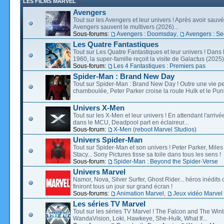
LES FILMS MARVEL
Avengers
Tout sur les Avengers et leur univers ! Après avoir sauvé 
Avengers sauvent le multivers (2026)...
Sous-forums:
Avengers : Doomsday
,
Avengers : Se
Les Quatre Fantastiques
Tout sur Les Quatre Fantastiques et leur univers ! Dans
1960, la super-famille reçoit la visite de Galactus (2025).
Sous-forum:
Les 4 Fantastiques : Premiers pas
Spider-Man : Brand New Day
Tout sur Spider-Man : Brand New Day ! Outre une vie p
chamboulée, Peter Parker croise la route Hulk et le Puni
Univers X-Men
Tout sur les X-Men et leur univers ! En attendant l'arri
dans le MCU, Deadpool part en éclaireur...
Sous-forum:
X-Men (reboot Marvel Studios)
Univers Spider-Man
Tout sur Spider-Man et son univers ! Peter Parker, Mil
Stacy... Sony Pictures tisse sa toile dans tous les sens !
Sous-forum:
Spider-Man : Beyond the Spider-Verse
Univers Marvel
Namor, Nova, Silver Surfer, Ghost Rider... héros inédits 
finiront tous un jour sur grand écran !
Sous-forums:
Animation Marvel
,
Jeux vidéo Marvel
Les séries TV Marvel
Tout sur les séries TV Marvel ! The Falcon and The Wint
WandaVision, Loki, Hawkeye, She-Hulk, What If...