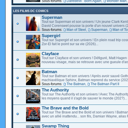
Sous-forums:
Daredevil : Born Again
,
Wonder Man
LES FILMS DC COMICS
Superman
Tout sur Superman et son univers ! Un jeune Clark Kent
David Corenswet pousse la porte d'un nouvel univers (2
Sous-forums:
Man of Steel
,
Superman
,
Man of T
Supergirl
Tout sur Supergirl et son univers ! En plein road trip co
Zor-El fait le point sur sa vie (2026)...
Clayface
Tout sur Clayface et son univers ! Défiguré, Matt Hagen
nouveau visage, mais se retrouve avec une gueule d'arg
Batman
Tout sur Batman et son univers ! Après avoir sauvé Go
machiavélique Sphinx, Batman reprend du service (2027
Sous-forums:
The Batman
,
The Batman Part II
The Authority
Tout sur The Authority et son univers ! Avec The Authority, 
les moyens quand il s'agit de sauver le monde (202?)...
The Brave and the Bold
Tout sur The Brave and the Bold et son univers ! Batman
avec un allié inattendu... son fils, Damian Wayne, alias 
Swamp Thing