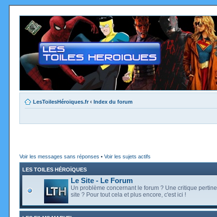
LesToilesHéroïques.fr
‹
Index du forum
Voir les messages sans réponses
•
Voir les sujets actifs
LES TOILES HÉROÏQUES
Le Site - Le Forum
Un problème concernant le forum ? Une critique pertine
site ? Pour tout cela et plus encore, c'est ici !