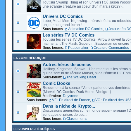
Tout sur Swamp Thing et son univers ! Où Jason Wood
une étrange créature au coeur d'un marais (202?)...
Univers DC Comics
Lobo, Metal Men, Nightwing... héros inédits ou rebootés, 
un jour sur grand écran !
Sous-forums:
Animation DC Comics
,
Jeux vidéo D
Les séries TV DC Comics
Tout sur les séries TV DC Comics ! Arrow a ouvert la voie
maintenant The Flash, Supergirl, Batwoman ou encore T
Sous-forums:
Peacemaker
,
Creature Commandos
LA ZONE HÉROÏQUE
Autres héros de comics
Hellboy, Kingsman, Spawn... L'antre de tous les héros c
qui ne sont ni de l'écurie Marvel, ni de l'éditeur DC Comi
Sous-forum:
The Walking Dead
Comic Books
Retournons à la source ! Venez parler de vos dernières 
(Marvel, DC Comics, Dark Horse, Vertigo...).
Modérateur:
Deyvrone
Sous-forums:
VF : En direct de France
,
VO : En direct des US
Dans la niche de Krypto...
Discussions générales sur le monde super-héroïque ! D
sondages et prises de bec...
Sous-forum:
Classements
LES UNIVERS HÉROÏQUES