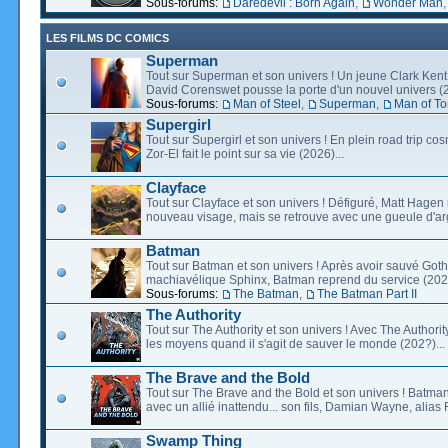
Sous-forums:
Daredevil : Born Again
,
Wonder Man
LES FILMS DC COMICS
Superman
Tout sur Superman et son univers ! Un jeune Clark Kent
David Corenswet pousse la porte d'un nouvel univers (2
Sous-forums:
Man of Steel
,
Superman
,
Man of T
Supergirl
Tout sur Supergirl et son univers ! En plein road trip co
Zor-El fait le point sur sa vie (2026)...
Clayface
Tout sur Clayface et son univers ! Défiguré, Matt Hagen
nouveau visage, mais se retrouve avec une gueule d'arg
Batman
Tout sur Batman et son univers ! Après avoir sauvé Go
machiavélique Sphinx, Batman reprend du service (2027
Sous-forums:
The Batman
,
The Batman Part II
The Authority
Tout sur The Authority et son univers ! Avec The Authority, 
les moyens quand il s'agit de sauver le monde (202?)...
The Brave and the Bold
Tout sur The Brave and the Bold et son univers ! Batman
avec un allié inattendu... son fils, Damian Wayne, alias 
Swamp Thing