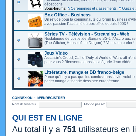
déceptions...
Sous-forums:
Cérémonies et classements
,
Quizz et
Box Office - Business
Un refuge pour la communauté du forum Business d'Allo
avec passion l'actualité du box office depuis 2003 !
Séries TV - Télévision - Streaming - Web
Nostalgique de Lost et de Stargate SG-1 ? Accro aux s
(The Witcher, House of the Dragon) ? Venez en parler !
Jeux Vidéo
Assassin's Creed, Call of Duty et World of Warcraft n'on
pour vous ? Bienvenue dans la catégorie Jeux Vidéo !
Littérature, manga et BD franco-belge
Parce qu'il n'y a pas que les comics dans la vie, voici l
parler manga et bande dessinée européenne.
CONNEXION
•
M’ENREGISTRER
Nom d’utilisateur:
Mot de passe:
QUI EST EN LIGNE
Au total il y a
751
utilisateurs en l