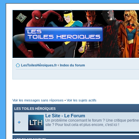
LesToilesHéroïques.fr
‹
Index du forum
Voir les messages sans réponses
•
Voir les sujets actifs
LES TOILES HÉROÏQUES
Le Site - Le Forum
Un problème concernant le forum ? Une critique pertine
site ? Pour tout cela et plus encore, c'est ici !