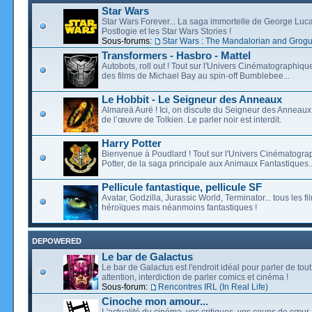
Star Wars
Star Wars Forever... La saga immortelle de George Luca
Postlogie et les Star Wars Stories !
Sous-forums:
Star Wars : The Mandalorian and Grog
Transformers - Hasbro - Mattel
Autobots, roll out ! Tout sur l'Univers Cinématographiq
des films de Michael Bay au spin-off Bumblebee...
Le Hobbit - Le Seigneur des Anneaux
Almareä Aurë ! Ici, on discute du Seigneur des Anneaux,
de l’œuvre de Tolkien. Le parler noir est interdit.
Harry Potter
Bienvenue à Poudlard ! Tout sur l'Univers Cinématogra
Potter, de la saga principale aux Animaux Fantastiques..
Pellicule fantastique, pellicule SF
Avatar, Godzilla, Jurassic World, Terminator... tous les f
héroïques mais néanmoins fantastiques !
DEPOWERED
Le bar de Galactus
Le bar de Galactus est l'endroit idéal pour parler de tout
attention, interdiction de parler comics et cinéma !
Sous-forum:
Rencontres IRL (In Real Life)
Cinoche mon amour...
L'actualité du cinéma, vos critiques, vos coups de cœur,