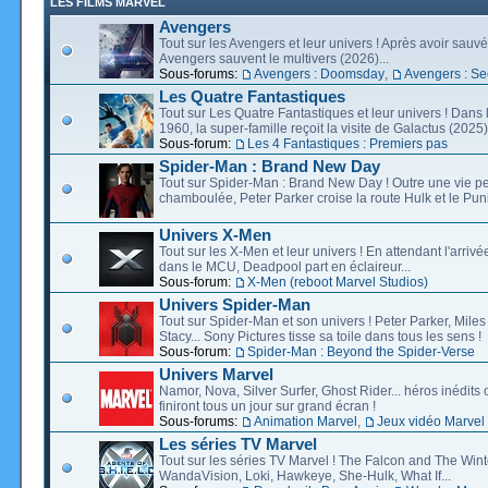
LES FILMS MARVEL
Avengers
Tout sur les Avengers et leur univers ! Après avoir sauvé 
Avengers sauvent le multivers (2026)...
Sous-forums:
Avengers : Doomsday
,
Avengers : Se
Les Quatre Fantastiques
Tout sur Les Quatre Fantastiques et leur univers ! Dans
1960, la super-famille reçoit la visite de Galactus (2025).
Sous-forum:
Les 4 Fantastiques : Premiers pas
Spider-Man : Brand New Day
Tout sur Spider-Man : Brand New Day ! Outre une vie p
chamboulée, Peter Parker croise la route Hulk et le Puni
Univers X-Men
Tout sur les X-Men et leur univers ! En attendant l'arri
dans le MCU, Deadpool part en éclaireur...
Sous-forum:
X-Men (reboot Marvel Studios)
Univers Spider-Man
Tout sur Spider-Man et son univers ! Peter Parker, Mil
Stacy... Sony Pictures tisse sa toile dans tous les sens !
Sous-forum:
Spider-Man : Beyond the Spider-Verse
Univers Marvel
Namor, Nova, Silver Surfer, Ghost Rider... héros inédits 
finiront tous un jour sur grand écran !
Sous-forums:
Animation Marvel
,
Jeux vidéo Marvel
Les séries TV Marvel
Tout sur les séries TV Marvel ! The Falcon and The Wint
WandaVision, Loki, Hawkeye, She-Hulk, What If...