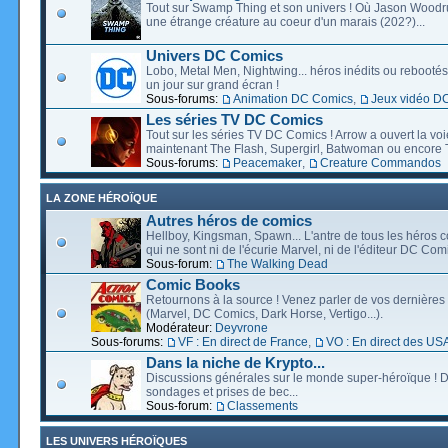
Tout sur Swamp Thing et son univers ! Où Jason Wood
une étrange créature au coeur d'un marais (202?)...
Univers DC Comics
Lobo, Metal Men, Nightwing... héros inédits ou rebootés, 
un jour sur grand écran !
Sous-forums:
Animation DC Comics
,
Jeux vidéo D
Les séries TV DC Comics
Tout sur les séries TV DC Comics ! Arrow a ouvert la voie
maintenant The Flash, Supergirl, Batwoman ou encore T
Sous-forums:
Peacemaker
,
Creature Commandos
LA ZONE HÉROÏQUE
Autres héros de comics
Hellboy, Kingsman, Spawn... L'antre de tous les héros c
qui ne sont ni de l'écurie Marvel, ni de l'éditeur DC Comi
Sous-forum:
The Walking Dead
Comic Books
Retournons à la source ! Venez parler de vos dernières 
(Marvel, DC Comics, Dark Horse, Vertigo...).
Modérateur:
Deyvrone
Sous-forums:
VF : En direct de France
,
VO : En direct des US
Dans la niche de Krypto...
Discussions générales sur le monde super-héroïque ! D
sondages et prises de bec...
Sous-forum:
Classements
LES UNIVERS HÉROÏQUES