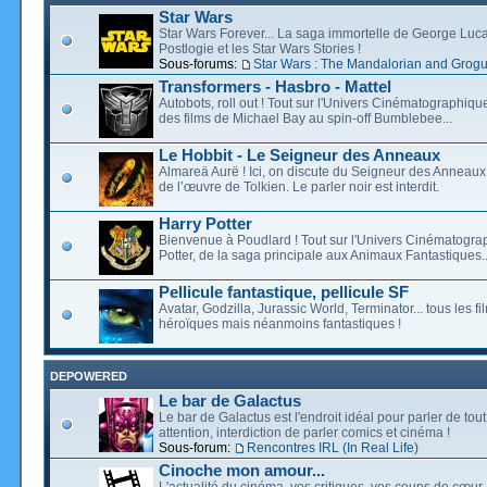
Star Wars
Star Wars Forever... La saga immortelle de George Luca
Postlogie et les Star Wars Stories !
Sous-forums:
Star Wars : The Mandalorian and Grog
Transformers - Hasbro - Mattel
Autobots, roll out ! Tout sur l'Univers Cinématographiq
des films de Michael Bay au spin-off Bumblebee...
Le Hobbit - Le Seigneur des Anneaux
Almareä Aurë ! Ici, on discute du Seigneur des Anneaux,
de l’œuvre de Tolkien. Le parler noir est interdit.
Harry Potter
Bienvenue à Poudlard ! Tout sur l'Univers Cinématogra
Potter, de la saga principale aux Animaux Fantastiques..
Pellicule fantastique, pellicule SF
Avatar, Godzilla, Jurassic World, Terminator... tous les f
héroïques mais néanmoins fantastiques !
DEPOWERED
Le bar de Galactus
Le bar de Galactus est l'endroit idéal pour parler de tout
attention, interdiction de parler comics et cinéma !
Sous-forum:
Rencontres IRL (In Real Life)
Cinoche mon amour...
L'actualité du cinéma, vos critiques, vos coups de cœur,