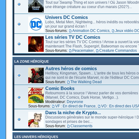
Tout sur Swamp Thing et son univers ! Où Jason Wood
une étrange créature au coeur d'un marais (202?)...
Univers DC Comics
Lobo, Metal Men, Nightwing... héros inédits ou rebootés, 
un jour sur grand écran !
Sous-forums:
Animation DC Comics
,
Jeux vidéo D
Les séries TV DC Comics
Tout sur les séries TV DC Comics ! Arrow a ouvert la voie
maintenant The Flash, Supergirl, Batwoman ou encore T
Sous-forums:
Peacemaker
,
Creature Commandos
LA ZONE HÉROÏQUE
Autres héros de comics
Hellboy, Kingsman, Spawn... L'antre de tous les héros c
qui ne sont ni de l'écurie Marvel, ni de l'éditeur DC Comi
Sous-forum:
The Walking Dead
Comic Books
Retournons à la source ! Venez parler de vos dernières 
(Marvel, DC Comics, Dark Horse, Vertigo...).
Modérateur:
Deyvrone
Sous-forums:
VF : En direct de France
,
VO : En direct des US
Dans la niche de Krypto...
Discussions générales sur le monde super-héroïque ! D
sondages et prises de bec...
Sous-forum:
Classements
LES UNIVERS HÉROÏQUES