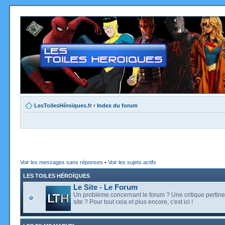
LesToilesHéroïques.fr
‹
Index du forum
Voir les messages sans réponses
•
Voir les sujets actifs
LES TOILES HÉROÏQUES
Le Site - Le Forum
Un problème concernant le forum ? Une critique pertine
site ? Pour tout cela et plus encore, c'est ici !