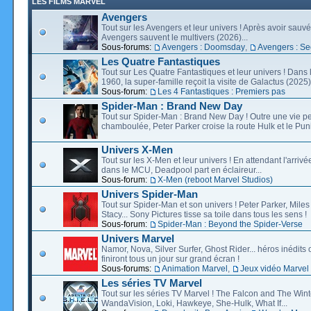
LES FILMS MARVEL
Avengers
Tout sur les Avengers et leur univers ! Après avoir sauvé 
Avengers sauvent le multivers (2026)...
Sous-forums:
Avengers : Doomsday
,
Avengers : Se
Les Quatre Fantastiques
Tout sur Les Quatre Fantastiques et leur univers ! Dans
1960, la super-famille reçoit la visite de Galactus (2025).
Sous-forum:
Les 4 Fantastiques : Premiers pas
Spider-Man : Brand New Day
Tout sur Spider-Man : Brand New Day ! Outre une vie p
chamboulée, Peter Parker croise la route Hulk et le Puni
Univers X-Men
Tout sur les X-Men et leur univers ! En attendant l'arri
dans le MCU, Deadpool part en éclaireur...
Sous-forum:
X-Men (reboot Marvel Studios)
Univers Spider-Man
Tout sur Spider-Man et son univers ! Peter Parker, Mil
Stacy... Sony Pictures tisse sa toile dans tous les sens !
Sous-forum:
Spider-Man : Beyond the Spider-Verse
Univers Marvel
Namor, Nova, Silver Surfer, Ghost Rider... héros inédits 
finiront tous un jour sur grand écran !
Sous-forums:
Animation Marvel
,
Jeux vidéo Marvel
Les séries TV Marvel
Tout sur les séries TV Marvel ! The Falcon and The Wint
WandaVision, Loki, Hawkeye, She-Hulk, What If...