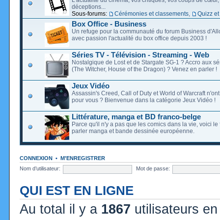
déceptions...
Sous-forums:
Cérémonies et classements
,
Quizz et
Box Office - Business
Un refuge pour la communauté du forum Business d'Allo
avec passion l'actualité du box office depuis 2003 !
Séries TV - Télévision - Streaming - Web
Nostalgique de Lost et de Stargate SG-1 ? Accro aux s
(The Witcher, House of the Dragon) ? Venez en parler !
Jeux Vidéo
Assassin's Creed, Call of Duty et World of Warcraft n'on
pour vous ? Bienvenue dans la catégorie Jeux Vidéo !
Littérature, manga et BD franco-belge
Parce qu'il n'y a pas que les comics dans la vie, voici l
parler manga et bande dessinée européenne.
CONNEXION
•
M’ENREGISTRER
Nom d’utilisateur:
Mot de passe:
QUI EST EN LIGNE
Au total il y a
1867
utilisateurs en 