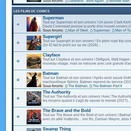
Sous-forums:
Daredevil : Born Again
,
Wonder Man
LES FILMS DC COMICS
Superman
Tout sur Superman et son univers ! Un jeune Clark Kent
David Corenswet pousse la porte d'un nouvel univers (2
Sous-forums:
Man of Steel
,
Superman
,
Man of T
Supergirl
Tout sur Supergirl et son univers ! En plein road trip co
Zor-El fait le point sur sa vie (2026)...
Clayface
Tout sur Clayface et son univers ! Défiguré, Matt Hagen
nouveau visage, mais se retrouve avec une gueule d'arg
Batman
Tout sur Batman et son univers ! Après avoir sauvé Go
machiavélique Sphinx, Batman reprend du service (2027
Sous-forums:
The Batman
,
The Batman Part II
The Authority
Tout sur The Authority et son univers ! Avec The Authority, 
les moyens quand il s'agit de sauver le monde (202?)...
The Brave and the Bold
Tout sur The Brave and the Bold et son univers ! Batman
avec un allié inattendu... son fils, Damian Wayne, alias 
Swamp Thing