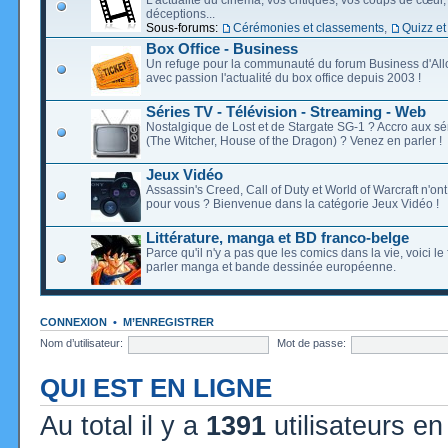
déceptions...
Sous-forums:
Cérémonies et classements
,
Quizz et
Box Office - Business
Un refuge pour la communauté du forum Business d'Allo
avec passion l'actualité du box office depuis 2003 !
Séries TV - Télévision - Streaming - Web
Nostalgique de Lost et de Stargate SG-1 ? Accro aux s
(The Witcher, House of the Dragon) ? Venez en parler !
Jeux Vidéo
Assassin's Creed, Call of Duty et World of Warcraft n'on
pour vous ? Bienvenue dans la catégorie Jeux Vidéo !
Littérature, manga et BD franco-belge
Parce qu'il n'y a pas que les comics dans la vie, voici l
parler manga et bande dessinée européenne.
CONNEXION
•
M’ENREGISTRER
Nom d’utilisateur:
Mot de passe:
QUI EST EN LIGNE
Au total il y a
1391
utilisateurs en 