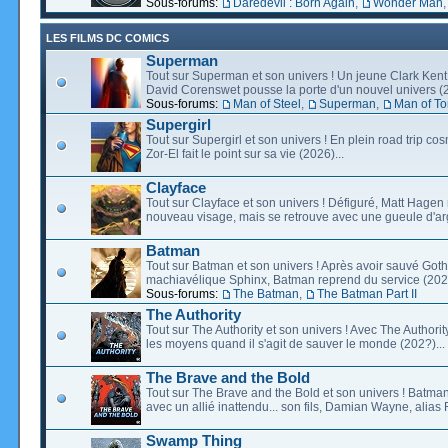
Sous-forums:
Daredevil : Born Again
,
Wonder Man
LES FILMS DC COMICS
Superman
Tout sur Superman et son univers ! Un jeune Clark Kent
David Corenswet pousse la porte d'un nouvel univers (2
Sous-forums:
Man of Steel
,
Superman
,
Man of T
Supergirl
Tout sur Supergirl et son univers ! En plein road trip co
Zor-El fait le point sur sa vie (2026)...
Clayface
Tout sur Clayface et son univers ! Défiguré, Matt Hagen
nouveau visage, mais se retrouve avec une gueule d'arg
Batman
Tout sur Batman et son univers ! Après avoir sauvé Go
machiavélique Sphinx, Batman reprend du service (2027
Sous-forums:
The Batman
,
The Batman Part II
The Authority
Tout sur The Authority et son univers ! Avec The Authority, 
les moyens quand il s'agit de sauver le monde (202?)...
The Brave and the Bold
Tout sur The Brave and the Bold et son univers ! Batman
avec un allié inattendu... son fils, Damian Wayne, alias 
Swamp Thing