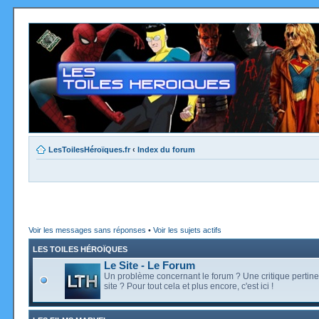
LesToilesHéroïques.fr
‹
Index du forum
Voir les messages sans réponses
•
Voir les sujets actifs
LES TOILES HÉROÏQUES
Le Site - Le Forum
Un problème concernant le forum ? Une critique pertine
site ? Pour tout cela et plus encore, c'est ici !