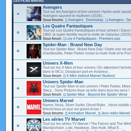
LES FILMS MARVEL
Avengers
Tout sur les Avengers et leur univers ! Après avoir sauvé 
Avengers sauvent le multivers (2026)...
Sous-forums:
Avengers : Doomsday
,
Avengers : Se
Les Quatre Fantastiques
Tout sur Les Quatre Fantastiques et leur univers ! Dans
1960, la super-famille reçoit la visite de Galactus (2025).
Sous-forum:
Les 4 Fantastiques : Premiers pas
Spider-Man : Brand New Day
Tout sur Spider-Man : Brand New Day ! Outre une vie p
chamboulée, Peter Parker croise la route Hulk et le Puni
Univers X-Men
Tout sur les X-Men et leur univers ! En attendant l'arri
dans le MCU, Deadpool part en éclaireur...
Sous-forum:
X-Men (reboot Marvel Studios)
Univers Spider-Man
Tout sur Spider-Man et son univers ! Peter Parker, Mil
Stacy... Sony Pictures tisse sa toile dans tous les sens !
Sous-forum:
Spider-Man : Beyond the Spider-Verse
Univers Marvel
Namor, Nova, Silver Surfer, Ghost Rider... héros inédits 
finiront tous un jour sur grand écran !
Sous-forums:
Animation Marvel
,
Jeux vidéo Marvel
Les séries TV Marvel
Tout sur les séries TV Marvel ! The Falcon and The Wint
WandaVision, Loki, Hawkeye, She-Hulk, What If...