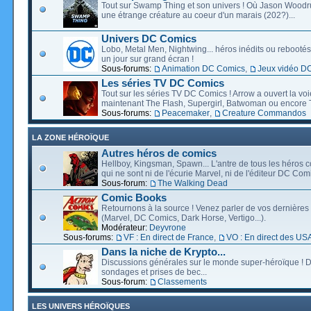
Tout sur Swamp Thing et son univers ! Où Jason Wood
une étrange créature au coeur d'un marais (202?)...
Univers DC Comics
Lobo, Metal Men, Nightwing... héros inédits ou rebootés, 
un jour sur grand écran !
Sous-forums:
Animation DC Comics
,
Jeux vidéo D
Les séries TV DC Comics
Tout sur les séries TV DC Comics ! Arrow a ouvert la voie
maintenant The Flash, Supergirl, Batwoman ou encore T
Sous-forums:
Peacemaker
,
Creature Commandos
LA ZONE HÉROÏQUE
Autres héros de comics
Hellboy, Kingsman, Spawn... L'antre de tous les héros c
qui ne sont ni de l'écurie Marvel, ni de l'éditeur DC Comi
Sous-forum:
The Walking Dead
Comic Books
Retournons à la source ! Venez parler de vos dernières 
(Marvel, DC Comics, Dark Horse, Vertigo...).
Modérateur:
Deyvrone
Sous-forums:
VF : En direct de France
,
VO : En direct des US
Dans la niche de Krypto...
Discussions générales sur le monde super-héroïque ! D
sondages et prises de bec...
Sous-forum:
Classements
LES UNIVERS HÉROÏQUES