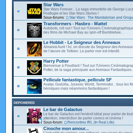
Star Wars
Star Wars Forever... La saga immortelle de George Luca
Postlogie et les Star Wars Stories !
Sous-forums:
Star Wars : The Mandalorian and Grog
Transformers - Hasbro - Mattel
Autobots, roll out ! Tout sur l'Univers Cinématographiq
des films de Michael Bay au spin-off Bumblebee...
Le Hobbit - Le Seigneur des Anneaux
Almareä Aurë ! Ici, on discute du Seigneur des Anneaux,
de l’œuvre de Tolkien. Le parler noir est interdit.
Harry Potter
Bienvenue à Poudlard ! Tout sur l'Univers Cinématogra
Potter, de la saga principale aux Animaux Fantastiques..
Pellicule fantastique, pellicule SF
Avatar, Godzilla, Jurassic World, Terminator... tous les f
héroïques mais néanmoins fantastiques !
DEPOWERED
Le bar de Galactus
Le bar de Galactus est l'endroit idéal pour parler de tout
attention, interdiction de parler comics et cinéma !
Sous-forum:
Rencontres IRL (In Real Life)
Cinoche mon amour...
L'actualité du cinéma, vos critiques, vos coups de cœur,