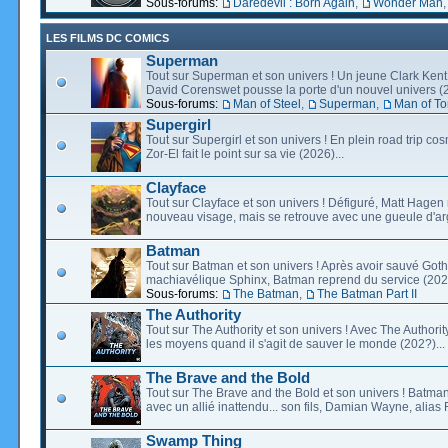
Sous-forums:
Daredevil : Born Again
,
Wonder Man
LES FILMS DC COMICS
Superman
Tout sur Superman et son univers ! Un jeune Clark Kent
David Corenswet pousse la porte d'un nouvel univers (2
Sous-forums:
Man of Steel
,
Superman
,
Man of T
Supergirl
Tout sur Supergirl et son univers ! En plein road trip co
Zor-El fait le point sur sa vie (2026)...
Clayface
Tout sur Clayface et son univers ! Défiguré, Matt Hagen
nouveau visage, mais se retrouve avec une gueule d'arg
Batman
Tout sur Batman et son univers ! Après avoir sauvé Go
machiavélique Sphinx, Batman reprend du service (2027
Sous-forums:
The Batman
,
The Batman Part II
The Authority
Tout sur The Authority et son univers ! Avec The Authority, 
les moyens quand il s'agit de sauver le monde (202?)...
The Brave and the Bold
Tout sur The Brave and the Bold et son univers ! Batman
avec un allié inattendu... son fils, Damian Wayne, alias 
Swamp Thing