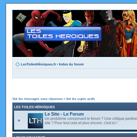
LesToilesHéroïques.fr
‹
Index du forum
Voir les messages sans réponses
•
Voir les sujets actifs
LES TOILES HÉROÏQUES
Le Site - Le Forum
Un problème concernant le forum ? Une critique pertine
site ? Pour tout cela et plus encore, c'est ici !