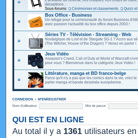
déceptions...
Sous-forums:
Cérémonies et classements
,
Quizz et
Box Office - Business
Un refuge pour la communauté du forum Business d'Allo
avec passion l'actualité du box office depuis 2003 !
Séries TV - Télévision - Streaming - Web
Nostalgique de Lost et de Stargate SG-1 ? Accro aux s
(The Witcher, House of the Dragon) ? Venez en parler !
Jeux Vidéo
Assassin's Creed, Call of Duty et World of Warcraft n'on
pour vous ? Bienvenue dans la catégorie Jeux Vidéo !
Littérature, manga et BD franco-belge
Parce qu'il n'y a pas que les comics dans la vie, voici l
parler manga et bande dessinée européenne.
CONNEXION
•
M’ENREGISTRER
Nom d’utilisateur:
Mot de passe:
QUI EST EN LIGNE
Au total il y a
1361
utilisateurs en 