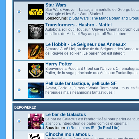
Star Wars
Star Wars Forever... La saga immortelle de George Luca
Postlogie et les Star Wars Stories !
Sous-forums:
Star Wars : The Mandalorian and Grog
Transformers - Hasbro - Mattel
Autobots, roll out ! Tout sur l'Univers Cinématographiq
des films de Michael Bay au spin-off Bumblebee...
Le Hobbit - Le Seigneur des Anneaux
Almareä Aurë ! Ici, on discute du Seigneur des Anneaux,
de l’œuvre de Tolkien. Le parler noir est interdit.
Harry Potter
Bienvenue à Poudlard ! Tout sur l'Univers Cinématogra
Potter, de la saga principale aux Animaux Fantastiques..
Pellicule fantastique, pellicule SF
Avatar, Godzilla, Jurassic World, Terminator... tous les f
héroïques mais néanmoins fantastiques !
DEPOWERED
Le bar de Galactus
Le bar de Galactus est l'endroit idéal pour parler de tout
attention, interdiction de parler comics et cinéma !
Sous-forum:
Rencontres IRL (In Real Life)
Cinoche mon amour...
L'actualité du cinéma, vos critiques, vos coups de cœur,