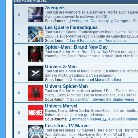
LES FILMS MARVEL
Avengers
Tout sur les Avengers et leur univers ! Après avoir sauvé 
Avengers sauvent le multivers (2026)...
Sous-forums:
Avengers : Doomsday
,
Avengers : Se
Les Quatre Fantastiques
Tout sur Les Quatre Fantastiques et leur univers ! Dans
1960, la super-famille reçoit la visite de Galactus (2025).
Sous-forum:
Les 4 Fantastiques : Premiers pas
Spider-Man : Brand New Day
Tout sur Spider-Man : Brand New Day ! Outre une vie p
chamboulée, Peter Parker croise la route Hulk et le Puni
Univers X-Men
Tout sur les X-Men et leur univers ! En attendant l'arri
dans le MCU, Deadpool part en éclaireur...
Sous-forum:
X-Men (reboot Marvel Studios)
Univers Spider-Man
Tout sur Spider-Man et son univers ! Peter Parker, Mil
Stacy... Sony Pictures tisse sa toile dans tous les sens !
Sous-forum:
Spider-Man : Beyond the Spider-Verse
Univers Marvel
Namor, Nova, Silver Surfer, Ghost Rider... héros inédits 
finiront tous un jour sur grand écran !
Sous-forums:
Animation Marvel
,
Jeux vidéo Marvel
Les séries TV Marvel
Tout sur les séries TV Marvel ! The Falcon and The Wint
WandaVision, Loki, Hawkeye, She-Hulk, What If...