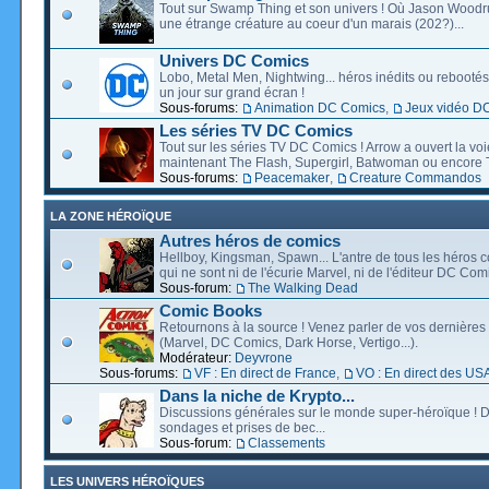
Tout sur Swamp Thing et son univers ! Où Jason Wood
une étrange créature au coeur d'un marais (202?)...
Univers DC Comics
Lobo, Metal Men, Nightwing... héros inédits ou rebootés, 
un jour sur grand écran !
Sous-forums:
Animation DC Comics
,
Jeux vidéo D
Les séries TV DC Comics
Tout sur les séries TV DC Comics ! Arrow a ouvert la voie
maintenant The Flash, Supergirl, Batwoman ou encore T
Sous-forums:
Peacemaker
,
Creature Commandos
LA ZONE HÉROÏQUE
Autres héros de comics
Hellboy, Kingsman, Spawn... L'antre de tous les héros c
qui ne sont ni de l'écurie Marvel, ni de l'éditeur DC Comi
Sous-forum:
The Walking Dead
Comic Books
Retournons à la source ! Venez parler de vos dernières 
(Marvel, DC Comics, Dark Horse, Vertigo...).
Modérateur:
Deyvrone
Sous-forums:
VF : En direct de France
,
VO : En direct des US
Dans la niche de Krypto...
Discussions générales sur le monde super-héroïque ! D
sondages et prises de bec...
Sous-forum:
Classements
LES UNIVERS HÉROÏQUES