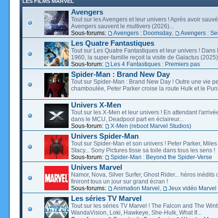
LES FILMS MARVEL
Avengers
Tout sur les Avengers et leur univers ! Après avoir sauvé 
Avengers sauvent le multivers (2026)...
Sous-forums:
Avengers : Doomsday
,
Avengers : Se
Les Quatre Fantastiques
Tout sur Les Quatre Fantastiques et leur univers ! Dans
1960, la super-famille reçoit la visite de Galactus (2025).
Sous-forum:
Les 4 Fantastiques : Premiers pas
Spider-Man : Brand New Day
Tout sur Spider-Man : Brand New Day ! Outre une vie p
chamboulée, Peter Parker croise la route Hulk et le Puni
Univers X-Men
Tout sur les X-Men et leur univers ! En attendant l'arri
dans le MCU, Deadpool part en éclaireur...
Sous-forum:
X-Men (reboot Marvel Studios)
Univers Spider-Man
Tout sur Spider-Man et son univers ! Peter Parker, Mil
Stacy... Sony Pictures tisse sa toile dans tous les sens !
Sous-forum:
Spider-Man : Beyond the Spider-Verse
Univers Marvel
Namor, Nova, Silver Surfer, Ghost Rider... héros inédits 
finiront tous un jour sur grand écran !
Sous-forums:
Animation Marvel
,
Jeux vidéo Marvel
Les séries TV Marvel
Tout sur les séries TV Marvel ! The Falcon and The Wint
WandaVision, Loki, Hawkeye, She-Hulk, What If...