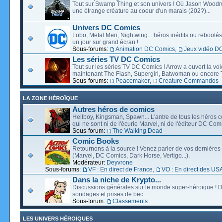
Tout sur Swamp Thing et son univers ! Où Jason Wood
une étrange créature au coeur d'un marais (202?)...
Univers DC Comics
Lobo, Metal Men, Nightwing... héros inédits ou rebootés, 
un jour sur grand écran !
Sous-forums:
Animation DC Comics
,
Jeux vidéo D
Les séries TV DC Comics
Tout sur les séries TV DC Comics ! Arrow a ouvert la voie
maintenant The Flash, Supergirl, Batwoman ou encore T
Sous-forums:
Peacemaker
,
Creature Commandos
LA ZONE HÉROÏQUE
Autres héros de comics
Hellboy, Kingsman, Spawn... L'antre de tous les héros c
qui ne sont ni de l'écurie Marvel, ni de l'éditeur DC Comi
Sous-forum:
The Walking Dead
Comic Books
Retournons à la source ! Venez parler de vos dernières 
(Marvel, DC Comics, Dark Horse, Vertigo...).
Modérateur:
Deyvrone
Sous-forums:
VF : En direct de France
,
VO : En direct des US
Dans la niche de Krypto...
Discussions générales sur le monde super-héroïque ! D
sondages et prises de bec...
Sous-forum:
Classements
LES UNIVERS HÉROÏQUES