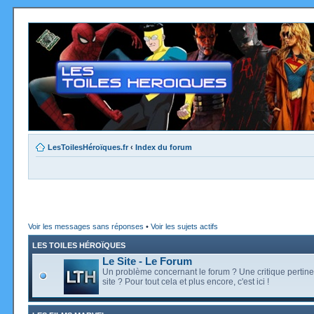
LesToilesHéroïques.fr
‹
Index du forum
Voir les messages sans réponses
•
Voir les sujets actifs
LES TOILES HÉROÏQUES
Le Site - Le Forum
Un problème concernant le forum ? Une critique pertine
site ? Pour tout cela et plus encore, c'est ici !