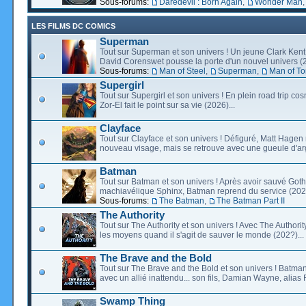
Sous-forums:
Daredevil : Born Again
,
Wonder Man
LES FILMS DC COMICS
Superman
Tout sur Superman et son univers ! Un jeune Clark Kent
David Corenswet pousse la porte d'un nouvel univers (2
Sous-forums:
Man of Steel
,
Superman
,
Man of T
Supergirl
Tout sur Supergirl et son univers ! En plein road trip co
Zor-El fait le point sur sa vie (2026)...
Clayface
Tout sur Clayface et son univers ! Défiguré, Matt Hagen
nouveau visage, mais se retrouve avec une gueule d'arg
Batman
Tout sur Batman et son univers ! Après avoir sauvé Go
machiavélique Sphinx, Batman reprend du service (2027
Sous-forums:
The Batman
,
The Batman Part II
The Authority
Tout sur The Authority et son univers ! Avec The Authority, 
les moyens quand il s'agit de sauver le monde (202?)...
The Brave and the Bold
Tout sur The Brave and the Bold et son univers ! Batman
avec un allié inattendu... son fils, Damian Wayne, alias 
Swamp Thing