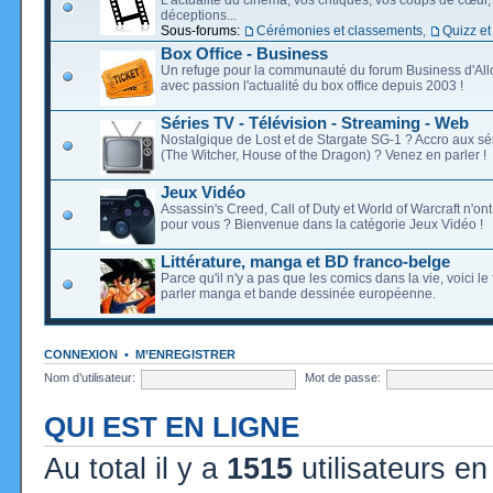
déceptions...
Sous-forums:
Cérémonies et classements
,
Quizz et
Box Office - Business
Un refuge pour la communauté du forum Business d'Allo
avec passion l'actualité du box office depuis 2003 !
Séries TV - Télévision - Streaming - Web
Nostalgique de Lost et de Stargate SG-1 ? Accro aux s
(The Witcher, House of the Dragon) ? Venez en parler !
Jeux Vidéo
Assassin's Creed, Call of Duty et World of Warcraft n'on
pour vous ? Bienvenue dans la catégorie Jeux Vidéo !
Littérature, manga et BD franco-belge
Parce qu'il n'y a pas que les comics dans la vie, voici l
parler manga et bande dessinée européenne.
CONNEXION
•
M’ENREGISTRER
Nom d’utilisateur:
Mot de passe:
QUI EST EN LIGNE
Au total il y a
1515
utilisateurs en 