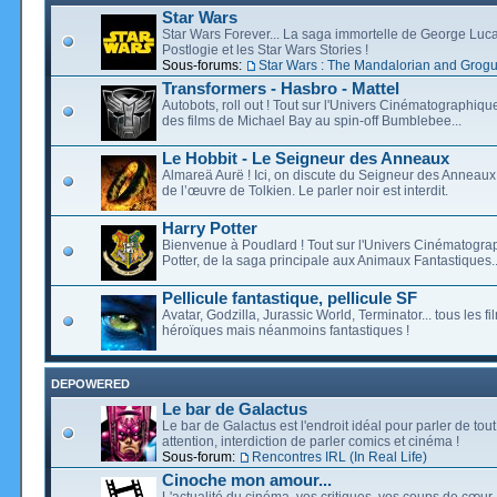
Star Wars
Star Wars Forever... La saga immortelle de George Luca
Postlogie et les Star Wars Stories !
Sous-forums:
Star Wars : The Mandalorian and Grog
Transformers - Hasbro - Mattel
Autobots, roll out ! Tout sur l'Univers Cinématographiq
des films de Michael Bay au spin-off Bumblebee...
Le Hobbit - Le Seigneur des Anneaux
Almareä Aurë ! Ici, on discute du Seigneur des Anneaux,
de l’œuvre de Tolkien. Le parler noir est interdit.
Harry Potter
Bienvenue à Poudlard ! Tout sur l'Univers Cinématogra
Potter, de la saga principale aux Animaux Fantastiques..
Pellicule fantastique, pellicule SF
Avatar, Godzilla, Jurassic World, Terminator... tous les f
héroïques mais néanmoins fantastiques !
DEPOWERED
Le bar de Galactus
Le bar de Galactus est l'endroit idéal pour parler de tout
attention, interdiction de parler comics et cinéma !
Sous-forum:
Rencontres IRL (In Real Life)
Cinoche mon amour...
L'actualité du cinéma, vos critiques, vos coups de cœur,