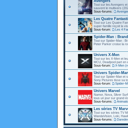
Avengers
Tout sur les Avengers et 
sauvent le multivers (202
Sous-forums:
Avenge
Les Quatre Fantast
Tout sur Les Quatre Fant
super-famille reçoit la vi
Sous-forum:
Les 4 Fa
Spider-Man : Bran
Tout sur Spider-Man : B
Peter Parker croise la ro
Univers X-Men
Tout sur les X-Men et leu
MCU, Deadpool part en éc
Sous-forum:
X-Men (r
Univers Spider-Ma
Tout sur Spider-Man et s
Sony Pictures tisse sa to
Sous-forum:
Spider-M
Univers Marvel
Namor, Nova, Silver Surfe
tous un jour sur grand éc
Sous-forums:
Animati
Les séries TV Marv
Tout sur les séries TV M
WandaVision, Loki, Hawk
Sous-forums:
Daredevi