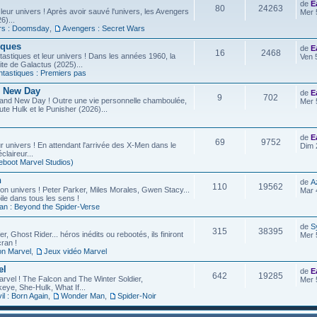
de
E
80
24263
leur univers ! Après avoir sauvé l'univers, les Avengers
Mer 
6)...
rs : Doomsday
,
Avengers : Secret Wars
iques
de
E
16
2468
astiques et leur univers ! Dans les années 1960, la
Ven 
site de Galactus (2025)...
ntastiques : Premiers pas
d New Day
de
E
9
702
rand New Day ! Outre une vie personnelle chamboulée,
Mer 
ute Hulk et le Punisher (2026)...
de
E
69
9752
r univers ! En attendant l'arrivée des X-Men dans le
Dim 
laireur...
eboot Marvel Studios)
n
de
A
110
19562
on univers ! Peter Parker, Miles Morales, Gwen Stacy...
Mar 
ile dans tous les sens !
an : Beyond the Spider-Verse
de
S
315
38395
r, Ghost Rider... héros inédits ou rebootés, ils finiront
Mer 
ran !
on Marvel
,
Jeux vidéo Marvel
el
de
E
642
19285
arvel ! The Falcon and The Winter Soldier,
Mer 
eye, She-Hulk, What If...
l : Born Again
,
Wonder Man
,
Spider-Noir