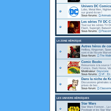
Univers DC Comics
Lobo, Metal Men, Nightwin
sur grand écran !
Sous-forums:
Animat
Les séries TV DC 
Tout sur les séries TV D
Flash, Supergirl, Batwom
Sous-forums:
Peacem
LA ZONE HÉROÏQUE
Autres héros de c
Hellboy, Kingsman, Spawn
sont ni de l'écurie Marve
Sous-forum:
The Walk
Comic Books
Retournons à la source !
Comics, Dark Horse, Vert
Modérateur:
Deyvrone
Sous-forums:
VF : En
Dans la niche de Kr
Discussions générales s
prises de bec...
Sous-forum:
Classem
LES UNIVERS HÉROÏQUES
Star Wars
Star Wars Forever... La 
Postlogie et les Star War