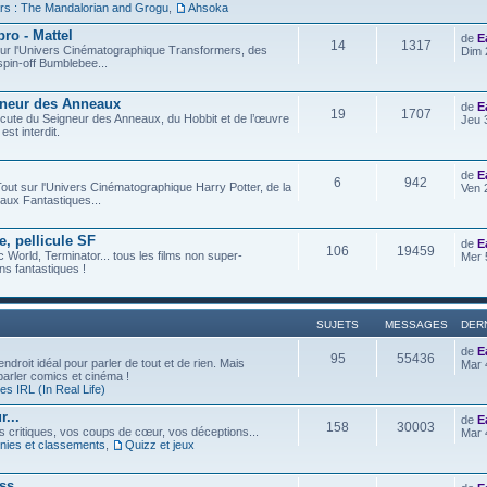
rs : The Mandalorian and Grogu
,
Ahsoka
ro - Mattel
de
E
14
1317
t sur l'Univers Cinématographique Transformers, des
Dim 
spin-off Bumblebee...
gneur des Anneaux
de
E
19
1707
iscute du Seigneur des Anneaux, du Hobbit et de l’œuvre
Jeu 
est interdit.
de
E
6
942
out sur l'Univers Cinématographique Harry Potter, de la
Ven 
aux Fantastiques...
e, pellicule SF
de
E
106
19459
c World, Terminator... tous les films non super-
Mer 
s fantastiques !
SUJETS
MESSAGES
DER
de
E
95
55436
ndroit idéal pour parler de tout et de rien. Mais
Mar 
 parler comics et cinéma !
s IRL (In Real Life)
...
de
E
158
30003
os critiques, vos coups de cœur, vos déceptions...
Mar 
ies et classements
,
Quizz et jeux
ess