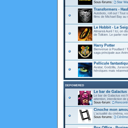
Sous-forums:
Star Wa
Transformers - Hasb
Autobots, roll out ! Tou
films de Michael Bay au 
Le Hobbit - Le Sei
Almareä Aurë ! Ici, on d
de Tolkien. Le parler noir 
Harry Potter
Bienvenue à Poudlard ! T
saga principale aux Anim
Pellicule fantastiqu
Avatar, Godzilla, Jurassi
héroïques mais néanmoin
DEPOWERED
Le bar de Galactus
Le bar de Galactus est l'e
attention, interdiction de
Sous-forum:
Rencontre
Cinoche mon amour
L'actualité du cinéma, v
Sous-forums:
Cérémon
Box Office - Busin