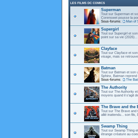
LES FILMS DC COMICS
Superman
Tout sur Superman et son
Corenswet pousse la port
Sous-forums:
Man of 
Supergirl
Tout sur Supergirl et son
point sur sa vie (2026)...
Clayface
Tout sur Clayface et son
visage, mais se retrouve
Batman
Tout sur Batman et son 
Sphinx, Batman reprend d
Sous-forums:
The Ba
The Authority
Tout sur The Authority et 
moyens quand il s'agit d
The Brave and the 
Tout sur The Brave and t
allié inattendu... son fi
Swamp Thing
Tout sur Swamp Thing e
étrange créature au coeu