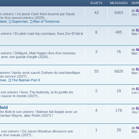
SUJETS
MESSAGES
DER
de
E
43
6463
 univers ! Un jeune Clark Kent incarné par David
Jeu 
e d'un nouvel univers (2025)...
Steel
,
Superman
,
Man of Tomorrow
de
E
8
485
 univers ! En plein road trip cosmique, Kara Zor-El fait le
Mer 
de
N
3
76
 univers ! Défiguré, Matt Hagen rêve d'un nouveau
Mer 
 avec une gueule d'argile (2026)...
de
E
55
6826
univers ! Après avoir sauvé Gotham du machiavélique
Mer 
u service (2027)...
tman
,
The Batman Part II
de
E
2
19
son univers ! Avec The Authority, la fin justifie les
Lun 
e sauver le monde (202?)...
Bold
de
E
4
178
he Bold et son univers ! Batman fait équipe avec un
Jeu 
ls, Damian Wayne, alias Robin (202?) !
de
N
1
28
t son univers ! Où Jason Woodrue découvre une
Mer 
r d'un marais (202?)...