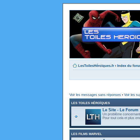
LesToilesHéroïques.fr
‹
Index du for
Voir les messages sans réponses
•
Voir les su
LES TOILES HÉROÏQUES
Le Site - Le Forum
Un problème concernant l
Pour tout cela et plus enc
LES FILMS MARVEL