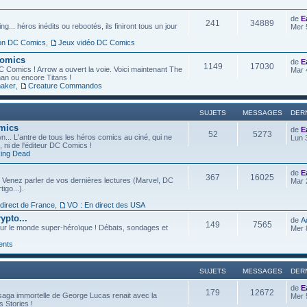
de
E
241
34889
g... héros inédits ou rebootés, ils finiront tous un jour
Mer 
ion DC Comics
,
Jeux vidéo DC Comics
Comics
de
E
1149
17030
C Comics ! Arrow a ouvert la voie. Voici maintenant The
Mar 
an ou encore Titans !
aker
,
Creature Commandos
SUJETS
MESSAGES
DER
omics
de
E
52
5273
... L'antre de tous les héros comics au ciné, qui ne
Lun 
l, ni de l'éditeur DC Comics !
ing Dead
de
E
367
16025
 Venez parler de vos dernières lectures (Marvel, DC
Mar 
igo...).
 direct de France
,
VO : En direct des USA
ypto...
de
A
149
7565
ur le monde super-héroïque ! Débats, sondages et
Mer 
ents
SUJETS
MESSAGES
DER
de
E
179
12672
saga immortelle de George Lucas renait avec la
Mer 
s Stories !