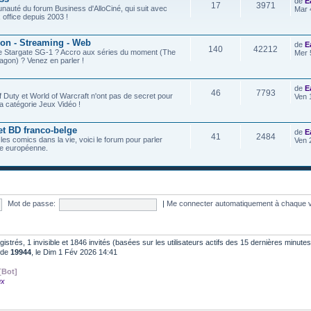
de
E
17
3971
nauté du forum Business d'AlloCiné, qui suit avec
Mar 
x office depuis 2003 !
ion - Streaming - Web
de
E
140
42212
de Stargate SG-1 ? Accro aux séries du moment (The
Mer 
agon) ? Venez en parler !
de
E
46
7793
f Duty et World of Warcraft n'ont pas de secret pour
Ven 
a catégorie Jeux Vidéo !
et BD franco-belge
de
E
41
2484
 les comics dans la vie, voici le forum pour parler
Ven 
e européenne.
Mot de passe:
|
Me connecter automatiquement à chaque v
egistrés, 1 invisible et 1846 invités (basées sur les utilisateurs actifs des 15 dernières minutes
t de
19944
, le Dim 1 Fév 2026 14:41
[Bot]
ux