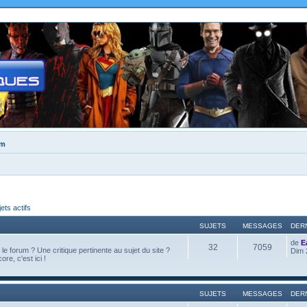
um
jets actifs
SUJETS
MESSAGES
DER
de
E
32
7059
e forum ? Une critique pertinente au sujet du site ?
Dim 
ore, c'est ici !
SUJETS
MESSAGES
DER