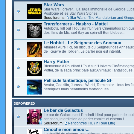
Star Wars
Star Wars Forever... La saga immortelle de George Luca
Postlogie et les Star Wars Stories !
Sous-forums:
Star Wars : The Mandalorian and Grog
Transformers - Hasbro - Mattel
Autobots, roll out ! Tout sur l'Univers Cinématographiq
des films de Michael Bay au spin-off Bumblebee...
Le Hobbit - Le Seigneur des Anneaux
Almareä Aurë ! Ici, on discute du Seigneur des Anneaux,
de l’œuvre de Tolkien. Le parler noir est interdit.
Harry Potter
Bienvenue à Poudlard ! Tout sur l'Univers Cinématogra
Potter, de la saga principale aux Animaux Fantastiques..
Pellicule fantastique, pellicule SF
Avatar, Godzilla, Jurassic World, Terminator... tous les f
héroïques mais néanmoins fantastiques !
DEPOWERED
Le bar de Galactus
Le bar de Galactus est l'endroit idéal pour parler de tout
attention, interdiction de parler comics et cinéma !
Sous-forum:
Rencontres IRL (In Real Life)
Cinoche mon amour...
L'actualité du cinéma, vos critiques, vos coups de cœur,