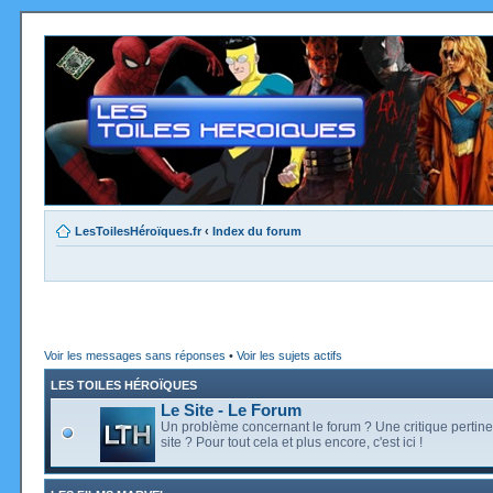
LesToilesHéroïques.fr
‹
Index du forum
Voir les messages sans réponses
•
Voir les sujets actifs
LES TOILES HÉROÏQUES
Le Site - Le Forum
Un problème concernant le forum ? Une critique pertine
site ? Pour tout cela et plus encore, c'est ici !