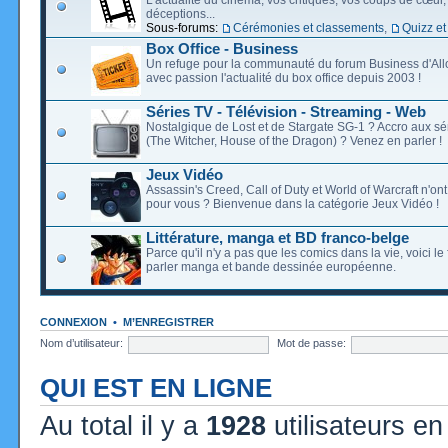
déceptions...
Sous-forums:
Cérémonies et classements
,
Quizz et
Box Office - Business
Un refuge pour la communauté du forum Business d'Allo
avec passion l'actualité du box office depuis 2003 !
Séries TV - Télévision - Streaming - Web
Nostalgique de Lost et de Stargate SG-1 ? Accro aux s
(The Witcher, House of the Dragon) ? Venez en parler !
Jeux Vidéo
Assassin's Creed, Call of Duty et World of Warcraft n'on
pour vous ? Bienvenue dans la catégorie Jeux Vidéo !
Littérature, manga et BD franco-belge
Parce qu'il n'y a pas que les comics dans la vie, voici l
parler manga et bande dessinée européenne.
CONNEXION
•
M’ENREGISTRER
Nom d’utilisateur:
Mot de passe:
QUI EST EN LIGNE
Au total il y a
1928
utilisateurs en 