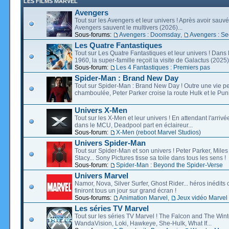
LES FILMS MARVEL
Avengers
Tout sur les Avengers et leur univers ! Après avoir sauvé 
Avengers sauvent le multivers (2026)...
Sous-forums:
Avengers : Doomsday
,
Avengers : Se
Les Quatre Fantastiques
Tout sur Les Quatre Fantastiques et leur univers ! Dans
1960, la super-famille reçoit la visite de Galactus (2025).
Sous-forum:
Les 4 Fantastiques : Premiers pas
Spider-Man : Brand New Day
Tout sur Spider-Man : Brand New Day ! Outre une vie p
chamboulée, Peter Parker croise la route Hulk et le Puni
Univers X-Men
Tout sur les X-Men et leur univers ! En attendant l'arri
dans le MCU, Deadpool part en éclaireur...
Sous-forum:
X-Men (reboot Marvel Studios)
Univers Spider-Man
Tout sur Spider-Man et son univers ! Peter Parker, Mil
Stacy... Sony Pictures tisse sa toile dans tous les sens !
Sous-forum:
Spider-Man : Beyond the Spider-Verse
Univers Marvel
Namor, Nova, Silver Surfer, Ghost Rider... héros inédits 
finiront tous un jour sur grand écran !
Sous-forums:
Animation Marvel
,
Jeux vidéo Marvel
Les séries TV Marvel
Tout sur les séries TV Marvel ! The Falcon and The Wint
WandaVision, Loki, Hawkeye, She-Hulk, What If...