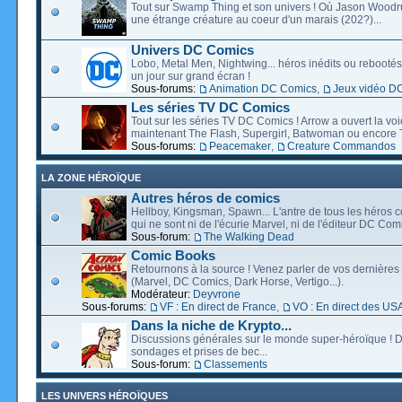
Tout sur Swamp Thing et son univers ! Où Jason Wood
une étrange créature au coeur d'un marais (202?)...
Univers DC Comics
Lobo, Metal Men, Nightwing... héros inédits ou rebootés, 
un jour sur grand écran !
Sous-forums:
Animation DC Comics
,
Jeux vidéo D
Les séries TV DC Comics
Tout sur les séries TV DC Comics ! Arrow a ouvert la voie
maintenant The Flash, Supergirl, Batwoman ou encore T
Sous-forums:
Peacemaker
,
Creature Commandos
LA ZONE HÉROÏQUE
Autres héros de comics
Hellboy, Kingsman, Spawn... L'antre de tous les héros c
qui ne sont ni de l'écurie Marvel, ni de l'éditeur DC Comi
Sous-forum:
The Walking Dead
Comic Books
Retournons à la source ! Venez parler de vos dernières 
(Marvel, DC Comics, Dark Horse, Vertigo...).
Modérateur:
Deyvrone
Sous-forums:
VF : En direct de France
,
VO : En direct des US
Dans la niche de Krypto...
Discussions générales sur le monde super-héroïque ! D
sondages et prises de bec...
Sous-forum:
Classements
LES UNIVERS HÉROÏQUES