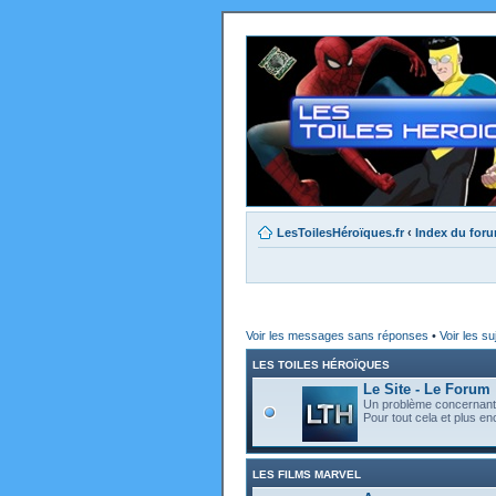
LesToilesHéroïques.fr
‹
Index du for
Voir les messages sans réponses
•
Voir les su
LES TOILES HÉROÏQUES
Le Site - Le Forum
Un problème concernant l
Pour tout cela et plus enc
LES FILMS MARVEL