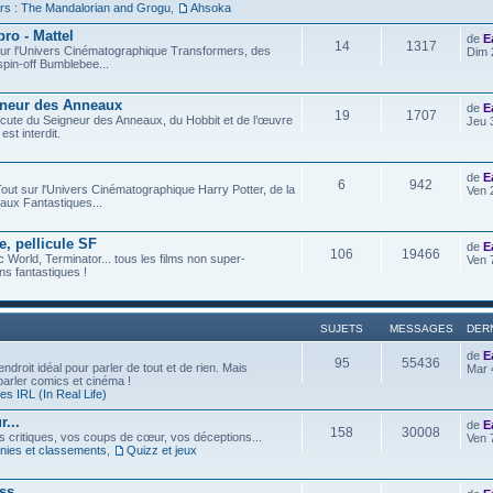
rs : The Mandalorian and Grogu
,
Ahsoka
ro - Mattel
de
E
14
1317
t sur l'Univers Cinématographique Transformers, des
Dim 
spin-off Bumblebee...
gneur des Anneaux
de
E
19
1707
iscute du Seigneur des Anneaux, du Hobbit et de l’œuvre
Jeu 
est interdit.
de
E
6
942
out sur l'Univers Cinématographique Harry Potter, de la
Ven 
aux Fantastiques...
e, pellicule SF
de
E
106
19466
c World, Terminator... tous les films non super-
Ven 
s fantastiques !
SUJETS
MESSAGES
DER
de
E
95
55436
ndroit idéal pour parler de tout et de rien. Mais
Mar 
 parler comics et cinéma !
s IRL (In Real Life)
...
de
E
158
30008
os critiques, vos coups de cœur, vos déceptions...
Ven 
ies et classements
,
Quizz et jeux
ess