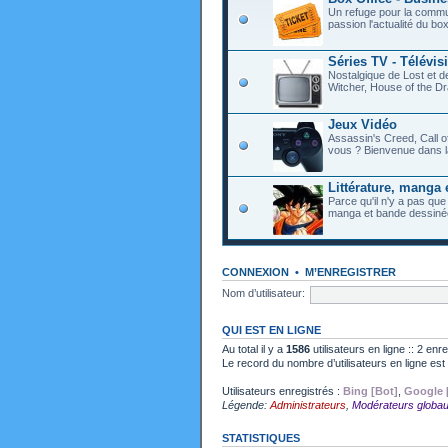
Un refuge pour la commu
passion l'actualité du bo
Séries TV - Télévis
Nostalgique de Lost et 
Witcher, House of the Dr
Jeux Vidéo
Assassin's Creed, Call o
vous ? Bienvenue dans l
Littérature, manga 
Parce qu'il n'y a pas que
manga et bande dessiné
CONNEXION
•
M’ENREGISTRER
Nom d’utilisateur:
QUI EST EN LIGNE
Au total il y a
1586
utilisateurs en ligne :: 2 enr
Le record du nombre d’utilisateurs en ligne es
Utilisateurs enregistrés :
Bing [Bot]
,
Google 
Légende:
Administrateurs
,
Modérateurs globa
STATISTIQUES