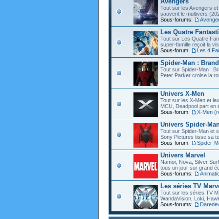
Avengers
Tout sur les Avengers et 
sauvent le multivers (202
Sous-forums:
Avenge
Les Quatre Fantast
Tout sur Les Quatre Fant
super-famille reçoit la vi
Sous-forum:
Les 4 Fa
Spider-Man : Bran
Tout sur Spider-Man : B
Peter Parker croise la ro
Univers X-Men
Tout sur les X-Men et leu
MCU, Deadpool part en éc
Sous-forum:
X-Men (r
Univers Spider-Ma
Tout sur Spider-Man et s
Sony Pictures tisse sa to
Sous-forum:
Spider-M
Univers Marvel
Namor, Nova, Silver Surfe
tous un jour sur grand éc
Sous-forums:
Animati
Les séries TV Marv
Tout sur les séries TV M
WandaVision, Loki, Hawk
Sous-forums:
Daredevi