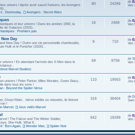
de
E
80
24266
leur univers ! Après avoir sauvé l'univers, les Avengers
Ven 
6)...
rs : Doomsday
,
Avengers : Secret Wars
iques
de
E
16
2468
astiques et leur univers ! Dans les années 1960, la
Ven 
site de Galactus (2025)...
ntastiques : Premiers pas
d New Day
de
E
9
710
rand New Day ! Outre une vie personnelle chamboulée,
Ven 
ute Hulk et le Punisher (2026)...
de
S
69
9758
r univers ! En attendant l'arrivée des X-Men dans le
Ven 
laireur...
eboot Marvel Studios)
n
de
E
110
19563
on univers ! Peter Parker, Miles Morales, Gwen Stacy...
Jeu 
ile dans tous les sens !
an : Beyond the Spider-Verse
de
D
316
38404
r, Ghost Rider... héros inédits ou rebootés, ils finiront
Sam 
ran !
on Marvel
,
Jeux vidéo Marvel
el
de
E
642
19289
arvel ! The Falcon and The Winter Soldier,
Ven 
eye, She-Hulk, What If...
l : Born Again
,
Wonder Man
,
Spider-Noir