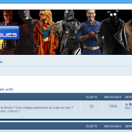
um
jets actifs
SUJETS
MESSAGES
DER
de
E
32
7059
e forum ? Une critique pertinente au sujet du site ?
Dim 
ore, c'est ici !
SUJETS
MESSAGES
DER