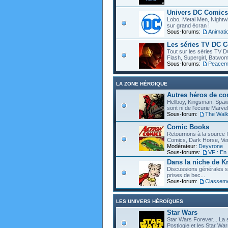
Univers DC Comics
Lobo, Metal Men, Nightwin
sur grand écran !
Sous-forums:
Animat
Les séries TV DC 
Tout sur les séries TV D
Flash, Supergirl, Batwom
Sous-forums:
Peacem
LA ZONE HÉROÏQUE
Autres héros de c
Hellboy, Kingsman, Spawn
sont ni de l'écurie Marve
Sous-forum:
The Walk
Comic Books
Retournons à la source !
Comics, Dark Horse, Vert
Modérateur:
Deyvrone
Sous-forums:
VF : En
Dans la niche de Kr
Discussions générales s
prises de bec...
Sous-forum:
Classem
LES UNIVERS HÉROÏQUES
Star Wars
Star Wars Forever... La 
Postlogie et les Star War