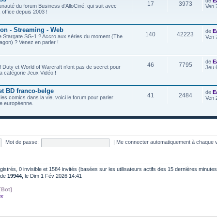
de
E
17
3973
nauté du forum Business d'AlloCiné, qui suit avec
Ven 
x office depuis 2003 !
ion - Streaming - Web
de
E
140
42223
de Stargate SG-1 ? Accro aux séries du moment (The
Ven 
agon) ? Venez en parler !
de
E
46
7795
f Duty et World of Warcraft n'ont pas de secret pour
Jeu 
a catégorie Jeux Vidéo !
et BD franco-belge
de
E
41
2484
 les comics dans la vie, voici le forum pour parler
Ven 
e européenne.
Mot de passe:
|
Me connecter automatiquement à chaque v
egistrés, 0 invisible et 1584 invités (basées sur les utilisateurs actifs des 15 dernières minutes
t de
19944
, le Dim 1 Fév 2026 14:41
[Bot]
ux