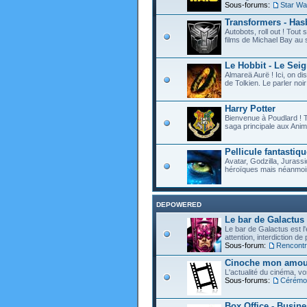
Sous-forums:
Star Wa
Transformers - Hasb
Autobots, roll out ! Tou
films de Michael Bay au 
Le Hobbit - Le Sei
Almareä Aurë ! Ici, on d
de Tolkien. Le parler noir 
Harry Potter
Bienvenue à Poudlard ! T
saga principale aux Anim
Pellicule fantastiqu
Avatar, Godzilla, Jurassi
héroïques mais néanmoin
DEPOWERED
Le bar de Galactus
Le bar de Galactus est l'e
attention, interdiction de
Sous-forum:
Rencontre
Cinoche mon amour
L'actualité du cinéma, v
Sous-forums:
Cérémon
Box Office - Busin