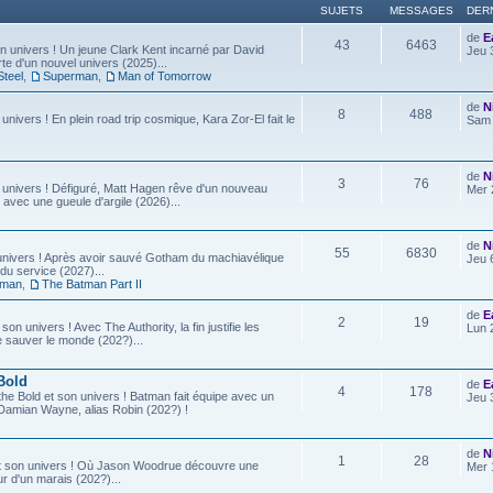
SUJETS
MESSAGES
DER
de
E
43
6463
 univers ! Un jeune Clark Kent incarné par David
Jeu 
e d'un nouvel univers (2025)...
Steel
,
Superman
,
Man of Tomorrow
de
N
8
488
 univers ! En plein road trip cosmique, Kara Zor-El fait le
Sam 
de
N
3
76
 univers ! Défiguré, Matt Hagen rêve d'un nouveau
Mer 
 avec une gueule d'argile (2026)...
de
N
55
6830
univers ! Après avoir sauvé Gotham du machiavélique
Jeu 
u service (2027)...
tman
,
The Batman Part II
de
E
2
19
son univers ! Avec The Authority, la fin justifie les
Lun 
e sauver le monde (202?)...
Bold
de
E
4
178
he Bold et son univers ! Batman fait équipe avec un
Jeu 
ls, Damian Wayne, alias Robin (202?) !
de
N
1
28
t son univers ! Où Jason Woodrue découvre une
Mer 
r d'un marais (202?)...