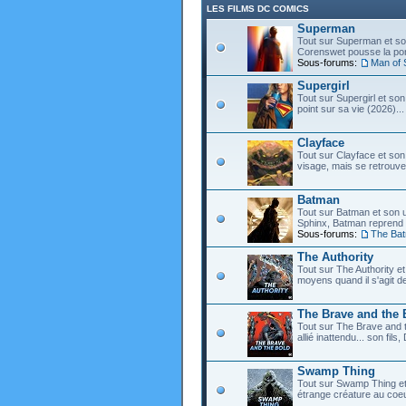
LES FILMS DC COMICS
Superman
Tout sur Superman et son
Corenswet pousse la port
Sous-forums:
Man of 
Supergirl
Tout sur Supergirl et son
point sur sa vie (2026)...
Clayface
Tout sur Clayface et son
visage, mais se retrouve
Batman
Tout sur Batman et son 
Sphinx, Batman reprend d
Sous-forums:
The Ba
The Authority
Tout sur The Authority et 
moyens quand il s'agit d
The Brave and the 
Tout sur The Brave and t
allié inattendu... son fi
Swamp Thing
Tout sur Swamp Thing e
étrange créature au coeu