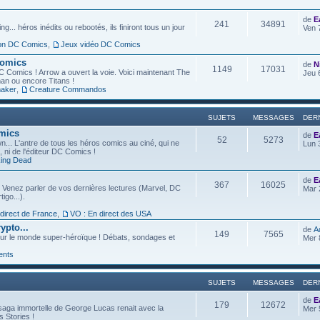
de
E
241
34891
g... héros inédits ou rebootés, ils finiront tous un jour
Ven 
ion DC Comics
,
Jeux vidéo DC Comics
Comics
de
N
1149
17031
C Comics ! Arrow a ouvert la voie. Voici maintenant The
Jeu 
an ou encore Titans !
aker
,
Creature Commandos
SUJETS
MESSAGES
DER
omics
de
E
52
5273
... L'antre de tous les héros comics au ciné, qui ne
Lun 
l, ni de l'éditeur DC Comics !
ing Dead
de
E
367
16025
 Venez parler de vos dernières lectures (Marvel, DC
Mar 
igo...).
 direct de France
,
VO : En direct des USA
ypto...
de
A
149
7565
ur le monde super-héroïque ! Débats, sondages et
Mer 
ents
SUJETS
MESSAGES
DER
de
E
179
12672
saga immortelle de George Lucas renait avec la
Mer 
s Stories !