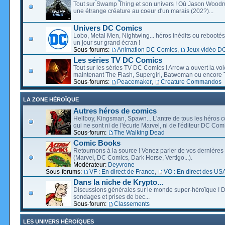
Tout sur Swamp Thing et son univers ! Où Jason Wood
une étrange créature au coeur d'un marais (202?)...
Univers DC Comics
Lobo, Metal Men, Nightwing... héros inédits ou rebootés, 
un jour sur grand écran !
Sous-forums:
Animation DC Comics
,
Jeux vidéo D
Les séries TV DC Comics
Tout sur les séries TV DC Comics ! Arrow a ouvert la voie
maintenant The Flash, Supergirl, Batwoman ou encore T
Sous-forums:
Peacemaker
,
Creature Commandos
LA ZONE HÉROÏQUE
Autres héros de comics
Hellboy, Kingsman, Spawn... L'antre de tous les héros c
qui ne sont ni de l'écurie Marvel, ni de l'éditeur DC Comi
Sous-forum:
The Walking Dead
Comic Books
Retournons à la source ! Venez parler de vos dernières 
(Marvel, DC Comics, Dark Horse, Vertigo...).
Modérateur:
Deyvrone
Sous-forums:
VF : En direct de France
,
VO : En direct des US
Dans la niche de Krypto...
Discussions générales sur le monde super-héroïque ! D
sondages et prises de bec...
Sous-forum:
Classements
LES UNIVERS HÉROÏQUES