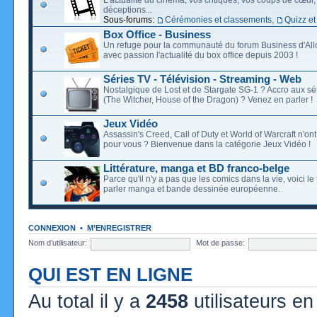
déceptions...
Sous-forums:
Cérémonies et classements
,
Quizz et
Box Office - Business
Un refuge pour la communauté du forum Business d'Allo
avec passion l'actualité du box office depuis 2003 !
Séries TV - Télévision - Streaming - Web
Nostalgique de Lost et de Stargate SG-1 ? Accro aux s
(The Witcher, House of the Dragon) ? Venez en parler !
Jeux Vidéo
Assassin's Creed, Call of Duty et World of Warcraft n'on
pour vous ? Bienvenue dans la catégorie Jeux Vidéo !
Littérature, manga et BD franco-belge
Parce qu'il n'y a pas que les comics dans la vie, voici l
parler manga et bande dessinée européenne.
CONNEXION
•
M’ENREGISTRER
Nom d’utilisateur:
Mot de passe:
QUI EST EN LIGNE
Au total il y a
2458
utilisateurs en 