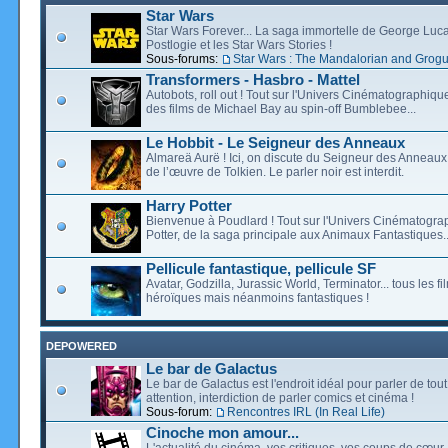
Star Wars
Star Wars Forever... La saga immortelle de George Luca
Postlogie et les Star Wars Stories !
Sous-forums:
Star Wars : The Mandalorian and Grog
Transformers - Hasbro - Mattel
Autobots, roll out ! Tout sur l'Univers Cinématographiq
des films de Michael Bay au spin-off Bumblebee...
Le Hobbit - Le Seigneur des Anneaux
Almareä Aurë ! Ici, on discute du Seigneur des Anneaux,
de l’œuvre de Tolkien. Le parler noir est interdit.
Harry Potter
Bienvenue à Poudlard ! Tout sur l'Univers Cinématogra
Potter, de la saga principale aux Animaux Fantastiques..
Pellicule fantastique, pellicule SF
Avatar, Godzilla, Jurassic World, Terminator... tous les f
héroïques mais néanmoins fantastiques !
DEPOWERED
Le bar de Galactus
Le bar de Galactus est l'endroit idéal pour parler de tout
attention, interdiction de parler comics et cinéma !
Sous-forum:
Rencontres IRL (In Real Life)
Cinoche mon amour...
L'actualité du cinéma, vos critiques, vos coups de cœur,