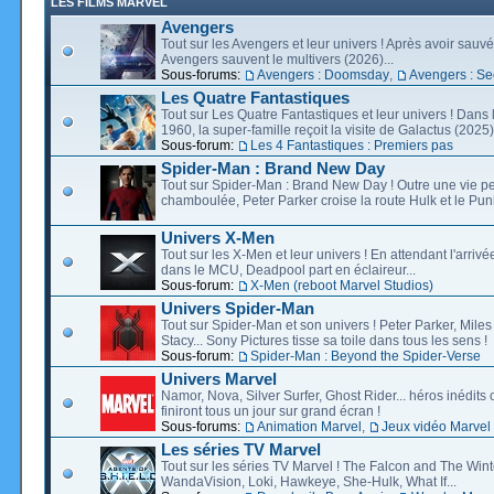
LES FILMS MARVEL
Avengers
Tout sur les Avengers et leur univers ! Après avoir sauvé 
Avengers sauvent le multivers (2026)...
Sous-forums:
Avengers : Doomsday
,
Avengers : Se
Les Quatre Fantastiques
Tout sur Les Quatre Fantastiques et leur univers ! Dans
1960, la super-famille reçoit la visite de Galactus (2025).
Sous-forum:
Les 4 Fantastiques : Premiers pas
Spider-Man : Brand New Day
Tout sur Spider-Man : Brand New Day ! Outre une vie p
chamboulée, Peter Parker croise la route Hulk et le Puni
Univers X-Men
Tout sur les X-Men et leur univers ! En attendant l'arri
dans le MCU, Deadpool part en éclaireur...
Sous-forum:
X-Men (reboot Marvel Studios)
Univers Spider-Man
Tout sur Spider-Man et son univers ! Peter Parker, Mil
Stacy... Sony Pictures tisse sa toile dans tous les sens !
Sous-forum:
Spider-Man : Beyond the Spider-Verse
Univers Marvel
Namor, Nova, Silver Surfer, Ghost Rider... héros inédits 
finiront tous un jour sur grand écran !
Sous-forums:
Animation Marvel
,
Jeux vidéo Marvel
Les séries TV Marvel
Tout sur les séries TV Marvel ! The Falcon and The Wint
WandaVision, Loki, Hawkeye, She-Hulk, What If...