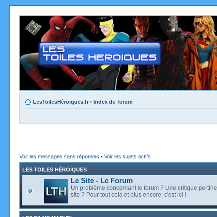
LesToilesHéroïques.fr
‹
Index du forum
Voir les messages sans réponses
•
Voir les sujets actifs
LES TOILES HÉROÏQUES
Le Site - Le Forum
Un problème concernant le forum ? Une critique pertine
site ? Pour tout cela et plus encore, c'est ici !