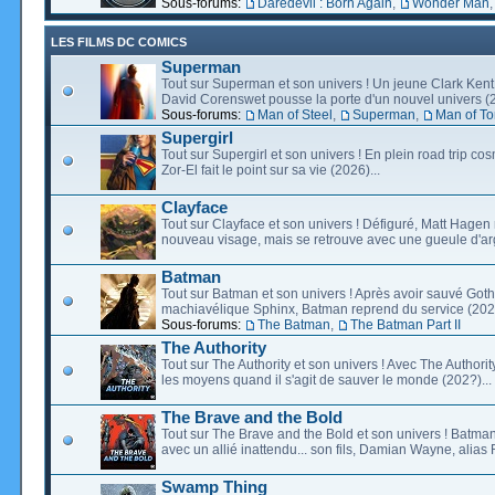
Sous-forums:
Daredevil : Born Again
,
Wonder Man
LES FILMS DC COMICS
Superman
Tout sur Superman et son univers ! Un jeune Clark Kent
David Corenswet pousse la porte d'un nouvel univers (2
Sous-forums:
Man of Steel
,
Superman
,
Man of T
Supergirl
Tout sur Supergirl et son univers ! En plein road trip co
Zor-El fait le point sur sa vie (2026)...
Clayface
Tout sur Clayface et son univers ! Défiguré, Matt Hagen
nouveau visage, mais se retrouve avec une gueule d'arg
Batman
Tout sur Batman et son univers ! Après avoir sauvé Go
machiavélique Sphinx, Batman reprend du service (2027
Sous-forums:
The Batman
,
The Batman Part II
The Authority
Tout sur The Authority et son univers ! Avec The Authority, 
les moyens quand il s'agit de sauver le monde (202?)...
The Brave and the Bold
Tout sur The Brave and the Bold et son univers ! Batman
avec un allié inattendu... son fils, Damian Wayne, alias 
Swamp Thing