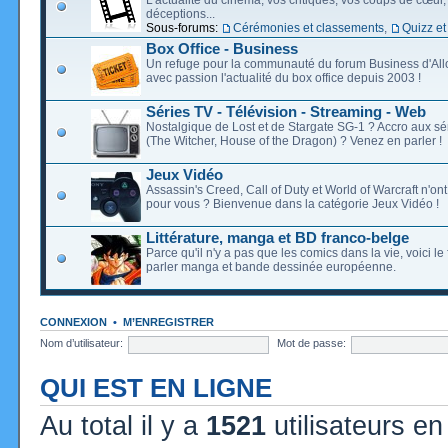
déceptions...
Sous-forums:
Cérémonies et classements
,
Quizz et
Box Office - Business
Un refuge pour la communauté du forum Business d'Allo
avec passion l'actualité du box office depuis 2003 !
Séries TV - Télévision - Streaming - Web
Nostalgique de Lost et de Stargate SG-1 ? Accro aux s
(The Witcher, House of the Dragon) ? Venez en parler !
Jeux Vidéo
Assassin's Creed, Call of Duty et World of Warcraft n'on
pour vous ? Bienvenue dans la catégorie Jeux Vidéo !
Littérature, manga et BD franco-belge
Parce qu'il n'y a pas que les comics dans la vie, voici l
parler manga et bande dessinée européenne.
CONNEXION
•
M’ENREGISTRER
Nom d’utilisateur:
Mot de passe:
QUI EST EN LIGNE
Au total il y a
1521
utilisateurs en 