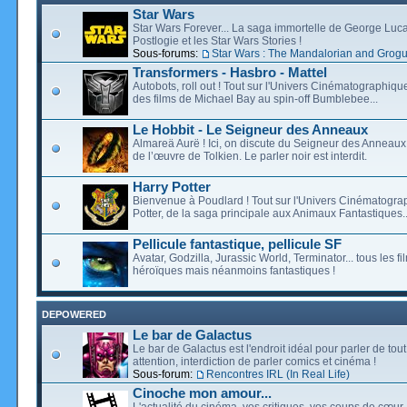
Star Wars
Star Wars Forever... La saga immortelle de George Luca
Postlogie et les Star Wars Stories !
Sous-forums:
Star Wars : The Mandalorian and Grog
Transformers - Hasbro - Mattel
Autobots, roll out ! Tout sur l'Univers Cinématographiq
des films de Michael Bay au spin-off Bumblebee...
Le Hobbit - Le Seigneur des Anneaux
Almareä Aurë ! Ici, on discute du Seigneur des Anneaux,
de l’œuvre de Tolkien. Le parler noir est interdit.
Harry Potter
Bienvenue à Poudlard ! Tout sur l'Univers Cinématogra
Potter, de la saga principale aux Animaux Fantastiques..
Pellicule fantastique, pellicule SF
Avatar, Godzilla, Jurassic World, Terminator... tous les f
héroïques mais néanmoins fantastiques !
DEPOWERED
Le bar de Galactus
Le bar de Galactus est l'endroit idéal pour parler de tout
attention, interdiction de parler comics et cinéma !
Sous-forum:
Rencontres IRL (In Real Life)
Cinoche mon amour...
L'actualité du cinéma, vos critiques, vos coups de cœur,