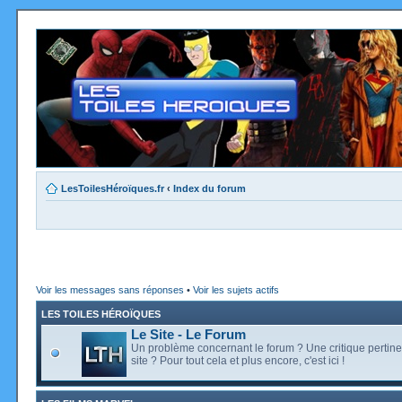
LesToilesHéroïques.fr
‹
Index du forum
Voir les messages sans réponses
•
Voir les sujets actifs
LES TOILES HÉROÏQUES
Le Site - Le Forum
Un problème concernant le forum ? Une critique pertine
site ? Pour tout cela et plus encore, c'est ici !