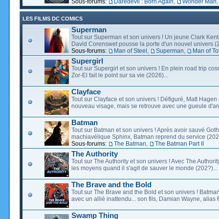
Sous-forums:
Daredevil : Born Again
,
Wonder Man
LES FILMS DC COMICS
Superman
Tout sur Superman et son univers ! Un jeune Clark Kent
David Corenswet pousse la porte d'un nouvel univers (2
Sous-forums:
Man of Steel
,
Superman
,
Man of T
Supergirl
Tout sur Supergirl et son univers ! En plein road trip co
Zor-El fait le point sur sa vie (2026)...
Clayface
Tout sur Clayface et son univers ! Défiguré, Matt Hagen
nouveau visage, mais se retrouve avec une gueule d'arg
Batman
Tout sur Batman et son univers ! Après avoir sauvé Go
machiavélique Sphinx, Batman reprend du service (2027
Sous-forums:
The Batman
,
The Batman Part II
The Authority
Tout sur The Authority et son univers ! Avec The Authority, 
les moyens quand il s'agit de sauver le monde (202?)...
The Brave and the Bold
Tout sur The Brave and the Bold et son univers ! Batman
avec un allié inattendu... son fils, Damian Wayne, alias 
Swamp Thing