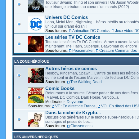
Tout sur Swamp Thing et son univers ! Où Jason Wood
une étrange créature au coeur d'un marais (202?)...
Univers DC Comics
Lobo, Metal Men, Nightwing... héros inédits ou rebootés, 
un jour sur grand écran !
Sous-forums:
Animation DC Comics
,
Jeux vidéo D
Les séries TV DC Comics
Tout sur les séries TV DC Comics ! Arrow a ouvert la voie
maintenant The Flash, Supergirl, Batwoman ou encore T
Sous-forums:
Peacemaker
,
Creature Commandos
LA ZONE HÉROÏQUE
Autres héros de comics
Hellboy, Kingsman, Spawn... L'antre de tous les héros c
qui ne sont ni de l'écurie Marvel, ni de l'éditeur DC Comi
Sous-forum:
The Walking Dead
Comic Books
Retournons à la source ! Venez parler de vos dernières 
(Marvel, DC Comics, Dark Horse, Vertigo...).
Modérateur:
Deyvrone
Sous-forums:
VF : En direct de France
,
VO : En direct des US
Dans la niche de Krypto...
Discussions générales sur le monde super-héroïque ! D
sondages et prises de bec...
Sous-forum:
Classements
LES UNIVERS HÉROÏQUES