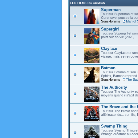
LES FILMS DC COMICS
Superman
Tout sur Superman et son
Corenswet pousse la port
Sous-forums:
Man of 
Supergirl
Tout sur Supergirl et son
point sur sa vie (2026)...
Clayface
Tout sur Clayface et son
visage, mais se retrouve
Batman
Tout sur Batman et son 
Sphinx, Batman reprend d
Sous-forums:
The Ba
The Authority
Tout sur The Authority et 
moyens quand il s'agit d
The Brave and the 
Tout sur The Brave and t
allié inattendu... son fi
Swamp Thing
Tout sur Swamp Thing e
étrange créature au coeu