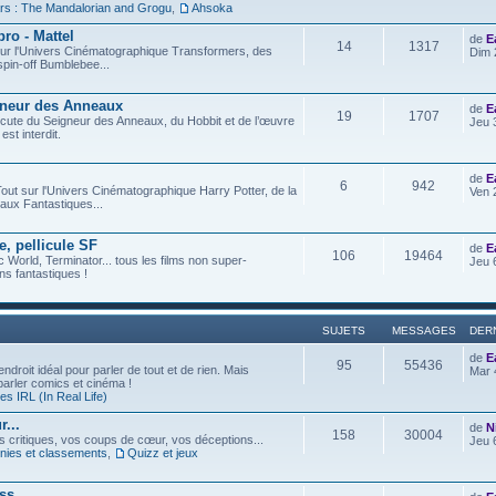
rs : The Mandalorian and Grogu
,
Ahsoka
ro - Mattel
de
E
14
1317
t sur l'Univers Cinématographique Transformers, des
Dim 
spin-off Bumblebee...
gneur des Anneaux
de
E
19
1707
iscute du Seigneur des Anneaux, du Hobbit et de l’œuvre
Jeu 
est interdit.
de
E
6
942
out sur l'Univers Cinématographique Harry Potter, de la
Ven 
aux Fantastiques...
e, pellicule SF
de
E
106
19464
c World, Terminator... tous les films non super-
Jeu 
s fantastiques !
SUJETS
MESSAGES
DER
de
E
95
55436
ndroit idéal pour parler de tout et de rien. Mais
Mar 
 parler comics et cinéma !
s IRL (In Real Life)
...
de
N
158
30004
os critiques, vos coups de cœur, vos déceptions...
Jeu 
ies et classements
,
Quizz et jeux
ess