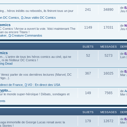
de
E
241
34890
g... héros inédits ou rebootés, ils finiront tous un jour
Jeu 
ion DC Comics
,
Jeux vidéo DC Comics
Comics
de
N
1149
17031
C Comics ! Arrow a ouvert la voie. Voici maintenant The
Jeu 
an ou encore Titans !
aker
,
Creature Commandos
SUJETS
MESSAGES
DER
omics
de
E
52
5273
... L'antre de tous les héros comics au ciné, qui ne
Lun 
l, ni de l'éditeur DC Comics !
ing Dead
de
E
367
16025
 Venez parler de vos dernières lectures (Marvel, DC
Mar 
igo...).
 direct de France
,
VO : En direct des USA
ypto...
de
A
149
7565
ur le monde super-héroïque ! Débats, sondages et
Mer 
ents
SUJETS
MESSAGES
DER
de
E
179
12672
saga immortelle de George Lucas renait avec la
Mer 
s Stories !