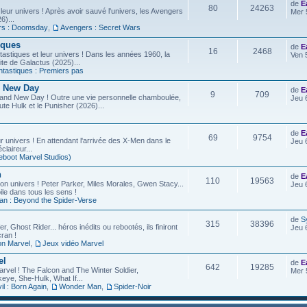
de
E
80
24263
leur univers ! Après avoir sauvé l'univers, les Avengers
Mer 
6)...
rs : Doomsday
,
Avengers : Secret Wars
iques
de
E
16
2468
astiques et leur univers ! Dans les années 1960, la
Ven 
site de Galactus (2025)...
ntastiques : Premiers pas
d New Day
de
E
9
709
rand New Day ! Outre une vie personnelle chamboulée,
Jeu 
ute Hulk et le Punisher (2026)...
de
E
69
9754
r univers ! En attendant l'arrivée des X-Men dans le
Jeu 
laireur...
eboot Marvel Studios)
n
de
E
110
19563
on univers ! Peter Parker, Miles Morales, Gwen Stacy...
Jeu 
ile dans tous les sens !
an : Beyond the Spider-Verse
de
S
315
38396
r, Ghost Rider... héros inédits ou rebootés, ils finiront
Jeu 
ran !
on Marvel
,
Jeux vidéo Marvel
el
de
E
642
19285
arvel ! The Falcon and The Winter Soldier,
Mer 
eye, She-Hulk, What If...
l : Born Again
,
Wonder Man
,
Spider-Noir