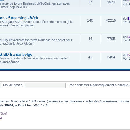
de
E
17
3972
nauté du forum Business d'AlloCiné, qui suit avec
Jeu 
x office depuis 2003 !
ion - Streaming - Web
de
E
140
42215
de Stargate SG-1 ? Accro aux séries du moment (The
Jeu 
agon) ? Venez en parler !
de
E
46
7795
f Duty et World of Warcraft n'ont pas de secret pour
Jeu 
a catégorie Jeux Vidéo !
et BD franco-belge
de
E
41
2484
 les comics dans la vie, voici le forum pour parler
Ven 
e européenne.
Mot de passe:
|
Me connecter automatiquement à chaque v
egistrés, 0 invisible et 1809 invités (basées sur les utilisateurs actifs des 15 dernières minutes
t de
19944
, le Dim 1 Fév 2026 14:41
[Bot]
ux