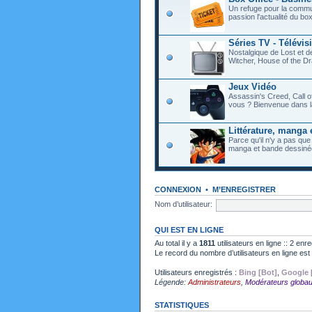
Un refuge pour la commu
passion l'actualité du bo
Séries TV - Télévis
Nostalgique de Lost et 
Witcher, House of the Dr
Jeux Vidéo
Assassin's Creed, Call o
vous ? Bienvenue dans l
Littérature, manga 
Parce qu'il n'y a pas que
manga et bande dessiné
CONNEXION
•
M’ENREGISTRER
Nom d’utilisateur:
QUI EST EN LIGNE
Au total il y a
1811
utilisateurs en ligne :: 2 enr
Le record du nombre d’utilisateurs en ligne es
Utilisateurs enregistrés :
Bing [Bot]
,
Google 
Légende:
Administrateurs
,
Modérateurs globa
STATISTIQUES