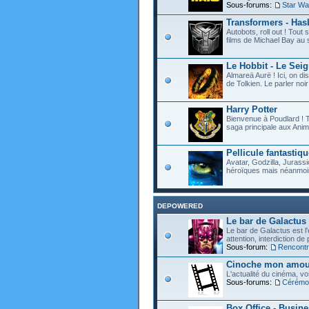
Sous-forums:
Star Wa
Transformers - Hasb
Autobots, roll out ! Tou
films de Michael Bay au 
Le Hobbit - Le Sei
Almareä Aurë ! Ici, on d
de Tolkien. Le parler noir 
Harry Potter
Bienvenue à Poudlard ! T
saga principale aux Anim
Pellicule fantastiqu
Avatar, Godzilla, Jurassi
héroïques mais néanmoin
DEPOWERED
Le bar de Galactus
Le bar de Galactus est l'e
attention, interdiction de
Sous-forum:
Rencontre
Cinoche mon amour
L'actualité du cinéma, v
Sous-forums:
Cérémon
Box Office - Busin