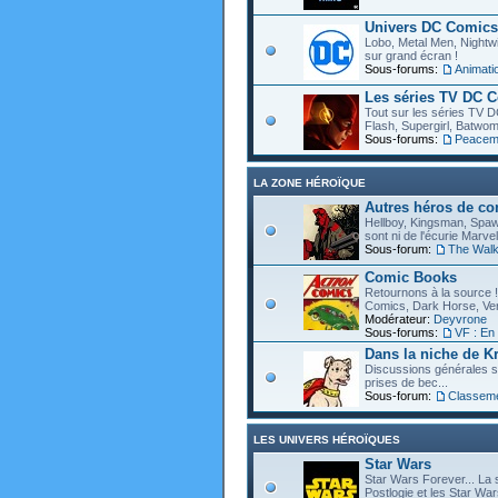
Univers DC Comics
Lobo, Metal Men, Nightwin
sur grand écran !
Sous-forums:
Animat
Les séries TV DC 
Tout sur les séries TV D
Flash, Supergirl, Batwom
Sous-forums:
Peacem
LA ZONE HÉROÏQUE
Autres héros de c
Hellboy, Kingsman, Spawn
sont ni de l'écurie Marve
Sous-forum:
The Walk
Comic Books
Retournons à la source !
Comics, Dark Horse, Vert
Modérateur:
Deyvrone
Sous-forums:
VF : En
Dans la niche de Kr
Discussions générales s
prises de bec...
Sous-forum:
Classem
LES UNIVERS HÉROÏQUES
Star Wars
Star Wars Forever... La 
Postlogie et les Star War