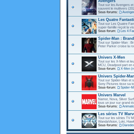
Avengers
Tout sur les Avengers et 
sauvent le multivers (202
Sous-forums:
Avenge
Les Quatre Fantast
Tout sur Les Quatre Fant
super-famille reçoit la vi
Sous-forum:
Les 4 Fa
Spider-Man : Bran
Tout sur Spider-Man : B
Peter Parker croise la ro
Univers X-Men
Tout sur les X-Men et leu
MCU, Deadpool part en éc
Sous-forum:
X-Men (r
Univers Spider-Ma
Tout sur Spider-Man et s
Sony Pictures tisse sa to
Sous-forum:
Spider-M
Univers Marvel
Namor, Nova, Silver Surfe
tous un jour sur grand éc
Sous-forums:
Animati
Les séries TV Marv
Tout sur les séries TV M
WandaVision, Loki, Hawk
Sous-forums:
Daredevi