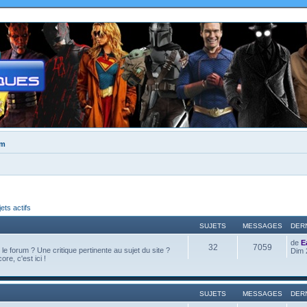
um
jets actifs
SUJETS
MESSAGES
DER
de
E
32
7059
e forum ? Une critique pertinente au sujet du site ?
Dim 
ore, c'est ici !
SUJETS
MESSAGES
DER