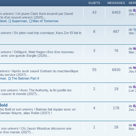
SUJETS
MESSAGES
DER
de
E
43
6463
 univers ! Un jeune Clark Kent incarné par David
Jeu 
e d'un nouvel univers (2025)...
Steel
,
Superman
,
Man of Tomorrow
de
S
8
487
 univers ! En plein road trip cosmique, Kara Zor-El fait le
Ven 
de
N
3
76
 univers ! Défiguré, Matt Hagen rêve d'un nouveau
Mer 
 avec une gueule d'argile (2026)...
de
N
55
6830
univers ! Après avoir sauvé Gotham du machiavélique
Jeu 
u service (2027)...
tman
,
The Batman Part II
de
E
2
19
son univers ! Avec The Authority, la fin justifie les
Lun 
e sauver le monde (202?)...
Bold
de
E
4
178
he Bold et son univers ! Batman fait équipe avec un
Jeu 
ls, Damian Wayne, alias Robin (202?) !
de
N
1
28
t son univers ! Où Jason Woodrue découvre une
Mer 
r d'un marais (202?)...