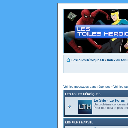
LesToilesHéroïques.fr
‹
Index du for
Voir les messages sans réponses
•
Voir les su
LES TOILES HÉROÏQUES
Le Site - Le Forum
Un problème concernant l
Pour tout cela et plus enc
LES FILMS MARVEL