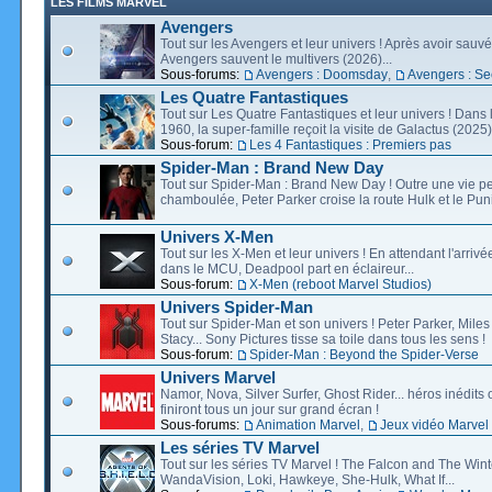
LES FILMS MARVEL
Avengers
Tout sur les Avengers et leur univers ! Après avoir sauvé 
Avengers sauvent le multivers (2026)...
Sous-forums:
Avengers : Doomsday
,
Avengers : Se
Les Quatre Fantastiques
Tout sur Les Quatre Fantastiques et leur univers ! Dans
1960, la super-famille reçoit la visite de Galactus (2025).
Sous-forum:
Les 4 Fantastiques : Premiers pas
Spider-Man : Brand New Day
Tout sur Spider-Man : Brand New Day ! Outre une vie p
chamboulée, Peter Parker croise la route Hulk et le Puni
Univers X-Men
Tout sur les X-Men et leur univers ! En attendant l'arri
dans le MCU, Deadpool part en éclaireur...
Sous-forum:
X-Men (reboot Marvel Studios)
Univers Spider-Man
Tout sur Spider-Man et son univers ! Peter Parker, Mil
Stacy... Sony Pictures tisse sa toile dans tous les sens !
Sous-forum:
Spider-Man : Beyond the Spider-Verse
Univers Marvel
Namor, Nova, Silver Surfer, Ghost Rider... héros inédits 
finiront tous un jour sur grand écran !
Sous-forums:
Animation Marvel
,
Jeux vidéo Marvel
Les séries TV Marvel
Tout sur les séries TV Marvel ! The Falcon and The Wint
WandaVision, Loki, Hawkeye, She-Hulk, What If...