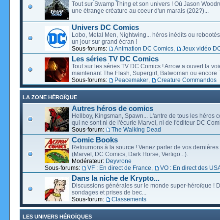
Tout sur Swamp Thing et son univers ! Où Jason Wood
une étrange créature au coeur d'un marais (202?)...
Univers DC Comics
Lobo, Metal Men, Nightwing... héros inédits ou rebootés, 
un jour sur grand écran !
Sous-forums:
Animation DC Comics
,
Jeux vidéo D
Les séries TV DC Comics
Tout sur les séries TV DC Comics ! Arrow a ouvert la voie
maintenant The Flash, Supergirl, Batwoman ou encore T
Sous-forums:
Peacemaker
,
Creature Commandos
LA ZONE HÉROÏQUE
Autres héros de comics
Hellboy, Kingsman, Spawn... L'antre de tous les héros c
qui ne sont ni de l'écurie Marvel, ni de l'éditeur DC Comi
Sous-forum:
The Walking Dead
Comic Books
Retournons à la source ! Venez parler de vos dernières 
(Marvel, DC Comics, Dark Horse, Vertigo...).
Modérateur:
Deyvrone
Sous-forums:
VF : En direct de France
,
VO : En direct des US
Dans la niche de Krypto...
Discussions générales sur le monde super-héroïque ! D
sondages et prises de bec...
Sous-forum:
Classements
LES UNIVERS HÉROÏQUES