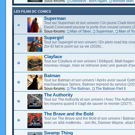
Sous-forums:
Daredevil : Born Again
,
Wonder Man
LES FILMS DC COMICS
Superman
Tout sur Superman et son univers ! Un jeune Clark Kent
David Corenswet pousse la porte d'un nouvel univers (2
Sous-forums:
Man of Steel
,
Superman
,
Man of T
Supergirl
Tout sur Supergirl et son univers ! En plein road trip co
Zor-El fait le point sur sa vie (2026)...
Clayface
Tout sur Clayface et son univers ! Défiguré, Matt Hagen
nouveau visage, mais se retrouve avec une gueule d'arg
Batman
Tout sur Batman et son univers ! Après avoir sauvé Go
machiavélique Sphinx, Batman reprend du service (2027
Sous-forums:
The Batman
,
The Batman Part II
The Authority
Tout sur The Authority et son univers ! Avec The Authority, 
les moyens quand il s'agit de sauver le monde (202?)...
The Brave and the Bold
Tout sur The Brave and the Bold et son univers ! Batman
avec un allié inattendu... son fils, Damian Wayne, alias 
Swamp Thing