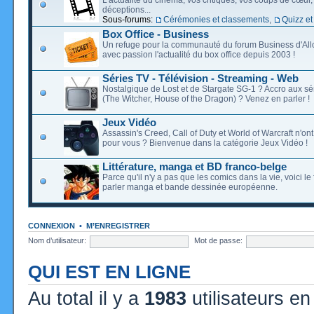
déceptions...
Sous-forums:
Cérémonies et classements
,
Quizz et
Box Office - Business
Un refuge pour la communauté du forum Business d'Allo
avec passion l'actualité du box office depuis 2003 !
Séries TV - Télévision - Streaming - Web
Nostalgique de Lost et de Stargate SG-1 ? Accro aux s
(The Witcher, House of the Dragon) ? Venez en parler !
Jeux Vidéo
Assassin's Creed, Call of Duty et World of Warcraft n'on
pour vous ? Bienvenue dans la catégorie Jeux Vidéo !
Littérature, manga et BD franco-belge
Parce qu'il n'y a pas que les comics dans la vie, voici l
parler manga et bande dessinée européenne.
CONNEXION
•
M’ENREGISTRER
Nom d’utilisateur:
Mot de passe:
QUI EST EN LIGNE
Au total il y a
1983
utilisateurs en 