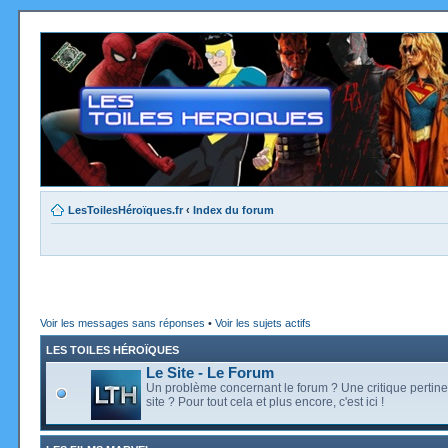
LesToilesHéroïques.fr
‹
Index du forum
Voir les messages sans réponses
•
Voir les sujets actifs
LES TOILES HÉROÏQUES
Le Site - Le Forum
Un problème concernant le forum ? Une critique pertine
site ? Pour tout cela et plus encore, c'est ici !