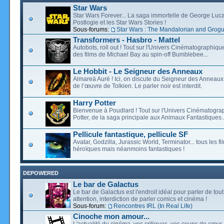
Star Wars
Star Wars Forever... La saga immortelle de George Luca
Postlogie et les Star Wars Stories !
Sous-forums:
Star Wars : The Mandalorian and Grog
Transformers - Hasbro - Mattel
Autobots, roll out ! Tout sur l'Univers Cinématographiq
des films de Michael Bay au spin-off Bumblebee...
Le Hobbit - Le Seigneur des Anneaux
Almareä Aurë ! Ici, on discute du Seigneur des Anneaux,
de l’œuvre de Tolkien. Le parler noir est interdit.
Harry Potter
Bienvenue à Poudlard ! Tout sur l'Univers Cinématogra
Potter, de la saga principale aux Animaux Fantastiques..
Pellicule fantastique, pellicule SF
Avatar, Godzilla, Jurassic World, Terminator... tous les f
héroïques mais néanmoins fantastiques !
DEPOWERED
Le bar de Galactus
Le bar de Galactus est l'endroit idéal pour parler de tout
attention, interdiction de parler comics et cinéma !
Sous-forum:
Rencontres IRL (In Real Life)
Cinoche mon amour...
L'actualité du cinéma, vos critiques, vos coups de cœur,