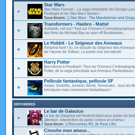
Star Wars
Star Wars Forever... La saga immortelle de George Luca
Postlogie et les Star Wars Stories !
Sous-forums:
Star Wars : The Mandalorian and Grog
Transformers - Hasbro - Mattel
Autobots, roll out ! Tout sur l'Univers Cinématographiq
des films de Michael Bay au spin-off Bumblebee...
Le Hobbit - Le Seigneur des Anneaux
Almareä Aurë ! Ici, on discute du Seigneur des Anneaux,
de l’œuvre de Tolkien. Le parler noir est interdit.
Harry Potter
Bienvenue à Poudlard ! Tout sur l'Univers Cinématogra
Potter, de la saga principale aux Animaux Fantastiques..
Pellicule fantastique, pellicule SF
Avatar, Godzilla, Jurassic World, Terminator... tous les f
héroïques mais néanmoins fantastiques !
DEPOWERED
Le bar de Galactus
Le bar de Galactus est l'endroit idéal pour parler de tout
attention, interdiction de parler comics et cinéma !
Sous-forum:
Rencontres IRL (In Real Life)
Cinoche mon amour...
L'actualité du cinéma, vos critiques, vos coups de cœur,