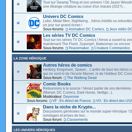
Tout sur Swamp Thing et son univers ! Où Jason Wood
une étrange créature au coeur d'un marais (202?)...
Univers DC Comics
Lobo, Metal Men, Nightwing... héros inédits ou rebootés, 
un jour sur grand écran !
Sous-forums:
Animation DC Comics
,
Jeux vidéo D
Les séries TV DC Comics
Tout sur les séries TV DC Comics ! Arrow a ouvert la voie
maintenant The Flash, Supergirl, Batwoman ou encore T
Sous-forums:
Peacemaker
,
Creature Commandos
LA ZONE HÉROÏQUE
Autres héros de comics
Hellboy, Kingsman, Spawn... L'antre de tous les héros c
qui ne sont ni de l'écurie Marvel, ni de l'éditeur DC Comi
Sous-forum:
The Walking Dead
Comic Books
Retournons à la source ! Venez parler de vos dernières 
(Marvel, DC Comics, Dark Horse, Vertigo...).
Modérateur:
Deyvrone
Sous-forums:
VF : En direct de France
,
VO : En direct des US
Dans la niche de Krypto...
Discussions générales sur le monde super-héroïque ! D
sondages et prises de bec...
Sous-forum:
Classements
LES UNIVERS HÉROÏQUES