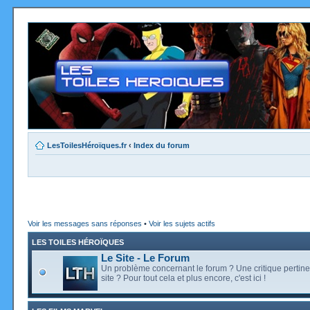
LesToilesHéroïques.fr
‹
Index du forum
Voir les messages sans réponses
•
Voir les sujets actifs
LES TOILES HÉROÏQUES
Le Site - Le Forum
Un problème concernant le forum ? Une critique pertine
site ? Pour tout cela et plus encore, c'est ici !