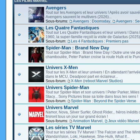
LES FILMS MARVEL
Avengers
Tout sur les Avengers et leur univers ! Après avoir sauvé 
Avengers sauvent le multivers (2026)...
Sous-forums:
Avengers : Doomsday
,
Avengers : Se
Les Quatre Fantastiques
Tout sur Les Quatre Fantastiques et leur univers ! Dans
1960, la super-famille reçoit la visite de Galactus (2025).
Sous-forum:
Les 4 Fantastiques : Premiers pas
Spider-Man : Brand New Day
Tout sur Spider-Man : Brand New Day ! Outre une vie p
chamboulée, Peter Parker croise la route Hulk et le Puni
Univers X-Men
Tout sur les X-Men et leur univers ! En attendant l'arri
dans le MCU, Deadpool part en éclaireur...
Sous-forum:
X-Men (reboot Marvel Studios)
Univers Spider-Man
Tout sur Spider-Man et son univers ! Peter Parker, Mil
Stacy... Sony Pictures tisse sa toile dans tous les sens !
Sous-forum:
Spider-Man : Beyond the Spider-Verse
Univers Marvel
Namor, Nova, Silver Surfer, Ghost Rider... héros inédits 
finiront tous un jour sur grand écran !
Sous-forums:
Animation Marvel
,
Jeux vidéo Marvel
Les séries TV Marvel
Tout sur les séries TV Marvel ! The Falcon and The Wint
WandaVision, Loki, Hawkeye, She-Hulk, What If...