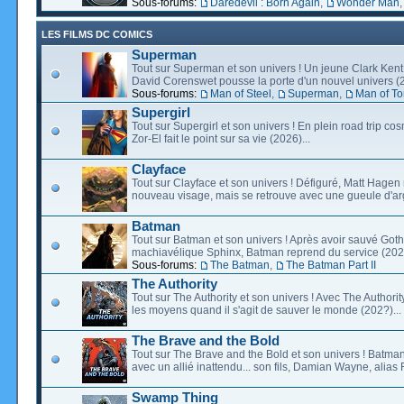
Sous-forums:
Daredevil : Born Again
,
Wonder Man
LES FILMS DC COMICS
Superman
Tout sur Superman et son univers ! Un jeune Clark Kent
David Corenswet pousse la porte d'un nouvel univers (2
Sous-forums:
Man of Steel
,
Superman
,
Man of T
Supergirl
Tout sur Supergirl et son univers ! En plein road trip co
Zor-El fait le point sur sa vie (2026)...
Clayface
Tout sur Clayface et son univers ! Défiguré, Matt Hagen
nouveau visage, mais se retrouve avec une gueule d'arg
Batman
Tout sur Batman et son univers ! Après avoir sauvé Go
machiavélique Sphinx, Batman reprend du service (2027
Sous-forums:
The Batman
,
The Batman Part II
The Authority
Tout sur The Authority et son univers ! Avec The Authority, 
les moyens quand il s'agit de sauver le monde (202?)...
The Brave and the Bold
Tout sur The Brave and the Bold et son univers ! Batman
avec un allié inattendu... son fils, Damian Wayne, alias 
Swamp Thing