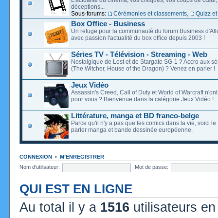
déceptions...
Sous-forums:
Cérémonies et classements
,
Quizz et
Box Office - Business
Un refuge pour la communauté du forum Business d'Allo
avec passion l'actualité du box office depuis 2003 !
Séries TV - Télévision - Streaming - Web
Nostalgique de Lost et de Stargate SG-1 ? Accro aux s
(The Witcher, House of the Dragon) ? Venez en parler !
Jeux Vidéo
Assassin's Creed, Call of Duty et World of Warcraft n'on
pour vous ? Bienvenue dans la catégorie Jeux Vidéo !
Littérature, manga et BD franco-belge
Parce qu'il n'y a pas que les comics dans la vie, voici l
parler manga et bande dessinée européenne.
CONNEXION
•
M’ENREGISTRER
Nom d’utilisateur:
Mot de passe:
QUI EST EN LIGNE
Au total il y a
1516
utilisateurs en 