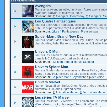
LES FILMS MARVEL
Avengers
Tout sur les Avengers et leur univers ! Après avoir sauvé 
Avengers sauvent le multivers (2026)...
Sous-forums:
Avengers : Doomsday
,
Avengers : Se
Les Quatre Fantastiques
Tout sur Les Quatre Fantastiques et leur univers ! Dans
1960, la super-famille reçoit la visite de Galactus (2025).
Sous-forum:
Les 4 Fantastiques : Premiers pas
Spider-Man : Brand New Day
Tout sur Spider-Man : Brand New Day ! Outre une vie p
chamboulée, Peter Parker croise la route Hulk et le Puni
Univers X-Men
Tout sur les X-Men et leur univers ! En attendant l'arri
dans le MCU, Deadpool part en éclaireur...
Sous-forum:
X-Men (reboot Marvel Studios)
Univers Spider-Man
Tout sur Spider-Man et son univers ! Peter Parker, Mil
Stacy... Sony Pictures tisse sa toile dans tous les sens !
Sous-forum:
Spider-Man : Beyond the Spider-Verse
Univers Marvel
Namor, Nova, Silver Surfer, Ghost Rider... héros inédits 
finiront tous un jour sur grand écran !
Sous-forums:
Animation Marvel
,
Jeux vidéo Marvel
Les séries TV Marvel
Tout sur les séries TV Marvel ! The Falcon and The Wint
WandaVision, Loki, Hawkeye, She-Hulk, What If...