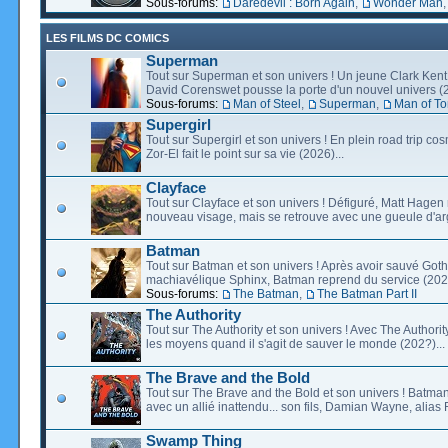
Sous-forums:
Daredevil : Born Again
,
Wonder Man
LES FILMS DC COMICS
Superman
Tout sur Superman et son univers ! Un jeune Clark Kent
David Corenswet pousse la porte d'un nouvel univers (2
Sous-forums:
Man of Steel
,
Superman
,
Man of T
Supergirl
Tout sur Supergirl et son univers ! En plein road trip co
Zor-El fait le point sur sa vie (2026)...
Clayface
Tout sur Clayface et son univers ! Défiguré, Matt Hagen
nouveau visage, mais se retrouve avec une gueule d'arg
Batman
Tout sur Batman et son univers ! Après avoir sauvé Go
machiavélique Sphinx, Batman reprend du service (2027
Sous-forums:
The Batman
,
The Batman Part II
The Authority
Tout sur The Authority et son univers ! Avec The Authority, 
les moyens quand il s'agit de sauver le monde (202?)...
The Brave and the Bold
Tout sur The Brave and the Bold et son univers ! Batman
avec un allié inattendu... son fils, Damian Wayne, alias 
Swamp Thing