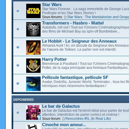
Star Wars
Star Wars Forever... La saga immortelle de George Luca
Postlogie et les Star Wars Stories !
Sous-forums:
Star Wars : The Mandalorian and Grog
Transformers - Hasbro - Mattel
Autobots, roll out ! Tout sur l'Univers Cinématographiq
des films de Michael Bay au spin-off Bumblebee...
Le Hobbit - Le Seigneur des Anneaux
Almareä Aurë ! Ici, on discute du Seigneur des Anneaux,
de l’œuvre de Tolkien. Le parler noir est interdit.
Harry Potter
Bienvenue à Poudlard ! Tout sur l'Univers Cinématogra
Potter, de la saga principale aux Animaux Fantastiques..
Pellicule fantastique, pellicule SF
Avatar, Godzilla, Jurassic World, Terminator... tous les f
héroïques mais néanmoins fantastiques !
DEPOWERED
Le bar de Galactus
Le bar de Galactus est l'endroit idéal pour parler de tout
attention, interdiction de parler comics et cinéma !
Sous-forum:
Rencontres IRL (In Real Life)
Cinoche mon amour...
L'actualité du cinéma, vos critiques, vos coups de cœur,