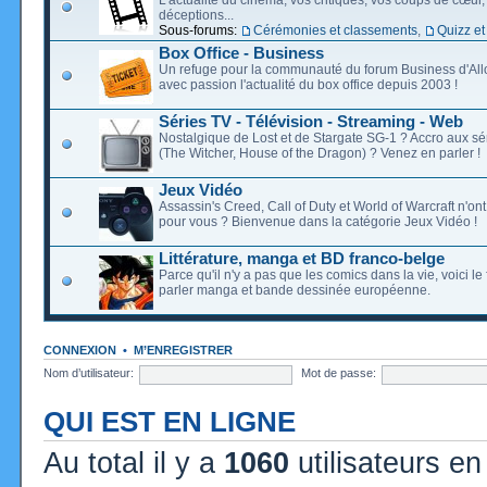
déceptions...
Sous-forums:
Cérémonies et classements
,
Quizz et
Box Office - Business
Un refuge pour la communauté du forum Business d'Allo
avec passion l'actualité du box office depuis 2003 !
Séries TV - Télévision - Streaming - Web
Nostalgique de Lost et de Stargate SG-1 ? Accro aux s
(The Witcher, House of the Dragon) ? Venez en parler !
Jeux Vidéo
Assassin's Creed, Call of Duty et World of Warcraft n'on
pour vous ? Bienvenue dans la catégorie Jeux Vidéo !
Littérature, manga et BD franco-belge
Parce qu'il n'y a pas que les comics dans la vie, voici l
parler manga et bande dessinée européenne.
CONNEXION
•
M’ENREGISTRER
Nom d’utilisateur:
Mot de passe:
QUI EST EN LIGNE
Au total il y a
1060
utilisateurs en 