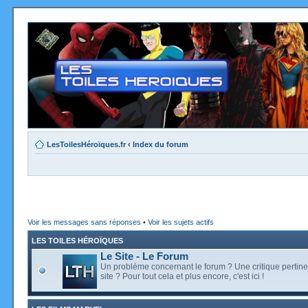
LesToilesHéroïques.fr
‹
Index du forum
Voir les messages sans réponses
•
Voir les sujets actifs
LES TOILES HÉROÏQUES
Le Site - Le Forum
Un problème concernant le forum ? Une critique pertine
site ? Pour tout cela et plus encore, c'est ici !