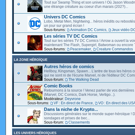
Tout sur Swamp Thing et son univers ! Où Jason Wood
une étrange créature au coeur d'un marais (202?)...
Univers DC Comics
Lobo, Metal Men, Nightwing... héros inédits ou rebootés, 
un jour sur grand écran !
Sous-forums:
Animation DC Comics
,
Jeux vidéo D
Les séries TV DC Comics
Tout sur les séries TV DC Comics ! Arrow a ouvert la voie
maintenant The Flash, Supergirl, Batwoman ou encore T
Sous-forums:
Peacemaker
,
Creature Commandos
LA ZONE HÉROÏQUE
Autres héros de comics
Hellboy, Kingsman, Spawn... L'antre de tous les héros c
qui ne sont ni de l'écurie Marvel, ni de l'éditeur DC Comi
Sous-forum:
The Walking Dead
Comic Books
Retournons à la source ! Venez parler de vos dernières 
(Marvel, DC Comics, Dark Horse, Vertigo...).
Modérateur:
Deyvrone
Sous-forums:
VF : En direct de France
,
VO : En direct des US
Dans la niche de Krypto...
Discussions générales sur le monde super-héroïque ! D
sondages et prises de bec...
Sous-forum:
Classements
LES UNIVERS HÉROÏQUES