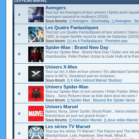
LES FILMS MARVEL
Avengers
Tout sur les Avengers et leur univers ! Après avoir sauvé 
Avengers sauvent le multivers (2026)...
Sous-forums:
Avengers : Doomsday
,
Avengers : Se
Les Quatre Fantastiques
Tout sur Les Quatre Fantastiques et leur univers ! Dans
1960, la super-famille reçoit la visite de Galactus (2025).
Sous-forum:
Les 4 Fantastiques : Premiers pas
Spider-Man : Brand New Day
Tout sur Spider-Man : Brand New Day ! Outre une vie p
chamboulée, Peter Parker croise la route Hulk et le Puni
Univers X-Men
Tout sur les X-Men et leur univers ! En attendant l'arri
dans le MCU, Deadpool part en éclaireur...
Sous-forum:
X-Men (reboot Marvel Studios)
Univers Spider-Man
Tout sur Spider-Man et son univers ! Peter Parker, Mil
Stacy... Sony Pictures tisse sa toile dans tous les sens !
Sous-forum:
Spider-Man : Beyond the Spider-Verse
Univers Marvel
Namor, Nova, Silver Surfer, Ghost Rider... héros inédits 
finiront tous un jour sur grand écran !
Sous-forums:
Animation Marvel
,
Jeux vidéo Marvel
Les séries TV Marvel
Tout sur les séries TV Marvel ! The Falcon and The Wint
WandaVision, Loki, Hawkeye, She-Hulk, What If...