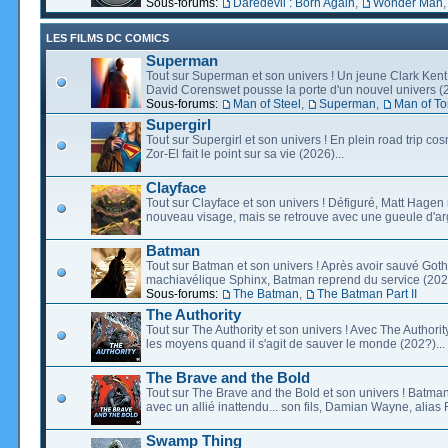
Sous-forums:
Daredevil : Born Again
,
Wonder Man
LES FILMS DC COMICS
Superman
Tout sur Superman et son univers ! Un jeune Clark Kent
David Corenswet pousse la porte d'un nouvel univers (2
Sous-forums:
Man of Steel
,
Superman
,
Man of T
Supergirl
Tout sur Supergirl et son univers ! En plein road trip co
Zor-El fait le point sur sa vie (2026)...
Clayface
Tout sur Clayface et son univers ! Défiguré, Matt Hagen
nouveau visage, mais se retrouve avec une gueule d'arg
Batman
Tout sur Batman et son univers ! Après avoir sauvé Go
machiavélique Sphinx, Batman reprend du service (2027
Sous-forums:
The Batman
,
The Batman Part II
The Authority
Tout sur The Authority et son univers ! Avec The Authority, 
les moyens quand il s'agit de sauver le monde (202?)...
The Brave and the Bold
Tout sur The Brave and the Bold et son univers ! Batman
avec un allié inattendu... son fils, Damian Wayne, alias 
Swamp Thing