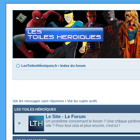
LesToilesHéroïques.fr
‹
Index du forum
Voir les messages sans réponses
•
Voir les sujets actifs
LES TOILES HÉROÏQUES
Le Site - Le Forum
Un problème concernant le forum ? Une critique pertine
site ? Pour tout cela et plus encore, c'est ici !