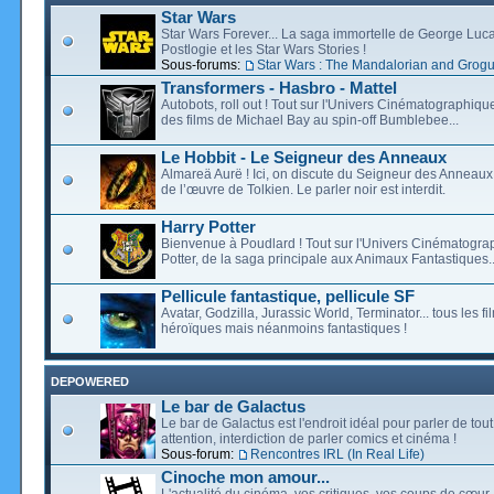
Star Wars
Star Wars Forever... La saga immortelle de George Luca
Postlogie et les Star Wars Stories !
Sous-forums:
Star Wars : The Mandalorian and Grog
Transformers - Hasbro - Mattel
Autobots, roll out ! Tout sur l'Univers Cinématographiq
des films de Michael Bay au spin-off Bumblebee...
Le Hobbit - Le Seigneur des Anneaux
Almareä Aurë ! Ici, on discute du Seigneur des Anneaux,
de l’œuvre de Tolkien. Le parler noir est interdit.
Harry Potter
Bienvenue à Poudlard ! Tout sur l'Univers Cinématogra
Potter, de la saga principale aux Animaux Fantastiques..
Pellicule fantastique, pellicule SF
Avatar, Godzilla, Jurassic World, Terminator... tous les f
héroïques mais néanmoins fantastiques !
DEPOWERED
Le bar de Galactus
Le bar de Galactus est l'endroit idéal pour parler de tout
attention, interdiction de parler comics et cinéma !
Sous-forum:
Rencontres IRL (In Real Life)
Cinoche mon amour...
L'actualité du cinéma, vos critiques, vos coups de cœur,