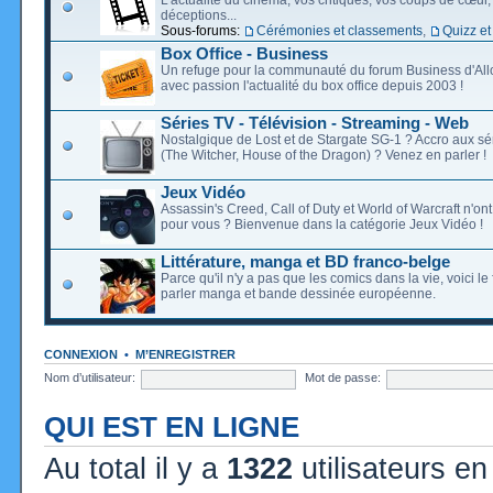
déceptions...
Sous-forums:
Cérémonies et classements
,
Quizz et
Box Office - Business
Un refuge pour la communauté du forum Business d'Allo
avec passion l'actualité du box office depuis 2003 !
Séries TV - Télévision - Streaming - Web
Nostalgique de Lost et de Stargate SG-1 ? Accro aux s
(The Witcher, House of the Dragon) ? Venez en parler !
Jeux Vidéo
Assassin's Creed, Call of Duty et World of Warcraft n'on
pour vous ? Bienvenue dans la catégorie Jeux Vidéo !
Littérature, manga et BD franco-belge
Parce qu'il n'y a pas que les comics dans la vie, voici l
parler manga et bande dessinée européenne.
CONNEXION
•
M’ENREGISTRER
Nom d’utilisateur:
Mot de passe:
QUI EST EN LIGNE
Au total il y a
1322
utilisateurs en 